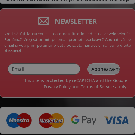
NEWSLETTER
Vreți să fiți la curent cu toate noutățile în industria anvelopelor în
România? Vreți să primiți pe email promoții exclusive? Abonați-vă pe
email și veți primi pe email o dată pe săptămână cele mai bune oferte
și noutăți.
This site is protected by reCAPTCHA and the Google
Privacy Policy
and
Terms of Service
apply.