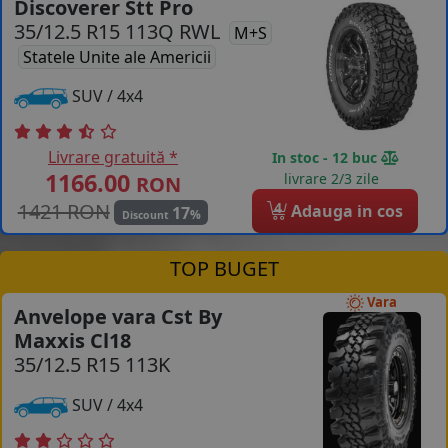
Discoverer Stt Pro
35/12.5 R15 113Q RWL
COS (
0 PRODUSE
)
M+S
Statele Unite ale Americii
SUV / 4x4
Livrare gratuită *
In stoc - 12 buc
1166.00
livrare 2/3 zile
RON
1421 RON
4
Adauga in cos
17
%
Discount
TOP BUGET
Vara
Anvelope vara Cst By
Maxxis Cl18
35/12.5 R15 113K
SUV / 4x4