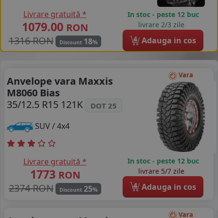
Livrare gratuită *
In stoc - peste 12 buc
1079.00
livrare 2/3 zile
RON
1316 RON
4
Adauga in cos
18
%
Discount
Vara
Anvelope vara Maxxis
M8060 Bias
35/12.5 R15 121K
DOT 25
SUV / 4x4
Livrare gratuită *
In stoc - peste 12 buc
1773
livrare 5/7 zile
RON
4
2374 RON
Adauga in cos
25
%
Discount
Vara