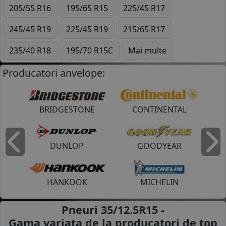
205/55 R16
195/65 R15
225/45 R17
245/45 R19
225/45 R19
215/65 R17
235/40 R18
195/70 R15C
Mai multe
Producatori anvelope:
BRIDGESTONE
CONTINENTAL
DUNLOP
GOODYEAR
Inapoi
I
HANKOOK
MICHELIN
Pneuri 35/12.5R15 -
Gama variata de la
producatori de top