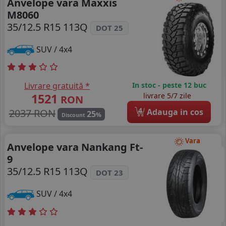
Anvelope vara Maxxis
M8060
35/12.5 R15 113Q
DOT 25
SUV / 4x4
Livrare gratuită *
In stoc - peste 12 buc
1521
livrare 5/7 zile
RON
4
2037 RON
Adauga in cos
25
%
Discount
Vara
Anvelope vara Nankang Ft-
9
35/12.5 R15 113Q
DOT 23
SUV / 4x4