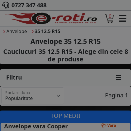
0727 347 488
0
ACASA
DESPRE NOI
Anvelope
35 12.5 R15
ANVELOPE
Anvelope 35 12.5 R15
AUTO
Cauciucuri 35 12.5 R15 - Alege din cele
8
CAMION
de produse
MOTO
AGROINDUSTRIALE
CAUTARE DUPA
Filtru
DIMENSIUNI
PRODUCATORI ANVELOPE
Sortare dupa
MARCA AUTO
Pagina 1
BLOG
B2B - COLABORARE COMPANII
TOP MEDII
CONT
Anvelope vara Cooper
Vara
CONTACT