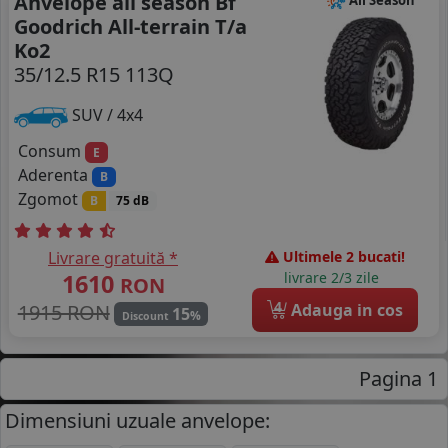
Anvelope all season Bf
Goodrich All-terrain T/a
Ko2
35/12.5 R15 113Q
SUV / 4x4
Consum
E
Aderenta
B
Zgomot
B
75 dB
Livrare gratuită *
Ultimele 2 bucati!
1610
livrare 2/3 zile
RON
4
1915 RON
Adauga in cos
15
%
Discount
Pagina 1
Dimensiuni uzuale anvelope: