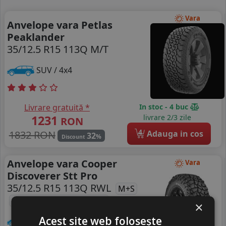
Vara
Anvelope vara Petlas
Peaklander
35/12.5 R15 113Q M/T
SUV / 4x4
Livrare gratuită *
In stoc - 4 buc
1231
livrare 2/3 zile
RON
4
1832 RON
Adauga in cos
32
%
Discount
Anvelope vara Cooper
Vara
Discoverer Stt Pro
35/12.5 R15 113Q RWL
M+S
Statele Unite ale Americii
×
Acest site web folosește
SUV / 4x4