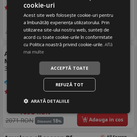
cookie-uri
Acest site web folosește cookie-uri pentru
Livrare gratuită *
In stoc - 12 buc
1166
livrare 2/3 zile
a îmbunătăți experiența utilizatorului. Prin
RON
utilizarea site-ului nostru web, sunteți de
4
1421 RON
Adauga in cos
17
%
Discount
acord cu toate cookie-urile în conformitate
cu Politica noastră privind cookie-urile.
Află
Vara
mai multe
Anvelope vara Bf Goodrich
Mud Terrain T/a Km3
35/12.5 R15 113Q
ACCEPTĂ TOATE
SUV / 4x4
REFUZĂ TOT
ARATĂ DETALIILE
Livrare gratuită *
In stoc - peste 12 buc
1698
livrare 2/3 zile
RON
4
2071 RON
Adauga in cos
18
%
Discount
All Season