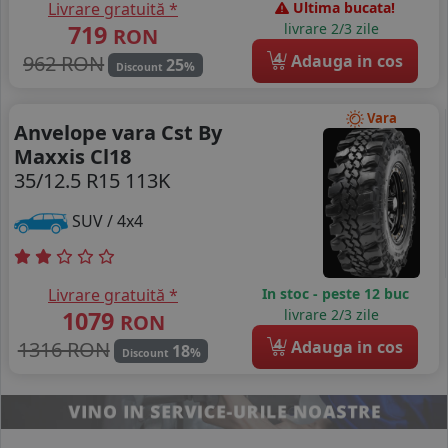
Livrare gratuită *
Ultima bucata!
719
livrare 2/3 zile
RON
4
962 RON
Adauga in cos
25
%
Discount
Vara
Anvelope vara Cst By
Maxxis Cl18
35/12.5 R15 113K
SUV / 4x4
Livrare gratuită *
In stoc - peste 12 buc
1079
livrare 2/3 zile
RON
4
1316 RON
Adauga in cos
18
%
Discount