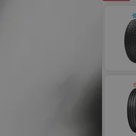
GOLDLINE
GOODRIDE
GT RADIAL
HIFLY
KORMORAN
LANDSAIL
LASSA
LAUFENN
LEAO
LINGLONG
MASSIMO
MASTERSTEEL
MAXXIS
MAZZINI
MILESTONE
MIRAGE
NANKANG
NOVEX
ONYX