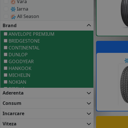
Vara
Iarna
All Season
Brand
ANVELOPE PREMIUM
BRIDGESTONE
CONTINENTAL
DUNLOP
GOODYEAR
HANKOOK
MICHELIN
NOKIAN
PIRELLI
Aderenta
ANVELOPE MEDII
BARUM
Consum
COOPER
Incarcare
DEBICA
FALKEN
Viteza