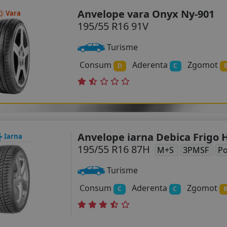
Anvelope vara Onyx Ny-901
Vara
195/55 R16 91V
Turisme
Consum
Aderenta
Zgomot
D
C
Anvelope iarna Debica Frigo 
Iarna
195/55 R16 87H
M+S
3PMSF
Po
Turisme
Consum
Aderenta
Zgomot
C
C