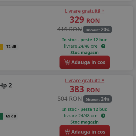
Livrare gratuită *
329
RON
416 RON
20
%
Discount
In stoc - peste 12 buc
livrare 24/48 ore
B
72 dB
Stoc magazin
4
Adauga in cos
Livrare gratuită *
Hp 2
383
RON
504 RON
24
%
Discount
In stoc - peste 12 buc
livrare 24/48 ore
A
69 dB
Stoc magazin
4
Adauga in cos