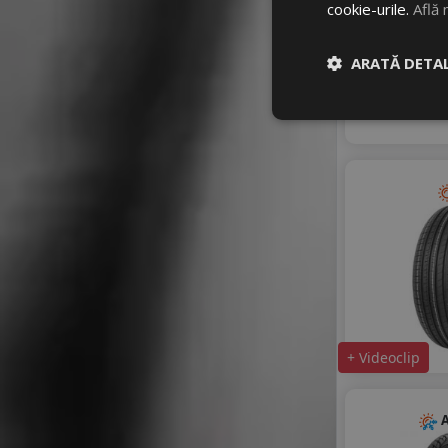
TRANSMATE
cookie-urile.
Află 
TRIANGLE
TRISTAR
ARATĂ DETAL
TYFOON
VIKING
WANLI
WESTLAKE
ZEETEX
+ Videoclip
A