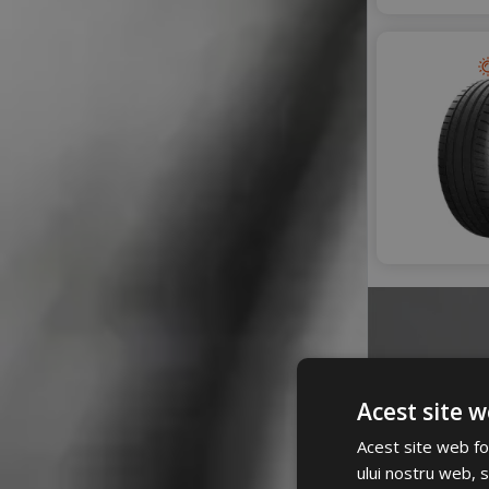
OPTIMO
PETLAS
PRINX
RADAR
RIKEN
ROADHOG
ROADX
ROYAL BLACK
SAILUN
SEBRING
SONIX
SUMITOMO
SUNNY
TAURUS
TIGAR
Acest site w
TOMKET
TOURADOR
Acest site web fol
A
TRACMAX
ului nostru web, s