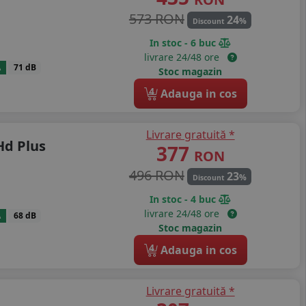
573 RON
24
%
Discount
In stoc - 6 buc
livrare 24/48 ore
A
71 dB
Stoc magazin
4
Adauga in cos
Livrare gratuită *
Hd Plus
377
RON
496 RON
23
%
Discount
In stoc - 4 buc
livrare 24/48 ore
A
68 dB
Stoc magazin
4
Adauga in cos
Livrare gratuită *