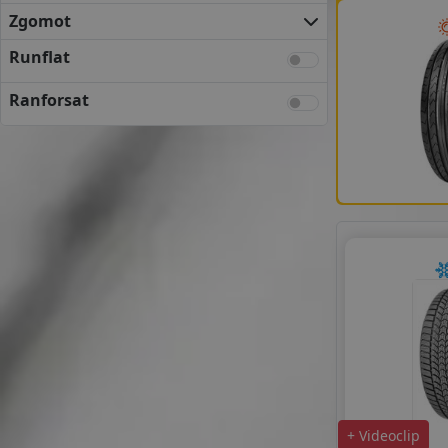
FIRESTONE
Zgomot
FULDA
KLEBER
Runflat
KUMHO
Ranforsat
MATADOR
NEXEN
SEMPERIT
UNIROYAL
VREDESTEIN
YOKOHAMA
ANVELOPE BUGET
APLUS
APTANY
AUSTONE
CEAT
DELINTE
DOUBLE COIN
FORTUNE
+ Videoclip
GITI