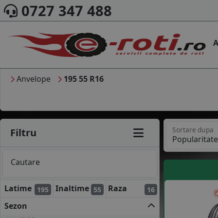
0727 347 488
A
Anvelope
195 55 R16
Sortare dupa
Filtru
Cautare
Latime
Inaltime
Raza
195
55
16
Sezon