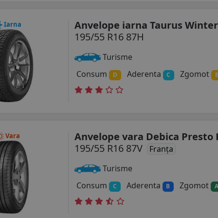
Anvelope iarna Taurus Winter
Iarna
195/55 R16 87H
Turisme
Consum
Aderenta
Zgomot
D
C
Anvelope vara Debica Presto 
Vara
195/55 R16 87V
Franța
Turisme
Consum
Aderenta
Zgomot
C
B