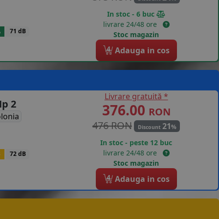
In stoc - 6 buc
livrare 24/48 ore
A
71 dB
Stoc magazin
4
Adauga in cos
Livrare gratuită *
Hp 2
376.00
RON
lonia
476 RON
21
%
Discount
In stoc - peste 12 buc
livrare 24/48 ore
B
72 dB
Stoc magazin
4
Adauga in cos