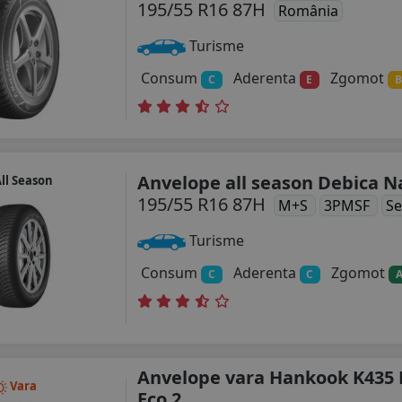
195/55 R16 87H
România
Turisme
Consum
Aderenta
Zgomot
C
E
B
Anvelope all season Debica N
ll Season
195/55 R16 87H
M+S
3PMSF
Se
Turisme
Consum
Aderenta
Zgomot
C
C
Anvelope vara Hankook K435 
Vara
Eco 2