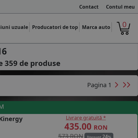
Contact
Contul meu
0
iuni uzuale
Producatori de top
Marca auto
16
le
359
de produse
Pagina 1
UM
Livrare gratuită *
Kinergy
435.00
RON
573 RON
24
%
Discount