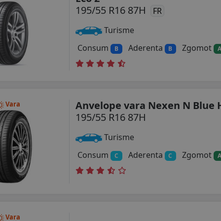
195/55 R16 87H
FR
Turisme
Consum
Aderenta
Zgomot
B
B
Anvelope vara Nexen N Blue 
Vara
195/55 R16 87H
Turisme
Consum
Aderenta
Zgomot
C
C
Vara