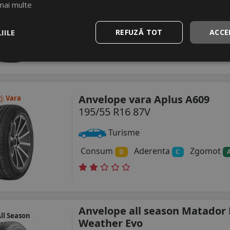
195/55 R16 91V
M+S
China
mai multe
Turisme
IILE
REFUZĂ TOT
ACCE
Consum
Aderenta
Zgomot
C
C
Anvelope vara Aplus A609
Vara
195/55 R16 87V
Turisme
Consum
Aderenta
Zgomot
D
C
Anvelope all season Matador 
ll Season
Weather Evo