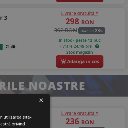
Livrare gratuită *
r 3
298
RON
392 RON
23
%
Discount
In stoc - peste 12 buc
livrare 24/48 ore
A
71 dB
Stoc magazin
4
Adauga in cos
×
Livrare gratuită *
te
 utilizarea site-
236
RON
oastră privind