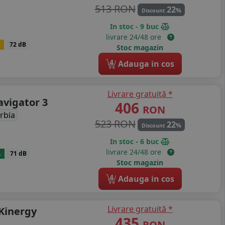
513 RON
22
%
Discount
In stoc - 9 buc
livrare 24/48 ore
72 dB
Stoc magazin
4
Adauga in cos
Livrare gratuită *
avigator 3
406
RON
rbia
523 RON
22
%
Discount
In stoc - 6 buc
livrare 24/48 ore
A
71 dB
Stoc magazin
4
Adauga in cos
Livrare gratuită *
Kinergy
435
RON