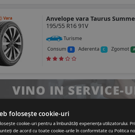
Anvelope vara Taurus Summe
Vara
195/55 R16 91V
Turisme
Consum
Aderenta
Zgomot
B
C
eb folosește cookie-uri
Anvelope all season Transma
osește cookie-uri pentru a îmbunătăți experiența utilizatorului. Prin
ll Season
Transeason 4s
unteți de acord cu toate cookie-urile în conformitate cu Politica n