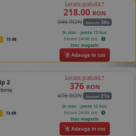
Livrare gratuită *
218.00
RON
346 RON
36
%
Discount
In stoc - peste 12 buc
livrare 24/48 ore
B
72 dB
Stoc magazin
4
Adauga in cos
Livrare gratuită *
Hp 2
376
RON
lonia
476 RON
21
%
Discount
In stoc - peste 12 buc
livrare 24/48 ore
B
72 dB
Stoc magazin
4
Adauga in cos