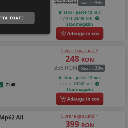
367 RON
35
%
Discount
In stoc - peste 12 buc
PTĂ TOATE
livrare 24/48 ore
A
71 dB
Stoc magazin
4
Adauga in cos
Livrare gratuită *
248
RON
356 RON
30
%
Discount
In stoc - peste 12 buc
livrare 24/48 ore
A
71 dB
Stoc magazin
4
Adauga in cos
Livrare gratuită *
Mp62 All
399
RON