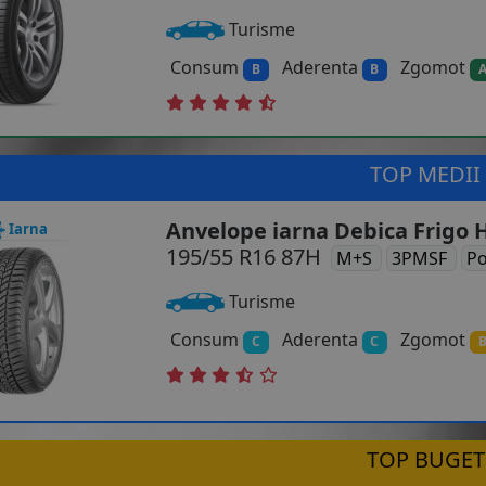
Turisme
Consum
Aderenta
Zgomot
B
B
TOP MEDII
Anvelope iarna Debica Frigo 
Iarna
195/55 R16 87H
M+S
3PMSF
Po
Turisme
Consum
Aderenta
Zgomot
C
C
TOP BUGET