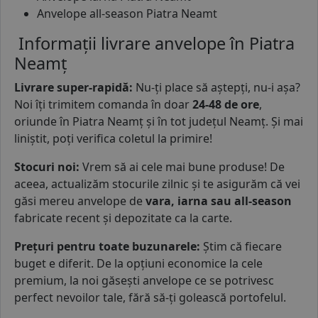
Anvelope all-season Piatra Neamt
Informații livrare anvelope în Piatra
Neamț
Livrare super-rapidă
:
Nu-ți place să aștepți, nu-i așa?
Noi îți trimitem comanda în doar
24-48 de ore
,
oriunde în Piatra Neamț și în tot județul Neamț. Și mai
liniștit, poți verifica coletul la primire!
Stocuri noi:
Vrem să ai cele mai bune produse! De
aceea, actualizăm stocurile zilnic și te asigurăm că vei
găsi mereu anvelope de
vara, iarna sau all-season
fabricate recent și depozitate ca la carte.
Prețuri pentru toate buzunarele:
Știm că fiecare
buget e diferit. De la opțiuni economice la cele
premium, la noi găsești anvelope ce se potrivesc
perfect nevoilor tale, fără să-ți golească portofelul.