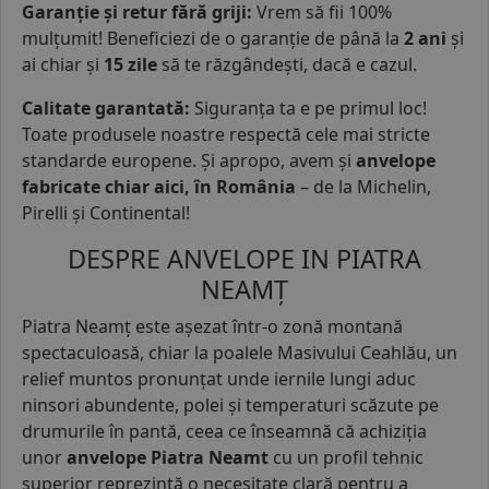
Garanție și retur fără griji:
Vrem să fii 100%
mulțumit! Beneficiezi de o garanție de până la
2 ani
și
ai chiar și
15 zile
să te răzgândești, dacă e cazul.
Calitate garantată:
Siguranța ta e pe primul loc!
Toate produsele noastre respectă cele mai stricte
standarde europene. Și apropo, avem și
anvelope
fabricate chiar aici, în România
– de la Michelin,
Pirelli și Continental!
DESPRE ANVELOPE IN PIATRA
NEAMȚ
Piatra Neamț este așezat într-o zonă montană
spectaculoasă, chiar la poalele Masivului Ceahlău, un
relief muntos pronunțat unde iernile lungi aduc
ninsori abundente, polei și temperaturi scăzute pe
drumurile în pantă, ceea ce înseamnă că achiziția
unor
anvelope Piatra Neamt
cu un profil tehnic
superior reprezintă o necesitate clară pentru a