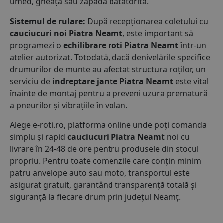
umed, gheață sau zăpadă bătătorită.
Sistemul de rulare:
După recepționarea coletului cu
cauciucuri noi Piatra Neamt
, este important să
programezi o
echilibrare roti Piatra Neamt
într-un
atelier autorizat. Totodată, dacă denivelările specifice
drumurilor de munte au afectat structura roților, un
serviciu de
indreptare jante Piatra Neamt
este vital
înainte de montaj pentru a preveni uzura prematură
a pneurilor și vibrațiile în volan.
Alege e-roti.ro, platforma online unde poți comanda
simplu și rapid
cauciucuri Piatra Neamt
noi cu
livrare în 24-48 de ore pentru produsele din stocul
propriu. Pentru toate comenzile care conțin minim
patru anvelope auto sau moto, transportul este
asigurat gratuit, garantând transparență totală și
siguranță la fiecare drum prin județul Neamț.