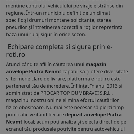
menține controlul vehiculului pe virajele strânse din
regiune. Într-un municipiu definit de un climat
specific și drumuri montane solicitante, starea
pneurilor și întreținerea corectă a roților reprezintă
baza unui rulaj sigur în orice sezon.
Echipare completa si sigura prin e-
roti.ro
Atunci când te afli în căutarea unui
magazin
anvelope Piatra Neamt
capabil să-ți ofere diversitate
și termene clare de livrare, platforma e-roti.ro este
partenerul tău de încredere. Înființat în anul 2013 și
administrat de PROCAR TOP DUMBRAVEI S.R.L.,
magazinul nostru online elimină efortul căutărilor
fizice obositoare. Nu mai este necesar să pierzi timp
prin trafic vizitând fiecare
depozit anvelope Piatra
Neamt
local; acum poți analiza și selecta direct de pe
ecranul tău produsele potrivite pentru autovehiculul