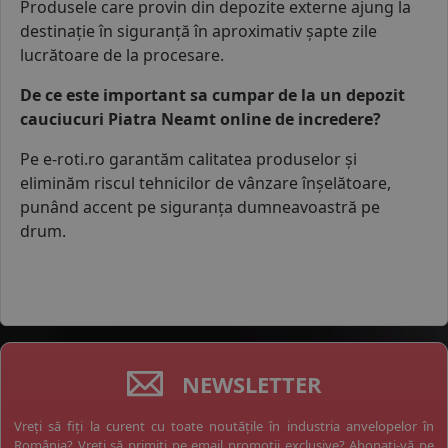
Produsele care provin din depozite externe ajung la
destinație în siguranță în aproximativ șapte zile
lucrătoare de la procesare.
De ce este important sa cumpar de la un depozit
cauciucuri Piatra Neamt online de incredere?
Pe e-roti.ro garantăm calitatea produselor și
eliminăm riscul tehnicilor de vânzare înșelătoare,
punând accent pe siguranța dumneavoastră pe
drum.
NEWSLETTER
Vreți să fiți la curent cu toate noutățile în industria anvelopelor în
România? Vreți să primiți pe email promoții exclusive? Abonați-vă pe