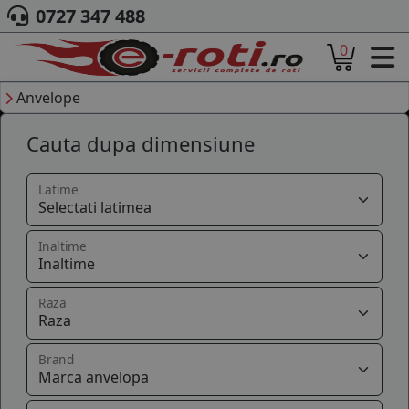
0727 347 488
0
ACASA
DESPRE NOI
Anvelope
ANVELOPE
Cauta dupa dimensiune
AUTO
CAMION
MOTO
Latime
AGROINDUSTRIALE
CAUTARE DUPA
Inaltime
DIMENSIUNI
PRODUCATORI ANVELOPE
MARCA AUTO
Raza
BLOG
B2B - COLABORARE COMPANII
Brand
CONT
CONTACT