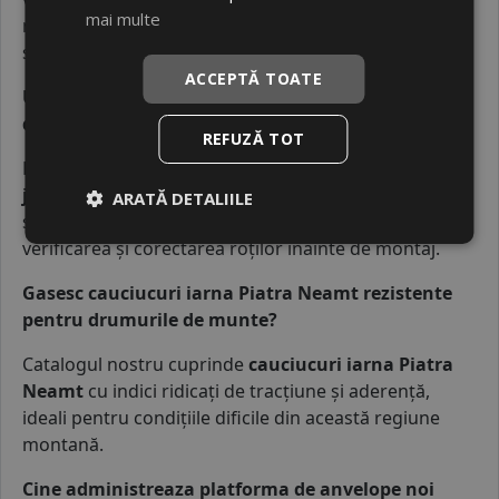
mai multe
neuniformă a cauciucului, protejând elementele
suspensiei.
ACCEPTĂ TOATE
Unde pot face o indreptare jante Piatra Neamt
dupa primirea coletului?
REFUZĂ TOT
După ce primiți pneurile din categoria
cauciucuri
jante Piatra Neamt
, puteți apela la un service local
ARATĂ DETALIILE
specializat în
indreptare jante Piatra Neamt
pentru
verificarea și corectarea roților înainte de montaj.
Gasesc cauciucuri iarna Piatra Neamt rezistente
pentru drumurile de munte?
Catalogul nostru cuprinde
cauciucuri iarna
Piatra
Neamt
cu indici ridicați de tracțiune și aderență,
ideali pentru condițiile dificile din această regiune
montană.
Cine administreaza platforma de anvelope noi