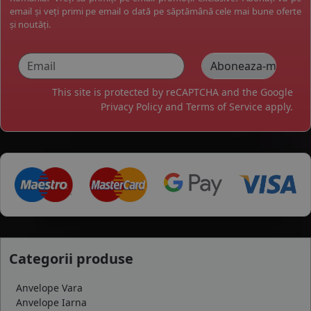
email și veți primi pe email o dată pe săptămână cele mai bune oferte
și noutăți.
This site is protected by reCAPTCHA and the Google
Privacy Policy
and
Terms of Service
apply.
Categorii produse
Anvelope Vara
Anvelope Iarna