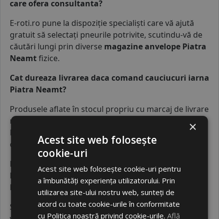
care ofera consultanta?
E-roti.ro pune la dispoziție specialiști care vă ajută
gratuit să selectați pneurile potrivite, scutindu-vă de
căutări lungi prin diverse
magazine anvelope Piatra
Neamt
fizice.
Cat dureaza livrarea daca comand cauciucuri iarna
Piatra Neamt?
Produsele aflate în stocul propriu cu marcaj de livrare
rapidă ajung în județul Neamț și în orașul Piatra
×
Neamț în termen de 1-2 zile lucrătoare de la
Acest site web folosește
confirmarea comenzii.
cookie-uri
De ce este recomandata o echilibrare roti Piatra
Acest site web folosește cookie-uri pentru
Neamt dupa instalarea unor cauciucuri Piatra
a îmbunătăți experiența utilizatorului. Prin
Neamt noi?
utilizarea site-ului nostru web, sunteți de
acord cu toate cookie-urile în conformitate
Serviciul de
echilibrare roti Piatra Neamt
elimină
cu Politica noastră privind cookie-urile.
Află
vibrațiile deranjante din volan și previne uzura