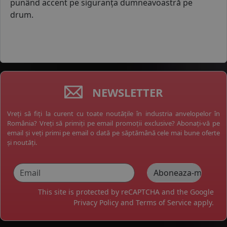
punând accent pe siguranța dumneavoastră pe
drum.
NEWSLETTER
Vreți să fiți la curent cu toate noutățile în industria anvelopelor în
România? Vreți să primiți pe email promoții exclusive? Abonați-vă pe
email și veți primi pe email o dată pe săptămână cele mai bune oferte
și noutăți.
This site is protected by reCAPTCHA and the Google
Privacy Policy
and
Terms of Service
apply.