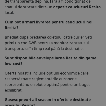
de transparență deplină, fără a fi condiționat de
spațiul de stocare dintr-un
depozit cauciucuri Resita
local.
Cum pot urmari livrarea pentru cauciucuri noi
Resita?
Imediat după predarea coletului către curier, veți
primi un cod AWB pentru a monitoriza statusul
transportului în timp real până la destinație.
Sunt disponibile anvelope iarna Resita din gama
low-cost?
Oferta noastră include opțiuni economice care
respectă toate reglementările europene,
reprezentând o soluție optimă pentru un buget
echilibrat.
Gasesc pneuri all-season in ofertele destinate
orasului Resita?