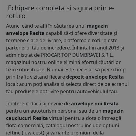
Echipare completa si sigura prin e-
roti.ro
Atunci când te afli în căutarea unui
magazin
anvelope Resita
capabil să-ți ofere diversitate și
termene clare de livrare, platforma e-roti.ro este
partenerul tău de încredere. Înființat în anul 2013 și
administrat de PROCAR TOP DUMBRAVEI S.R.L.,
magazinul nostru online elimină efortul căutărilor
fizice obositoare. Nu mai este necesar să pierzi timp
prin trafic vizitând fiecare
depozit anvelope Resita
local; acum poți analiza și selecta direct de pe ecranul
tău produsele potrivite pentru autovehiculul tău.
Indiferent dacă ai nevoie de
anvelope noi Resita
pentru un autoturism personal sau de un
magazin
cauciucuri Resita
virtual pentru a dota o întreagă
flotă comercială, catalogul nostru include opțiuni
ieftine (low-cost) și variante premium de la