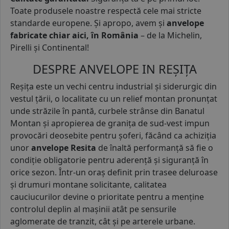
Toate produsele noastre respectă cele mai stricte
standarde europene. Și apropo, avem și
anvelope
fabricate chiar aici, în România
– de la Michelin,
Pirelli și Continental!
DESPRE ANVELOPE IN REȘIȚA
Reșița este un vechi centru industrial și siderurgic din
vestul țării, o localitate cu un relief montan pronunțat
unde străzile în pantă, curbele strânse din Banatul
Montan și apropierea de granița de sud-vest impun
provocări deosebite pentru șoferi, făcând ca achiziția
unor
anvelope Resita
de înaltă performanță să fie o
condiție obligatorie pentru aderență și siguranță în
orice sezon. Într-un oraș definit prin trasee deluroase
și drumuri montane solicitante, calitatea
cauciucurilor devine o prioritate pentru a menține
controlul deplin al mașinii atât pe sensurile
aglomerate de tranzit, cât și pe arterele urbane.