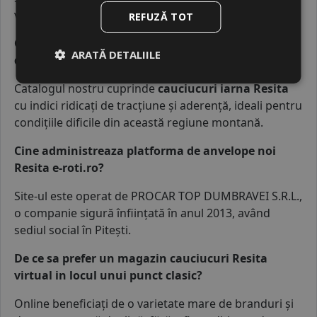
verificarea și corectarea roților înainte de montaj.
REFUZĂ TOT
Gasesc cauciucuri iarna Resita rezistente pentru
ARATĂ DETALIILE
drumurile de munte?
Catalogul nostru cuprinde
cauciucuri iarna
Resita
cu indici ridicați de tracțiune și aderență, ideali pentru
condițiile dificile din această regiune montană.
Cine administreaza platforma de anvelope noi
Resita e-roti.ro?
Site-ul este operat de
PROCAR TOP DUMBRAVEI S.R.L.
,
o companie sigură înființată în anul 2013, având
sediul social în Pitești.
De ce sa prefer un magazin cauciucuri Resita
virtual in locul unui punct clasic?
Online beneficiați de o varietate mare de branduri și