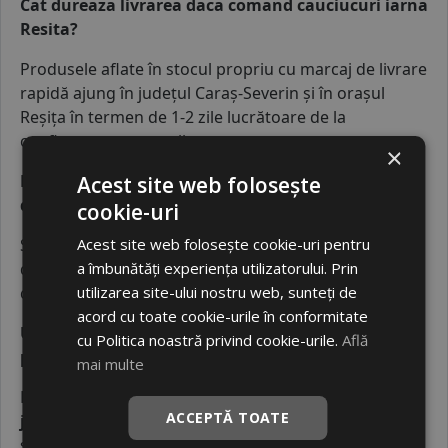
Cat dureaza livrarea daca comand cauciucuri iarna
Resita?
Produsele aflate în stocul propriu cu marcaj de livrare
rapidă ajung în județul Caraș-Severin și în orașul
Reșița în termen de 1-2 zile lucrătoare de la
confirmarea comenzii.
×
De ce este recomandata o echilibrare roti Resita
Acest site web folosește
dupa instalarea unor cauciucuri Resita noi?
cookie-uri
Serviciul de
echilibrare roti Resita
elimină vibrațiile
Acest site web folosește cookie-uri pentru
deranjante din volan și previne uzura neuniformă a
a îmbunătăți experiența utilizatorului. Prin
cauciucului, protejând elementele suspensiei.
utilizarea site-ului nostru web, sunteți de
acord cu toate cookie-urile în conformitate
Unde pot face o indreptare jante Resita dupa
cu Politica noastră privind cookie-urile.
Află
primirea coletului?
mai multe
După ce primiți pneurile din categoria
cauciucuri
ACCEPTĂ TOATE
jante Resita
, puteți apela la un service local
specializat în
indreptare jante Resita
pentru