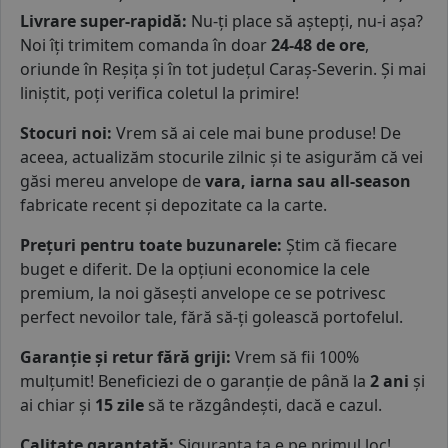
Livrare super-rapidă
:
Nu-ți place să aștepți, nu-i așa?
Noi îți trimitem comanda în doar
24-48 de ore
,
oriunde în Reșița și în tot județul Caraș-Severin. Și mai
liniștit, poți verifica coletul la primire!
Stocuri noi:
Vrem să ai cele mai bune produse! De
aceea, actualizăm stocurile zilnic și te asigurăm că vei
găsi mereu anvelope de
vara, iarna sau all-season
fabricate recent și depozitate ca la carte.
Prețuri pentru toate buzunarele:
Știm că fiecare
buget e diferit. De la opțiuni economice la cele
premium, la noi găsești anvelope ce se potrivesc
perfect nevoilor tale, fără să-ți golească portofelul.
Garanție și retur fără griji:
Vrem să fii 100%
mulțumit! Beneficiezi de o garanție de până la
2 ani
și
ai chiar și
15 zile
să te răzgândești, dacă e cazul.
Calitate garantată:
Siguranța ta e pe primul loc!