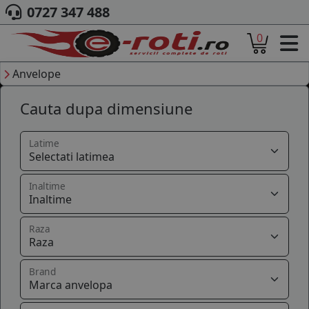
0727 347 488
0
ACASA
DESPRE NOI
Anvelope
ANVELOPE
Cauta dupa dimensiune
AUTO
CAMION
MOTO
Latime
AGROINDUSTRIALE
CAUTARE DUPA
Inaltime
DIMENSIUNI
PRODUCATORI ANVELOPE
MARCA AUTO
Raza
BLOG
B2B - COLABORARE COMPANII
Brand
CONT
CONTACT