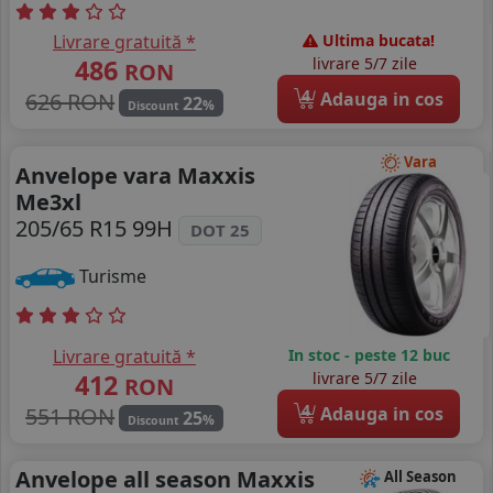
Livrare gratuită *
Ultima bucata!
486
livrare 5/7 zile
RON
4
626 RON
Adauga in cos
22
%
Discount
Vara
Anvelope vara Maxxis
Me3xl
205/65 R15 99H
DOT 25
Turisme
Livrare gratuită *
In stoc - peste 12 buc
412
livrare 5/7 zile
RON
4
551 RON
Adauga in cos
25
%
Discount
Anvelope all season Maxxis
All Season