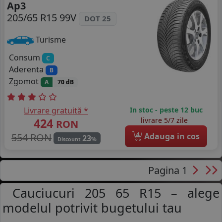
Ap3
205/65 R15 99V
DOT 25
Turisme
Consum
C
Aderenta
B
Zgomot
A
70 dB
Livrare gratuită *
In stoc - peste 12 buc
424
livrare 5/7 zile
RON
4
554 RON
Adauga in cos
23
%
Discount
Pagina 1
Cauciucuri 205 65 R15 – alege
modelul potrivit bugetului tau