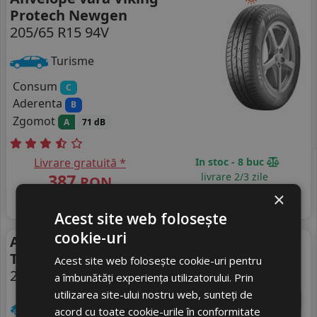
Protech Newgen
205/65 R15 94V
Turisme
Consum
C
Aderenta
B
Zgomot
A
71 dB
Livrare gratuită *
In stoc - 8 buc
387
livrare 2/3 zile
RON
×
4
471 RON
Adauga in cos
17
%
Discount
Acest site web folosește
cookie-uri
Anvelope vara Viking
Vara
Transtech Newgen
Acest site web folosește cookie-uri pentru
205/65 R15C 102T
a îmbunătăți experiența utilizatorului. Prin
utilizarea site-ului nostru web, sunteți de
Autoutilitare
acord cu toate cookie-urile în conformitate