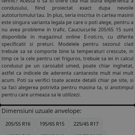
tehnic? Acesta o sa iti ofere cea mai buna experienta a
condusului, fiind proiectat exact dupa nevoile
autoturismului tau. In plus, seria inscrisa in cartea masinii
este singura varianta legala pe care o poti alege, pentru a
nu avea probleme in trafic. Cauciucurile 205/65 15 sunt
disponibile in magazinul online E-roti.ro, cu diferite
specificatii si preturi. Modelele pentru sezonul clad
trebuie sa se comporte bine la temperaturi crescute, in
timp ce la cele pentru cei friguros, trebuie sa iei in calcul
condusul pe un carosabil umed, poate chiar inghetat,
astfel ca indicele de aderenta cantareste mult mai mult
acum. Poti sa verifici toate aceste detalii chiar pe site, si
sa faci alegerea potrivita pentru masina ta, si anotimpul
pentru care urmeaza sa le utilizezi.
Dimensiuni uzuale anvelope:
205/55 R16
195/65 R15
225/45 R17