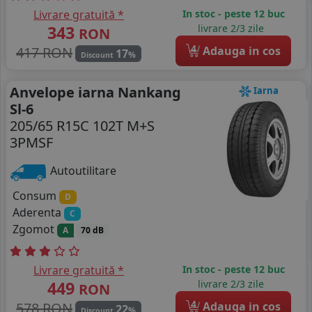
Livrare gratuită *
In stoc - peste 12 buc
343
livrare 2/3 zile
RON
4
417 RON
Adauga in cos
17
%
Discount
Anvelope iarna Nankang
Iarna
Sl-6
205/65 R15C 102T M+S
3PMSF
Autoutilitare
Consum
D
Aderenta
C
Zgomot
A
70 dB
Livrare gratuită *
In stoc - peste 12 buc
449
livrare 2/3 zile
RON
4
578 RON
Adauga in cos
22
%
Discount