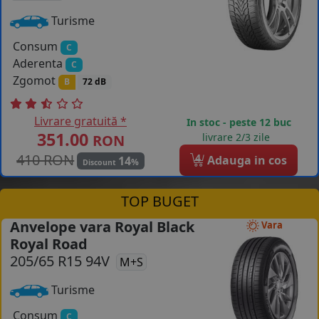
Turisme
Consum
C
Aderenta
C
Zgomot
B
72 dB
Livrare gratuită *
In stoc - peste 12 buc
351.00
livrare 2/3 zile
RON
410 RON
4
Adauga in cos
14
%
Discount
TOP BUGET
Anvelope vara Royal Black
Vara
Royal Road
205/65 R15 94V
M+S
Turisme
Consum
C