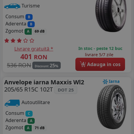
Turisme
Consum
B
Aderenta
B
Zgomot
A
69 dB
Livrare gratuită *
In stoc - peste 12 buc
401
livrare 5/7 zile
RON
4
536 RON
Adauga in cos
25
%
Discount
Anvelope iarna Maxxis Wl2
Iarna
205/65 R15C 102T
DOT 25
Autoutilitare
Consum
C
Aderenta
A
Zgomot
A
71 dB