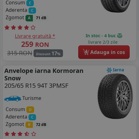
Consum
C
Aderenta
C
Zgomot
A
71 dB
Livrare gratuită *
In stoc - 4 buc
259
livrare 2/3 zile
RON
4
315 RON
Adauga in cos
17
%
Discount
Anvelope iarna Kormoran
Iarna
Snow
205/65 R15 94T 3PMSF
Turisme
Consum
D
Aderenta
C
Zgomot
B
72 dB