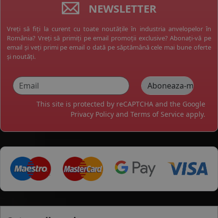
NEWSLETTER
Vreți să fiți la curent cu toate noutățile în industria anvelopelor în
România? Vreți să primiți pe email promoții exclusive? Abonați-vă pe
email și veți primi pe email o dată pe săptămână cele mai bune oferte
și noutăți.
This site is protected by reCAPTCHA and the Google
Privacy Policy
and
Terms of Service
apply.