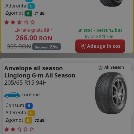
Aderenta
C
Zgomot
A
71 dB
Livrare gratuită *
In stoc - peste 12 buc
266.00
livrare 2/3 zile
RON
355 RON
4
Adauga in cos
25
%
Discount
Anvelope all season
All Season
Linglong G-m All Season
205/65 R15 94H
Turisme
Consum
B
Aderenta
D
Zgomot
B
72 dB