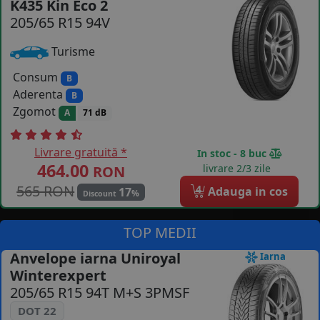
K435 Kin Eco 2
205/65 R15 94V
COS (
0 PRODUSE
)
Turisme
Consum
B
Aderenta
B
Zgomot
A
71 dB
Livrare gratuită *
In stoc - 8 buc
464.00
livrare 2/3 zile
RON
565 RON
4
Adauga in cos
17
%
Discount
TOP MEDII
Anvelope iarna Uniroyal
Iarna
Winterexpert
205/65 R15 94T M+S 3PMSF
DOT 22