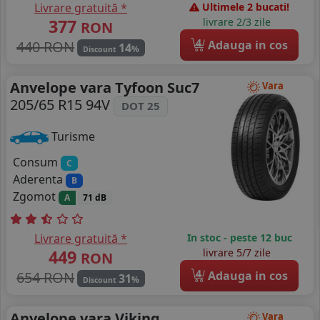
Livrare gratuită *
Ultimele 2 bucati!
377
livrare 2/3 zile
RON
4
440 RON
Adauga in cos
14
%
Discount
Anvelope vara Tyfoon Suc7
Vara
205/65 R15 94V
DOT 25
Turisme
Consum
C
Aderenta
B
Zgomot
A
71 dB
Livrare gratuită *
In stoc - peste 12 buc
449
livrare 5/7 zile
RON
4
654 RON
Adauga in cos
31
%
Discount
Anvelope vara Viking
Vara