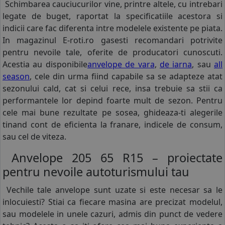
Schimbarea cauciucurilor vine, printre altele, cu intrebari
legate de buget, raportat la specificatiile acestora si
indicii care fac diferenta intre modelele existente pe piata.
In magazinul E-roti.ro gasesti recomandari potrivite
pentru nevoile tale, oferite de producatori cunoscuti.
Acestia au disponibile
anvelope de vara
,
de iarna
, sau
all
season
, cele din urma fiind capabile sa se adapteze atat
sezonului cald, cat si celui rece, insa trebuie sa stii ca
performantele lor depind foarte mult de sezon. Pentru
cele mai bune rezultate pe sosea, ghideaza-ti alegerile
tinand cont de eficienta la franare, indicele de consum,
sau cel de viteza.
Anvelope 205 65 R15 – proiectate
pentru nevoile autoturismului tau
Vechile tale anvelope sunt uzate si este necesar sa le
inlocuiesti? Stiai ca fiecare masina are precizat modelul,
sau modelele in unele cazuri, admis din punct de vedere