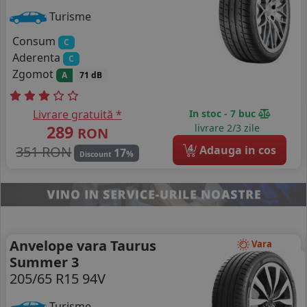
Turisme
Consum
C
Aderenta
C
Zgomot
A
71 dB
Livrare gratuită *
In stoc - 7 buc
289
livrare 2/3 zile
RON
4
351 RON
Adauga in cos
17
%
Discount
Anvelope vara Taurus
Vara
Summer 3
205/65 R15 94V
Turisme