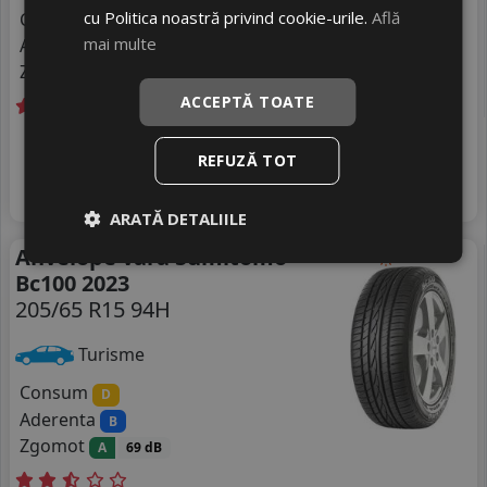
cu Politica noastră privind cookie-urile.
Află
Consum
D
mai multe
Aderenta
C
Zgomot
B
72 dB
ACCEPTĂ TOATE
Livrare gratuită *
Ultimele 2 bucati!
475
livrare 2/3 zile
REFUZĂ TOT
RON
4
578 RON
Adauga in cos
17
%
Discount
ARATĂ DETALIILE
Anvelope vara Sumitomo
Vara
Bc100 2023
205/65 R15 94H
Turisme
Consum
D
Aderenta
B
Zgomot
A
69 dB