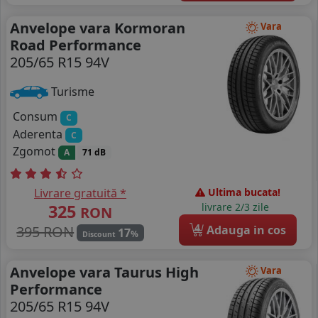
Anvelope vara Kormoran
Vara
Road Performance
205/65 R15 94V
Turisme
Consum
C
Aderenta
C
Zgomot
A
71 dB
Livrare gratuită *
Ultima bucata!
325
livrare 2/3 zile
RON
4
395 RON
Adauga in cos
17
%
Discount
Anvelope vara Taurus High
Vara
Performance
205/65 R15 94V