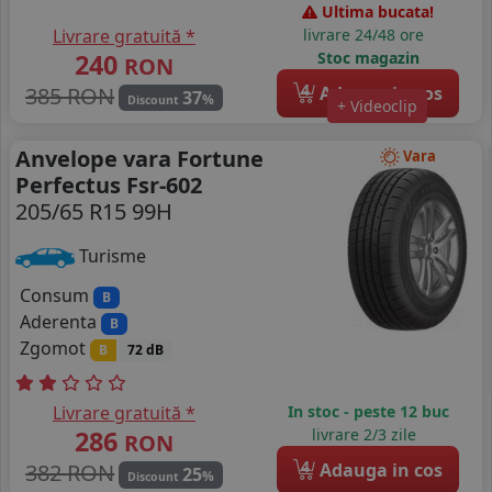
Ultima bucata!
Livrare gratuită *
livrare 24/48 ore
240
Stoc magazin
RON
4
385 RON
Adauga in cos
37
%
Discount
+ Videoclip
Anvelope vara Fortune
Vara
Perfectus Fsr-602
205/65 R15 99H
Turisme
Consum
B
Aderenta
B
Zgomot
B
72 dB
Livrare gratuită *
In stoc - peste 12 buc
286
livrare 2/3 zile
RON
4
382 RON
Adauga in cos
25
%
Discount