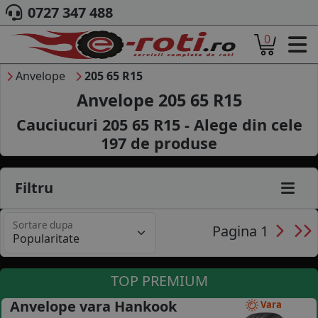
0727 347 488
0
ACASA
DESPRE NOI
Anvelope
205 65 R15
ANVELOPE
Anvelope 205 65 R15
AUTO
Cauciucuri 205 65 R15 - Alege din cele
CAMION
197
de produse
MOTO
AGROINDUSTRIALE
CAUTARE DUPA
Filtru
DIMENSIUNI
PRODUCATORI ANVELOPE
Sortare dupa
MARCA AUTO
Pagina 1
BLOG
B2B - COLABORARE COMPANII
TOP PREMIUM
CONT
Anvelope vara Hankook
Vara
CONTACT