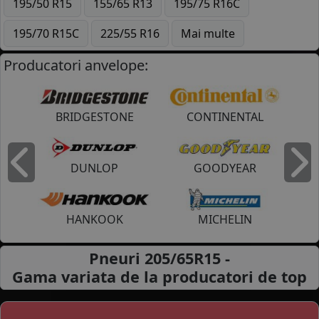
195/50 R15
155/65 R13
195/75 R16C
195/70 R15C
225/55 R16
Mai multe
Producatori anvelope:
BRIDGESTONE
CONTINENTAL
DUNLOP
GOODYEAR
Inapoi
I
HANKOOK
MICHELIN
Pneuri 205/65R15 -
Gama variata de la
producatori de top