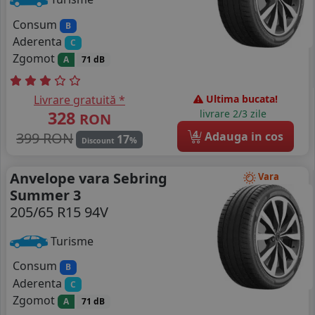
Consum
B
Aderenta
C
Zgomot
A
71 dB
Livrare gratuită *
Ultima bucata!
328
livrare 2/3 zile
RON
4
399 RON
Adauga in cos
17
%
Discount
Anvelope vara Sebring
Vara
Summer 3
205/65 R15 94V
Turisme
Consum
B
Aderenta
C
Zgomot
A
71 dB