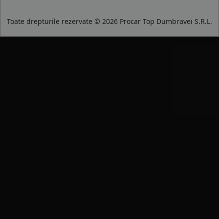
Toate drepturile rezervate © 2026 Procar Top Dumbravei S.R.L.