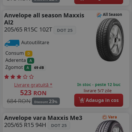
Anvelope all season Maxxis
All Season
Al2
205/65 R15C 102T
DOT 25
Autoutilitare
Consum
D
Aderenta
A
Zgomot
A
69 dB
Livrare gratuită *
In stoc - peste 12 buc
523
livrare 5/7 zile
RON
4
684 RON
Adauga in cos
23
%
Discount
Anvelope vara Maxxis Me3
Vara
205/65 R15 94H
DOT 25