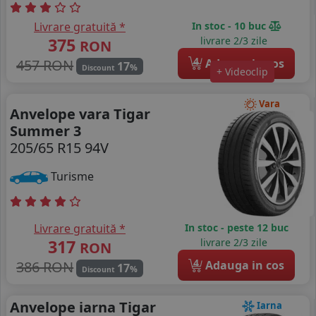
Livrare gratuită *
In stoc - 10 buc
375
livrare 2/3 zile
RON
4
457 RON
Adauga in cos
17
%
Discount
+ Videoclip
Vara
Anvelope vara Tigar
Summer 3
205/65 R15 94V
Turisme
Livrare gratuită *
In stoc - peste 12 buc
317
livrare 2/3 zile
RON
4
386 RON
Adauga in cos
17
%
Discount
Anvelope iarna Tigar
Iarna