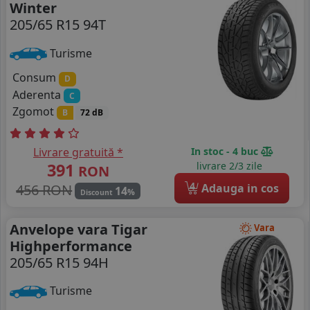
Winter
205/65 R15 94T
Turisme
Consum
D
Aderenta
C
Zgomot
B
72 dB
Livrare gratuită *
In stoc - 4 buc
391
livrare 2/3 zile
RON
4
456 RON
Adauga in cos
14
%
Discount
Anvelope vara Tigar
Vara
Highperformance
205/65 R15 94H
Turisme