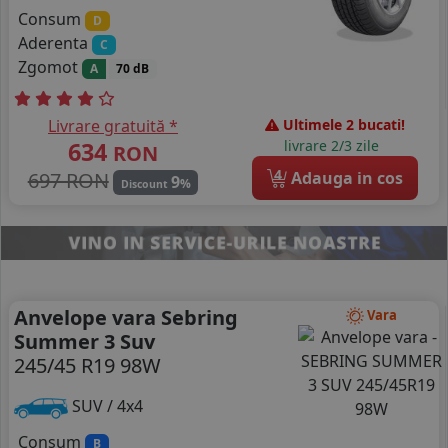
Consum
D
Aderenta
C
Zgomot
A
70 dB
Livrare gratuită *
Ultimele 2 bucati!
634
livrare 2/3 zile
RON
4
697 RON
Adauga in cos
9
%
Discount
Anvelope vara Sebring
Vara
Summer 3 Suv
245/45 R19 98W
SUV / 4x4
Consum
B