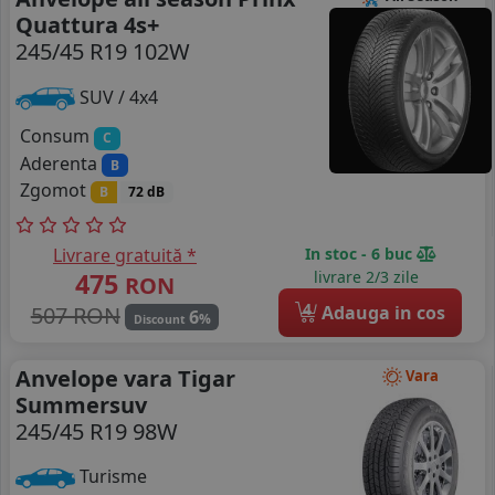
Quattura 4s+
245/45 R19 102W
SUV / 4x4
Consum
C
Aderenta
B
Zgomot
B
72 dB
Livrare gratuită *
In stoc - 6 buc
475
livrare 2/3 zile
RON
4
507 RON
Adauga in cos
6
%
Discount
Anvelope vara Tigar
Vara
Summersuv
245/45 R19 98W
Turisme