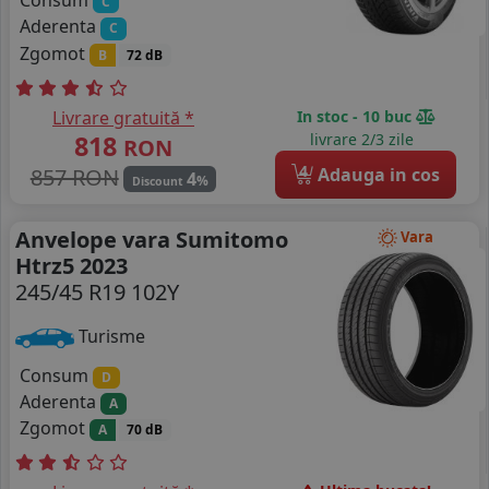
Consum
C
Aderenta
C
Zgomot
B
72 dB
Livrare gratuită *
In stoc - 10 buc
818
livrare 2/3 zile
RON
4
857 RON
Adauga in cos
4
%
Discount
Anvelope vara Sumitomo
Vara
Htrz5 2023
245/45 R19 102Y
Turisme
Consum
D
Aderenta
A
Zgomot
A
70 dB