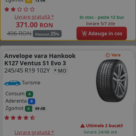
B
72 dB
Livrare gratuită *
In stoc - peste 12 buc
371.00
livrare 5/7 zile
RON
496 RON
4
Adauga in cos
25
%
Discount
Anvelope vara Hankook
Vara
K127 Ventus S1 Evo 3
245/45 R19 102Y
* MO
Turisme
Consum
A
Aderenta
B
Zgomot
A
69 dB
Ultimele 2 bucati!
Livrare gratuită *
livrare 24/48 ore