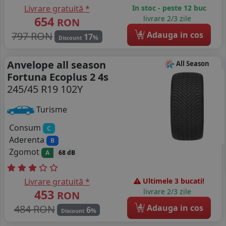
Livrare gratuită *
In stoc - peste 12 buc
654
livrare 2/3 zile
RON
4
797 RON
Adauga in cos
17
%
Discount
Anvelope all season
All Season
Fortuna Ecoplus 2 4s
245/45 R19 102Y
Turisme
Consum
C
Aderenta
B
Zgomot
A
68 dB
Livrare gratuită *
Ultimele 3 bucati!
453
livrare 2/3 zile
RON
4
484 RON
Adauga in cos
6
%
Discount