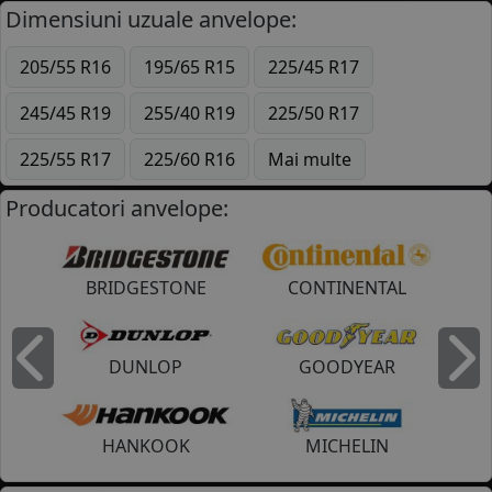
Dimensiuni uzuale anvelope:
205/55 R16
195/65 R15
225/45 R17
245/45 R19
255/40 R19
225/50 R17
225/55 R17
225/60 R16
Mai multe
Producatori anvelope:
BRIDGESTONE
CONTINENTAL
DUNLOP
GOODYEAR
Inapoi
I
HANKOOK
MICHELIN