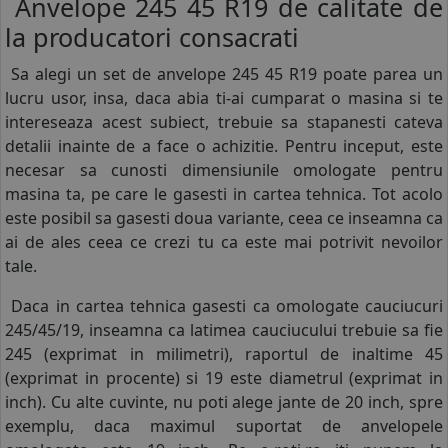
Anvelope 245 45 R19 de calitate de
la producatori consacrati
Sa alegi un set de anvelope 245 45 R19 poate parea un
lucru usor, insa, daca abia ti-ai cumparat o masina si te
intereseaza acest subiect, trebuie sa stapanesti cateva
detalii inainte de a face o achizitie. Pentru inceput, este
necesar sa cunosti dimensiunile omologate pentru
masina ta, pe care le gasesti in cartea tehnica. Tot acolo
este posibil sa gasesti doua variante, ceea ce inseamna ca
ai de ales ceea ce crezi tu ca este mai potrivit nevoilor
tale.
Daca in cartea tehnica gasesti ca omologate cauciucuri
245/45/19, inseamna ca latimea cauciucului trebuie sa fie
245 (exprimat in milimetri), raportul de inaltime 45
(exprimat in procente) si 19 este diametrul (exprimat in
inch). Cu alte cuvinte, nu poti alege jante de 20 inch, spre
exemplu, daca maximul suportat de anvelopele