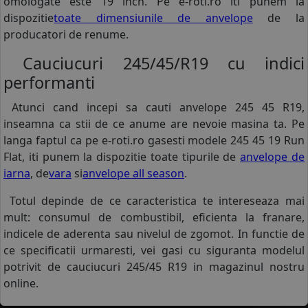
omologate este 19 inch. Pe e-roti.ro iti punem la
dispozitie
toate dimensiunile de anvelope
de la
producatori de renume.
Cauciucuri 245/45/R19 cu indici
performanti
Atunci cand incepi sa cauti anvelope 245 45 R19,
inseamna ca stii de ce anume are nevoie masina ta. Pe
langa faptul ca pe e-roti.ro gasesti modele 245 45 19 Run
Flat, iti punem la dispozitie toate tipurile de
anvelope de
iarna
, de
vara
si
anvelope all season
.
Totul depinde de ce caracteristica te intereseaza mai
mult: consumul de combustibil, eficienta la franare,
indicele de aderenta sau nivelul de zgomot. In functie de
ce specificatii urmaresti, vei gasi cu siguranta modelul
potrivit de cauciucuri 245/45 R19 in magazinul nostru
online.