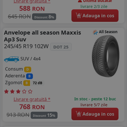
Livrare gratuită *
Ultima bucata!
588
livrare 2/3 zile
RON
4
645 RON
Adauga in cos
8
%
Discount
Anvelope all season Maxxis
All Season
Ap3 Suv
245/45 R19 102W
DOT 25
SUV / 4x4
Consum
D
Aderenta
B
Zgomot
B
72 dB
Livrare gratuită *
In stoc - peste 12 buc
768
livrare 5/7 zile
RON
4
913 RON
Adauga in cos
15
%
Discount