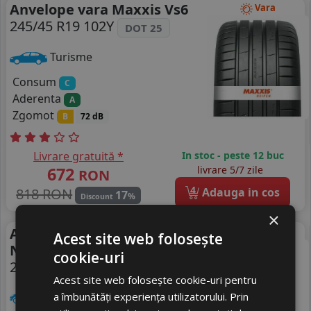
Anvelope vara Maxxis Vs6
Vara
245/45 R19 102Y
DOT 25
Turisme
Consum
C
Aderenta
A
Zgomot
B
72 dB
Livrare gratuită *
In stoc - peste 12 buc
672
livrare 5/7 zile
RON
4
818 RON
Adauga in cos
17
%
Discount
×
Anvelope all season
All Season
Acest site web folosește
Nankang Aw-6
cookie-uri
245/45 R19 102Y M+S
Acest site web folosește cookie-uri pentru
SUV / 4x4
a îmbunătăți experiența utilizatorului. Prin