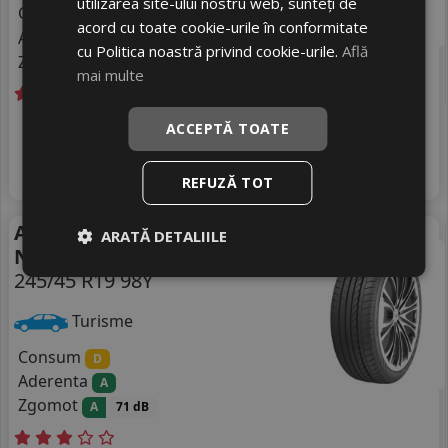
utilizarea site-ului nostru web, sunteți de
Consum
C
acord cu toate cookie-urile în conformitate
Aderenta
B
cu Politica noastră privind cookie-urile.
Află
Zgomot
B
72 dB
mai multe
Livrare gratuită *
In stoc - 4 buc
ACCEPTĂ TOATE
748
livrare 2/3 zile
RON
4
889 RON
Adauga in cos
15
%
Discount
REFUZĂ TOT
Anvelope vara Nankang
Vara
ARATĂ DETALIILE
Ns-20
245/45 R19 98Y
Turisme
Consum
D
Aderenta
A
Zgomot
A
71 dB