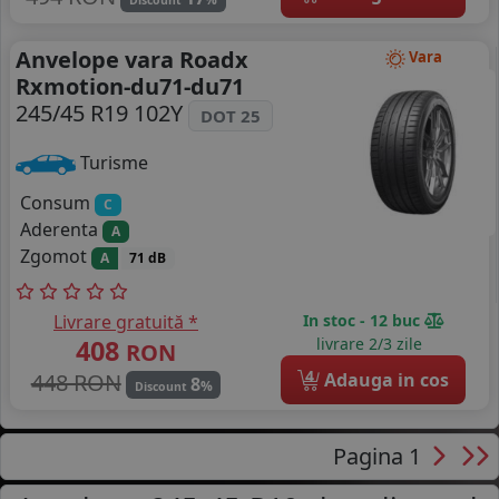
Discount
Anvelope vara Roadx
Vara
Rxmotion-du71-du71
245/45 R19 102Y
DOT 25
Turisme
Consum
C
Aderenta
A
Zgomot
A
71 dB
Livrare gratuită *
In stoc - 12 buc
408
livrare 2/3 zile
RON
4
448 RON
Adauga in cos
8
%
Discount
Pagina 1