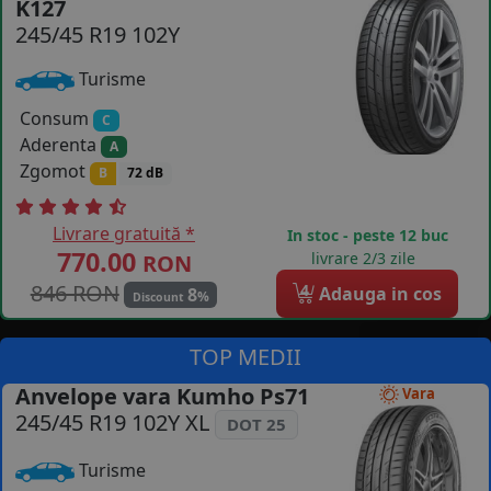
K127
245/45 R19 102Y
COS (
0 PRODUSE
)
Turisme
Consum
C
Aderenta
A
Zgomot
B
72 dB
Livrare gratuită *
In stoc - peste 12 buc
770.00
livrare 2/3 zile
RON
846 RON
4
Adauga in cos
8
%
Discount
TOP MEDII
Anvelope vara Kumho Ps71
Vara
245/45 R19 102Y XL
DOT 25
Turisme