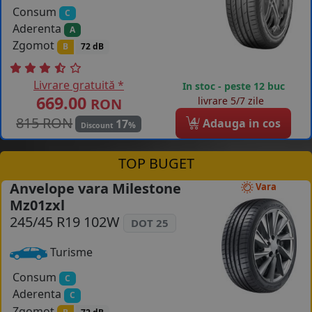
Consum
C
Aderenta
A
Zgomot
B
72 dB
Livrare gratuită *
In stoc - peste 12 buc
669.00
livrare 5/7 zile
RON
815 RON
4
Adauga in cos
17
%
Discount
TOP BUGET
Anvelope vara Milestone
Vara
Mz01zxl
245/45 R19 102W
DOT 25
Turisme
Consum
C
Aderenta
C
Zgomot