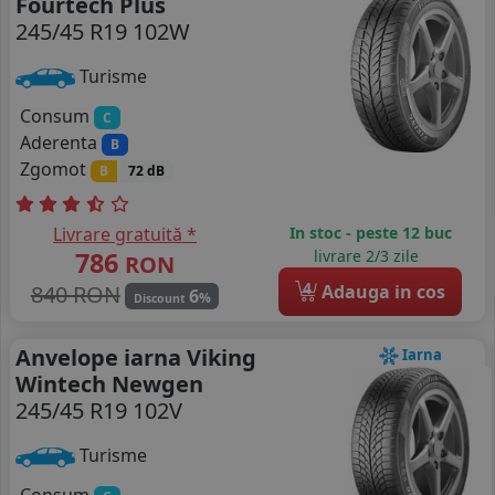
Fourtech Plus
245/45 R19 102W
Turisme
Consum
C
Aderenta
B
Zgomot
B
72 dB
Livrare gratuită *
In stoc - peste 12 buc
786
livrare 2/3 zile
RON
4
840 RON
Adauga in cos
6
%
Discount
Anvelope iarna Viking
Iarna
Wintech Newgen
245/45 R19 102V
Turisme