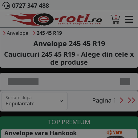
0727 347 488
0
ACASA
DESPRE NOI
Anvelope
245 45 R19
ANVELOPE
Anvelope 245 45 R19
AUTO
Cauciucuri 245 45 R19 - Alege din cele
x
CAMION
de produse
MOTO
AGROINDUSTRIALE
CAUTARE DUPA
DIMENSIUNI
PRODUCATORI ANVELOPE
Sortare dupa
MARCA AUTO
Pagina 1
BLOG
B2B - COLABORARE COMPANII
TOP PREMIUM
CONT
Anvelope vara Hankook
Vara
CONTACT