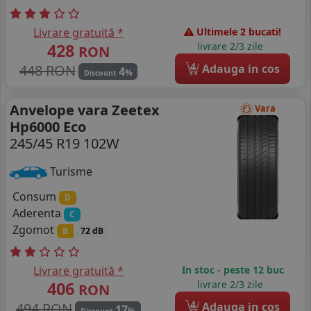
Livrare gratuită *
Ultimele 2 bucati!
428
livrare 2/3 zile
RON
4
448 RON
Adauga in cos
4
%
Discount
Anvelope vara Zeetex
Vara
Hp6000 Eco
245/45 R19 102W
Turisme
Consum
D
Aderenta
C
Zgomot
B
72 dB
Livrare gratuită *
In stoc - peste 12 buc
406
livrare 2/3 zile
RON
4
494 RON
Adauga in cos
17
%