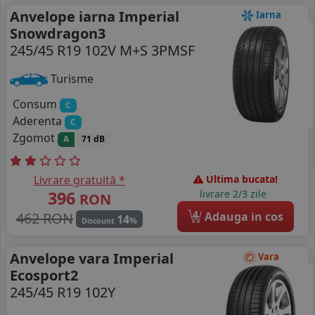
Anvelope iarna Imperial
Iarna
Snowdragon3
245/45 R19 102V M+S 3PMSF
Turisme
Consum
C
Aderenta
C
Zgomot
A
71 dB
Livrare gratuită *
Ultima bucata!
396
livrare 2/3 zile
RON
4
462 RON
Adauga in cos
14
%
Discount
Anvelope vara Imperial
Vara
Ecosport2
245/45 R19 102Y