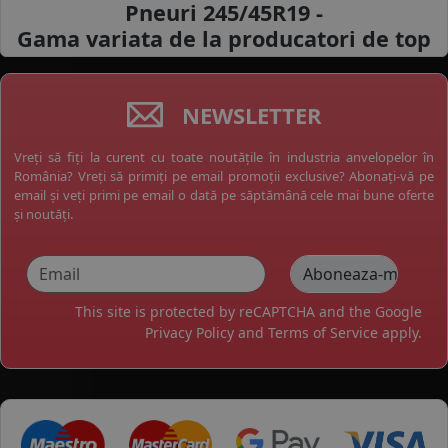
Pneuri 245/45R19 -
Gama variata de la
producatori de top
NEWSLETTER
Vreți să fiți la curent cu toate noutățile în industria anvelopelor în
România? Vreți să primiți pe email promoții exclusive? Abonați-vă pe
email și veți primi pe email o dată pe săptămână cele mai bune oferte
și noutăți.
This site is protected by reCAPTCHA and the Google
Privacy Policy
and
Terms of Service
apply.