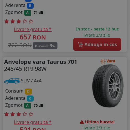
Aderenta
B
Zgomot
A
71 dB
Livrare gratuită *
In stoc - peste 12 buc
657
livrare 2/3 zile
RON
4
722 RON
Adauga in cos
9
%
Discount
Anvelope vara Taurus 701
Vara
245/45 R19 98W
SUV / 4x4
Consum
D
Aderenta
C
Zgomot
A
70 dB
Livrare gratuită *
Ultima bucata!
521
livrare 2/3 zile