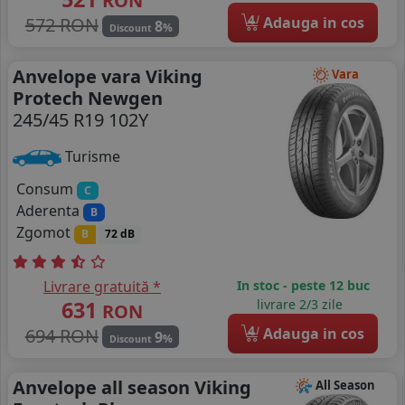
RON
4
572 RON
Adauga in cos
8
%
Discount
Anvelope vara Viking
Vara
Protech Newgen
245/45 R19 102Y
Turisme
Consum
C
Aderenta
B
Zgomot
B
72 dB
Livrare gratuită *
In stoc - peste 12 buc
631
livrare 2/3 zile
RON
4
694 RON
Adauga in cos
9
%
Discount
Anvelope all season Viking
All Season