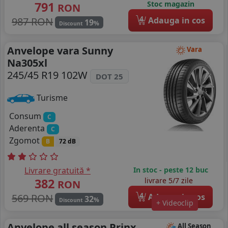
791
Stoc magazin
RON
4
987 RON
Adauga in cos
19
%
Discount
Anvelope vara Sunny
Vara
Na305xl
245/45 R19 102W
DOT 25
Turisme
Consum
C
Aderenta
C
Zgomot
B
72 dB
Livrare gratuită *
In stoc - peste 12 buc
382
livrare 5/7 zile
RON
4
569 RON
Adauga in cos
32
%
Discount
+ Videoclip
Anvelope all season Prinx
All Season