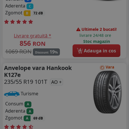
Aderenta
C
Zgomot
B
72 dB
Ultimele 2 bucati!
Livrare gratuită *
livrare 24/48 ore
856
Stoc magazin
RON
4
1069 RON
Adauga in cos
19
%
Discount
Anvelope vara Hankook
Vara
K127e
235/55 R19 101T
AO +
Turisme
Consum
A
Aderenta
A
Zgomot
A
69 dB