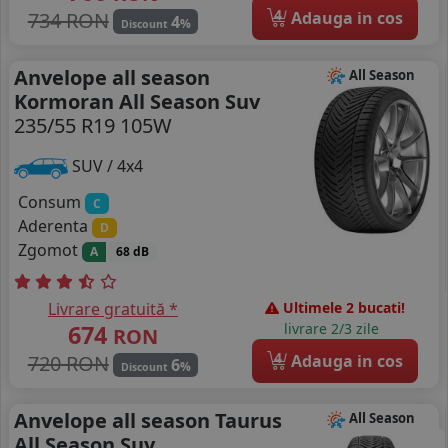
4
734 RON
Adauga in cos
4
%
Discount
Anvelope all season
All Season
Kormoran All Season Suv
235/55 R19 105W
SUV / 4x4
Consum
C
Aderenta
D
Zgomot
A
68 dB
Livrare gratuită *
Ultimele 2 bucati!
674
livrare 2/3 zile
RON
4
720 RON
Adauga in cos
6
%
Discount
Anvelope all season Taurus
All Season
All Season Suv