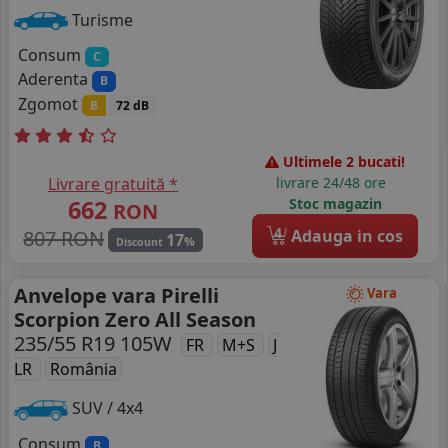
Turisme
Consum
C
Aderenta
B
Zgomot
B
72 dB
Ultimele 2 bucati!
Livrare gratuită *
livrare 24/48 ore
662
Stoc magazin
RON
4
807 RON
Adauga in cos
17
%
Discount
Anvelope vara Pirelli
Vara
Scorpion Zero All Season
235/55 R19 105W
FR
M+S
J
LR
România
SUV / 4x4
Consum
B