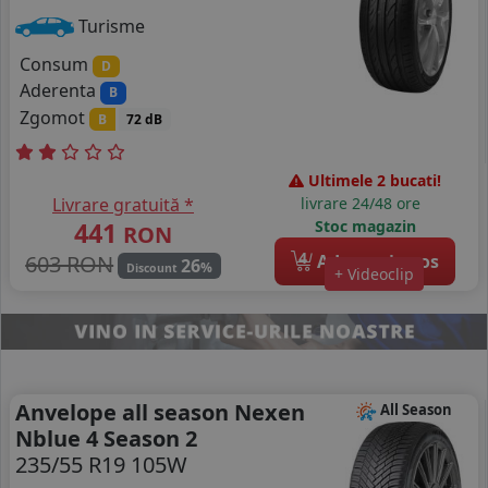
Turisme
Consum
D
Aderenta
B
Zgomot
B
72 dB
Ultimele 2 bucati!
Livrare gratuită *
livrare 24/48 ore
441
Stoc magazin
RON
4
603 RON
Adauga in cos
26
%
Discount
+ Videoclip
Anvelope all season Nexen
All Season
Nblue 4 Season 2
235/55 R19 105W