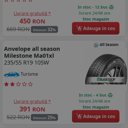
In stoc - 12 buc
Livrare gratuită *
livrare 24/48 ore
450
Stoc magazin
RON
4
669 RON
Adauga in cos
32
%
Discount
All Season
Anvelope all season
Milestone Ma01xl
235/55 R19 105W
Turisme
In stoc - 4 buc
Livrare gratuită *
livrare 24/48 ore
391
Stoc magazin
RON
4
522 RON
Adauga in cos
25
%
Discount