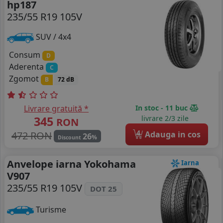
hp187
235/55 R19 105V
SUV / 4x4
Consum
D
Aderenta
C
Zgomot
B
72 dB
Livrare gratuită *
In stoc - 11 buc
345
livrare 2/3 zile
RON
4
472 RON
Adauga in cos
26
%
Discount
Anvelope iarna Yokohama
Iarna
V907
235/55 R19 105V
DOT 25
Turisme