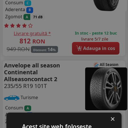
Consum
C
Aderenta
B
Zgomot
A
71 dB
Livrare gratuită *
In stoc - peste 12 buc
812
livrare 5/7 zile
RON
4
949 RON
Adauga in cos
14
%
Discount
Anvelope all season
All Season
Continental
Allseasoncontact 2
235/55 R19 101T
Turisme
Consum
A
Aderenta
B
×
Zgomot
A
70 dB
Acest site web folosește