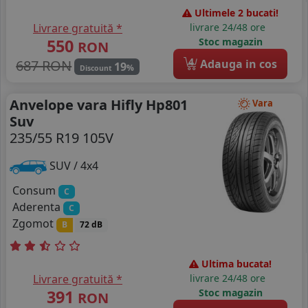
Ultimele 2 bucati!
Livrare gratuită *
livrare 24/48 ore
550
Stoc magazin
RON
4
687 RON
Adauga in cos
19
%
Discount
Anvelope vara Hifly Hp801
Vara
Suv
235/55 R19 105V
SUV / 4x4
Consum
C
Aderenta
C
Zgomot
B
72 dB
Ultima bucata!
Livrare gratuită *
livrare 24/48 ore
391
Stoc magazin
RON