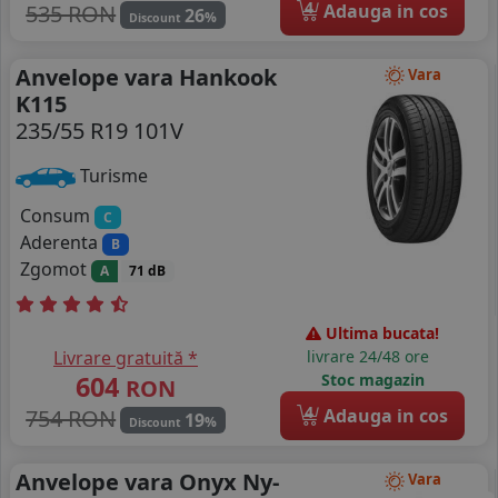
4
535 RON
Adauga in cos
26
%
Discount
Anvelope vara Hankook
Vara
K115
235/55 R19 101V
Turisme
Consum
C
Aderenta
B
Zgomot
A
71 dB
Ultima bucata!
Livrare gratuită *
livrare 24/48 ore
604
Stoc magazin
RON
4
754 RON
Adauga in cos
19
%
Discount
Anvelope vara Onyx Ny-
Vara