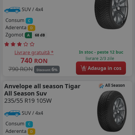
SUV / 4x4
Consum
C
Aderenta
D
Zgomot
A
68 dB
Livrare gratuită *
In stoc - peste 12 buc
740
livrare 2/3 zile
RON
4
790 RON
Adauga in cos
6
%
Discount
Anvelope all season Tigar
All Season
All Season Suv
235/55 R19 105W
SUV / 4x4
Consum
C
Aderenta
D