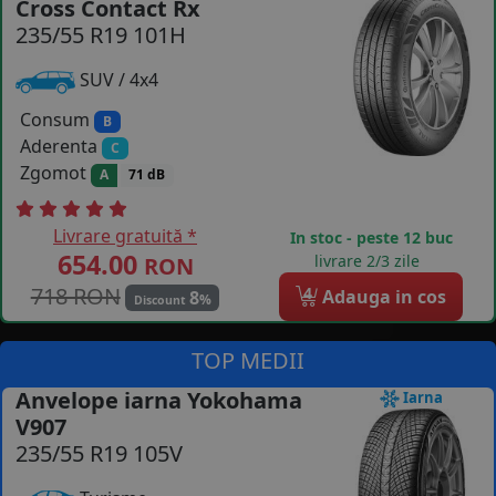
Cross Contact Rx
235/55 R19 101H
COS (
0 PRODUSE
)
SUV / 4x4
Consum
B
Aderenta
C
Zgomot
A
71 dB
Livrare gratuită *
In stoc - peste 12 buc
654.00
livrare 2/3 zile
RON
718 RON
4
Adauga in cos
8
%
Discount
TOP MEDII
Anvelope iarna Yokohama
Iarna
V907
235/55 R19 105V