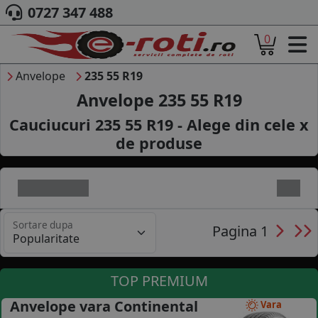
0727 347 488
0
ACASA
DESPRE NOI
Anvelope
235 55 R19
ANVELOPE
Anvelope 235 55 R19
AUTO
Cauciucuri 235 55 R19 - Alege din cele
x
CAMION
de produse
MOTO
AGROINDUSTRIALE
CAUTARE DUPA
DIMENSIUNI
PRODUCATORI ANVELOPE
Sortare dupa
MARCA AUTO
Pagina 1
BLOG
B2B - COLABORARE COMPANII
TOP PREMIUM
CONT
Anvelope vara Continental
Vara
CONTACT