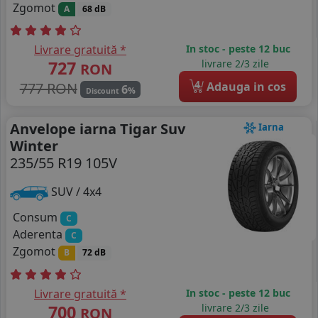
Zgomot
A
68 dB
Livrare gratuită *
In stoc - peste 12 buc
727
livrare 2/3 zile
RON
4
777 RON
Adauga in cos
6
%
Discount
Anvelope iarna Tigar Suv
Iarna
Winter
235/55 R19 105V
SUV / 4x4
Consum
C
Aderenta
C
Zgomot
B
72 dB
Livrare gratuită *
In stoc - peste 12 buc
700
livrare 2/3 zile
RON