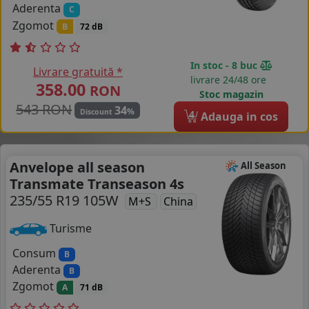
Aderenta
C
Zgomot
B
72 dB
In stoc - 8 buc
Livrare gratuită *
livrare 24/48 ore
358.00
RON
Stoc magazin
543 RON
34
%
Discount
4
Adauga in cos
Anvelope all season
All Season
Transmate Transeason 4s
235/55 R19 105W
M+S
China
Turisme
Consum
B
Aderenta
B
Zgomot
A
71 dB