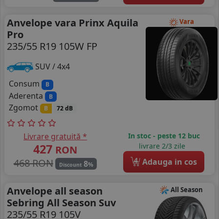
Anvelope vara Prinx Aquila
Vara
Pro
235/55 R19 105W FP
SUV / 4x4
Consum
B
Aderenta
B
Zgomot
B
72 dB
Livrare gratuită *
In stoc - peste 12 buc
427
livrare 2/3 zile
RON
4
468 RON
Adauga in cos
8
%
Discount
Anvelope all season
All Season
Sebring All Season Suv
235/55 R19 105V