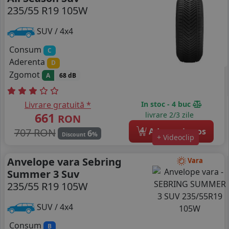
235/55 R19 105W
SUV / 4x4
Consum
C
Aderenta
D
Zgomot
A
68 dB
Livrare gratuită *
In stoc - 4 buc
661
livrare 2/3 zile
RON
4
707 RON
Adauga in cos
6
%
Discount
+ Videoclip
Anvelope vara Sebring
Vara
Summer 3 Suv
235/55 R19 105W
SUV / 4x4
Consum
B