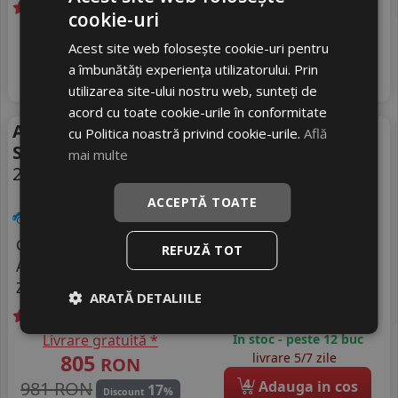
cookie-uri
Livrare gratuită *
Ultimele 3 bucati!
Acest site web folosește cookie-uri pentru
754
livrare 2/3 zile
RON
a îmbunătăți experiența utilizatorului. Prin
4
805 RON
Adauga in cos
6
%
Discount
+ Videoclip
utilizarea site-ului nostru web, sunteți de
acord cu toate cookie-urile în conformitate
Anvelope vara Continental
Vara
cu Politica noastră privind cookie-urile.
Află
Sc-5 Suv
mai multe
235/55 R19 101V
DOT 25
ACCEPTĂ TOATE
SUV / 4x4
Consum
C
REFUZĂ TOT
Aderenta
A
Zgomot
A
71 dB
ARATĂ DETALIILE
Livrare gratuită *
In stoc - peste 12 buc
805
livrare 5/7 zile
RON
4
981 RON
Adauga in cos
17
%
Discount