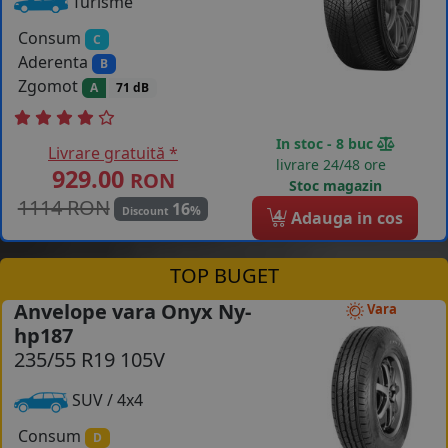
Turisme
Consum
C
Aderenta
B
Zgomot
A
71 dB
In stoc - 8 buc
Livrare gratuită *
livrare 24/48 ore
929.00
RON
Stoc magazin
1114 RON
16
%
Discount
4
Adauga in cos
TOP BUGET
Anvelope vara Onyx Ny-
Vara
hp187
235/55 R19 105V
SUV / 4x4
Consum
D