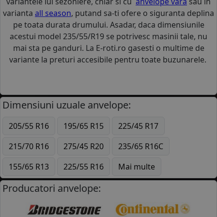
variantele lui sezoniere, chiar si cu
anvelope vara
sau in
varianta
all season
, putand sa-ti ofere o siguranta deplina
pe toata durata drumului. Asadar, daca dimensiunile
acestui model 235/55/R19 se potrivesc masinii tale, nu
mai sta pe ganduri. La E-roti.ro gasesti o multime de
variante la preturi accesibile pentru toate buzunarele.
Dimensiuni uzuale anvelope:
205/55 R16
195/65 R15
225/45 R17
215/70 R16
275/45 R20
235/65 R16C
155/65 R13
225/55 R16
Mai multe
Producatori anvelope: