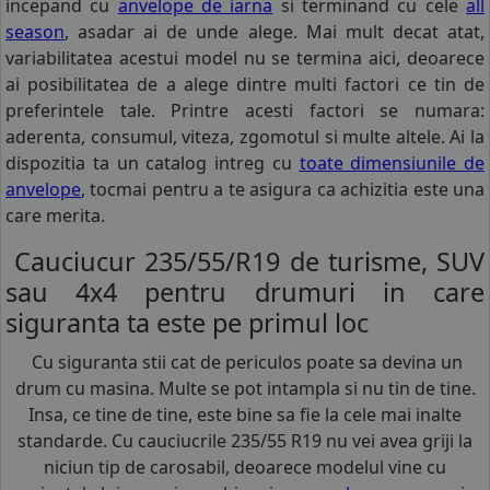
incepand cu
anvelope de iarna
si terminand cu cele
all
season
, asadar ai de unde alege. Mai mult decat atat,
variabilitatea acestui model nu se termina aici, deoarece
ai posibilitatea de a alege dintre multi factori ce tin de
preferintele tale. Printre acesti factori se numara:
aderenta, consumul, viteza, zgomotul si multe altele. Ai la
dispozitia ta un catalog intreg cu
toate dimensiunile de
anvelope
, tocmai pentru a te asigura ca achizitia este una
care merita.
Cauciucur 235/55/R19 de turisme, SUV
sau 4x4 pentru drumuri in care
siguranta ta este pe primul loc
Cu siguranta stii cat de periculos poate sa devina un
drum cu masina. Multe se pot intampla si nu tin de tine.
Insa, ce tine de tine, este bine sa fie la cele mai inalte
standarde. Cu cauciucrile 235/55 R19 nu vei avea griji la
niciun tip de carosabil, deoarece modelul vine cu