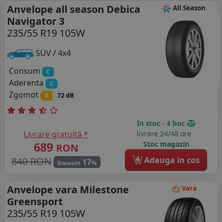
Anvelope all season Debica
All Season
Navigator 3
235/55 R19 105W
SUV / 4x4
Consum
C
Aderenta
C
Zgomot
B
72 dB
In stoc - 4 buc
Livrare gratuită *
livrare 24/48 ore
689
Stoc magazin
RON
4
840 RON
Adauga in cos
17
%
Discount
Anvelope vara Milestone
Vara
Greensport
235/55 R19 105W