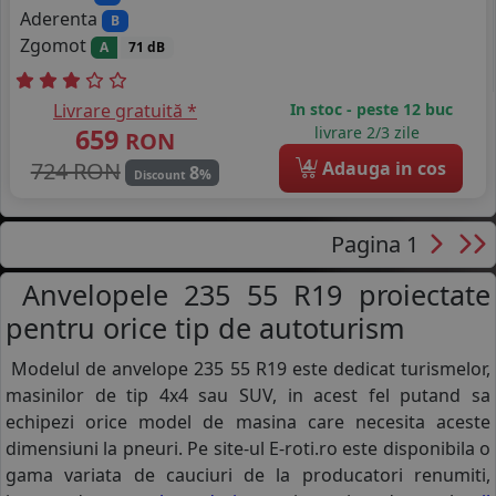
Aderenta
B
Zgomot
A
71 dB
Livrare gratuită *
In stoc - peste 12 buc
659
livrare 2/3 zile
RON
4
724 RON
Adauga in cos
8
%
Discount
Pagina 1
Anvelopele 235 55 R19 proiectate
pentru orice tip de autoturism
Modelul de anvelope 235 55 R19 este dedicat turismelor,
masinilor de tip 4x4 sau SUV, in acest fel putand sa
echipezi orice model de masina care necesita aceste
dimensiuni la pneuri. Pe site-ul E-roti.ro este disponibila o
gama variata de cauciuri de la producatori renumiti,