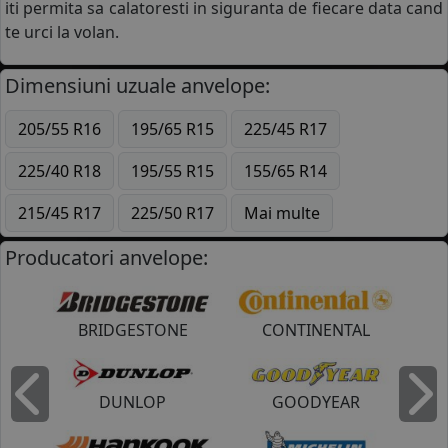
iti permita sa calatoresti in siguranta de fiecare data cand
te urci la volan.
Dimensiuni uzuale anvelope:
205/55 R16
195/65 R15
225/45 R17
225/40 R18
195/55 R15
155/65 R14
215/45 R17
225/50 R17
Mai multe
Producatori anvelope:
BRIDGESTONE
CONTINENTAL
DUNLOP
GOODYEAR
Inapoi
I