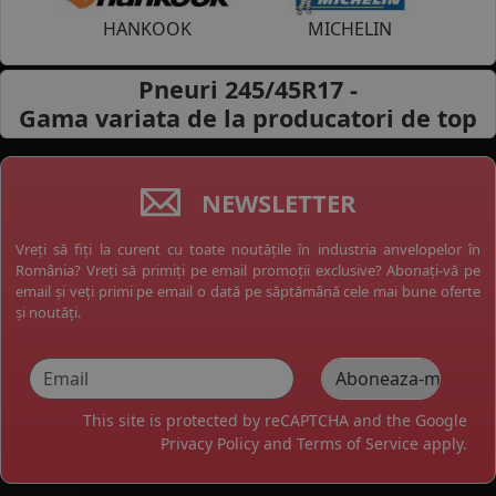
HANKOOK
MICHELIN
Pneuri 245/45R17 -
Gama variata de la
producatori de top
NEWSLETTER
Vreți să fiți la curent cu toate noutățile în industria anvelopelor în
România? Vreți să primiți pe email promoții exclusive? Abonați-vă pe
email și veți primi pe email o dată pe săptămână cele mai bune oferte
și noutăți.
This site is protected by reCAPTCHA and the Google
Privacy Policy
and
Terms of Service
apply.