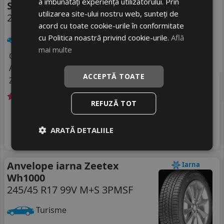
a îmbunătăți experiența utilizatorului. Prin
Sv-3
utilizarea site-ului nostru web, sunteți de
245/45 R17 99V
acord cu toate cookie-urile în conformitate
cu Politica noastră privind cookie-urile.
Află
Turisme
mai multe
Consum
D
Aderenta
B
ACCEPTĂ TOATE
Zgomot
B
72 dB
REFUZĂ TOT
Livrare gratuită *
In stoc - peste 12 buc
567
livrare 2/3 zile
RON
ARATĂ DETALIILE
4
759 RON
Adauga in cos
25
%
Discount
Anvelope iarna Zeetex
Iarna
Wh1000
245/45 R17 99V M+S 3PMSF
Turisme