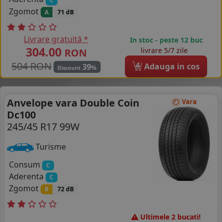
Zgomot
A
71 dB
Livrare gratuită *
In stoc - peste 12 buc
304.00
livrare 5/7 zile
RON
504 RON
4
Adauga in cos
39
%
Discount
Anvelope vara Double Coin
Vara
Dc100
245/45 R17 99W
Turisme
Consum
C
Aderenta
C
Zgomot
B
72 dB
Ultimele 2 bucati!