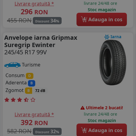
Livrare gratuită *
livrare 24/48 ore
296
Stoc magazin
RON
4
455 RON
Adauga in cos
34
%
Discount
Anvelope iarna Gripmax
Iarna
Suregrip Ewinter
245/45 R17 99V
Turisme
Consum
D
Aderenta
B
Zgomot
B
72 dB
Ultimele 2 bucati!
Livrare gratuită *
livrare 24/48 ore
392
Stoc magazin
RON
4
582 RON
Adauga in cos
32
%
Discount