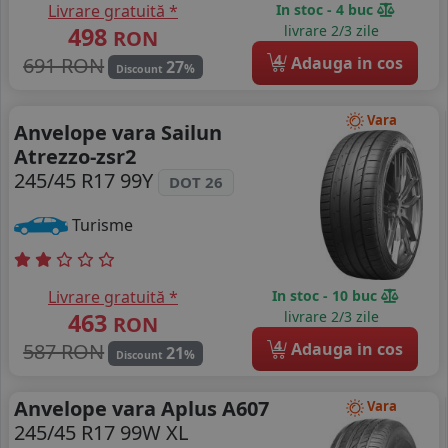
Livrare gratuită *
In stoc - 4 buc
498
livrare 2/3 zile
RON
4
691 RON
Adauga in cos
27
%
Discount
Vara
Anvelope vara Sailun
Atrezzo-zsr2
245/45 R17 99Y
DOT 26
Turisme
Livrare gratuită *
In stoc - 10 buc
463
livrare 2/3 zile
RON
4
587 RON
Adauga in cos
21
%
Discount
Anvelope vara Aplus A607
Vara
245/45 R17 99W XL