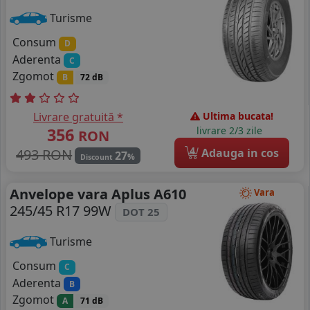
Turisme
Consum
D
Aderenta
C
Zgomot
B
72 dB
Livrare gratuită *
Ultima bucata!
356
livrare 2/3 zile
RON
4
493 RON
Adauga in cos
27
%
Discount
Anvelope vara Aplus A610
Vara
245/45 R17 99W
DOT 25
Turisme
Consum
C
Aderenta
B
Zgomot
A
71 dB