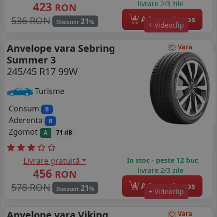
423
livrare 2/3 zile
RON
4
536 RON
Adauga in cos
21
%
Discount
+ Videoclip
Anvelope vara Sebring
Vara
Summer 3
245/45 R17 99W
Turisme
Consum
B
Aderenta
B
Zgomot
A
71 dB
Livrare gratuită *
In stoc - peste 12 buc
456
livrare 2/3 zile
RON
4
578 RON
Adauga in cos
21
%
Discount
+ Videoclip
Anvelope vara Viking
Vara