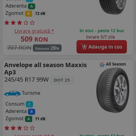
Aderenta
A
Zgomot
B
72 dB
Livrare gratuită *
In stoc - peste 12 buc
509
livrare 5/7 zile
RON
4
707 RON
Adauga in cos
28
%
Discount
Anvelope all season Maxxis
All Season
Ap3
245/45 R17 99W
DOT 25
Turisme
Consum
C
Aderenta
B
Zgomot
A
71 dB
In stoc - peste 12 buc