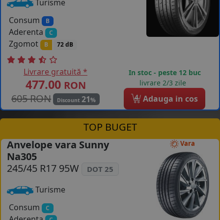
Turisme
Consum
B
Aderenta
C
Zgomot
B
72 dB
Livrare gratuită *
In stoc - peste 12 buc
477.00
livrare 2/3 zile
RON
605 RON
4
Adauga in cos
21
%
Discount
TOP BUGET
Anvelope vara Sunny
Vara
Na305
245/45 R17 95W
DOT 25
Turisme
Consum
C
Aderenta
C