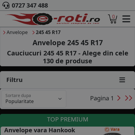
0727 347 488
0
ACASA
DESPRE NOI
Anvelope
245 45 R17
ANVELOPE
Anvelope 245 45 R17
AUTO
Cauciucuri 245 45 R17 - Alege din cele
CAMION
130
de produse
MOTO
AGROINDUSTRIALE
CAUTARE DUPA
Filtru
DIMENSIUNI
PRODUCATORI ANVELOPE
Sortare dupa
MARCA AUTO
Pagina 1
BLOG
B2B - COLABORARE COMPANII
TOP PREMIUM
CONT
Anvelope vara Hankook
Vara
CONTACT