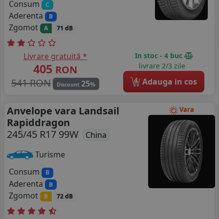
Consum
C
Aderenta
B
Zgomot
A
71 dB
Livrare gratuită *
In stoc - 4 buc
405
livrare 2/3 zile
RON
4
541 RON
Adauga in cos
25
%
Discount
Anvelope vara Landsail
Vara
Rapiddragon
245/45 R17 99W
China
Turisme
Consum
B
Aderenta
B
Zgomot
B
72 dB