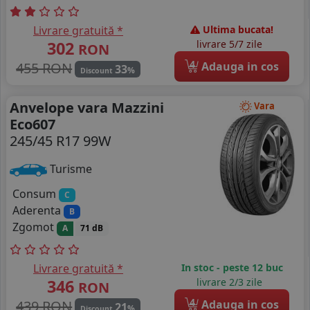
Livrare gratuită *
Ultima bucata!
302
livrare 5/7 zile
RON
4
455 RON
Adauga in cos
33
%
Discount
Anvelope vara Mazzini
Vara
Eco607
245/45 R17 99W
Turisme
Consum
C
Aderenta
B
Zgomot
A
71 dB
Livrare gratuită *
In stoc - peste 12 buc
346
livrare 2/3 zile
RON
4
439 RON
Adauga in cos
21
%
Discount