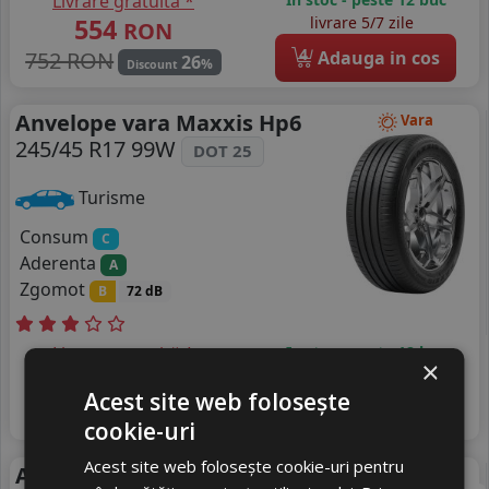
Livrare gratuită *
554
livrare 5/7 zile
RON
4
752 RON
Adauga in cos
26
%
Discount
Anvelope vara Maxxis Hp6
Vara
245/45 R17 99W
DOT 25
Turisme
Consum
C
Aderenta
A
Zgomot
B
72 dB
Livrare gratuită *
In stoc - peste 12 buc
×
484
livrare 5/7 zile
RON
Acest site web folosește
4
672 RON
Adauga in cos
27
%
Discount
cookie-uri
Acest site web folosește cookie-uri pentru
Anvelope iarna Nankang
Iarna