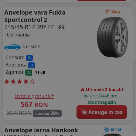
Anvelope vara Fulda
Vara
Sportcontrol 2
245/45 R17 99Y FP
FR
Germania
Turisme
Consum
B
Aderenta
B
Zgomot
A
71 dB
Ultimele 2 bucati!
Livrare gratuită *
livrare 24/48 ore
567
Stoc magazin
RON
4
804 RON
Adauga in cos
29
%
Discount
Anvelope iarna Hankook
Iarna