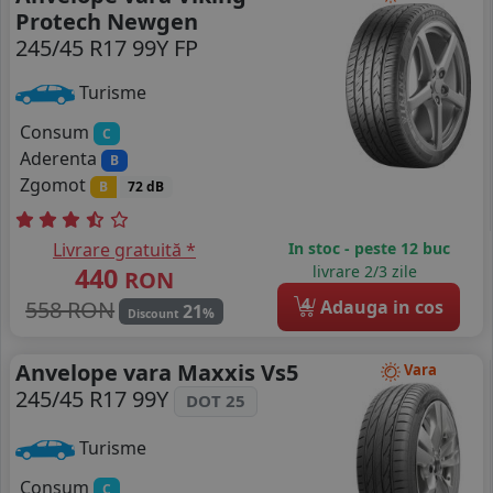
Protech Newgen
245/45 R17 99Y FP
Turisme
Consum
C
Aderenta
B
Zgomot
B
72 dB
Livrare gratuită *
In stoc - peste 12 buc
440
livrare 2/3 zile
RON
4
558 RON
Adauga in cos
21
%
Discount
Anvelope vara Maxxis Vs5
Vara
245/45 R17 99Y
DOT 25
Turisme
Consum
C