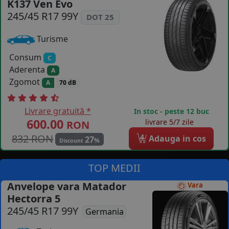
K137 Ven Evo
COS (
0 PRODUSE
)
245/45 R17 99Y
DOT 25
Turisme
Consum
C
Aderenta
A
Zgomot
A
70 dB
Livrare gratuită *
In stoc - peste 12 buc
600.00
livrare 5/7 zile
RON
832 RON
4
Adauga in cos
27
%
Discount
TOP MEDII
Anvelope vara Matador
Vara
Hectorra 5
245/45 R17 99Y
Germania