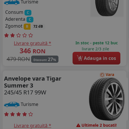
Turisme
Consum
C
Aderenta
C
Zgomot
B
72 dB
Livrare gratuită *
In stoc - peste 12 buc
346
livrare 2/3 zile
RON
4
479 RON
Adauga in cos
27
%
Discount
Vara
Anvelope vara Tigar
Summer 3
245/45 R17 99W
Turisme
Livrare gratuită *
Ultimele 2 bucati!