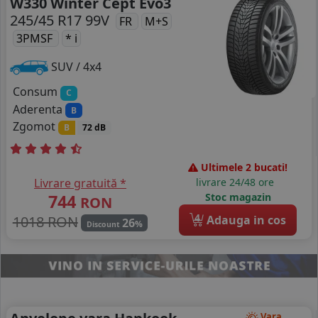
W330 Winter Cept Evo3
245/45 R17 99V
FR
M+S
3PMSF
* i
SUV / 4x4
Consum
C
Aderenta
B
Zgomot
B
72 dB
Ultimele 2 bucati!
Livrare gratuită *
livrare 24/48 ore
744
Stoc magazin
RON
4
1018 RON
Adauga in cos
26
%
Discount
Vara