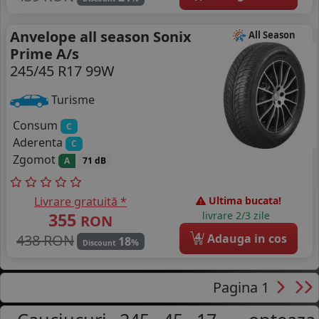
Anvelope all season Sonix
All Season
Prime A/s
245/45 R17 99W
Turisme
Consum
C
Aderenta
C
Zgomot
A
71 dB
Livrare gratuită *
Ultima bucata!
355
livrare 2/3 zile
RON
4
438 RON
Adauga in cos
18
%
Discount
Pagina 1