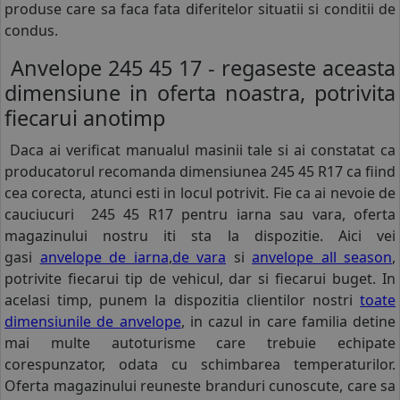
produse care sa faca fata diferitelor situatii si conditii de
condus.
Anvelope 245 45 17 - regaseste aceasta
dimensiune in oferta noastra, potrivita
fiecarui anotimp
Daca ai verificat manualul masinii tale si ai constatat ca
producatorul recomanda dimensiunea 245 45 R17 ca fiind
cea corecta, atunci esti in locul potrivit. Fie ca ai nevoie de
cauciucuri 245 45 R17 pentru iarna sau vara, oferta
magazinului nostru iti sta la dispozitie. Aici vei
gasi
anvelope de iarna
,
de vara
si
anvelope all season
,
potrivite fiecarui tip de vehicul, dar si fiecarui buget. In
acelasi timp, punem la dispozitia clientilor nostri
toate
dimensiunile de anvelope
, in cazul in care familia detine
mai multe autoturisme care trebuie echipate
corespunzator, odata cu schimbarea temperaturilor.
Oferta magazinului reuneste branduri cunoscute, care sa