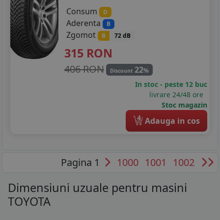
Consum
D
Aderenta
B
Zgomot
B
72 dB
315
RON
406 RON
22
%
Discount
In stoc - peste 12 buc
livrare 24/48 ore
Stoc magazin
4
Adauga in cos
Pagina 1
1000
1001
1002
Dimensiuni uzuale pentru masini
TOYOTA