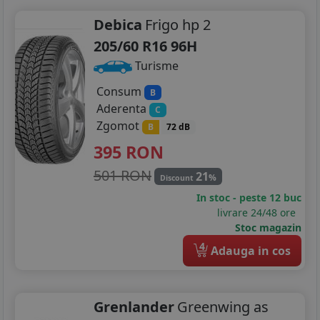
Debica
Frigo hp 2
205/60 R16 96H
Turisme
Consum
B
Aderenta
C
Zgomot
B
72 dB
395
RON
501 RON
21
%
Discount
In stoc - peste 12 buc
livrare 24/48 ore
Stoc magazin
4
Adauga in cos
Grenlander
Greenwing as