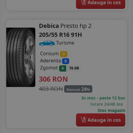
4
Adauga in cos
235/55R18
265/60R18
Debica
Presto hp 2
275/60R18
205/55 R16 91H
285/60R18
Turisme
Consum
235/40R19
D
Aderenta
B
285/50R20
Zgomot
A
70 dB
306
RON
403 RON
24
%
Discount
In stoc - peste 12 buc
livrare 24/48 ore
Stoc magazin
4
Adauga in cos