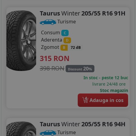
195/55R15
Taurus
Winter
205/55 R16 91H
195/60R15
Turisme
Consum
195/65R15
C
Aderenta
D
195/70R15
Zgomot
B
72 dB
315
RON
205/50R15
398 RON
20
%
Discount
205/55R15
In stoc - peste 12 buc
livrare 24/48 ore
205/65R15
Stoc magazin
205/70R15
4
Adauga in cos
215/65R15
225/50R15
Taurus
Winter
205/55 R16 94H
Turisme
255/70R15