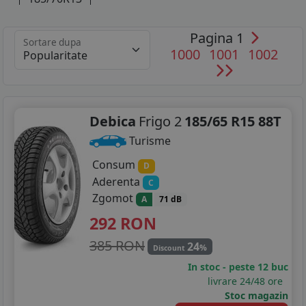
155/65R14
Pagina 1
Sortare dupa
1000
1001
1002
165/65R14
165/70R14
175/65R14
Debica
Frigo 2
185/65 R15 88T
Turisme
175/70R14
Consum
D
175/80R14
Aderenta
C
Zgomot
185/60R14
A
71 dB
292
RON
185/65R14
385 RON
24
%
Discount
185/70R14
In stoc - peste 12 buc
livrare 24/48 ore
185/80R14
Stoc magazin