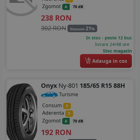
205/65R16
Zgomot
A
70 dB
238
RON
205/75R16
302 RON
21
%
205/80R16
Discount
In stoc - peste 12 buc
215/45R16
livrare 24/48 ore
Stoc magazin
215/50R16
4
Adauga in cos
215/60R16
215/65R16
Onyx
Ny-801
185/65 R15 88H
Turisme
215/70R16
Consum
D
215/80R16
Aderenta
D
Zgomot
A
70 dB
235/60R16
192
RON
255/65R16