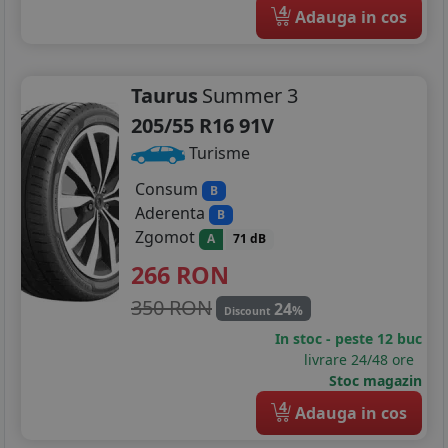
4
195/60R14
Adauga in cos
195/65R14
Taurus
Summer 3
195/70R14
205/55 R16 91V
195/80R14
Turisme
205/60R14
Consum
B
Aderenta
B
205/70R14
Zgomot
A
71 dB
165/60R15
266
RON
350 RON
175/65R15
24
%
Discount
In stoc - peste 12 buc
185/55R15
livrare 24/48 ore
Stoc magazin
185/60R15
4
Adauga in cos
185/65R15