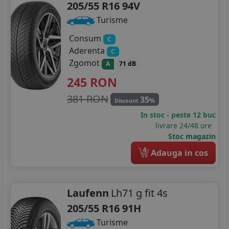
205/55 R16 94V
Turisme
Consum
C
Aderenta
C
Zgomot
A
71 dB
245
RON
381 RON
35
%
Discount
In stoc - peste 12 buc
livrare 24/48 ore
Stoc magazin
4
Adauga in cos
Laufenn
Lh71 g fit 4s
205/55 R16 91H
Turisme