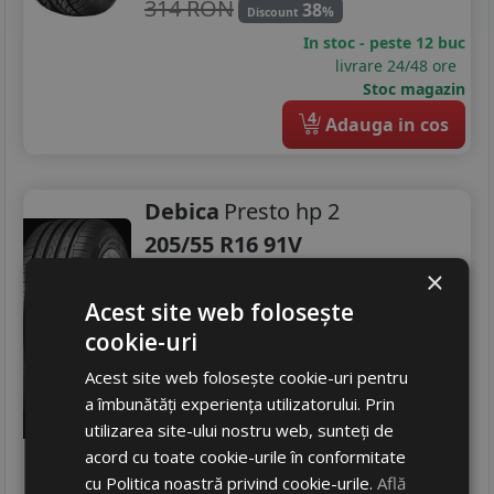
314 RON
38
%
Discount
265/70R16
In stoc - peste 12 buc
livrare 24/48 ore
275/70R16
Stoc magazin
4
205/45R17
Adauga in cos
215/45R17
Debica
Presto hp 2
215/50R17
205/55 R16 91V
215/55R17
Turisme
×
215/60R17
Acest site web folosește
Consum
D
cookie-uri
Aderenta
B
225/45R17
Zgomot
A
70 dB
Acest site web folosește cookie-uri pentru
225/55R17
280
RON
a îmbunătăți experiența utilizatorului. Prin
utilizarea site-ului nostru web, sunteți de
370 RON
24
225/65R17
%
Discount
acord cu toate cookie-urile în conformitate
In stoc - peste 12 buc
cu Politica noastră privind cookie-urile.
Află
225/70R17