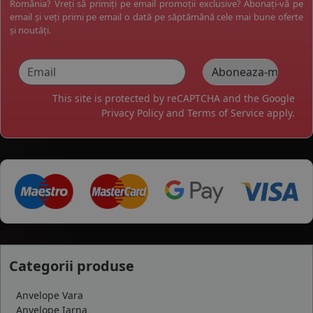
România? Vreți să primiți pe email promoții exclusive? Abonați-vă pe
email și veți primi pe email o dată pe săptămână cele mai bune oferte
și noutăți.
This site is protected by reCAPTCHA and the Google
Privacy Policy
and
Terms of Service
apply.
Categorii produse
Anvelope Vara
Anvelope Iarna