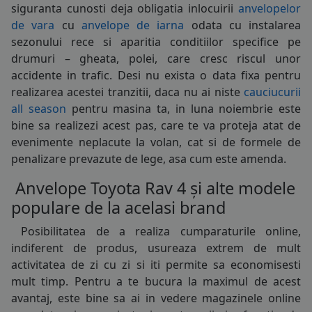
siguranta cunosti deja obligatia inlocuirii
anvelopelor
COS (
0 PRODUSE
)
de vara
cu
anvelope de iarna
odata cu instalarea
sezonului rece si aparitia conditiilor specifice pe
drumuri – gheata, polei, care cresc riscul unor
accidente in trafic. Desi nu exista o data fixa pentru
realizarea acestei tranzitii, daca nu ai niste
cauciucurii
all season
pentru masina ta, in luna noiembrie este
bine sa realizezi acest pas, care te va proteja atat de
evenimente neplacute la volan, cat si de formele de
penalizare prevazute de lege, asa cum este amenda.
Anvelope Toyota Rav 4 și alte modele
populare de la acelasi brand
Posibilitatea de a realiza cumparaturile online,
indiferent de produs, usureaza extrem de mult
activitatea de zi cu zi si iti permite sa economisesti
mult timp. Pentru a te bucura la maximul de acest
avantaj, este bine sa ai in vedere magazinele online