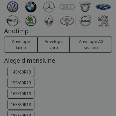
Modell F
MR
Paseo
Picnic
Previa
Prius
Proace
RAV 4
Starlet
Supra
Urban Cruiser
Verso
Yaris
Yaris Verso
Anotimp
Anvelope
Anvelope
Anvelope All
iarna
vara
season
Alege dimensiune
145/80R13
155/80R13
165/70R13
165/80R13
185/70R13