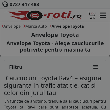
0727 347 488
0
ACASA
DESPRE NOI
Anvelope
Marca Auto
Anvelope Toyota
ANVELOPE
Anvelope Toyota
AUTO
Anvelope Toyota - Alege cauciucurile
CAMION
potrivite pentru masina ta
MOTO
AGROINDUSTRIALE
CAUTARE DUPA
Filtru
DIMENSIUNI
PRODUCATORI ANVELOPE
Cauciucuri Toyota Rav4 – asigura
MARCA AUTO
siguranta in trafic atat tie, cat si
BLOG
celor din jurul tau
B2B - COLABORARE COMPANII
In functie de anotimp, trebuie sa ai cauciucuri pentru
CONT
Toyota ta Rav4 care sunt adaptate acestuia. Cu
CONTACT