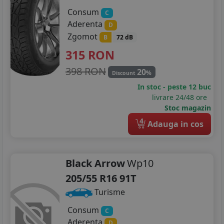
Consum
C
265/75R15
Aderenta
D
Zgomot
B
72 dB
135/70R16
315
RON
175/60R16
398 RON
20
%
Discount
185/60R16
In stoc - peste 12 buc
livrare 24/48 ore
195/50R16
Stoc magazin
4
Adauga in cos
195/55R16
195/60R16
Black Arrow
Wp10
205/50R16
205/55 R16 91T
205/55R16
Turisme
205/60R16
Consum
C
Aderenta
D