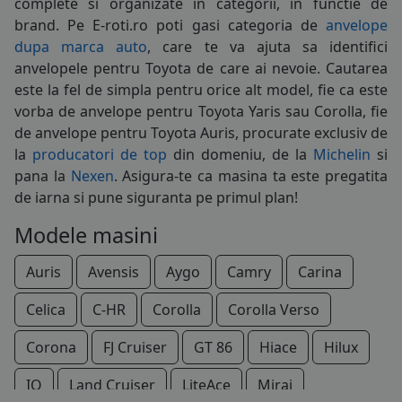
complete si organizate in categorii, in functie de
brand. Pe E-roti.ro poti gasi categoria de
anvelope
dupa marca auto
, care te va ajuta sa identifici
anvelopele pentru Toyota de care ai nevoie. Cautarea
este la fel de simpla pentru orice alt model, fie ca este
vorba de anvelope pentru Toyota Yaris sau Corolla, fie
de anvelope pentru Toyota Auris, procurate exclusiv de
la
producatori de top
din domeniu, de la
Michelin
si
pana la
Nexen
. Asigura-te ca masina ta este pregatita
de iarna si pune siguranta pe primul plan!
Modele masini
Auris
Avensis
Aygo
Camry
Carina
Celica
C-HR
Corolla
Corolla Verso
Corona
FJ Cruiser
GT 86
Hiace
Hilux
IQ
Land Cruiser
LiteAce
Mirai