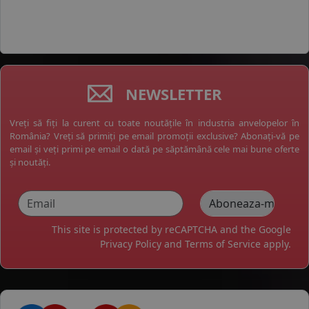
NEWSLETTER
Vreți să fiți la curent cu toate noutățile în industria anvelopelor în
România? Vreți să primiți pe email promoții exclusive? Abonați-vă pe
email și veți primi pe email o dată pe săptămână cele mai bune oferte
și noutăți.
This site is protected by reCAPTCHA and the Google
Privacy Policy
and
Terms of Service
apply.