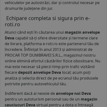
vehiculelor pe autostrăzi, dar și controlul necesar pe
drumurile județene din jur.
Echipare completa si sigura prin e-
roti.ro
Atunci când ești în căutarea unui
magazin anvelope
Deva
capabil să-ți ofere diversitate și termene clare
de livrare, platforma e-roti.ro este partenerul tău de
încredere. Înființat în anul 2013 și administrat de
PROCAR TOP DUMBRAVEI S.R.L., magazinul nostru
online elimină efortul căutărilor fizice obositoare. Nu
mai este necesar să pierzi timp prin trafic vizitând
fiecare
depozit anvelope Deva
local; acum poți
analiza și selecta direct de pe ecranul tău produsele
potrivite pentru autovehiculul tău.
Indiferent dacă ai nevoie de
anvelope noi Deva
pentru un autoturism personal sau de un
magazin
cauciucuri Deva
virtual pentru a dota o întreagă