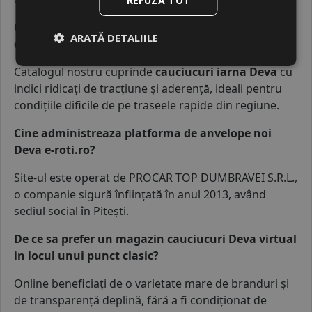
REFUZĂ TOT
Gasesc cauciucuri iarna Deva rezistente pentru
ARATĂ DETALIILE
drumurile de tranzit?
Catalogul nostru cuprinde
cauciucuri iarna Deva
cu
indici ridicați de tracțiune și aderență, ideali pentru
condițiile dificile de pe traseele rapide din regiune.
Cine administreaza platforma de anvelope noi
Deva e-roti.ro?
Site-ul este operat de
PROCAR TOP DUMBRAVEI S.R.L.
,
o companie sigură înființată în anul 2013, având
sediul social în Pitești.
De ce sa prefer un magazin cauciucuri Deva virtual
in locul unui punct clasic?
Online beneficiați de o varietate mare de branduri și
de transparență deplină, fără a fi condiționat de