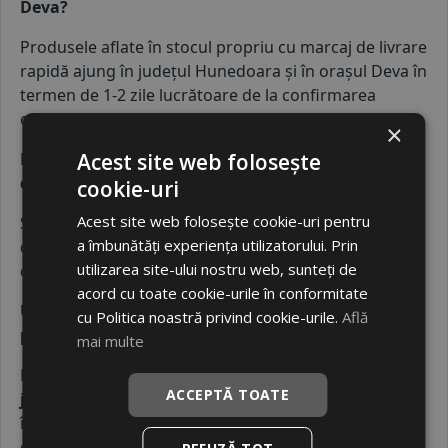
Deva?
Produsele aflate în stocul propriu cu marcaj de livrare
rapidă ajung în județul Hunedoara și în orașul Deva în
termen de 1-2 zile lucrătoare de la confirmarea
comenzii.
×
De ce este recomandata o echilibrare roti Deva
Acest site web folosește
dupa instalarea unor cauciucuri Deva noi?
cookie-uri
Acest site web folosește cookie-uri pentru
Serviciul de
echilibrare roti Deva
elimină vibrațiile
a îmbunătăți experiența utilizatorului. Prin
deranjante din volan și previne uzura neuniformă a
utilizarea site-ului nostru web, sunteți de
cauciucului, protejând elementele suspensiei.
acord cu toate cookie-urile în conformitate
Unde pot face o indreptare jante Deva dupa
cu Politica noastră privind cookie-urile.
Află
primirea coletului?
mai multe
După ce primiți pneurile din categoria
cauciucuri
ACCEPTĂ TOATE
jante Deva
, puteți apela la un service local specializat
în
indreptare jante Deva
pentru verificarea și
corectarea roților înainte de montaj.