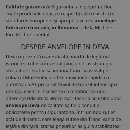
Calitate garantată:
Siguranța ta e pe primul loc!
Toate produsele noastre respectă cele mai stricte
standarde europene. Și apropo, avem și
anvelope
fabricate chiar aici, în România
– de la Michelin,
Pirelli și Continental!
DESPRE ANVELOPE IN DEVA
Deva reprezintă o adevărată poartă de legătură
istorică și rutieră în vestul țării, un oraș strategic
străjuit de cetatea sa impunătoare și așezat pe
culoarul Mureșului, unde conexiunea rapidă cu
autostrada A1 preia tot fluxul de tranzit intens spre
graniță, ceea ce înseamnă că menținerea unei
aderențe ridicate la viteze mari face ca achiziția unor
anvelope Deva
de calitate să fie o condiție
obligatorie pentru siguranța ta. Într-un nod rutier
atât de dinamic, care leagă rutele din Transilvania de
ieșirile din țară, starea pneurilor asigură stabilitatea