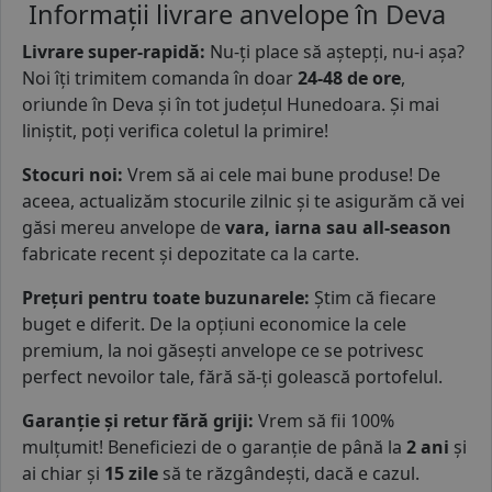
Informații livrare anvelope în Deva
Livrare super-rapidă
:
Nu-ți place să aștepți, nu-i așa?
Noi îți trimitem comanda în doar
24-48 de ore
,
oriunde în Deva și în tot județul Hunedoara. Și mai
liniștit, poți verifica coletul la primire!
Stocuri noi:
Vrem să ai cele mai bune produse! De
aceea, actualizăm stocurile zilnic și te asigurăm că vei
găsi mereu anvelope de
vara, iarna sau all-season
fabricate recent și depozitate ca la carte.
Prețuri pentru toate buzunarele:
Știm că fiecare
buget e diferit. De la opțiuni economice la cele
premium, la noi găsești anvelope ce se potrivesc
perfect nevoilor tale, fără să-ți golească portofelul.
Garanție și retur fără griji:
Vrem să fii 100%
mulțumit! Beneficiezi de o garanție de până la
2 ani
și
ai chiar și
15 zile
să te răzgândești, dacă e cazul.