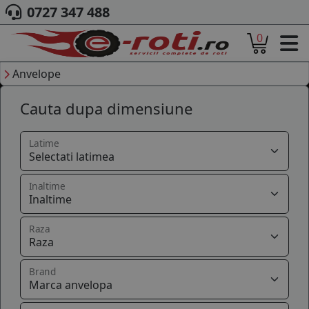
0727 347 488
0
ACASA
DESPRE NOI
Anvelope
ANVELOPE
Cauta dupa dimensiune
AUTO
CAMION
MOTO
Latime
AGROINDUSTRIALE
CAUTARE DUPA
Inaltime
DIMENSIUNI
PRODUCATORI ANVELOPE
MARCA AUTO
Raza
BLOG
B2B - COLABORARE COMPANII
Brand
CONT
CONTACT