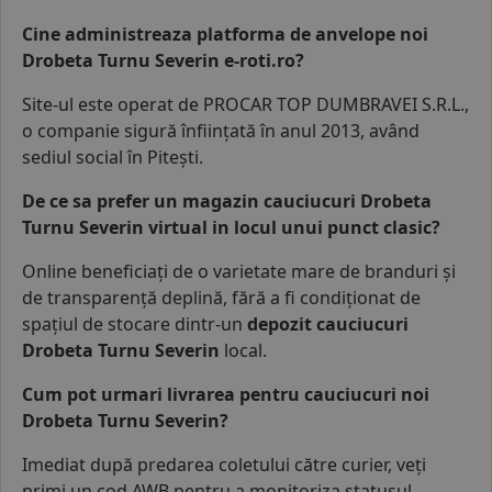
Cine administreaza platforma de anvelope noi
Drobeta Turnu Severin e-roti.ro?
Site-ul este operat de
PROCAR TOP DUMBRAVEI S.R.L.
,
o companie sigură înființată în anul 2013, având
sediul social în Pitești.
De ce sa prefer un magazin cauciucuri Drobeta
Turnu Severin virtual in locul unui punct clasic?
Online beneficiați de o varietate mare de branduri și
de transparență deplină, fără a fi condiționat de
spațiul de stocare dintr-un
depozit cauciucuri
Drobeta Turnu Severin
local.
Cum pot urmari livrarea pentru cauciucuri noi
Drobeta Turnu Severin?
Imediat după predarea coletului către curier, veți
primi un cod AWB pentru a monitoriza statusul