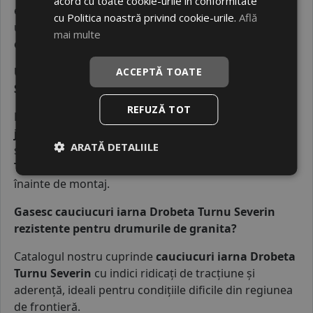
acord cu toate cookie-urile în conformitate
elimină vibrațiile deranjante din volan și previne
cu Politica noastră privind cookie-urile.
Află
uzura neuniformă a cauciucului, protejând
mai multe
elementele suspensiei.
Unde pot face o indreptare jante Drobeta Turnu
ACCEPTĂ TOATE
Severin dupa primirea coletului?
REFUZĂ TOT
După ce primiți pneurile din categoria
cauciucuri
jante Drobeta Turnu Severin
, puteți apela la un
ARATĂ DETALIILE
service local specializat în
indreptare jante Drobeta
Turnu Severin
pentru verificarea și corectarea roților
înainte de montaj.
Gasesc cauciucuri iarna Drobeta Turnu Severin
rezistente pentru drumurile de granita?
Catalogul nostru cuprinde
cauciucuri iarna
Drobeta
Turnu Severin
cu indici ridicați de tracțiune și
aderență, ideali pentru condițiile dificile din regiunea
de frontieră.