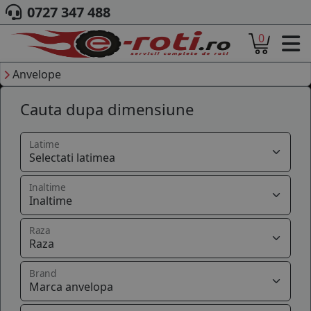
0727 347 488
0
ACASA
DESPRE NOI
Anvelope
ANVELOPE
Cauta dupa dimensiune
AUTO
CAMION
MOTO
Latime
AGROINDUSTRIALE
CAUTARE DUPA
Inaltime
DIMENSIUNI
PRODUCATORI ANVELOPE
MARCA AUTO
Raza
BLOG
B2B - COLABORARE COMPANII
Brand
CONT
CONTACT