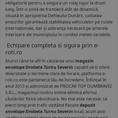
obligatorie pentru a asigura un rulaj sigur la drum
lung. Într-o zonă de frontieră atât de dinamică,
situată în apropierea Defileului Dunării, calitatea
pneurilor garantează stabilitatea vehiculelor pe rutele
internaționale, dar și aderența necesară pe arterele
interioare ale municipiului în condiții meteo variabile.
Echipare completa si sigura prin e-
roti.ro
Atunci când te afli în căutarea unui
magazin
anvelope Drobeta Turnu Severin
capabil să-ți ofere
diversitate și termene clare de livrare, platforma e-
roti.ro este partenerul tău de încredere. Înființat în
anul 2013 și administrat de PROCAR TOP DUMBRAVEI
S.R.L., magazinul nostru online elimină efortul
căutărilor fizice obositoare. Nu mai este necesar să
pierzi timp prin trafic vizitând fiecare
depozit
anvelope Drobeta Turnu Severin
local; acum poți
analiza și selecta direct de pe ecranul tău produsele