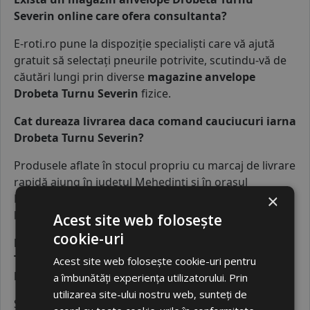
Severin online care ofera consultanta?
E-roti.ro pune la dispoziție specialiști care vă ajută
gratuit să selectați pneurile potrivite, scutindu-vă de
căutări lungi prin diverse
magazine anvelope
Drobeta Turnu Severin
fizice.
Cat dureaza livrarea daca comand cauciucuri iarna
Drobeta Turnu Severin?
Produsele aflate în stocul propriu cu marcaj de livrare
rapidă ajung în județul Mehedinți și în orașul
×
Drobeta-Turnu Severin în termen de 1-2 zile
lucrătoare de la confirmarea comenzii.
Acest site web folosește
cookie-uri
De ce este recomandata o echilibrare roti Drobeta
Turnu Severin dupa instalarea unor cauciucuri
Acest site web folosește cookie-uri pentru
Drobeta Turnu Severin noi?
a îmbunătăți experiența utilizatorului. Prin
utilizarea site-ului nostru web, sunteți de
Serviciul de
echilibrare roti Drobeta Turnu Severin