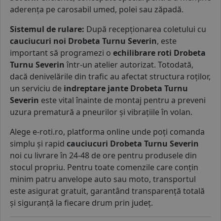
aderența pe carosabil umed, polei sau zăpadă.
Sistemul de rulare:
După recepționarea coletului cu
cauciucuri noi Drobeta Turnu Severin
, este
important să programezi o
echilibrare roti Drobeta
Turnu Severin
într-un atelier autorizat. Totodată,
dacă denivelările din trafic au afectat structura roților,
un serviciu de
indreptare jante Drobeta Turnu
Severin
este vital înainte de montaj pentru a preveni
uzura prematură a pneurilor și vibrațiile în volan.
Alege e-roti.ro, platforma online unde poți comanda
simplu și rapid
cauciucuri Drobeta Turnu Severin
noi cu livrare în 24-48 de ore pentru produsele din
stocul propriu. Pentru toate comenzile care conțin
minim patru anvelope auto sau moto, transportul
este asigurat gratuit, garantând transparență totală
și siguranță la fiecare drum prin județ.