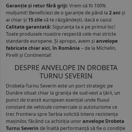
Garanție și retur fără griji:
Vrem să fii 100%
mulțumit! Beneficiezi de o garanție de până la
2 ani
și
ai chiar și
15 zile
să te răzgândești, dacă e cazul.
Calitate garantată:
Siguranța ta e pe primul loc!
Toate produsele noastre respectă cele mai stricte
standarde europene. Și apropo, avem și
anvelope
fabricate chiar aici, în România
– de la Michelin,
Pirelli și Continental!
DESPRE ANVELOPE IN DROBETA
TURNU SEVERIN
Drobeta-Turnu Severin este un port strategic pe
Dunăre situat chiar la granița de sud-vest a țării, un
punct de tranzit european esențial unde fluxul
constant de vehicule comerciale și autoturisme ce
trec frontiera spre Serbia solicită intens rezistența
mașinilor, făcând ca achiziția unor
anvelope Drobeta
Turnu Severin
de înaltă performanță să fie o condiție