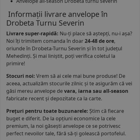
Anvelope all-season Drobeta turnu severin
Informații livrare anvelope în
Drobeta Turnu Severin
Livrare super-rapidă
:
Nu-ți place să aștepți, nu-i așa?
Noi îți trimitem comanda în doar
24-48 de ore
,
oriunde în Drobeta-Turnu Severin și în tot județul
Mehedinți. Și mai liniștit, poți verifica coletul la
primire!
Stocuri noi:
Vrem să ai cele mai bune produse! De
aceea, actualizăm stocurile zilnic și te asigurăm că vei
găsi mereu anvelope de
vara, iarna sau all-season
fabricate recent și depozitate ca la carte.
Prețuri pentru toate buzunarele:
Știm că fiecare
buget e diferit. De la opțiuni economice la cele
premium, la noi găsești anvelope ce se potrivesc
perfect nevoilor tale, fără să-ți golească portofelul.