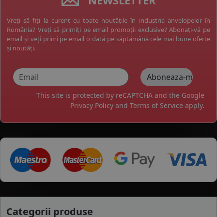
Vreți să fiți la curent cu toate noutățile în industria anvelopelor în
România? Vreți să primiți pe email promoții exclusive? Abonați-vă pe
email și veți primi pe email o dată pe săptămână cele mai bune oferte
și noutăți.
This site is protected by reCAPTCHA and the Google
Privacy Policy
and
Terms of Service
apply.
Categorii produse