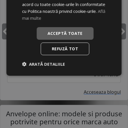
12/07 09:46
acord cu toate cookie-urile în conformitate
cu Politica noastră privind cookie-urile.
Află
mai multe
Continental PremiumContact 7 vs Bridgestone
Turanza 6 – confort sau aderenta maxima?
ACCEPTĂ TOATE
Inapoi
I
08/07 10:17
REFUZĂ TOT
Michelin Pilot Sport 5 vs Goodyear Eagle F1
Asymmetric 6 – doua anvelope premium pentru
ARATĂ DETALIILE
vara, dar cu personalitati diferite
04/07 10:13
Acceseaza blogul
Anvelope online: modele si produse
potrivite pentru orice marca auto