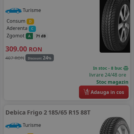
Turisme
Consum
D
Aderenta
C
Zgomot
A
71 dB
309.00
RON
24
407 RON
%
Discount
In stoc - 8 buc
livrare 24/48 ore
Stoc magazin
4
Adauga in cos
Debica
Frigo 2
185/65 R15 88T
Turisme