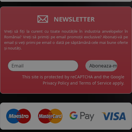
NEWSLETTER
Vreți să fiți la curent cu toate noutățile în industria anvelopelor în
România? Vreți să primiți pe email promoții exclusive? Abonați-vă pe
email și veți primi pe email o dată pe săptămână cele mai bune oferte
și noutăți.
This site is protected by reCAPTCHA and the Google
Privacy Policy
and
Terms of Service
apply.