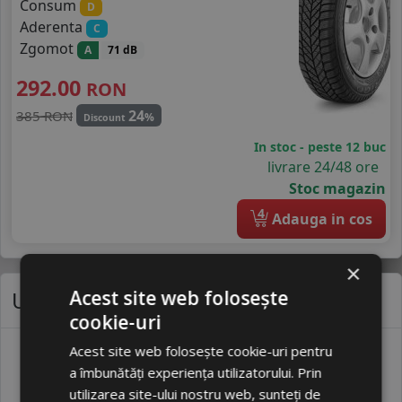
Consum
D
Aderenta
C
Zgomot
A
71 dB
292.00
RON
24
385 RON
%
Discount
In stoc - peste 12 buc
livrare 24/48 ore
Stoc magazin
4
Adauga in cos
×
Ultimele noutăți
Acest site web folosește
cookie-uri
Acest site web folosește cookie-uri pentru
Anvelope pentru mașini electrice – ce le
a îmbunătăți experiența utilizatorului. Prin
diferențiază de cele obișnuite
utilizarea site-ului nostru web, sunteți de