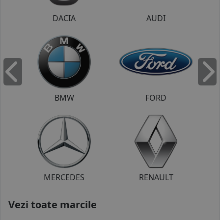
DACIA
AUDI
Inapoi
I
BMW
FORD
MERCEDES
RENAULT
Vezi toate marcile