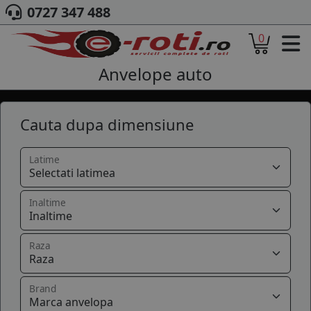
0727 347 488
0
ACASA
DESPRE NOI
Anvelope auto
ANVELOPE
AUTO
Cauta dupa dimensiune
CAMION
MOTO
AGROINDUSTRIALE
Latime
CAUTARE DUPA
DIMENSIUNI
Inaltime
PRODUCATORI ANVELOPE
MARCA AUTO
BLOG
Raza
B2B - COLABORARE COMPANII
CONT
Brand
CONTACT