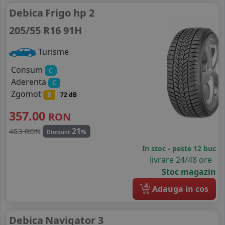
Debica
Frigo hp 2
205/55 R16 91H
Turisme
Consum
C
Aderenta
C
Zgomot
B
72 dB
357.00
RON
21
453 RON
%
Discount
In stoc - peste 12 buc
livrare 24/48 ore
Stoc magazin
4
Adauga in cos
Debica
Navigator 3