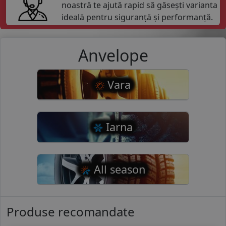
noastră te ajută rapid să găsești varianta
ideală pentru siguranță și performanță.
Anvelope
Vara
Iarna
All season
Produse recomandate