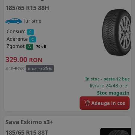
185/65 R15 88H
Turisme
Consum
C
Aderenta
C
Zgomot
A
70 dB
329.00
RON
25
440 RON
%
Discount
In stoc - peste 12 buc
livrare 24/48 ore
Stoc magazin
4
Adauga in cos
Sava
Eskimo s3+
185/65 R15 88T