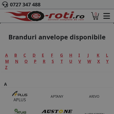
0727 347 488
0
ACASA
DESPRE NOI
ANVELOPE
Branduri anvelope disponibile
AUTO
CAMION
MOTO
A
B
C
D
E
F
G
H
I
J
K
L
AGROINDUSTRIALE
M
N
O
P
R
S
T
U
V
W
X
Y
CAUTARE DUPA
Z
DIMENSIUNI
PRODUCATORI ANVELOPE
MARCA AUTO
A
BLOG
B2B - COLABORARE COMPANII
APTANY
ARIVO
APLUS
CONT
CONTACT