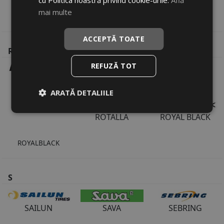
cu Politica noastră privind cookie-urile.
Află
mai multe
POWERTRAC
PRINX
PREMIORRI
ACCEPTĂ TOATE
R
REFUZĂ TOT
RADAR
RIKEN
ROADHOG
ARATĂ DETALIILE
ROADX
ROTALLA
ROYAL BLACK
ROYALBLACK
S
SAILUN
SAVA
SEBRING