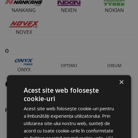
NANKANG
NEXEN
NOKIAN
NOVEX
O
OPTIMO
ORIUM
ONYX
×
Acest site web folosește
OVATION
cookie-uri
Acest site web folosește cookie-uri pentru
P
a îmbunătăți experiența utilizatorului. Prin
utilizarea site-ului nostru web, sunteți de
PLATIN
PETLAS
PIRELLI
acord cu toate cookie-urile în conformitate