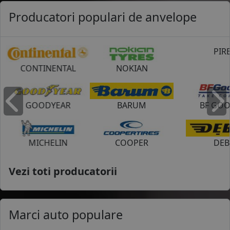
Producatori populari de anvelope
NOKIAN
PIRELLI
BARUM
BF GOODRICH
Inapoi
I
COOPER
DEBICA
Vezi toti producatorii
Marci auto populare