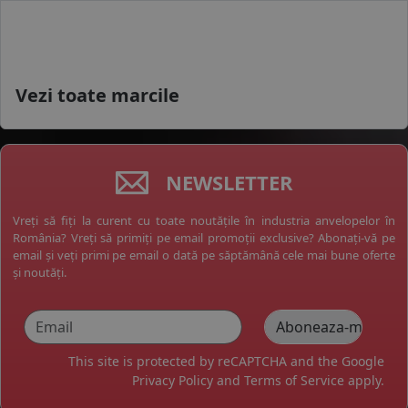
Vezi toate marcile
NEWSLETTER
Vreți să fiți la curent cu toate noutățile în industria anvelopelor în
România? Vreți să primiți pe email promoții exclusive? Abonați-vă pe
email și veți primi pe email o dată pe săptămână cele mai bune oferte
și noutăți.
This site is protected by reCAPTCHA and the Google
Privacy Policy
and
Terms of Service
apply.