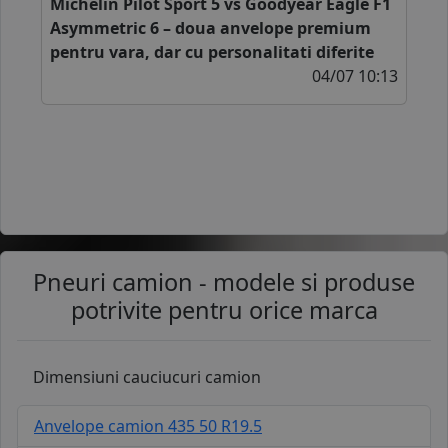
Inapoi
I
Michelin Pilot Sport 5 vs Goodyear Eagle F1
Asymmetric 6 – doua anvelope premium
pentru vara, dar cu personalitati diferite
04/07 10:13
Pneuri camion - modele si produse
potrivite pentru orice marca
Dimensiuni cauciucuri camion
Anvelope camion 435 50 R19.5