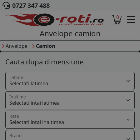
0727 347 488
0
ACASA
DESPRE NOI
Anvelope camion
ANVELOPE
Anvelope
Camion
AUTO
CAMION
Cauta dupa dimensiune
MOTO
AGROINDUSTRIALE
CAUTARE DUPA
Latime
DIMENSIUNI
PRODUCATORI ANVELOPE
Inaltime
MARCA AUTO
BLOG
Raza
B2B - COLABORARE COMPANII
CONT
Brand
CONTACT