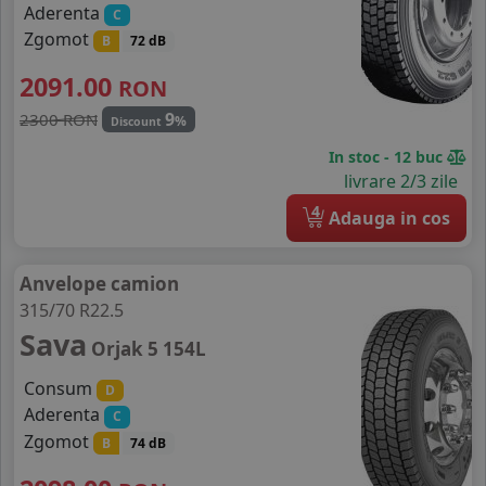
Aderenta
C
Zgomot
B
72 dB
2091.00
RON
9
2300 RON
%
Discount
In stoc - 12 buc
livrare 2/3 zile
4
Adauga in cos
Anvelope camion
315/70 R22.5
Sava
Orjak 5 154L
Consum
D
Aderenta
C
Zgomot
B
74 dB