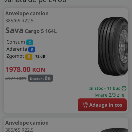
Anvelope camion
385/65 R22.5
Sava
Cargo 5 164L
Consum
C
Aderenta
B
Zgomot
B
72 dB
1978.00
RON
9
2174 RON
%
Discount
In stoc - 11 buc
livrare 2/3 zile
4
Adauga in cos
Anvelope camion
385/65 R22.5