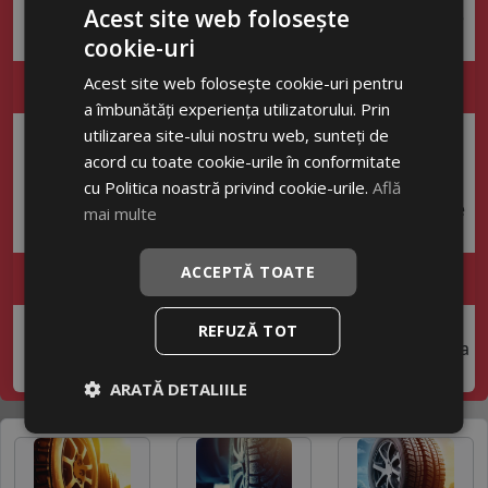
Acest site web folosește
24-48h, iar cele din stoc extern în 4-7 zile
lucrătoare.
cookie-uri
Acest site web folosește cookie-uri pentru
Garanția siguranței
a îmbunătăți experiența utilizatorului. Prin
Siguranța ta este prioritatea noastră.
utilizarea site-ului nostru web, sunteți de
Oferim anvelope verificate, de la
acord cu toate cookie-urile în conformitate
branduri de încredere, pentru
cu Politica noastră privind cookie-urile.
Află
performanță și aderență optimă în orice
mai multe
condiții.
ACCEPTĂ TOATE
Consiliere tehnica
Nu știi ce anvelope să alegi? Echipa
REFUZĂ TOT
noastră te ajută rapid să găsești varianta
ideală pentru siguranță și performanță.
ARATĂ DETALIILE