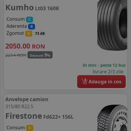
Kumho
Lt03 160K
Consum
C
Aderenta
B
Zgomot
B
73 dB
2050.00
RON
9
2254 RON
%
Discount
In stoc - peste 12 buc
livrare 2/3 zile
4
Adauga in cos
Anvelope camion
315/80 R22.5
Firestone
Fd622+ 156L
Consum
D