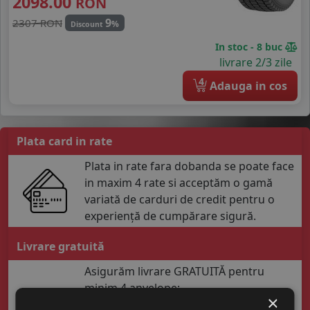
2098.00
RON
9
2307 RON
%
Discount
In stoc - 8 buc
livrare 2/3 zile
4
Adauga in cos
Plata card in rate
Plata in rate fara dobanda se poate face
in maxim 4 rate si acceptăm o gamă
variată de carduri de credit pentru o
experiență de cumpărare sigură.
Livrare gratuită
Asigurăm livrare GRATUITĂ pentru
minim 4 anvelope:
×
Produsele aflate în stoc sunt livrate în