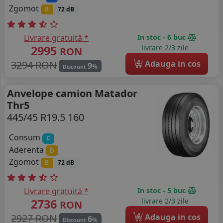
Zgomot
B
72 dB
Livrare gratuită *
In stoc - 6 buc
2995
livrare 2/3 zile
RON
4
3294 RON
Adauga in cos
9
%
Discount
Anvelope camion Matador
Thr5
445/45 R19.5 160
Consum
C
Aderenta
D
Zgomot
B
72 dB
Livrare gratuită *
In stoc - 5 buc
2736
livrare 2/3 zile
RON
4
2927 RON
Adauga in cos
6
%
Discount