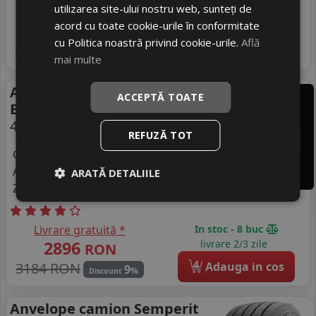
utilizarea site-ului nostru web, sunteți de
Livrare gratuită *
In stoc - 12 buc
acord cu toate cookie-urile în conformitate
1522
livrare 2/3 zile
RON
cu Politica noastră privind cookie-urile.
Află
4
1674 RON
Adauga in cos
9
%
Discount
mai multe
Anvelope camion Barum
ACCEPTĂ TOATE
Bt300r
445/45 R19.5 160J
REFUZĂ TOT
Consum
C
Aderenta
ARATĂ DETALIILE
D
Zgomot
B
72 dB
Livrare gratuită *
In stoc - 8 buc
2896
livrare 2/3 zile
RON
4
3184 RON
Adauga in cos
9
%
Discount
Anvelope camion Semperit