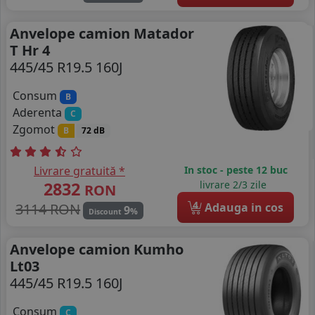
Anvelope camion Matador
T Hr 4
445/45 R19.5 160J
Consum
B
Aderenta
C
Zgomot
B
72 dB
Livrare gratuită *
In stoc - peste 12 buc
2832
livrare 2/3 zile
RON
4
3114 RON
Adauga in cos
9
%
Discount
Anvelope camion Kumho
Lt03
445/45 R19.5 160J
Consum
C