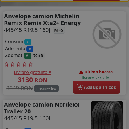
Anvelope camion Michelin
Remix Remix Xta2+ Energy
445/45 R19.5 160J
M+S
Consum
C
Aderenta
B
Zgomot
A
70 dB
Livrare gratuită *
Ultima bucata!
3130
livrare 2/3 zile
RON
4
3349 RON
Adauga in cos
6
%
Discount
Anvelope camion Nordexx
Trailer 20
445/45 R19.5 160L