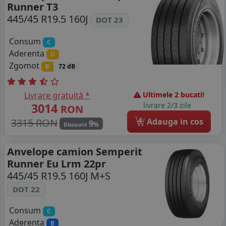
Runner T3
445/45 R19.5 160J
DOT 23
Consum
C
Aderenta
D
Zgomot
B
72 dB
Livrare gratuită *
Ultimele 2 bucati!
3014
livrare 2/3 zile
RON
4
3315 RON
Adauga in cos
9
%
Discount
Anvelope camion Semperit
Runner Eu Lrm 22pr
445/45 R19.5 160J M+S
DOT 22
Consum
C
Aderenta
B