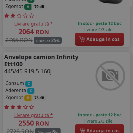
Zgomot
A
70 dB
Livrare gratuită *
In stoc - peste 12 buc
2064
livrare 2/3 zile
RON
4
2765 RON
Adauga in cos
25
%
Discount
Anvelope camion Infinity
Ett100
445/45 R19.5 160J
Consum
C
Aderenta
C
Zgomot
B
73 dB
Livrare gratuită *
In stoc - peste 12 buc
2550
livrare 2/3 zile
RON
4
2728 RON
Adauga in cos
6
%
Discount