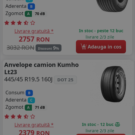
Aderenta
B
Zgomot
A
70 dB
Livrare gratuită *
In stoc - peste 12 buc
2757
livrare 2/3 zile
RON
4
3032 RON
Adauga in cos
9
%
Discount
Anvelope camion Kumho
Lt23
445/45 R19.5 160J
DOT 25
Consum
B
Aderenta
C
Zgomot
A
71 dB
Livrare gratuită *
In stoc - 12 buc
2379
livrare 2/3 zile
RON