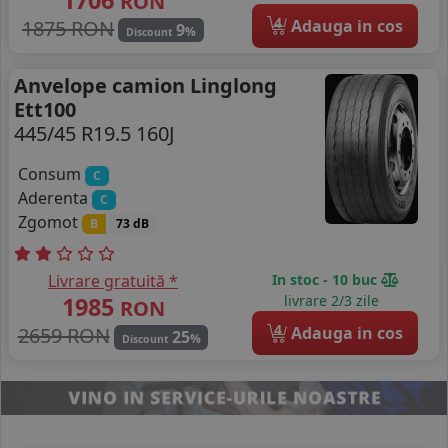
RON
4
1875 RON
Adauga in cos
9
%
Discount
Anvelope camion Linglong
Ett100
445/45 R19.5 160J
Consum
C
Aderenta
C
Zgomot
B
73 dB
Livrare gratuită *
In stoc - 10 buc
1985
livrare 2/3 zile
RON
4
2659 RON
Adauga in cos
25
%
Discount