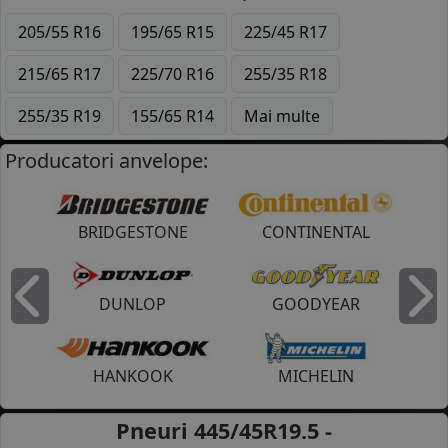
205/55 R16
195/65 R15
225/45 R17
215/65 R17
225/70 R16
255/35 R18
255/35 R19
155/65 R14
Mai multe
Producatori anvelope:
BRIDGESTONE
CONTINENTAL
DUNLOP
GOODYEAR
Inapoi
I
HANKOOK
MICHELIN
Pneuri 445/45R19.5 -