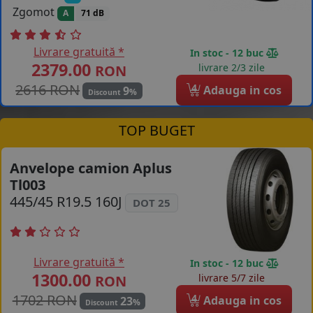
Zgomot
A
71 dB
Livrare gratuită *
In stoc - 12 buc
2379.00
livrare 2/3 zile
RON
2616 RON
4
Adauga in cos
9
%
Discount
TOP BUGET
Anvelope camion Aplus
Tl003
445/45 R19.5 160J
DOT 25
Livrare gratuită *
In stoc - 12 buc
1300.00
livrare 5/7 zile
RON
1702 RON
4
Adauga in cos
23
%
Discount