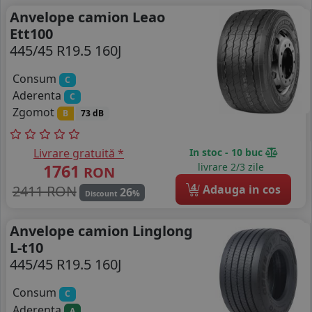
Anvelope camion Leao
Ett100
445/45 R19.5 160J
Consum
C
Aderenta
C
Zgomot
B
73 dB
Livrare gratuită *
In stoc - 10 buc
1761
livrare 2/3 zile
RON
4
2411 RON
Adauga in cos
26
%
Discount
Anvelope camion Linglong
L-t10
445/45 R19.5 160J
Consum
C
Aderenta
A