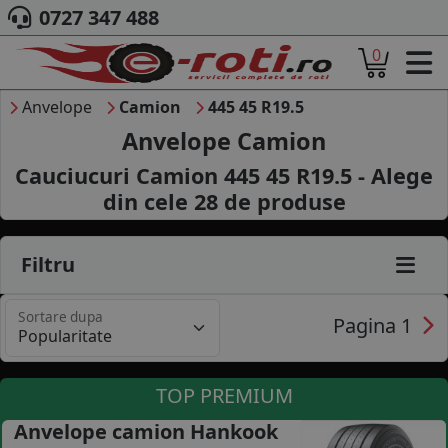
0727 347 488
0
ACASA
DESPRE NOI
Anvelope
Camion
445 45 R19.5
ANVELOPE
Anvelope Camion
AUTO
Cauciucuri Camion 445 45 R19.5 - Alege
CAMION
din cele
28
de produse
MOTO
AGROINDUSTRIALE
CAUTARE DUPA
Filtru
DIMENSIUNI
PRODUCATORI ANVELOPE
Sortare dupa
MARCA AUTO
Pagina 1
BLOG
B2B - COLABORARE COMPANII
TOP PREMIUM
CONT
Anvelope camion Hankook
CONTACT