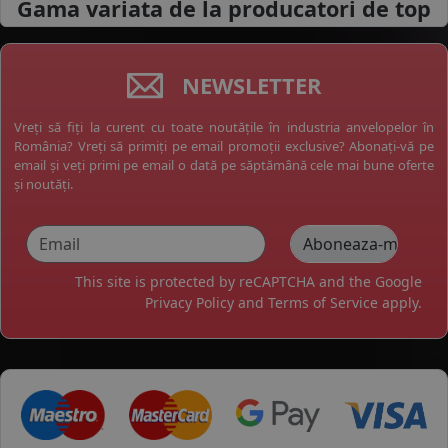
Gama variata de la
producatori de top
NEWSLETTER
Vreți să fiți la curent cu toate noutățile în industria anvelopelor în
România? Vreți să primiți pe email promoții exclusive? Abonați-vă pe
email și veți primi pe email o dată pe săptămână cele mai bune oferte
și noutăți.
This site is protected by reCAPTCHA and the Google
Privacy Policy
and
Terms of Service
apply.