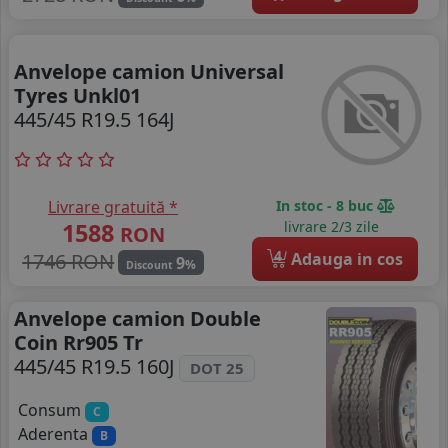
Anvelope camion Universal
Tyres Unkl01
445/45 R19.5 164J
Livrare gratuită *
In stoc - 8 buc
1588
livrare 2/3 zile
RON
4
1746 RON
Adauga in cos
9
%
Discount
Anvelope camion Double
Coin Rr905 Tr
445/45 R19.5 160J
DOT 25
Consum
C
Aderenta
B