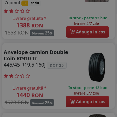
Zgomot
B
72 dB
Livrare gratuită *
In stoc - peste 12 buc
1388
livrare 5/7 zile
RON
4
1858 RON
Adauga in cos
25
%
Discount
Anvelope camion Double
Coin Rt910 Tr
445/45 R19.5 160J
DOT 25
Livrare gratuită *
In stoc - peste 12 buc
1440
livrare 5/7 zile
RON
4
1928 RON
Adauga in cos
25
%
Discount