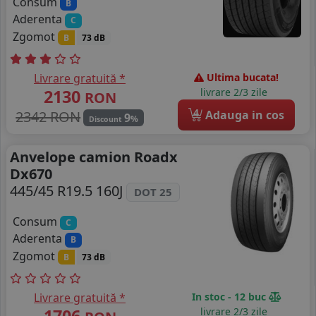
Consum
B
Aderenta
C
Zgomot
B
73 dB
Livrare gratuită *
Ultima bucata!
2130
livrare 2/3 zile
RON
4
2342 RON
Adauga in cos
9
%
Discount
Anvelope camion Roadx
Dx670
445/45 R19.5 160J
DOT 25
Consum
C
Aderenta
B
Zgomot
B
73 dB
Livrare gratuită *
In stoc - 12 buc
1706
livrare 2/3 zile