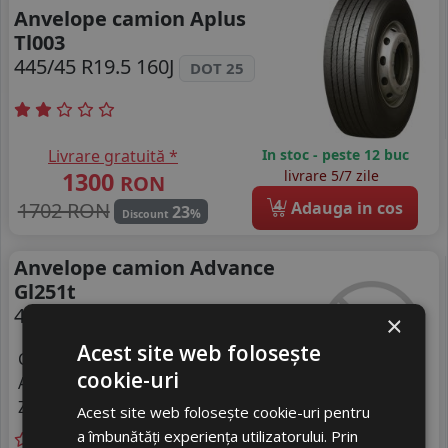
Anvelope camion Aplus
Tl003
445/45 R19.5 160J
DOT 25
Livrare gratuită *
In stoc - peste 12 buc
1300
livrare 5/7 zile
RON
4
1702 RON
Adauga in cos
23
%
Discount
Anvelope camion Advance
Gl251t
445/45 R19.5 160J
DOT 25
×
Acest site web folosește
Consum
D
cookie-uri
Aderenta
C
Zgomot
B
74 dB
Acest site web folosește cookie-uri pentru
a îmbunătăți experiența utilizatorului. Prin