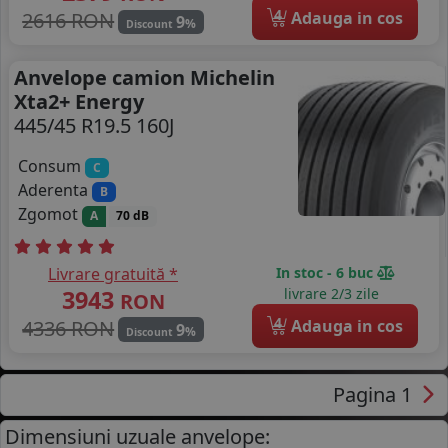
4
2616 RON
Adauga in cos
9
%
Discount
Anvelope camion Michelin
Xta2+ Energy
445/45 R19.5 160J
Consum
C
Aderenta
B
Zgomot
A
70 dB
Livrare gratuită *
In stoc - 6 buc
3943
livrare 2/3 zile
RON
4
4336 RON
Adauga in cos
9
%
Discount
Pagina 1
Dimensiuni uzuale anvelope: