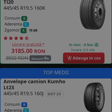
Tl20
445/45 R19.5 160K
COS (
0 PRODUSE
)
Consum
A
Aderenta
C
Zgomot
A
70 dB
Livrare gratuită *
In stoc - 8 buc
3185.00
livrare 2/3 zile
RON
3502 RON
4
Adauga in cos
9
%
Discount
TOP MEDII
Anvelope camion Kumho
Lt23
445/45 R19.5 160J
DOT 25
Consum
B
Aderenta
C