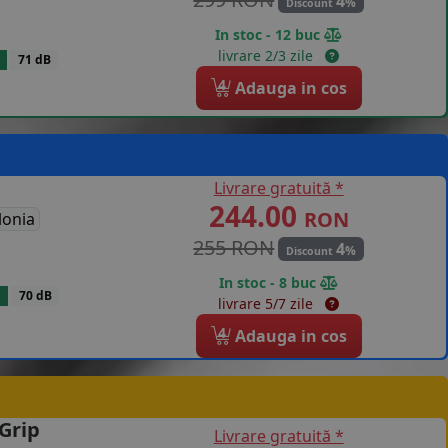
4
%
Discount
In stoc - 12 buc
livrare 2/3 zile
71 dB
4
Adauga in cos
Livrare gratuită *
244.00
RON
lonia
255 RON
4
%
Discount
In stoc - 8 buc
70 dB
livrare 5/7 zile
4
Adauga in cos
Grip
Livrare gratuită *