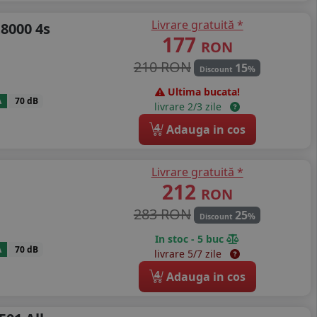
Livrare gratuită *
8000 4s
177
RON
210 RON
15
%
Discount
Ultima bucata!
A
70 dB
livrare 2/3 zile
4
Adauga in cos
Livrare gratuită *
212
RON
283 RON
25
%
Discount
In stoc - 5 buc
A
70 dB
livrare 5/7 zile
4
Adauga in cos