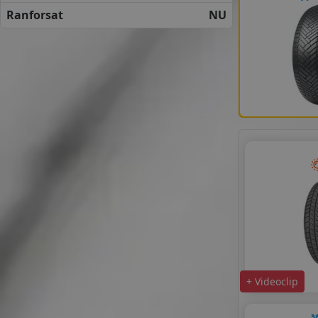
APLUS
Ranforsat
NU
DELINTE
GOODRIDE
HIFLY
KORMORAN
LAUFENN
LINGLONG
MAXXIS
MILESTONE
NOVEX
ROADX
ROYAL BLACK
SUMITOMO
SUNNY
TAURUS
TIGAR
ZEETEX
+ Videoclip