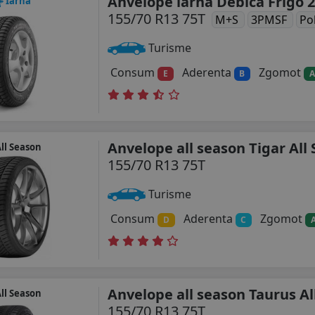
Anvelope iarna Debica Frigo 2
Iarna
155/70 R13 75T
M+S
3PMSF
Po
Turisme
Consum
Aderenta
Zgomot
E
B
A
Anvelope all season Tigar All
ll Season
155/70 R13 75T
Turisme
Consum
Aderenta
Zgomot
D
C
Anvelope all season Taurus Al
ll Season
155/70 R13 75T