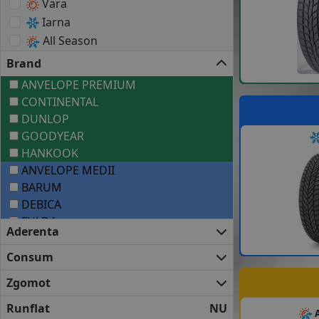
Vara
Iarna
All Season
Brand
ANVELOPE PREMIUM
CONTINENTAL
DUNLOP
GOODYEAR
HANKOOK
ANVELOPE MEDII
BARUM
DEBICA
FULDA
Aderenta
KUMHO
MATADOR
Consum
UNIROYAL
Zgomot
VREDESTEIN
ANVELOPE BUGET
Runflat
NU
A