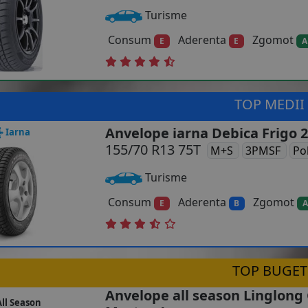
Turisme
Consum
Aderenta
Zgomot
E
E
A
TOP MEDII
Anvelope iarna Debica Frigo 2
Iarna
155/70 R13 75T
M+S
3PMSF
Po
Turisme
Consum
Aderenta
Zgomot
E
B
A
TOP BUGET
Anvelope all season Linglong 
ll Season