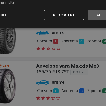
mai multe
IILE
REFUZĂ TOT
ACCE
Anvelope iarna Sumitomo Wt
Iarna
155/70 R13 75T
Turisme
Consum
Aderenta
Zgomot
E
C
A
Anvelope vara Maxxis Me3
Vara
155/70 R13 75T
DOT 25
Turisme
Consum
Aderenta
Zgomot
C
B