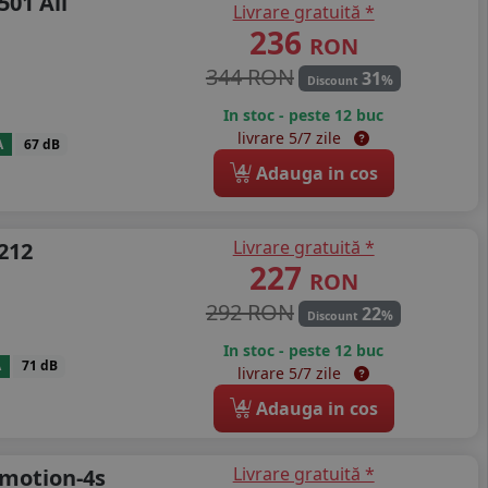
501 All
Livrare gratuită *
236
RON
344 RON
31
%
Discount
In stoc - peste 12 buc
livrare 5/7 zile
A
67 dB
4
Adauga in cos
Livrare gratuită *
 212
227
RON
292 RON
22
%
Discount
In stoc - peste 12 buc
A
71 dB
livrare 5/7 zile
4
Adauga in cos
Livrare gratuită *
xmotion-4s