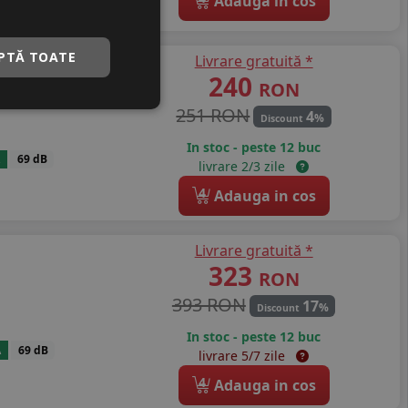
Adauga in cos
PTĂ TOATE
Livrare gratuită *
200
240
RON
251 RON
4
%
Discount
In stoc - peste 12 buc
69 dB
livrare 2/3 zile
4
Adauga in cos
Livrare gratuită *
323
RON
393 RON
17
%
Discount
In stoc - peste 12 buc
A
69 dB
livrare 5/7 zile
4
Adauga in cos