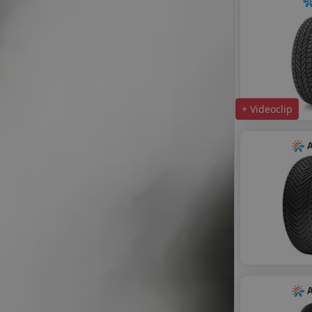
+ Videoclip
A
A