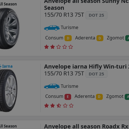
Anvelope all season Sunny Nc
ll Season
Season
155/70 R13 75T
DOT 25
Turisme
Consum
Aderenta
Zgomot
D
D
Anvelope iarna Hifly Win-turi
Iarna
155/70 R13 75T
DOT 25
Turisme
Consum
Aderenta
Zgomot
E
D
Anvelope all season Roadx R
ll Season