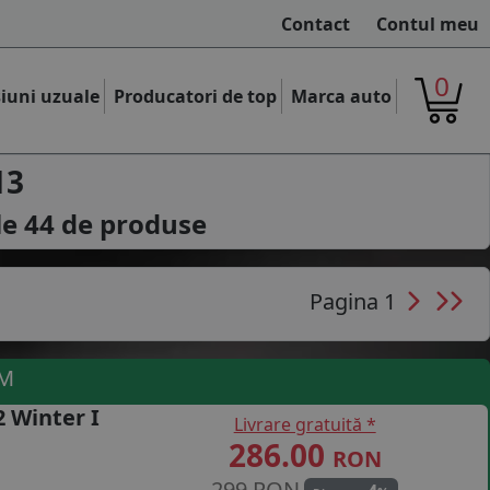
Contact
Contul meu
0
iuni uzuale
Producatori de top
Marca auto
13
le
44
de produse
Pagina 1
UM
 Winter I
Livrare gratuită *
286.00
RON
299 RON