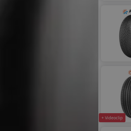
A
+ Videoclip