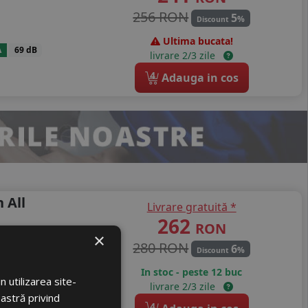
256 RON
5
%
Discount
Ultima bucata!
A
69 dB
livrare 2/3 zile
4
Adauga in cos
 All
Livrare gratuită *
262
RON
×
280 RON
6
%
Discount
In stoc - peste 12 buc
 utilizarea site-
livrare 2/3 zile
A
69 dB
oastră privind
4