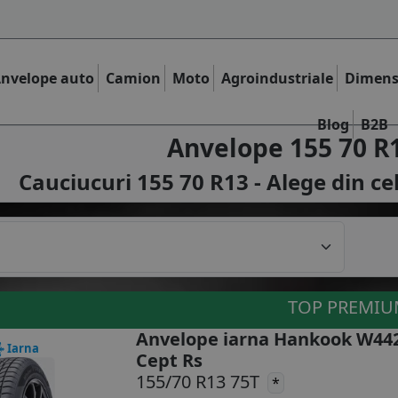
nvelope auto
Camion
Moto
Agroindustriale
Dimens
Blog
B2B
Anvelope 155 70 R
Cauciucuri 155 70 R13 - Alege din ce
TOP PREMI
Anvelope iarna Hankook W442
Iarna
Cept Rs
155/70 R13 75T
*