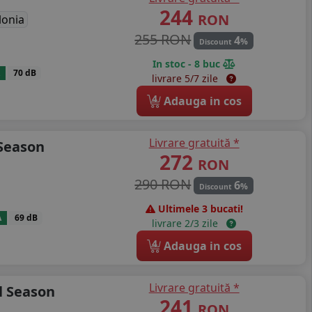
244
RON
lonia
255 RON
4
%
Discount
In stoc - 8 buc
70 dB
livrare 5/7 zile
4
Adauga in cos
Livrare gratuită *
 Season
272
RON
290 RON
6
%
Discount
Ultimele 3 bucati!
A
69 dB
livrare 2/3 zile
4
Adauga in cos
Livrare gratuită *
l Season
241
RON