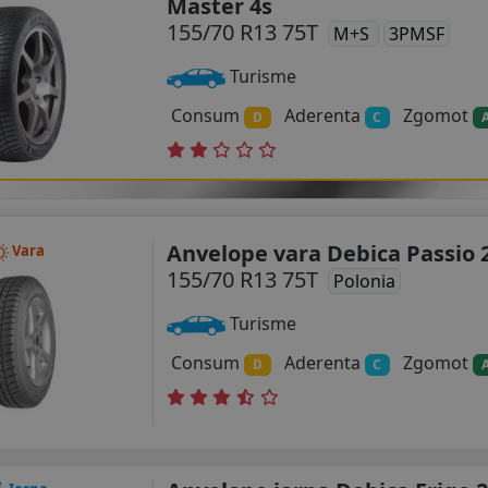
Master 4s
155/70 R13 75T
M+S
3PMSF
Turisme
Consum
Aderenta
Zgomot
D
C
Anvelope vara Debica Passio 
Vara
155/70 R13 75T
Polonia
Turisme
Consum
Aderenta
Zgomot
D
C