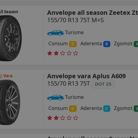
Anvelope all season Zeetex Zt
ll Season
155/70 R13 75T M+S
Turisme
Consum
Aderenta
Zgomot
D
B
Anvelope vara Aplus A609
Vara
155/70 R13 75T
DOT 25
Turisme
Consum
Aderenta
Zgomot
D
C