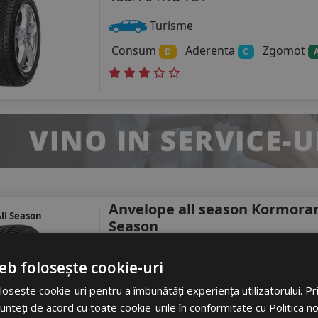
Turisme
Consum
Aderenta
Zgomot
D
C
Anvelope all season Kormoran
ll Season
Season
155/70 R13 75T
eb folosește cookie-uri
Turisme
osește cookie-uri pentru a îmbunătăți experiența utilizatorului. Prin
Consum
Aderenta
Zgomot
D
C
unteți de acord cu toate cookie-urile în conformitate cu Politica n