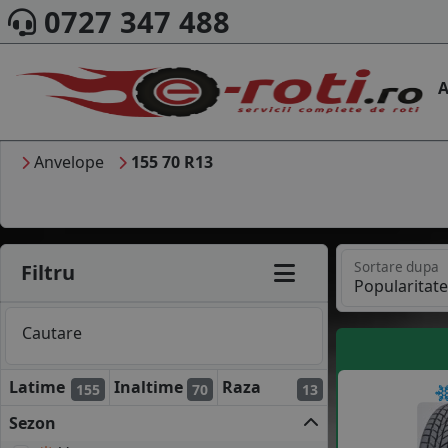
0727 347 488
A
Anvelope
155 70 R13
Sortare dupa
Filtru
Cautare
Latime
Inaltime
Raza
155
70
13
Sezon