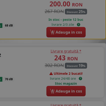
200.00
RON
267 RON
25
%
Discount
In stoc - peste 12 buc
livrare 2/3 zile
A
68 dB
4
Adauga in cos
Livrare gratuită *
2
243
RON
302 RON
19
%
Discount
Ultimele 2 bucati!
livrare 24/48 ore
A
70 dB
Stoc magazin
4
Adauga in cos
Livrare gratuită *