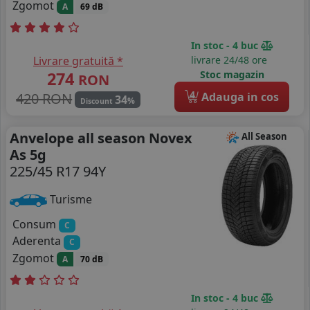
Zgomot
A
69 dB
In stoc - 4 buc
Livrare gratuită *
livrare 24/48 ore
274
Stoc magazin
RON
4
420 RON
Adauga in cos
34
%
Discount
Anvelope all season Novex
All Season
As 5g
225/45 R17 94Y
Turisme
Consum
C
Aderenta
C
Zgomot
A
70 dB
In stoc - 4 buc