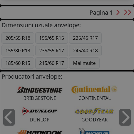
Pagina 1
Dimensiuni uzuale anvelope:
205/55 R16
195/65 R15
225/45 R17
155/80 R13
235/55 R17
245/40 R18
185/60 R15
215/60 R17
Mai multe
Producatori anvelope:
BRIDGESTONE
CONTINENTAL
DUNLOP
GOODYEAR
Inapoi
I