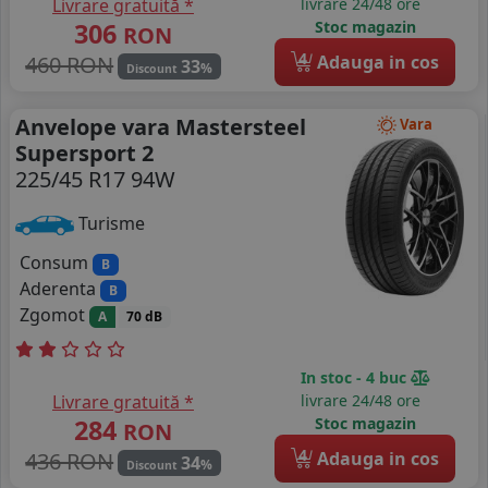
Livrare gratuită *
livrare 24/48 ore
306
Stoc magazin
RON
4
460 RON
Adauga in cos
33
%
Discount
Anvelope vara Mastersteel
Vara
Supersport 2
225/45 R17 94W
Turisme
Consum
B
Aderenta
B
Zgomot
A
70 dB
In stoc - 4 buc
Livrare gratuită *
livrare 24/48 ore
284
Stoc magazin
RON
4
436 RON
Adauga in cos
34
%
Discount