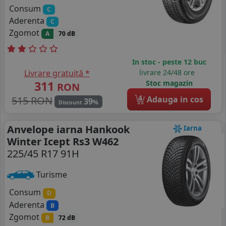
Consum
C
Aderenta
C
Zgomot
A
70 dB
In stoc - peste 12 buc
Livrare gratuită *
livrare 24/48 ore
311
Stoc magazin
RON
4
515 RON
Adauga in cos
39
%
Discount
Anvelope iarna Hankook
Iarna
Winter Icept Rs3 W462
225/45 R17 91H
Turisme
Consum
D
Aderenta
B
Zgomot
B
72 dB