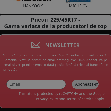
HANKOOK
MICHELIN
Pneuri 225/45R17 -
Gama variata de la
producatori de top
NEWSLETTER
Vreți să fiți la curent cu toate noutățile în industria anvelopelor în
România? Vreți să primiți pe email promoții exclusive? Abonați-vă pe
email și veți primi pe email o dată pe săptămână cele mai bune oferte
și noutăți.
This site is protected by reCAPTCHA and the Google
Privacy Policy
and
Terms of Service
apply.