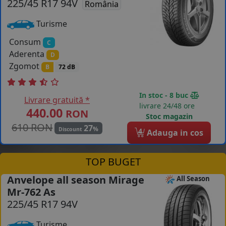
225/45 R17 94V
România
Turisme
Consum
C
Aderenta
D
Zgomot
B
72 dB
In stoc - 8 buc
Livrare gratuită *
livrare 24/48 ore
440.00
RON
Stoc magazin
610 RON
27
%
Discount
4
Adauga in cos
TOP BUGET
Anvelope all season Mirage
All Season
Mr-762 As
225/45 R17 94V
Turisme