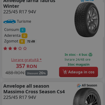
Anvelope iarna Taurus
Winter
225/45 R17 94V
Turisme
Consum
C
Aderenta
D
Zgomot
B
72 dB
In stoc - 4 buc
Livrare gratuită *
livrare 24/48 ore
357
Stoc magazin
RON
4
488 RON
Adauga in cos
26
%
Discount
Anvelope all season
All Season
Massimo Cross Season Cs4
225/45 R17 94V