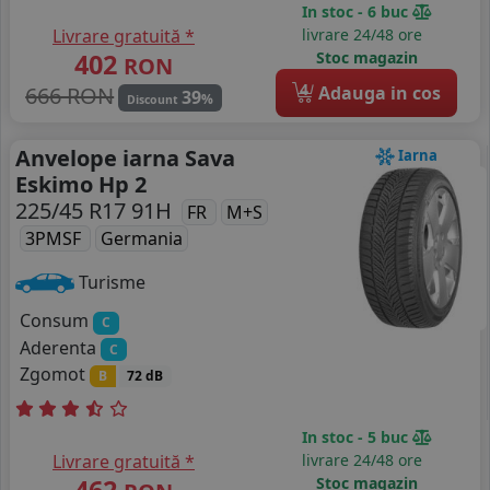
In stoc - 6 buc
Livrare gratuită *
livrare 24/48 ore
402
Stoc magazin
RON
4
666 RON
Adauga in cos
39
%
Discount
Anvelope iarna Sava
Iarna
Eskimo Hp 2
225/45 R17 91H
FR
M+S
3PMSF
Germania
Turisme
Consum
C
Aderenta
C
Zgomot
B
72 dB
In stoc - 5 buc
Livrare gratuită *
livrare 24/48 ore
462
Stoc magazin