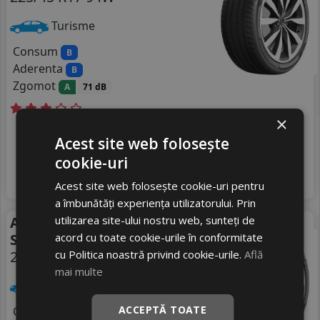
Turisme
Consum
B
Aderenta
B
Zgomot
A
71 dB
×
In stoc - 8 buc
Acest site web folosește
Livrare gratuită *
livrare 24/48 ore
329
Stoc magazin
cookie-uri
RON
4
466 RON
Adauga in cos
29
%
Acest site web folosește cookie-uri pentru
Discount
a îmbunătăți experiența utilizatorului. Prin
utilizarea site-ului nostru web, sunteți de
Anvelope vara Sebring
Vara
acord cu toate cookie-urile în conformitate
Summer 3
cu Politica noastră privind cookie-urile.
Află
225/45 R17 94V
mai multe
Turisme
ACCEPTĂ TOATE
Consum
B