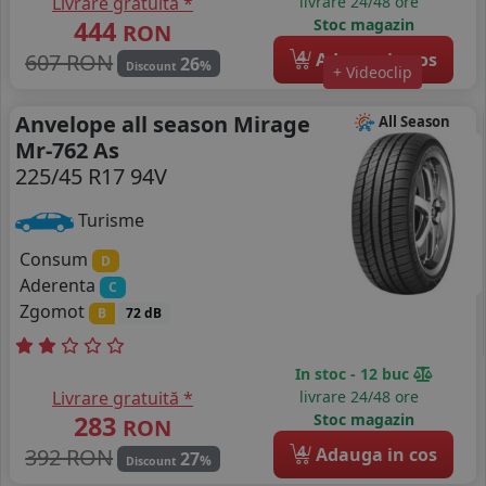
Livrare gratuită *
livrare 24/48 ore
444
Stoc magazin
RON
4
607 RON
Adauga in cos
26
%
Discount
+ Videoclip
Anvelope all season Mirage
All Season
Mr-762 As
225/45 R17 94V
Turisme
Consum
D
Aderenta
C
Zgomot
B
72 dB
In stoc - 12 buc
Livrare gratuită *
livrare 24/48 ore
283
Stoc magazin
RON
4
392 RON
Adauga in cos
27
%
Discount