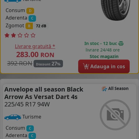
Consum
D
Aderenta
C
Zgomot
B
72 dB
In stoc - 12 buc
Livrare gratuită *
livrare 24/48 ore
283.00
RON
Stoc magazin
392 RON
27
%
Discount
4
Adauga in cos
Anvelope all season Black
All Season
Arrow As Versat Dart 4s
225/45 R17 94W
Turisme
Consum
C
Aderenta
C