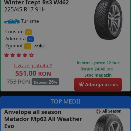
Winter Icept Rs3 W462
225/45 R17 91H
COS (
0 PRODUSE
)
Turisme
Consum
D
Aderenta
B
Zgomot
B
72 dB
In stoc - peste 12 buc
Livrare gratuită *
livrare 24/48 ore
551.00
RON
Stoc magazin
753 RON
26
%
Discount
4
Adauga in cos
TOP MEDII
Anvelope all season
All Season
Matador Mp62 All Weather
Evo