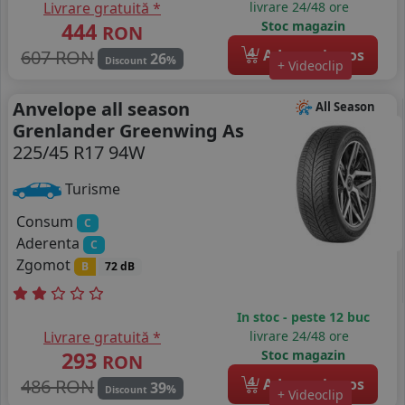
Livrare gratuită *
livrare 24/48 ore
444
Stoc magazin
RON
4
607 RON
Adauga in cos
26
%
Discount
+ Videoclip
Anvelope all season
All Season
Grenlander Greenwing As
225/45 R17 94W
Turisme
Consum
C
Aderenta
C
Zgomot
B
72 dB
In stoc - peste 12 buc
Livrare gratuită *
livrare 24/48 ore
293
Stoc magazin
RON
4
486 RON
Adauga in cos
39
%
Discount
+ Videoclip