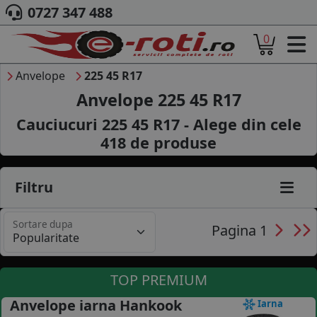
0727 347 488
0
ACASA
DESPRE NOI
Anvelope
225 45 R17
ANVELOPE
Anvelope 225 45 R17
AUTO
Cauciucuri 225 45 R17 - Alege din cele
CAMION
418
de produse
MOTO
AGROINDUSTRIALE
CAUTARE DUPA
Filtru
DIMENSIUNI
PRODUCATORI ANVELOPE
Sortare dupa
MARCA AUTO
Pagina 1
BLOG
B2B - COLABORARE COMPANII
TOP PREMIUM
CONT
Anvelope iarna Hankook
Iarna
CONTACT