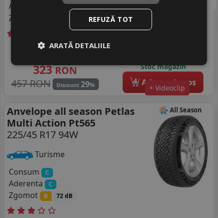
Aderenta
B
Zgomot
REFUZĂ TOT
A
71 dB
ARATĂ DETALIILE
In stoc - 6 buc
Livrare gratuită *
livrare 24/48 ore
323
Stoc magazin
RON
4
457 RON
Adauga in cos
29
%
Discount
+ Videoclip
Anvelope all season Petlas
All Season
Multi Action Pt565
225/45 R17 94W
Turisme
Consum
C
Aderenta
C
Zgomot
B
72 dB