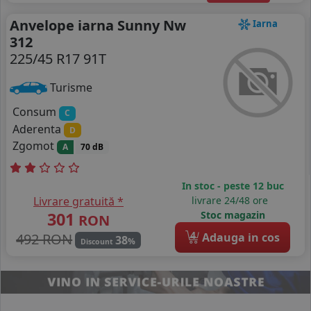
Anvelope iarna Sunny Nw
Iarna
312
225/45 R17 91T
Turisme
Consum
C
Aderenta
D
Zgomot
A
70 dB
In stoc - peste 12 buc
Livrare gratuită *
livrare 24/48 ore
301
Stoc magazin
RON
4
492 RON
Adauga in cos
38
%
Discount