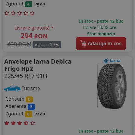
Zgomot
A
70 dB
In stoc - peste 12 buc
Livrare gratuită *
livrare 24/48 ore
294
Stoc magazin
RON
4
408 RON
Adauga in cos
27
%
Discount
Anvelope iarna Debica
Iarna
Frigo Hp2
225/45 R17 91H
Turisme
Consum
D
Aderenta
B
Zgomot
B
72 dB
In stoc - peste 12 buc