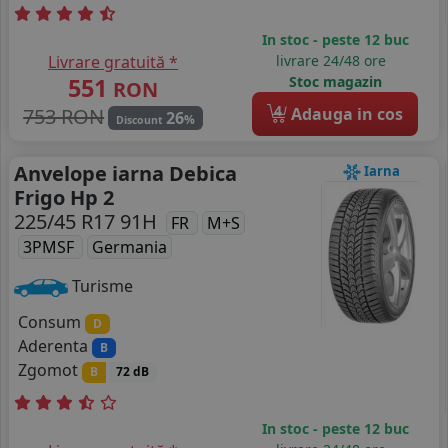
In stoc - peste 12 buc
Livrare gratuită *
livrare 24/48 ore
551
Stoc magazin
RON
4
753 RON
Adauga in cos
26
%
Discount
Anvelope iarna Debica
Iarna
Frigo Hp 2
225/45 R17 91H
FR
M+S
3PMSF
Germania
Turisme
Consum
D
Aderenta
B
Zgomot
B
72 dB
In stoc - peste 12 buc