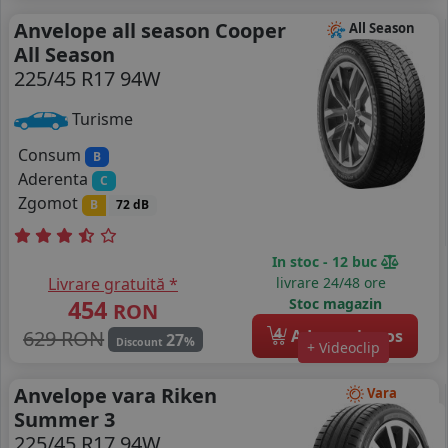
Anvelope all season Cooper
All Season
All Season
225/45 R17 94W
Turisme
Consum
B
Aderenta
C
Zgomot
B
72 dB
In stoc - 12 buc
Livrare gratuită *
livrare 24/48 ore
454
Stoc magazin
RON
4
629 RON
Adauga in cos
27
%
Discount
+ Videoclip
Anvelope vara Riken
Vara
Summer 3
225/45 R17 94W