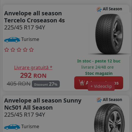
All Season
Anvelope all season
Tercelo Croseason 4s
225/45 R17 94Y
Turisme
In stoc - peste 12 buc
Livrare gratuită *
livrare 24/48 ore
292
Stoc magazin
RON
4
405 RON
Adauga in cos
27
%
Discount
+ Videoclip
Anvelope all season Sunny
All Season
Nc501 All Season
225/45 R17 94Y
Turisme