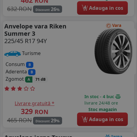
RON
4
632 RON
Adauga in cos
26
%
Discount
Anvelope vara Riken
Vara
Summer 3
225/45 R17 94Y
Turisme
Consum
B
Aderenta
B
Zgomot
A
71 dB
In stoc - 4 buc
Livrare gratuită *
livrare 24/48 ore
329
Stoc magazin
RON
4
465 RON
Adauga in cos
29
%
Discount
Iarna