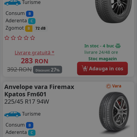
Turisme
Consum
B
Aderenta
C
Zgomot
B
72 dB
In stoc - 4 buc
Livrare gratuită *
livrare 24/48 ore
283
Stoc magazin
RON
4
392 RON
Adauga in cos
27
%
Discount
Anvelope vara Firemax
Vara
Kpatos Fm601
225/45 R17 94W
Turisme
Consum
B
Aderenta
C