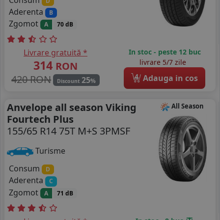
D
Aderenta
B
Zgomot
A
70 dB
Livrare gratuită *
In stoc - peste 12 buc
314
livrare 5/7 zile
RON
4
420 RON
Adauga in cos
25
%
Discount
Anvelope all season Viking
All Season
Fourtech Plus
155/65 R14 75T M+S 3PMSF
Turisme
Consum
D
Aderenta
C
Zgomot
A
71 dB