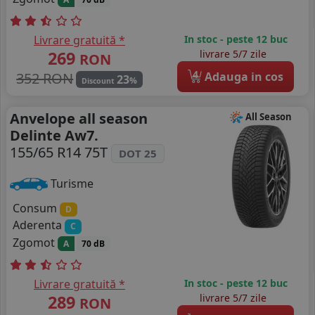
Livrare gratuită *
In stoc - peste 12 buc
269
livrare 5/7 zile
RON
4
352 RON
Adauga in cos
23
%
Discount
Anvelope all season
All Season
Delinte Aw7.
155/65 R14 75T
DOT 25
Turisme
Consum
D
Aderenta
C
Zgomot
A
70 dB
Livrare gratuită *
In stoc - peste 12 buc
289
livrare 5/7 zile
RON