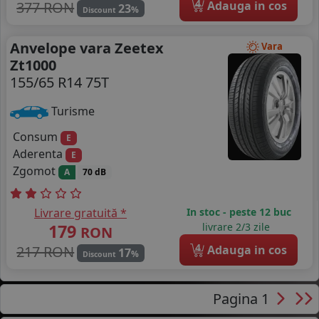
4
377 RON
Adauga in cos
23
%
Discount
Anvelope vara Zeetex
Vara
Zt1000
155/65 R14 75T
Turisme
Consum
E
Aderenta
E
Zgomot
A
70 dB
Livrare gratuită *
In stoc - peste 12 buc
179
livrare 2/3 zile
RON
4
217 RON
Adauga in cos
17
%
Discount
Pagina 1