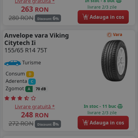
Livrare gratuită *
In stoc - 8 buc
263
livrare 2/3 zile
RON
4
280 RON
Adauga in cos
6
%
Discount
Anvelope vara Viking
Vara
Citytech Ii
155/65 R14 75T
Turisme
Consum
D
Aderenta
C
Zgomot
A
70 dB
Livrare gratuită *
In stoc - 11 buc
248
livrare 2/3 zile
RON
4
272 RON
Adauga in cos
8
%
Discount