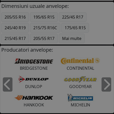
Dimensiuni uzuale anvelope:
205/55 R16
195/65 R15
225/45 R17
245/40 R19
215/75 R16C
175/65 R15
215/45 R17
205/55 R17
Mai multe
Producatori anvelope:
BRIDGESTONE
CONTINENTAL
DUNLOP
GOODYEAR
Inapoi
I
HANKOOK
MICHELIN