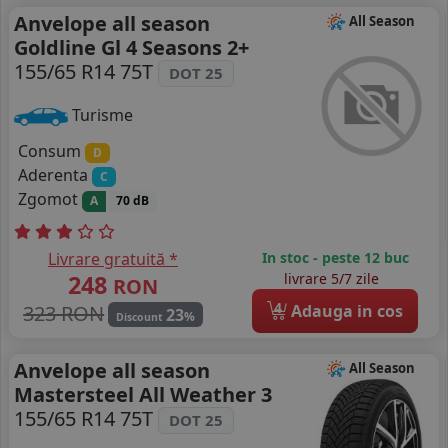
Anvelope all season
All Season
Goldline Gl 4 Seasons 2+
155/65 R14 75T
DOT 25
Turisme
Consum
D
Aderenta
C
Zgomot
A
70 dB
Livrare gratuită *
In stoc - peste 12 buc
248
livrare 5/7 zile
RON
4
323 RON
Adauga in cos
23
%
Discount
Anvelope all season
All Season
Mastersteel All Weather 3
155/65 R14 75T
DOT 25