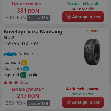
Livrare gratuită *
In stoc - 10 buc
331
livrare 5/7 zile
RON
4
393 RON
Adauga in cos
15
%
Discount
Anvelope vara Nankang
Vara
Ns-2
155/65 R14 75V
Turisme
Consum
D
Aderenta
C
Zgomot
A
70 dB
Livrare gratuită *
Ultimele 3 bucati!
217
livrare 2/3 zile
RON
4
263 RON
Adauga in cos
17
%
Discount