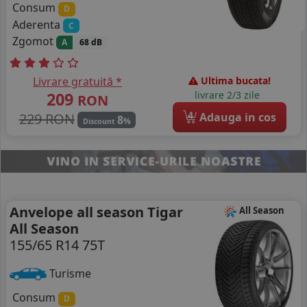
Consum
D
Aderenta
C
Zgomot
A
68 dB
Livrare gratuită *
Ultima bucata!
209
livrare 2/3 zile
RON
4
229 RON
Adauga in cos
8
%
Discount
Anvelope all season Tigar
All Season
All Season
155/65 R14 75T
Turisme
Consum
D