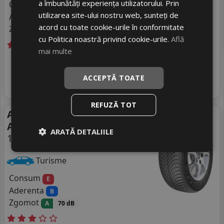
a îmbunătăți experiența utilizatorului. Prin
Consum
C
utilizarea site-ului nostru web, sunteți de
Aderenta
B
acord cu toate cookie-urile în conformitate
Zgomot
A
69 dB
cu Politica noastră privind cookie-urile.
Află
mai multe
Livrare gratuită *
In stoc - peste 12 buc
323
livrare 5/7 zile
RON
ACCEPTĂ TOATE
4
393 RON
Adauga in cos
17
%
Discount
REFUZĂ TOT
Anvelope all season Maxxis
All Season
Ap3
ARATĂ DETALIILE
155/65 R14 79T
DOT 25
Turisme
Consum
E
Aderenta
B
Zgomot
A
70 dB