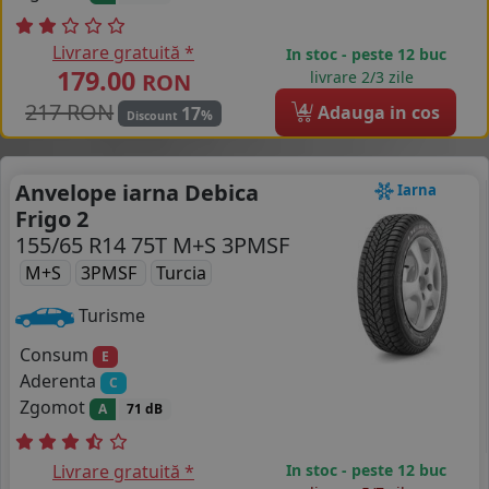
Livrare gratuită *
In stoc - peste 12 buc
179.00
livrare 2/3 zile
RON
217 RON
4
Adauga in cos
17
%
Discount
Anvelope iarna Debica
Iarna
Frigo 2
155/65 R14 75T M+S 3PMSF
M+S
3PMSF
Turcia
Turisme
Consum
E
Aderenta
C
Zgomot
A
71 dB
Livrare gratuită *
In stoc - peste 12 buc