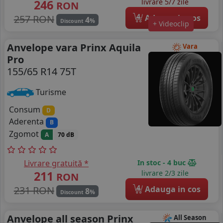
246
livrare 5/7 zile
RON
4
257 RON
Adauga in cos
4
%
Discount
+ Videoclip
Anvelope vara Prinx Aquila
Vara
Pro
155/65 R14 75T
Turisme
Consum
D
Aderenta
B
Zgomot
A
70 dB
Livrare gratuită *
In stoc - 4 buc
211
livrare 2/3 zile
RON
4
231 RON
Adauga in cos
8
%
Discount
Anvelope all season Prinx
All Season