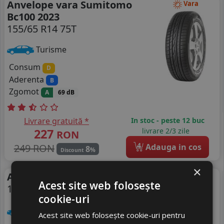
Anvelope vara Sumitomo
Vara
Bc100 2023
155/65 R14 75T
Turisme
Consum
D
Aderenta
B
Zgomot
A
69 dB
Livrare gratuită *
In stoc - peste 12 buc
227
livrare 2/3 zile
RON
4
249 RON
Adauga in cos
8
%
Discount
×
Anvelope vara Maxxis Me3
Vara
Acest site web folosește
155/65 R14 75T
DOT 25
cookie-uri
Turisme
Acest site web folosește cookie-uri pentru