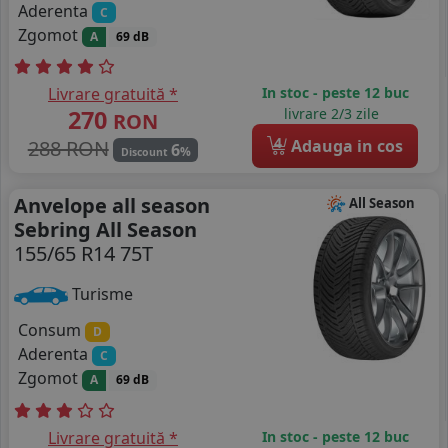
Aderenta
C
Zgomot
A
69 dB
Livrare gratuită *
In stoc - peste 12 buc
270
livrare 2/3 zile
RON
4
288 RON
Adauga in cos
6
%
Discount
Anvelope all season
All Season
Sebring All Season
155/65 R14 75T
Turisme
Consum
D
Aderenta
C
Zgomot
A
69 dB
Livrare gratuită *
In stoc - peste 12 buc