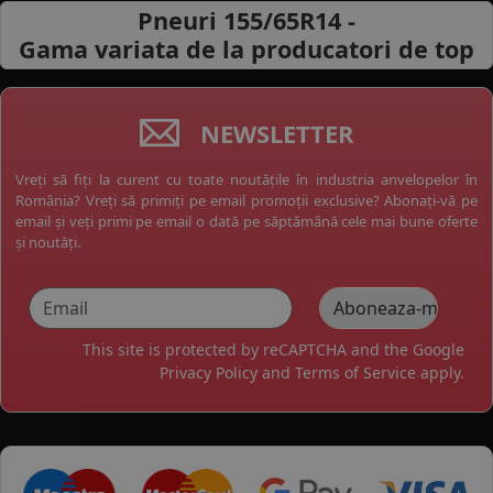
Pneuri 155/65R14 -
Gama variata de la
producatori de top
NEWSLETTER
Vreți să fiți la curent cu toate noutățile în industria anvelopelor în
România? Vreți să primiți pe email promoții exclusive? Abonați-vă pe
email și veți primi pe email o dată pe săptămână cele mai bune oferte
și noutăți.
This site is protected by reCAPTCHA and the Google
Privacy Policy
and
Terms of Service
apply.