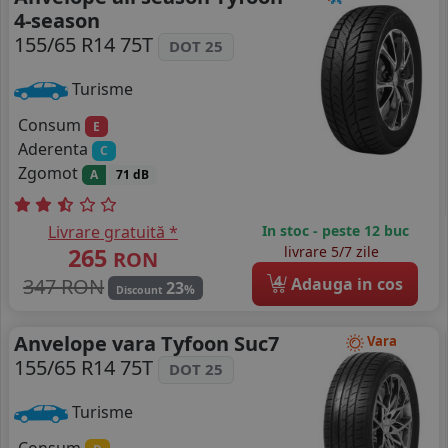
4-season
155/65 R14 75T
DOT 25
Turisme
Consum
E
Aderenta
C
Zgomot
A
71 dB
Livrare gratuită *
In stoc - peste 12 buc
265
livrare 5/7 zile
RON
4
347 RON
Adauga in cos
23
%
Discount
Anvelope vara Tyfoon Suc7
Vara
155/65 R14 75T
DOT 25
Turisme
Consum