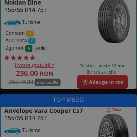
Nokian Iline
155/65 R14 75T
COS (
0 PRODUSE
)
Turisme
Consum
D
Aderenta
C
Zgomot
A
68 dB
Livrare gratuită *
In stoc - peste 12 buc
236.00
livrare 2/3 zile
RON
259 RON
4
Adauga in cos
8
%
Discount
TOP MEDII
Anvelope vara Cooper Cs7
Vara
155/65 R14 75T
Turisme