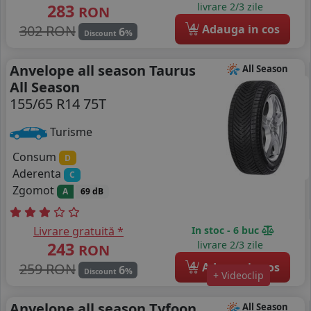
283
livrare 2/3 zile
RON
4
302 RON
Adauga in cos
6
%
Discount
Anvelope all season Taurus
All Season
All Season
155/65 R14 75T
Turisme
Consum
D
Aderenta
C
Zgomot
A
69 dB
Livrare gratuită *
In stoc - 6 buc
243
livrare 2/3 zile
RON
4
259 RON
Adauga in cos
6
%
Discount
+ Videoclip
Anvelope all season Tyfoon
All Season