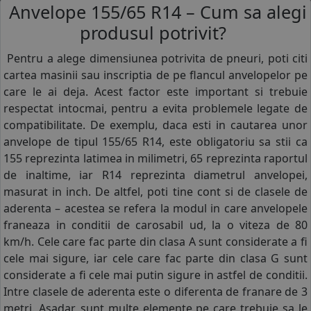
Anvelope 155/65 R14 – Cum sa alegi
produsul potrivit?
Pentru a alege dimensiunea potrivita de pneuri, poti citi
cartea masinii sau inscriptia de pe flancul anvelopelor pe
care le ai deja. Acest factor este important si trebuie
respectat intocmai, pentru a evita problemele legate de
compatibilitate. De exemplu, daca esti in cautarea unor
anvelope de tipul 155/65 R14, este obligatoriu sa stii ca
155 reprezinta latimea in milimetri, 65 reprezinta raportul
de inaltime, iar R14 reprezinta diametrul anvelopei,
masurat in inch. De altfel, poti tine cont si de clasele de
aderenta – acestea se refera la modul in care anvelopele
franeaza in conditii de carosabil ud, la o viteza de 80
km/h. Cele care fac parte din clasa A sunt considerate a fi
cele mai sigure, iar cele care fac parte din clasa G sunt
considerate a fi cele mai putin sigure in astfel de conditii.
Intre clasele de aderenta este o diferenta de franare de 3
metri. Asadar, sunt multe elemente pe care trebuie sa le