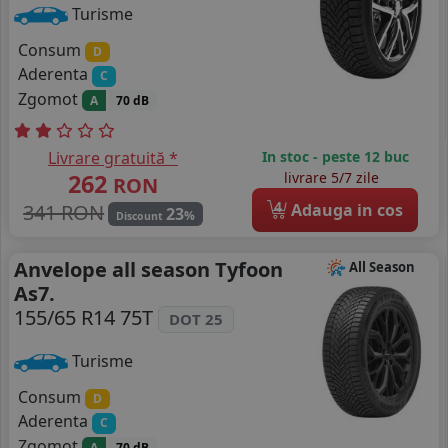
Turisme
Consum
D
Aderenta
C
Zgomot
A
70 dB
Livrare gratuită *
In stoc - peste 12 buc
262
livrare 5/7 zile
RON
4
341 RON
Adauga in cos
23
%
Discount
Anvelope all season Tyfoon
All Season
As7.
155/65 R14 75T
DOT 25
Turisme
Consum
D
Aderenta
C
Zgomot
A
70 dB