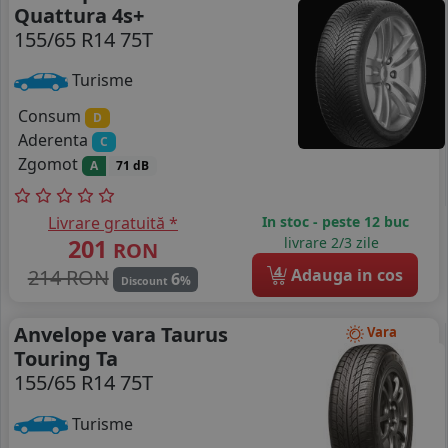
Quattura 4s+
155/65 R14 75T
Turisme
Consum
D
Aderenta
C
Zgomot
A
71 dB
Livrare gratuită *
In stoc - peste 12 buc
201
livrare 2/3 zile
RON
4
214 RON
Adauga in cos
6
%
Discount
Anvelope vara Taurus
Vara
Touring Ta
155/65 R14 75T
Turisme