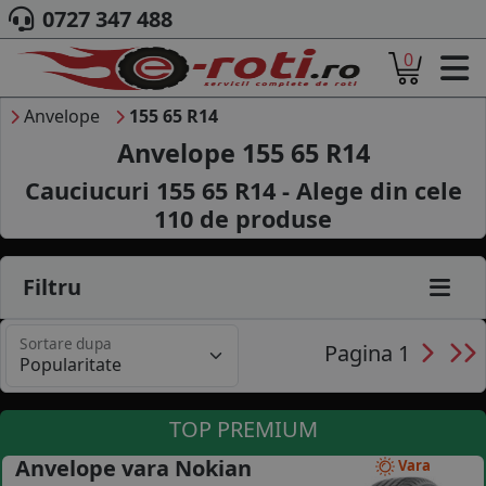
0727 347 488
0
ACASA
DESPRE NOI
Anvelope
155 65 R14
ANVELOPE
Anvelope 155 65 R14
AUTO
Cauciucuri 155 65 R14 - Alege din cele
CAMION
110
de produse
MOTO
AGROINDUSTRIALE
CAUTARE DUPA
Filtru
DIMENSIUNI
PRODUCATORI ANVELOPE
Sortare dupa
MARCA AUTO
Pagina 1
BLOG
B2B - COLABORARE COMPANII
TOP PREMIUM
CONT
Anvelope vara Nokian
Vara
CONTACT