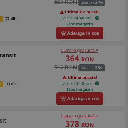
557 RON
24
%
Discount
Ultimele 2 bucati!
livrare 24/48 ore
B
73 dB
Stoc magazin
4
Adauga in cos
Livrare gratuită *
ransit
364
RON
512 RON
28
%
Discount
Ultima bucata!
livrare 24/48 ore
B
73 dB
Stoc magazin
4
Adauga in cos
Livrare gratuită *
sit
378
RON