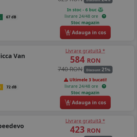
Discount
In stoc - 6 buc
livrare 24/48 ore
A
67 dB
Stoc magazin
4
Adauga in cos
Livrare gratuită *
icca Van
584
RON
740 RON
21
%
Discount
Ultimele 3 bucati!
livrare 24/48 ore
B
72 dB
Stoc magazin
4
Adauga in cos
Livrare gratuită *
speedevo
423
RON