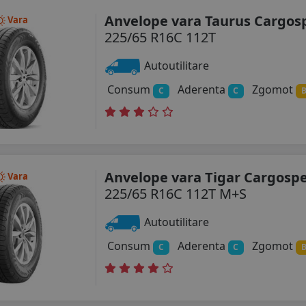
Anvelope vara Taurus Cargo
Vara
225/65 R16C 112T
Autoutilitare
Consum
Aderenta
Zgomot
C
C
Anvelope vara Tigar Cargosp
Vara
225/65 R16C 112T M+S
Autoutilitare
Consum
Aderenta
Zgomot
C
C