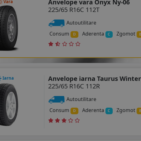
Anvelope vara Onyx Ny-06
Vara
225/65 R16C 112T
Autoutilitare
Consum
Aderenta
Zgomot
D
C
Anvelope iarna Taurus Winter
Iarna
225/65 R16C 112R
Autoutilitare
Consum
Aderenta
Zgomot
D
C