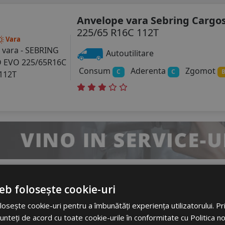
Anvelope vara Sebring Cargo
225/65 R16C 112T
Vara
Autoutilitare
Consum
Aderenta
Zgomot
C
C
eb folosește cookie-uri
Anvelope all season Cooper C
ll Season
Season Van
osește cookie-uri pentru a îmbunătăți experiența utilizatorului. Prin
225/65 R16C 112T
unteți de acord cu toate cookie-urile în conformitate cu Politica n