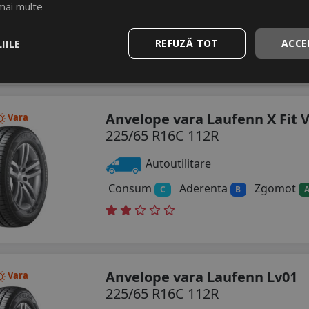
mai multe
Autoutilitare
Consum
Aderenta
Zgomot
D
C
IILE
REFUZĂ TOT
ACCE
Anvelope vara Laufenn X Fit 
Vara
225/65 R16C 112R
Autoutilitare
Consum
Aderenta
Zgomot
C
B
Anvelope vara Laufenn Lv01
Vara
225/65 R16C 112R