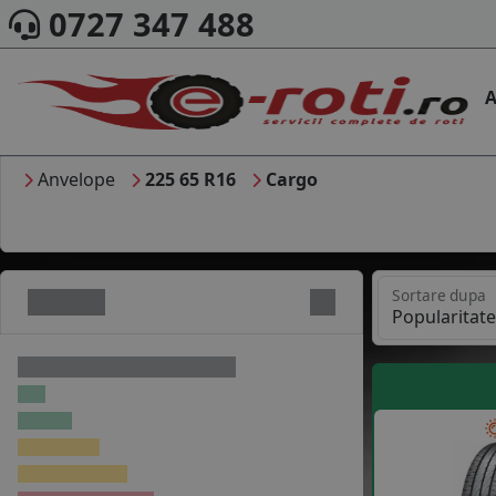
0727 347 488
A
Anvelope
225 65 R16
Cargo
Sortare dupa