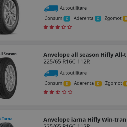
Autoutilitare
Consum
Aderenta
Zgomot
C
C
Anvelope all season Hifly All-t
ll Season
225/65 R16C 112R
Autoutilitare
Consum
Aderenta
Zgomot
D
D
Anvelope iarna Hifly Win-tran
Iarna
225/65 R16C 112R