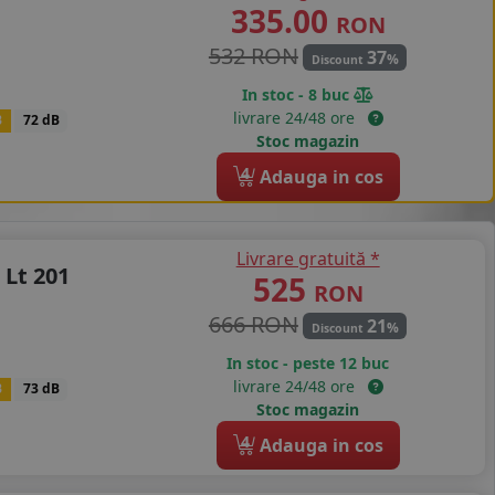
335.00
RON
532 RON
37
%
Discount
In stoc - 8 buc
livrare 24/48 ore
B
72 dB
Stoc magazin
4
Adauga in cos
Livrare gratuită *
 Lt 201
525
RON
666 RON
21
%
Discount
In stoc - peste 12 buc
livrare 24/48 ore
B
73 dB
Stoc magazin
4
Adauga in cos