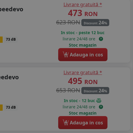
Livrare gratuită *
speedevo
473
RON
623 RON
24
%
Discount
In stoc - peste 12 buc
livrare 24/48 ore
B
73 dB
Stoc magazin
4
Adauga in cos
Livrare gratuită *
eedevo
495
RON
653 RON
24
%
Discount
In stoc - 12 buc
livrare 24/48 ore
B
73 dB
Stoc magazin
4
Adauga in cos