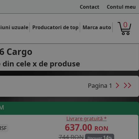
Contact
Contul meu
0
iuni uzuale
Producatori de top
Marca auto
6 Cargo
 din cele
x
de produse
Pagina 1
UM
Livrare gratuită *
637.00
RON
MSF
744 RON
14
%
Discount