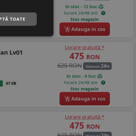
In stoc - 12 buc
livrare 24/48 ore
B
74 dB
PTĂ TOATE
Stoc magazin
4
Adauga in cos
Livrare gratuită *
Van Lv01
475
RON
625 RON
24
%
Discount
In stoc - 6 buc
livrare 24/48 ore
A
67 dB
Stoc magazin
4
Adauga in cos
Livrare gratuită *
475
RON
625 RON
24
%