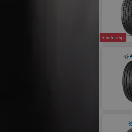
+ Videoclip
A