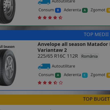
Autoutilitare
Consum
Aderenta
Zgomot
B
A
TOP MEDII
Anvelope all season Matador
ll Season
Variantaw 2
225/65 R16C 112R
România
Autoutilitare
Consum
Aderenta
Zgomot
A
C
TOP BUGET