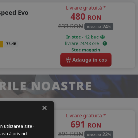
Livrare gratuită *
speed Evo
480
RON
633 RON
24
%
Discount
In stoc - 12 buc
livrare 24/48 ore
B
73 dB
Stoc magazin
4
Adauga in cos
×
Livrare gratuită *
ooper All
691
RON
 utilizarea site-
891 RON
oastră privind
22
%
Discount