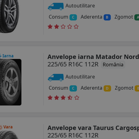
Autoutilitare
Consum
Aderenta
Zgomot
C
B
Anvelope iarna Matador Nord
Iarna
225/65 R16C 112R
România
Autoutilitare
Consum
Aderenta
Zgomot
C
D
Anvelope vara Taurus Cargo
Vara
225/65 R16C 112R