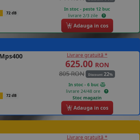
In stoc - peste 12 buc
B
72 dB
livrare 2/3 zile
4
Adauga in cos
Livrare gratuită *
 Mps400
625.00
RON
805 RON
22
%
Discount
In stoc - 6 buc
livrare 24/48 ore
B
72 dB
Stoc magazin
4
Adauga in cos
Livrare gratuită *