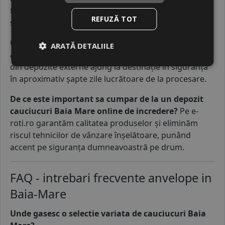
fiind calculat individual per unitate în acest caz
REFUZĂ TOT
special.
Ce termen de livrare se aplica pentru produsele
ARATĂ DETALIILE
aduse la comanda externa?
Produsele care provin
din depozite externe ajung la destinație în siguranță
în aproximativ șapte zile lucrătoare de la procesare.
De ce este important sa cumpar de la un depozit
cauciucuri Baia Mare online de incredere?
Pe e-
roti.ro garantăm calitatea produselor și eliminăm
riscul tehnicilor de vânzare înșelătoare, punând
accent pe siguranța dumneavoastră pe drum.
FAQ - intrebari frecvente anvelope in
Baia-Mare
Unde gasesc o selectie variata de cauciucuri Baia