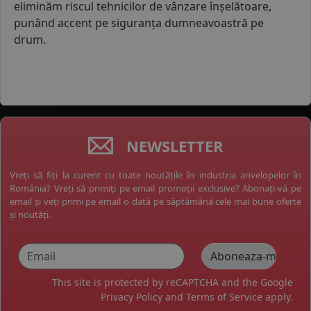
eliminăm riscul tehnicilor de vânzare înșelătoare,
punând accent pe siguranța dumneavoastră pe
drum.
NEWSLETTER
Vreți să fiți la curent cu toate noutățile în industria anvelopelor în
România? Vreți să primiți pe email promoții exclusive? Abonați-vă pe
email și veți primi pe email o dată pe săptămână cele mai bune oferte
și noutăți.
This site is protected by reCAPTCHA and the Google
Privacy Policy
and
Terms of Service
apply.