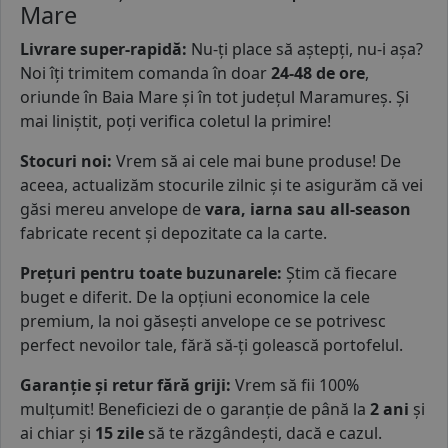
Mare
Livrare super-rapidă
:
Nu-ți place să aștepți, nu-i așa?
Noi îți trimitem comanda în doar
24-48 de ore
,
oriunde în Baia Mare și în tot județul Maramureș. Și
mai liniștit, poți verifica coletul la primire!
Stocuri noi:
Vrem să ai cele mai bune produse! De
aceea, actualizăm stocurile zilnic și te asigurăm că vei
găsi mereu anvelope de
vara, iarna sau all-season
fabricate recent și depozitate ca la carte.
Prețuri pentru toate buzunarele:
Știm că fiecare
buget e diferit. De la opțiuni economice la cele
premium, la noi găsești anvelope ce se potrivesc
perfect nevoilor tale, fără să-ți golească portofelul.
Garanție și retur fără griji:
Vrem să fii 100%
mulțumit! Beneficiezi de o garanție de până la
2 ani
și
ai chiar și
15 zile
să te răzgândești, dacă e cazul.