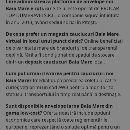
Cine administreaza platforma de anvelope noi
Baia Mare e-roti.ro?
Site-ul este operat de PROCAR
TOP DUMBRAVEI S.R.L., o companie sigură înființată
în anul 2013, având sediul social în Pitești.
De ce sa prefer un magazin cauciucuri Baia Mare
virtual in locul unui punct clasic?
Online beneficiați
de o varietate mare de branduri și de transparență
deplină, fără a fi condiționat de spațiul de stocare
dintr-un
depozit cauciucuri Baia Mare
local.
Cum pot urmari livrarea pentru cauciucuri noi
Baia Mare?
Imediat după predarea coletului către
curier, veți primi un cod AWB pentru a monitoriza
statusul transportului în timp real până la destinație.
Sunt disponibile anvelope iarna Baia Mare din
gama low-cost?
Oferta noastră include opțiuni
economice care respectă toate reglementările
europene, reprezentând o soluție optimă pentru un