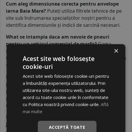
Cum aleg dimensiunea corecta pentru anvelope
iarna Baia Mare?
Puteți utiliza filtrele tehnice de pe
site sub îndrumarea specialiștilor noștri pentru a
identifica dimensiunile și indicii de sarcină necesari.
What se intampla daca am nevoie de pneuri
pentru un vehicul comercial de marfa?
Gama
×
noastră include pneuri ranforsate adaptate pentru
Acest site web folosește
transportatori și autoutilitare, garantând rezistență la
sarcini mari de marfă.
cookie-uri
Acest site web folosește cookie-uri pentru
Exista taxe suplimentare pentru plata ramburs la
a îmbunătăți experiența utilizatorului. Prin
pneuri in judetul Maramures?
Pentru opțiunea de
utilizarea site-ului nostru web, sunteți de
plată în numerar la livrare se aplică o taxă de
acord cu toate cookie-urile în conformitate
procesare fixă pentru serviciul de ramburs, conform
cu Politica noastră privind cookie-urile.
Află
regulilor noastre de transport.
mai multe
Pot gasi anvelope pentru camioane cu livrare in
judetul Maramures?
Da, livrăm și pneuri
ACCEPTĂ TOATE
agroindustriale sau de camion, costul transportului