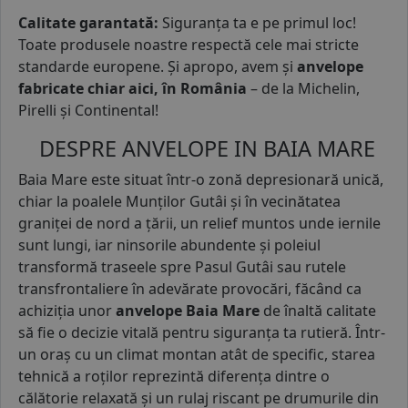
Calitate garantată:
Siguranța ta e pe primul loc!
Toate produsele noastre respectă cele mai stricte
standarde europene. Și apropo, avem și
anvelope
fabricate chiar aici, în România
– de la Michelin,
Pirelli și Continental!
DESPRE ANVELOPE IN BAIA MARE
Baia Mare este situat într-o zonă depresionară unică,
chiar la poalele Munților Gutâi și în vecinătatea
graniței de nord a țării, un relief muntos unde iernile
sunt lungi, iar ninsorile abundente și poleiul
transformă traseele spre Pasul Gutâi sau rutele
transfrontaliere în adevărate provocări, făcând ca
achiziția unor
anvelope Baia Mare
de înaltă calitate
să fie o decizie vitală pentru siguranța ta rutieră. Într-
un oraș cu un climat montan atât de specific, starea
tehnică a roților reprezintă diferența dintre o
călătorie relaxată și un rulaj riscant pe drumurile din