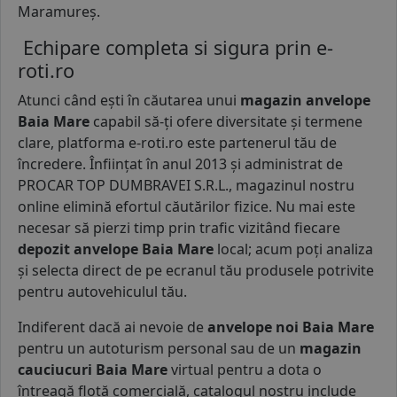
Maramureș.
Echipare completa si sigura prin e-
roti.ro
Atunci când ești în căutarea unui
magazin anvelope
Baia Mare
capabil să-ți ofere diversitate și termene
clare, platforma e-roti.ro este partenerul tău de
încredere. Înființat în anul 2013 și administrat de
PROCAR TOP DUMBRAVEI S.R.L., magazinul nostru
online elimină efortul căutărilor fizice. Nu mai este
necesar să pierzi timp prin trafic vizitând fiecare
depozit anvelope Baia Mare
local; acum poți analiza
și selecta direct de pe ecranul tău produsele potrivite
pentru autovehiculul tău.
Indiferent dacă ai nevoie de
anvelope noi Baia Mare
pentru un autoturism personal sau de un
magazin
cauciucuri Baia Mare
virtual pentru a dota o
întreagă flotă comercială, catalogul nostru include