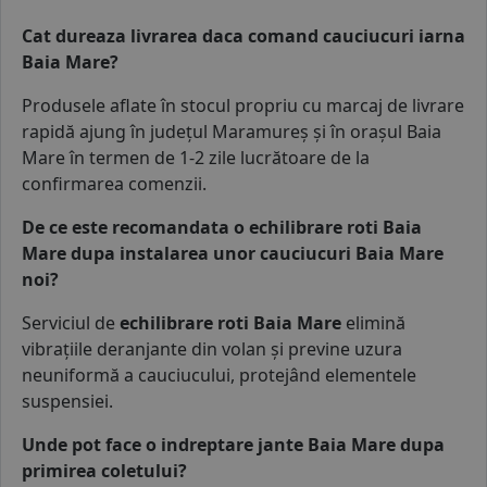
Cat dureaza livrarea daca comand cauciucuri iarna
Baia Mare?
Produsele aflate în stocul propriu cu marcaj de livrare
rapidă ajung în județul Maramureș și în orașul Baia
Mare în termen de 1-2 zile lucrătoare de la
confirmarea comenzii.
De ce este recomandata o echilibrare roti Baia
Mare dupa instalarea unor cauciucuri Baia Mare
noi?
Serviciul de
echilibrare roti Baia Mare
elimină
vibrațiile deranjante din volan și previne uzura
neuniformă a cauciucului, protejând elementele
suspensiei.
Unde pot face o indreptare jante Baia Mare dupa
primirea coletului?