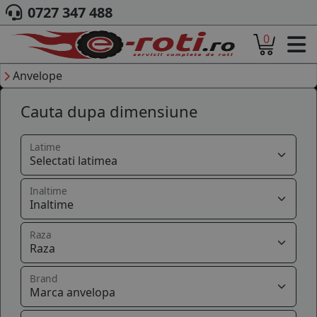
0727 347 488
0
ACASA
DESPRE NOI
Anvelope
ANVELOPE
Cauta dupa dimensiune
AUTO
CAMION
MOTO
Latime
AGROINDUSTRIALE
CAUTARE DUPA
Inaltime
DIMENSIUNI
PRODUCATORI ANVELOPE
MARCA AUTO
Raza
BLOG
B2B - COLABORARE COMPANII
Brand
CONT
CONTACT