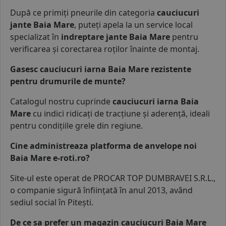
După ce primiți pneurile din categoria
cauciucuri
jante Baia Mare
, puteți apela la un service local
specializat în
indreptare jante Baia Mare
pentru
verificarea și corectarea roților înainte de montaj.
Gasesc cauciucuri iarna Baia Mare rezistente
pentru drumurile de munte?
Catalogul nostru cuprinde
cauciucuri iarna
Baia
Mare
cu indici ridicați de tracțiune și aderență, ideali
pentru condițiile grele din regiune.
Cine administreaza platforma de anvelope noi
Baia Mare e-roti.ro?
Site-ul este operat de
PROCAR TOP DUMBRAVEI S.R.L.
,
o companie sigură înființată în anul 2013, având
sediul social în Pitești.
De ce sa prefer un magazin cauciucuri Baia Mare