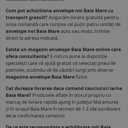
Cum pot achizitiona anvelope noi Baia Mare cu
transport gratuit?
Asigurăm livrare gratuită pentru
orice comandă care conține cel puțin patru unități de
anvelope noi Baia Mare
auto sau moto, trimise
direct la adresa indicată.
Exista un magazin anvelope Baia Mare online care
ofera consultanta?
E-roti.ro pune la dispoziție
specialiști care vă ajută gratuit să selectați pneurile
potrivite, scutindu-vă de căutări lungi prin diverse
magazine anvelope Baia Mare
fizice.
Cat dureaza livrarea daca comand cauciucuri iarna
Baia Mare?
Produsele aflate în stocul propriu cu
marcaj de livrare rapidă ajung în județul Maramureș
și în orașul Baia Mare în termen de 1-2 zile lucrătoare
de la confirmarea comenzii.
De ce este recomandata o echilibrare roti Baia