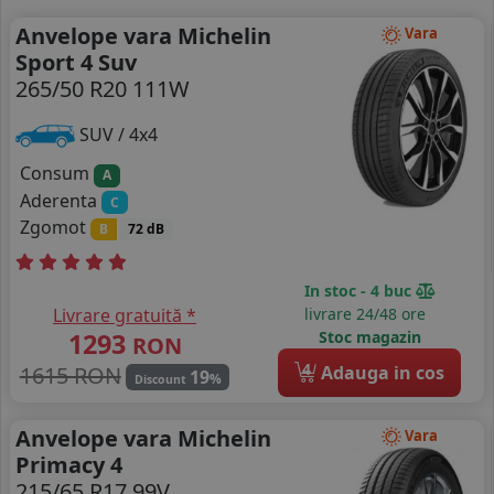
Anvelope vara Michelin
Vara
Sport 4 Suv
265/50 R20 111W
SUV / 4x4
Consum
A
Aderenta
C
Zgomot
B
72 dB
In stoc - 4 buc
Livrare gratuită *
livrare 24/48 ore
1293
Stoc magazin
RON
4
1615 RON
Adauga in cos
19
%
Discount
Anvelope vara Michelin
Vara
Primacy 4
215/65 R17 99V