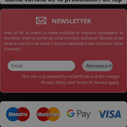
NEWSLETTER
Vreți să fiți la curent cu toate noutățile în industria anvelopelor în
România? Vreți să primiți pe email promoții exclusive? Abonați-vă pe
email și veți primi pe email o dată pe săptămână cele mai bune oferte
și noutăți.
This site is protected by reCAPTCHA and the Google
Privacy Policy
and
Terms of Service
apply.