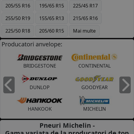
205/55 R16
195/65 R15
225/45 R17
255/50 R19
155/65 R13
215/65 R16
225/50 R18
205/60 R15
Mai multe
Producatori anvelope:
BRIDGESTONE
CONTINENTAL
DUNLOP
GOODYEAR
Inapoi
I
HANKOOK
MICHELIN
Pneuri Michelin -
Gama variata de la
producatori de top