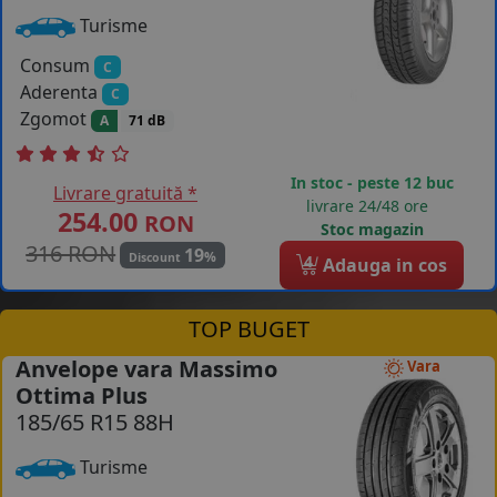
Turisme
Consum
C
Aderenta
C
Zgomot
A
71 dB
In stoc - peste 12 buc
Livrare gratuită *
livrare 24/48 ore
254.00
RON
Stoc magazin
316 RON
19
%
Discount
4
Adauga in cos
TOP BUGET
Anvelope vara Massimo
Vara
Ottima Plus
185/65 R15 88H
Turisme