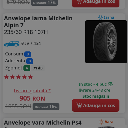
4
579 RON
Adauga in cos
17
%
Discount
Anvelope iarna Michelin
Iarna
Alpin 7
235/60 R18 107H
SUV / 4x4
Consum
B
Aderenta
B
Zgomot
A
71 dB
In stoc - 4 buc
Livrare gratuită *
livrare 24/48 ore
905
Stoc magazin
RON
4
1085 RON
Adauga in cos
16
%
Discount
Anvelope vara Michelin Ps4
Vara