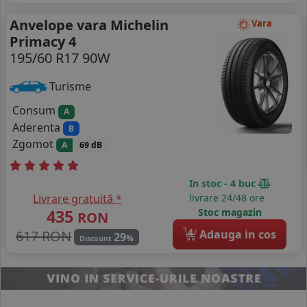
Anvelope vara Michelin
Vara
Primacy 4
195/60 R17 90W
Turisme
Consum
A
Aderenta
B
Zgomot
A
69 dB
In stoc - 4 buc
Livrare gratuită *
livrare 24/48 ore
435
Stoc magazin
RON
4
617 RON
Adauga in cos
29
%
Discount