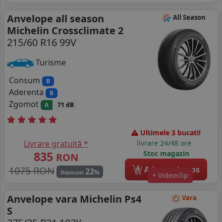
Anvelope all season
All Season
Michelin Crossclimate 2
215/60 R16 99V
Turisme
Consum
B
Aderenta
B
Zgomot
A
71 dB
Ultimele 3 bucati!
Livrare gratuită *
livrare 24/48 ore
835
Stoc magazin
RON
4
1075 RON
Adauga in cos
22
%
Discount
+ Videoclip
Anvelope vara Michelin Ps4
Vara
S