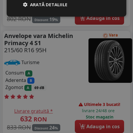
Livrare gratuită *
livrare 24/48 ore
ARATĂ DETALIILE
642
Stoc magazin
RON
4
802 RON
Adauga in cos
19
%
Discount
Anvelope vara Michelin
Vara
Primacy 4 S1
215/60 R16 95H
Turisme
Consum
A
Aderenta
B
Zgomot
A
69 dB
Ultimele 3 bucati!
Livrare gratuită *
livrare 24/48 ore
632
Stoc magazin
RON
4
833 RON
Adauga in cos
24
%
Discount