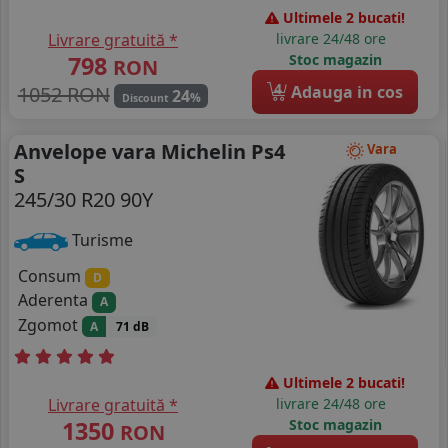
Ultimele 2 bucati!
Livrare gratuită *
livrare 24/48 ore
798
Stoc magazin
RON
4
1052 RON
Adauga in cos
24
%
Discount
Anvelope vara Michelin Ps4
Vara
S
245/30 R20 90Y
Turisme
Consum
D
Aderenta
A
Zgomot
A
71 dB
Ultimele 2 bucati!
Livrare gratuită *
livrare 24/48 ore
1350
Stoc magazin
RON