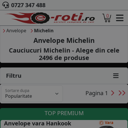
0727 347 488
0
ACASA
DESPRE NOI
Anvelope
Michelin
ANVELOPE
Anvelope Michelin
AUTO
Cauciucuri Michelin - Alege din cele
CAMION
2496
de produse
MOTO
AGROINDUSTRIALE
CAUTARE DUPA
Filtru
DIMENSIUNI
PRODUCATORI ANVELOPE
Sortare dupa
MARCA AUTO
Pagina 1
BLOG
B2B - COLABORARE COMPANII
TOP PREMIUM
CONT
Anvelope vara Hankook
Vara
CONTACT