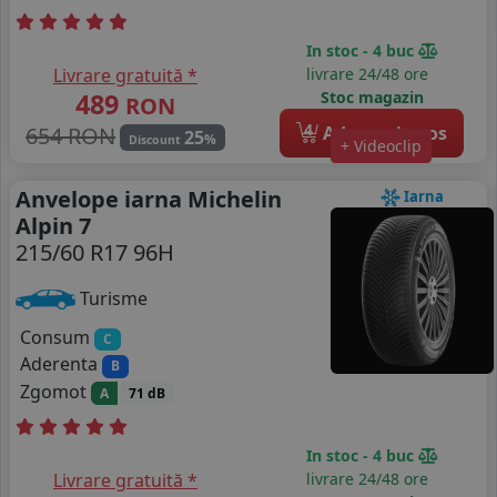
In stoc - 4 buc
Livrare gratuită *
livrare 24/48 ore
489
Stoc magazin
RON
4
654 RON
Adauga in cos
25
%
Discount
+ Videoclip
Anvelope iarna Michelin
Iarna
Alpin 7
215/60 R17 96H
Turisme
Consum
C
Aderenta
B
Zgomot
A
71 dB
In stoc - 4 buc
Livrare gratuită *
livrare 24/48 ore