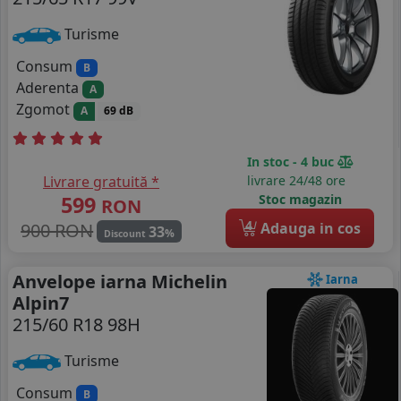
Turisme
Consum
B
Aderenta
A
Zgomot
A
69 dB
In stoc - 4 buc
Livrare gratuită *
livrare 24/48 ore
599
Stoc magazin
RON
4
900 RON
Adauga in cos
33
%
Discount
Anvelope iarna Michelin
Iarna
Alpin7
215/60 R18 98H
Turisme
Consum
B