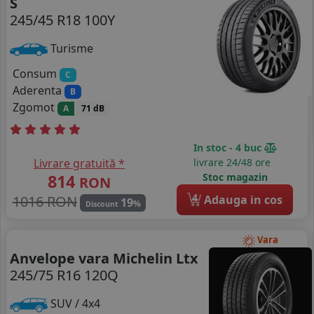
S
245/45 R18 100Y
Turisme
Consum
C
Aderenta
B
Zgomot
A
71 dB
In stoc - 4 buc
Livrare gratuită *
livrare 24/48 ore
814
Stoc magazin
RON
4
1016 RON
Adauga in cos
19
%
Discount
Vara
Anvelope vara Michelin Ltx
245/75 R16 120Q
SUV / 4x4