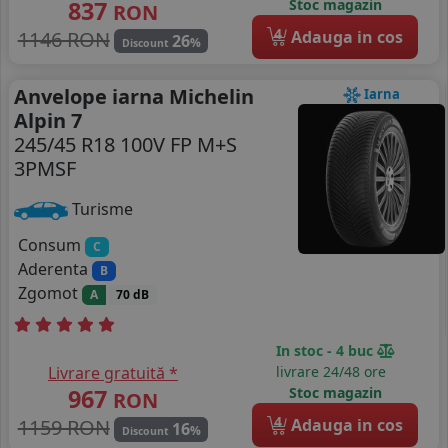
837
Stoc magazin
RON
4
1146 RON
Adauga in cos
26
%
Discount
Anvelope iarna Michelin
Iarna
Alpin 7
245/45 R18 100V FP M+S
3PMSF
Turisme
Consum
C
Aderenta
B
Zgomot
A
70 dB
In stoc - 4 buc
Livrare gratuită *
livrare 24/48 ore
967
Stoc magazin
RON
4
1159 RON
Adauga in cos
16
%
Discount