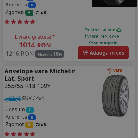
Aderenta
B
Zgomot
A
71 dB
In stoc - 4 buc
Livrare gratuită *
livrare 24/48 ore
1014
Stoc magazin
RON
4
1216 RON
Adauga in cos
16
%
Discount
Anvelope vara Michelin
Vara
Lat. Sport
255/55 R18 109Y
SUV / 4x4
Consum
C
Aderenta
B
Zgomot
B
72 dB