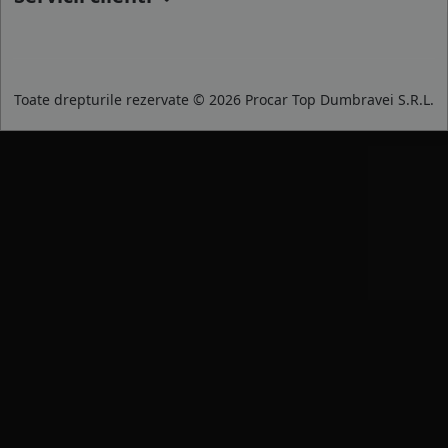
Toate drepturile rezervate © 2026 Procar Top Dumbravei S.R.L.