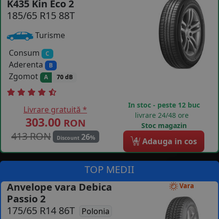
K435 Kin Eco 2
185/65 R15 88T
COS (
0 PRODUSE
)
Turisme
Consum
C
Aderenta
B
Zgomot
A
70 dB
In stoc - peste 12 buc
Livrare gratuită *
livrare 24/48 ore
303.00
RON
Stoc magazin
413 RON
26
%
Discount
4
Adauga in cos
TOP MEDII
Anvelope vara Debica
Vara
Passio 2
175/65 R14 86T
Polonia