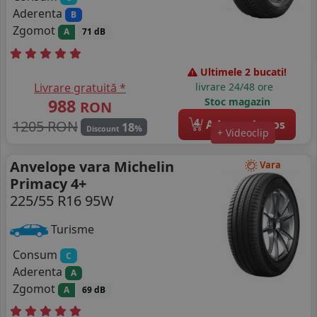
Aderenta
B
Zgomot
A
71 dB
Ultimele 2 bucati!
Livrare gratuită *
livrare 24/48 ore
988
Stoc magazin
RON
4
1205 RON
Adauga in cos
18
%
Discount
+ Videoclip
Anvelope vara Michelin
Vara
Primacy 4+
225/55 R16 95W
Turisme
Consum
C
Aderenta
A
Zgomot
A
69 dB