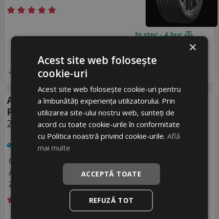
In stoc - 4 buc
×
Livrare gratuită *
livrare 24/48 ore
856
Stoc magazin
RON
Acest site web folosește
4
1129 RON
Adauga in cos
cookie-uri
24
%
Discount
Acest site web folosește cookie-uri pentru
Anvelope vara Michelin
Vara
a îmbunătăți experiența utilizatorului. Prin
Primacy 4 S1
utilizarea site-ului nostru web, sunteți de
225/40 R18 92Y
acord cu toate cookie-urile în conformitate
cu Politica noastră privind cookie-urile.
Află
Turisme
mai multe
Consum
A
Aderenta
ACCEPTĂ TOATE
A
Zgomot
A
70 dB
REFUZĂ TOT
Ultimele 3 bucati!