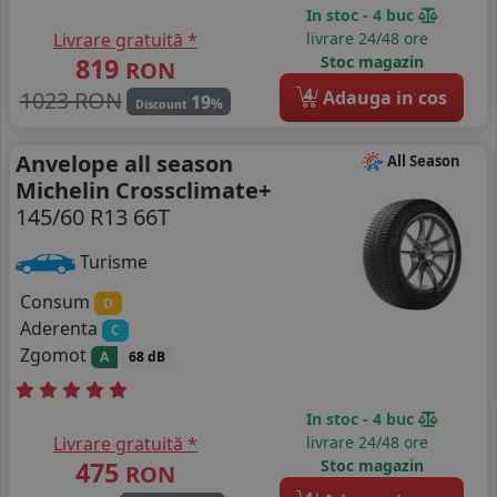
In stoc - 4 buc
Livrare gratuită *
livrare 24/48 ore
819
Stoc magazin
RON
4
1023 RON
Adauga in cos
19
%
Discount
Anvelope all season
All Season
Michelin Crossclimate+
145/60 R13 66T
Turisme
Consum
D
Aderenta
C
Zgomot
A
68 dB
In stoc - 4 buc
Livrare gratuită *
livrare 24/48 ore
475
Stoc magazin
RON