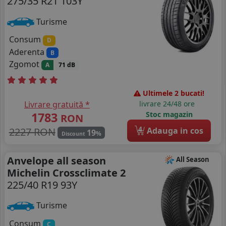
275/35 R21 103Y
Turisme
Consum
D
Aderenta
B
Zgomot
A
71 dB
Ultimele 2 bucati!
Livrare gratuită *
livrare 24/48 ore
1783
Stoc magazin
RON
4
2227 RON
Adauga in cos
19
%
Discount
Anvelope all season
All Season
Michelin Crossclimate 2
225/40 R19 93Y
Turisme
Consum
C