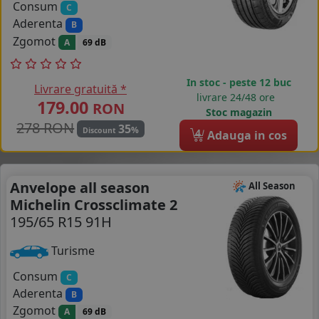
Consum
C
Aderenta
B
Zgomot
A
69 dB
In stoc - peste 12 buc
Livrare gratuită *
livrare 24/48 ore
179.00
RON
Stoc magazin
278 RON
35
%
Discount
4
Adauga in cos
Anvelope all season
All Season
Michelin Crossclimate 2
195/65 R15 91H
Turisme
Consum
C
Aderenta
B
Zgomot
A
69 dB