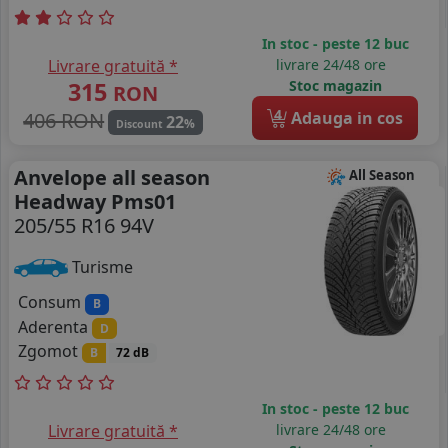
In stoc - peste 12 buc
Livrare gratuită *
livrare 24/48 ore
315
Stoc magazin
RON
4
406 RON
Adauga in cos
22
%
Discount
Anvelope all season
All Season
Headway Pms01
205/55 R16 94V
Turisme
Consum
B
Aderenta
D
Zgomot
B
72 dB
In stoc - peste 12 buc
Livrare gratuită *
livrare 24/48 ore