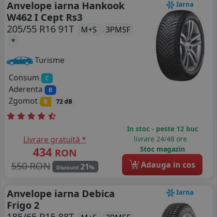
Anvelope iarna Hankook
Iarna
W462 I Cept Rs3
205/55 R16 91T
M+S
3PMSF
*
Turisme
Consum
C
Aderenta
B
Zgomot
B
72 dB
In stoc - peste 12 buc
Livrare gratuită *
livrare 24/48 ore
434
Stoc magazin
RON
4
550 RON
Adauga in cos
21
%
Discount
Anvelope iarna Debica
Iarna
Frigo 2
185/65 R15 88T