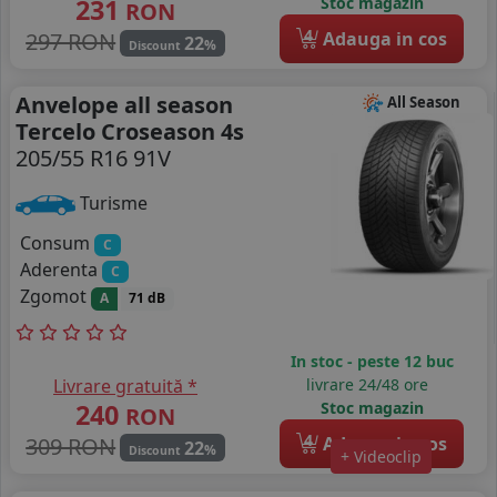
231
Stoc magazin
RON
4
297 RON
Adauga in cos
22
%
Discount
Anvelope all season
All Season
Tercelo Croseason 4s
205/55 R16 91V
Turisme
Consum
C
Aderenta
C
Zgomot
A
71 dB
In stoc - peste 12 buc
Livrare gratuită *
livrare 24/48 ore
240
Stoc magazin
RON
4
309 RON
Adauga in cos
22
%
Discount
+ Videoclip