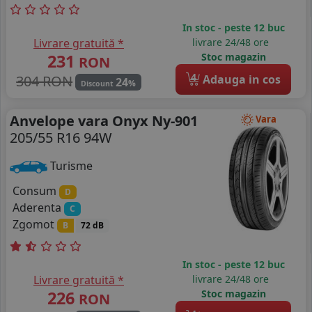
In stoc - peste 12 buc
Livrare gratuită *
livrare 24/48 ore
231
Stoc magazin
RON
4
304 RON
Adauga in cos
24
%
Discount
Anvelope vara Onyx Ny-901
Vara
205/55 R16 94W
Turisme
Consum
D
Aderenta
C
Zgomot
B
72 dB
In stoc - peste 12 buc
Livrare gratuită *
livrare 24/48 ore
226
Stoc magazin
RON