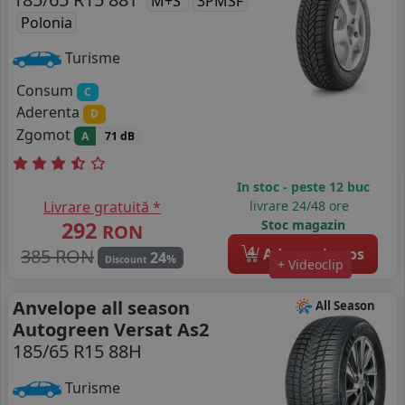
M+S
3PMSF
Polonia
Turisme
Consum
C
Aderenta
D
Zgomot
A
71 dB
In stoc - peste 12 buc
Livrare gratuită *
livrare 24/48 ore
292
Stoc magazin
RON
4
385 RON
Adauga in cos
24
%
Discount
+ Videoclip
Anvelope all season
All Season
Autogreen Versat As2
185/65 R15 88H
Turisme