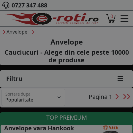
0727 347 488
0
ACASA
DESPRE NOI
Anvelope
ANVELOPE
Anvelope
AUTO
Cauciucuri - Alege din cele
peste 10000
CAMION
de produse
MOTO
AGROINDUSTRIALE
CAUTARE DUPA
Filtru
DIMENSIUNI
PRODUCATORI ANVELOPE
Sortare dupa
MARCA AUTO
Pagina 1
BLOG
B2B - COLABORARE COMPANII
TOP PREMIUM
CONT
Anvelope vara Hankook
Vara
CONTACT