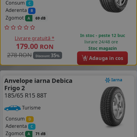
Consum
C
Aderenta
B
Zgomot
A
69 dB
In stoc - peste 12 buc
Livrare gratuită *
livrare 24/48 ore
179.00
RON
Stoc magazin
278 RON
35
%
Discount
4
Adauga in cos
Anvelope iarna Debica
Iarna
Frigo 2
185/65 R15 88T
Turisme
Consum
D
Aderenta
C
Zgomot
A
71 dB