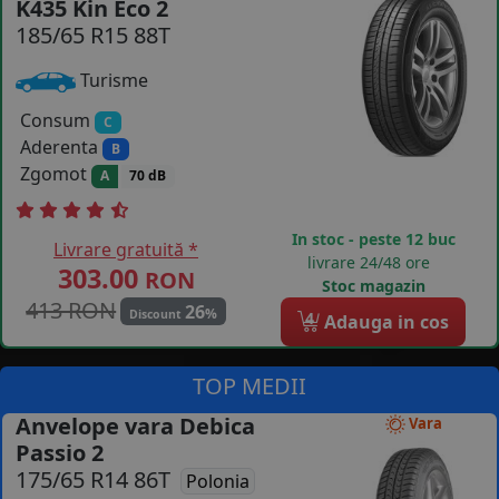
K435 Kin Eco 2
185/65 R15 88T
COS (
0 PRODUSE
)
Turisme
Consum
C
Aderenta
B
Zgomot
A
70 dB
In stoc - peste 12 buc
Livrare gratuită *
livrare 24/48 ore
303.00
RON
Stoc magazin
413 RON
26
%
Discount
4
Adauga in cos
TOP MEDII
Anvelope vara Debica
Vara
Passio 2
175/65 R14 86T
Polonia