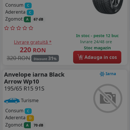
Consum
C
Aderenta
C
Zgomot
A
67 dB
In stoc - peste 12 buc
Livrare gratuită *
livrare 24/48 ore
220
Stoc magazin
RON
4
320 RON
Adauga in cos
31
%
Discount
Anvelope iarna Black
Iarna
Arrow Wp10
195/65 R15 91S
Turisme
Consum
C
Aderenta
D
Zgomot
A
70 dB