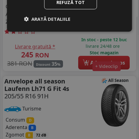
REFUZĂ TOT
Consum
C
Aderenta
C
ARATĂ DETALIILE
Zgomot
A
71 dB
In stoc - peste 12 buc
Livrare gratuită *
livrare 24/48 ore
245
Stoc magazin
RON
4
381 RON
Adauga in cos
35
%
Discount
+ Videoclip
Anvelope all season
All Season
Laufenn Lh71 G Fit 4s
205/55 R16 91H
Turisme
Consum
D
Aderenta
B
Zgomot
B
72 dB