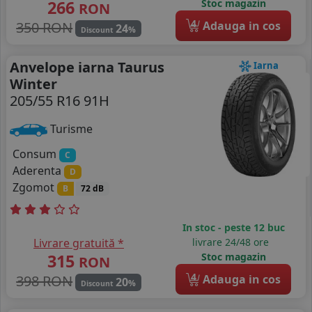
266
Stoc magazin
RON
4
350 RON
Adauga in cos
24
%
Discount
Anvelope iarna Taurus
Iarna
Winter
205/55 R16 91H
Turisme
Consum
C
Aderenta
D
Zgomot
B
72 dB
In stoc - peste 12 buc
Livrare gratuită *
livrare 24/48 ore
315
Stoc magazin
RON
4
398 RON
Adauga in cos
20
%
Discount