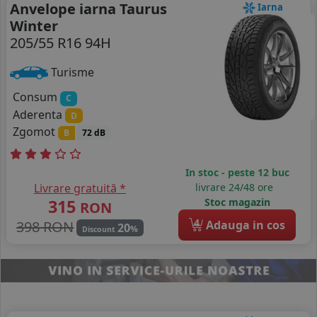
Anvelope iarna Taurus
Iarna
Winter
205/55 R16 94H
Turisme
Consum
C
Aderenta
D
Zgomot
B
72 dB
In stoc - peste 12 buc
Livrare gratuită *
livrare 24/48 ore
315
Stoc magazin
RON
4
398 RON
Adauga in cos
20
%
Discount