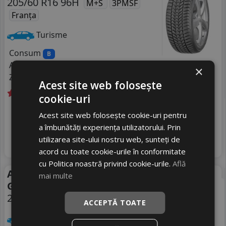
205/60 R16 96H
M+S
3PMSF
Franța
Turisme
Consum
B
Aderenta
C
×
Zgomot
B
72 dB
Acest site web folosește
cookie-uri
In stoc - peste 12 buc
Acest site web folosește cookie-uri pentru
Livrare gratuită *
livrare 24/48 ore
a îmbunătăți experiența utilizatorului. Prin
395
Stoc magazin
RON
utilizarea site-ului nostru web, sunteți de
4
501 RON
Adauga in cos
21
%
Discount
+ Videoclip
acord cu toate cookie-urile în conformitate
cu Politica noastră privind cookie-urile.
Află
Anvelope all season
All Season
mai multe
Grenlander Greenwing As
205/55 R16 94V
ACCEPTĂ TOATE
Turisme