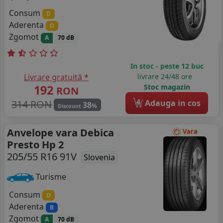
Consum
D
Aderenta
D
Zgomot
A
70 dB
In stoc - peste 12 buc
Livrare gratuită *
livrare 24/48 ore
192
Stoc magazin
RON
4
314 RON
Adauga in cos
38
%
Discount
Anvelope vara Debica
Vara
Presto Hp 2
205/55 R16 91V
Slovenia
Turisme
Consum
D
Aderenta
B
Zgomot
A
70 dB