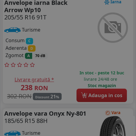
Anvelope iarna Black
Iarna
Arrow Wp10
205/55 R16 91T
Turisme
Consum
C
Aderenta
D
Zgomot
A
70 dB
In stoc - peste 12 buc
Livrare gratuită *
livrare 24/48 ore
238
Stoc magazin
RON
4
302 RON
Adauga in cos
21
%
Discount
Anvelope vara Onyx Ny-801
Vara
185/65 R15 88H
Turisme