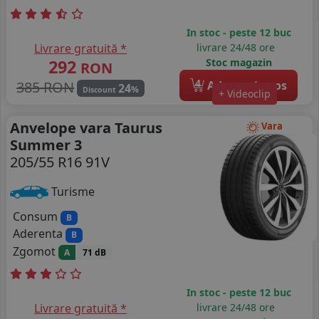
In stoc - peste 12 buc
Livrare gratuită *
livrare 24/48 ore
292
Stoc magazin
RON
4
385 RON
Adauga in cos
24
%
Discount
+ Videoclip
Anvelope vara Taurus
Vara
Summer 3
205/55 R16 91V
Turisme
Consum
B
Aderenta
B
Zgomot
A
71 dB
In stoc - peste 12 buc
Livrare gratuită *
livrare 24/48 ore