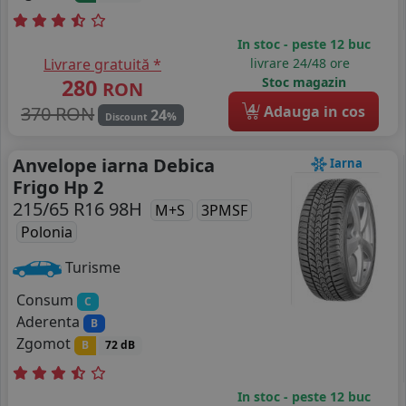
In stoc - peste 12 buc
Livrare gratuită *
livrare 24/48 ore
280
Stoc magazin
RON
4
370 RON
Adauga in cos
24
%
Discount
Anvelope iarna Debica
Iarna
Frigo Hp 2
215/65 R16 98H
M+S
3PMSF
Polonia
Turisme
Consum
C
Aderenta
B
Zgomot
B
72 dB
In stoc - peste 12 buc