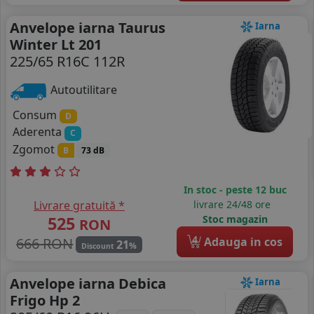
Anvelope iarna Taurus
Iarna
Winter Lt 201
225/65 R16C 112R
Autoutilitare
Consum
D
Aderenta
C
Zgomot
B
73 dB
In stoc - peste 12 buc
Livrare gratuită *
livrare 24/48 ore
525
Stoc magazin
RON
4
666 RON
Adauga in cos
21
%
Discount
Anvelope iarna Debica
Iarna
Frigo Hp 2