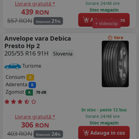
Livrare gratuită *
livrare 24/48 ore
439
Stoc magazin
RON
4
557 RON
Adauga in cos
21
%
Discount
+ Videoclip
Anvelope vara Debica
Vara
Presto Hp 2
205/55 R16 91H
Slovenia
Turisme
Consum
D
Aderenta
B
Zgomot
A
70 dB
In stoc - peste 12 buc
Livrare gratuită *
livrare 24/48 ore
306
Stoc magazin
RON
4
403 RON
Adauga in cos
24
%
Discount