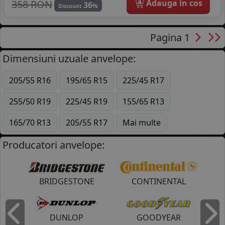
4
358 RON
Adauga in cos
36
%
Discount
Pagina 1
Dimensiuni uzuale anvelope:
205/55 R16
195/65 R15
225/45 R17
255/50 R19
225/45 R19
155/65 R13
165/70 R13
205/55 R17
Mai multe
Producatori anvelope:
BRIDGESTONE
CONTINENTAL
DUNLOP
GOODYEAR