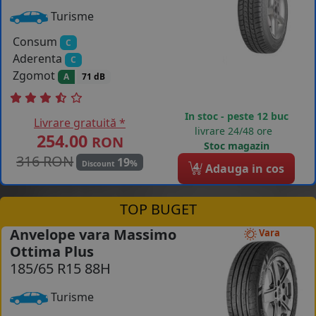
Turisme
Consum
C
Aderenta
C
Zgomot
A
71 dB
In stoc - peste 12 buc
Livrare gratuită *
livrare 24/48 ore
254.00
RON
Stoc magazin
316 RON
19
%
Discount
4
Adauga in cos
TOP BUGET
Anvelope vara Massimo
Vara
Ottima Plus
185/65 R15 88H
Turisme