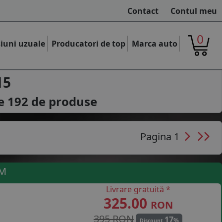
Contact
Contul meu
0
iuni uzuale
Producatori de top
Marca auto
15
le
192
de produse
Pagina 1
UM
Livrare gratuită *
325.00
RON
395 RON
17
%
Discount