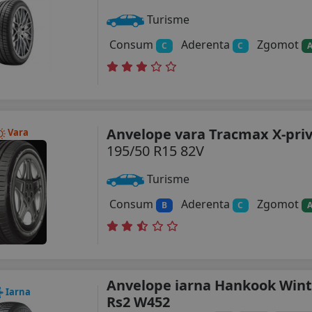
Turisme
Consum
Aderenta
Zgomot
C
C
Anvelope vara Tracmax X-priv
Vara
195/50 R15 82V
Turisme
Consum
Aderenta
Zgomot
B
C
Anvelope iarna Hankook Wint
Iarna
Rs2 W452