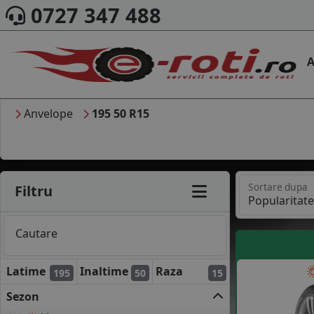
0727 347 488
A
Anvelope
195 50 R15
Sortare dupa
Filtru
Cautare
Latime
Inaltime
Raza
195
50
15
Sezon