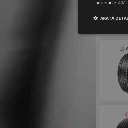
TRACMAX
cookie-urile.
Află 
TRANSMATE
TRIANGLE
ARATĂ DETAL
TYFOON
VIKING
ZEETEX
A