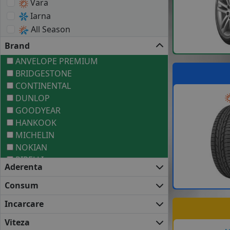
Vara
Iarna
All Season
Brand
ANVELOPE PREMIUM
BRIDGESTONE
CONTINENTAL
DUNLOP
GOODYEAR
HANKOOK
MICHELIN
NOKIAN
PIRELLI
Aderenta
ANVELOPE MEDII
BARUM
Consum
COOPER
Incarcare
DEBICA
FIRESTONE
Viteza