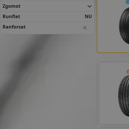
FULDA
Zgomot
KLEBER
KUMHO
Runflat
NU
MATADOR
Ranforsat
NEXEN
SEMPERIT
TOYO
UNIROYAL
VREDESTEIN
YOKOHAMA
ANVELOPE BUGET
APLUS
APTANY
AUSTONE
CEAT
CHENGSHAN
DELINTE
DIPLOMAT
FIREMAX