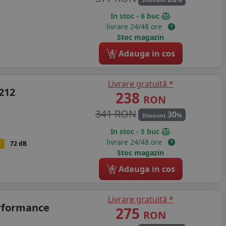
Discount
In stoc - 6 buc
livrare 24/48 ore
Stoc magazin
4
Adauga in cos
Livrare gratuită *
 212
238
RON
341 RON
30
%
Discount
In stoc - 5 buc
livrare 24/48 ore
B
72 dB
Stoc magazin
4
Adauga in cos
Livrare gratuită *
rformance
275
RON