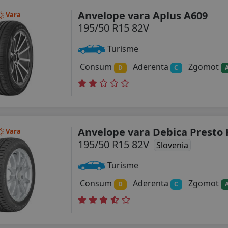
Anvelope vara Aplus A609
Vara
195/50 R15 82V
Turisme
Consum
Aderenta
Zgomot
D
C
Anvelope vara Debica Presto
Vara
195/50 R15 82V
Slovenia
Turisme
Consum
Aderenta
Zgomot
D
C