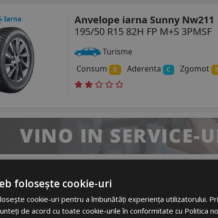
Anvelope iarna Sunny Nw211
Iarna
195/50 R15 82H FP M+S 3PMSF
Turisme
Consum
Aderenta
Zgomot
D
C
eb folosește cookie-uri
Anvelope all season Debica N
ll Season
osește cookie-uri pentru a îmbunătăți experiența utilizatorului. Prin
195/50 R15 82H
M+S
3PMSF
Sl
unteți de acord cu toate cookie-urile în conformitate cu Politica n