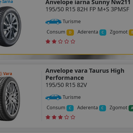
Anvelope iarna Sunny Nw211
Iarna
195/50 R15 82H FP M+S 3PMSF
Turisme
Consum
Aderenta
Zgomot
D
C
Anvelope vara Taurus High
Vara
Performance
195/50 R15 82V
Turisme
Consum
Aderenta
Zgomot
C
C