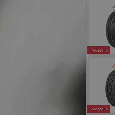
FORTUNA
FORTUNE
GITI
GOLDLINE
GOODRIDE
GRENLANDER
GT RADIAL
HIFLY
+ Videoclip
IMPERIAL
KELLY
KORMORAN
LAUFENN
LEAO
LINGLONG
MASTERSTEEL
MAXXIS
MAZZINI
MILESTONE
+ Videoclip
MILEVER