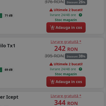
376 RON
26
%
Discount
Ultimele 2 bucati!
livrare 24/48 ore
A
71 dB
Stoc magazin
4
Adauga in cos
Livrare gratuită *
ilo Tx1
242
RON
395 RON
38
%
Discount
Ultimele 2 bucati!
livrare 24/48 ore
A
69 dB
Stoc magazin
4
Adauga in cos
Livrare gratuită *
er Icept
344
RON