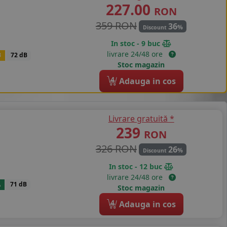
227.00
RON
359 RON
36
%
Discount
In stoc - 9 buc
livrare 24/48 ore
B
72 dB
Stoc magazin
4
Adauga in cos
Livrare gratuită *
239
RON
326 RON
26
%
Discount
In stoc - 12 buc
livrare 24/48 ore
A
71 dB
Stoc magazin
4
Adauga in cos