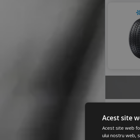
NANKANG
NOVEX
ONYX
PETLAS
PRINX
RIKEN
ROADHOG
ROADX
ROYAL BLACK
SAILUN
SEBRING
SONIX
SUMITOMO
SUNNY
TAURUS
Acest site w
TIGAR
A
TOMKET
Acest site web fol
TOURADOR
ului nostru web, s