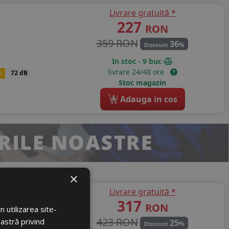
Livrare gratuită *
227
RON
359 RON
36
%
Discount
In stoc - 9 buc
livrare 24/48 ore
B
72 dB
Stoc magazin
4
Adauga in cos
×
Livrare gratuită *
avigator 3
317
RON
 utilizarea site-
ovenia
423 RON
oastră privind
25
%
Discount