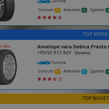
Turisme
Consum
Aderenta
Zgomot
D
A
TOP MEDII
Anvelope vara Debica Presto
Vara
195/50 R15 82V
Slovenia
Turisme
Consum
Aderenta
Zgomot
D
C
TOP BUGET