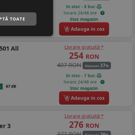
In stoc - 8 buc
livrare 24/48 ore
A
71 dB
PTĂ TOATE
Stoc magazin
4
Adauga in cos
Livrare gratuită *
501 All
254
RON
407 RON
37
%
Discount
In stoc - 7 buc
livrare 24/48 ore
A
67 dB
Stoc magazin
4
Adauga in cos
Livrare gratuită *
276
RON
er 3
377 RON
26
%