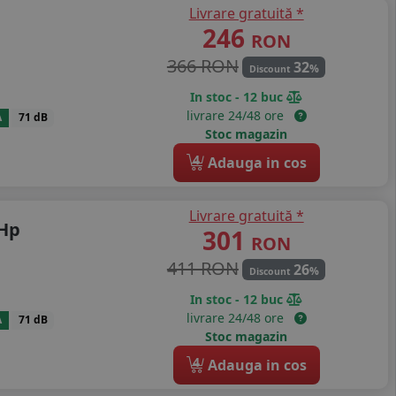
Livrare gratuită *
246
RON
366 RON
32
%
Discount
In stoc - 12 buc
livrare 24/48 ore
A
71 dB
Stoc magazin
4
Adauga in cos
Livrare gratuită *
 Hp
301
RON
411 RON
26
%
Discount
In stoc - 12 buc
livrare 24/48 ore
A
71 dB
Stoc magazin
4
Adauga in cos