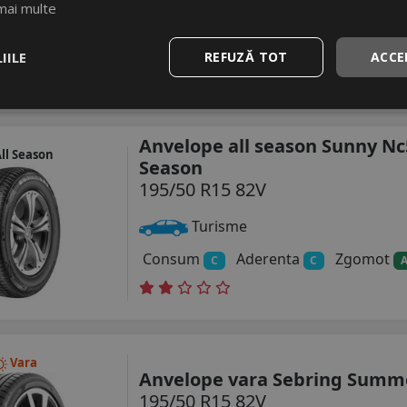
Turisme
mai multe
Consum
Aderenta
Zgomot
D
B
IILE
REFUZĂ TOT
ACCE
Anvelope all season Sunny Nc
ll Season
Season
195/50 R15 82V
Turisme
Consum
Aderenta
Zgomot
C
C
Vara
Anvelope vara Sebring Summ
195/50 R15 82V