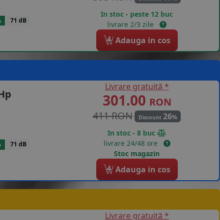
In stoc - peste 12 buc
A
71 dB
livrare 2/3 zile
4
Adauga in cos
Livrare gratuită *
 Hp
301.00
RON
411 RON
26
%
Discount
In stoc - 8 buc
livrare 24/48 ore
A
71 dB
Stoc magazin
4
Adauga in cos
Livrare gratuită *