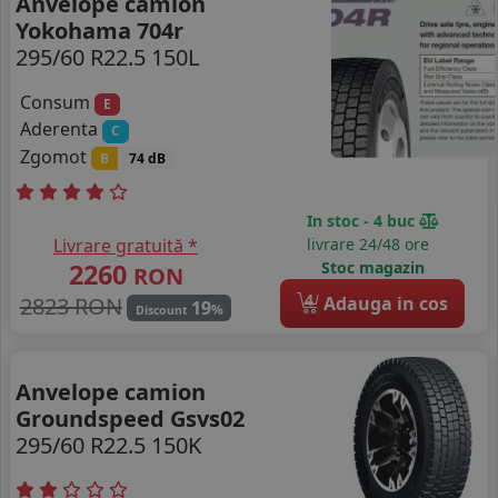
Anvelope camion
Yokohama 704r
295/60 R22.5 150L
Consum
E
Aderenta
C
Zgomot
B
74 dB
In stoc - 4 buc
Livrare gratuită *
livrare 24/48 ore
2260
Stoc magazin
RON
4
2823 RON
Adauga in cos
19
%
Discount
Anvelope camion
Groundspeed Gsvs02
295/60 R22.5 150K