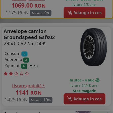
1069.00
livrare 2/3 zile
RON
1175 RON
4
Adauga in cos
9
%
Discount
Anvelope camion
Groundspeed Gsfs02
295/60 R22.5 150K
Consum
C
Aderenta
A
Zgomot
A
71 dB
In stoc - 4 buc
Livrare gratuită *
livrare 24/48 ore
1141
Stoc magazin
RON
4
1425 RON
Adauga in cos
19
%
Discount