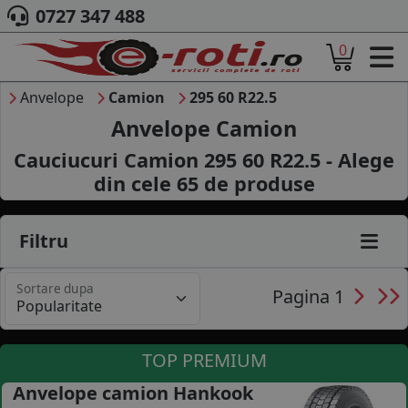
0727 347 488
0
ACASA
DESPRE NOI
Anvelope
Camion
295 60 R22.5
ANVELOPE
Anvelope Camion
AUTO
Cauciucuri Camion 295 60 R22.5 - Alege
CAMION
din cele
65
de produse
MOTO
AGROINDUSTRIALE
CAUTARE DUPA
Filtru
DIMENSIUNI
PRODUCATORI ANVELOPE
Sortare dupa
MARCA AUTO
Pagina 1
BLOG
B2B - COLABORARE COMPANII
TOP PREMIUM
CONT
Anvelope camion Hankook
CONTACT