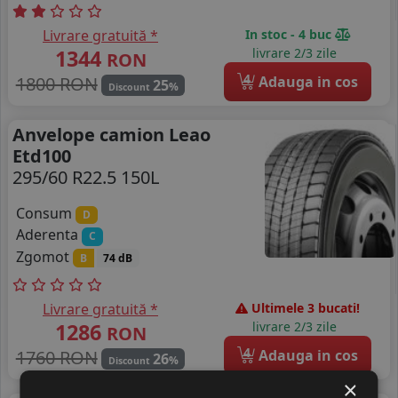
Livrare gratuită *
In stoc - 4 buc
1344
livrare 2/3 zile
RON
4
1800 RON
Adauga in cos
25
%
Discount
Anvelope camion Leao
Etd100
295/60 R22.5 150L
Consum
D
Aderenta
C
Zgomot
B
74 dB
Livrare gratuită *
Ultimele 3 bucati!
1286
livrare 2/3 zile
RON
4
1760 RON
Adauga in cos
26
%
Discount
×