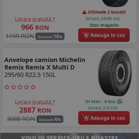
Ultimele 2 bucati!
Livrare gratuită *
livrare 24/48 ore
966
Stoc magazin
RON
4
1159 RON
Adauga in cos
16
%
Discount
Anvelope camion Michelin
Remix Remix X Multi D
295/60 R22.5 150L
Livrare gratuită *
In stoc - 4 buc
2887
livrare 2/3 zile
RON
4
3088 RON
Adauga in cos
6
%
Discount