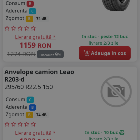
Consum
E
Aderenta
C
Zgomot
B
74 dB
Livrare gratuită *
In stoc - peste 12 buc
1159
livrare 2/3 zile
RON
4
1274 RON
Adauga in cos
9
%
Discount
Anvelope camion Leao
R203-d
295/60 R22.5 150
Consum
C
Aderenta
B
Zgomot
B
74 dB
Livrare gratuită *
In stoc - 10 buc
livrare 2/3 zile