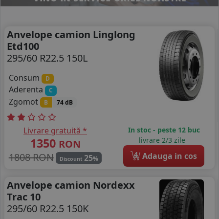
Anvelope camion Linglong
Etd100
295/60 R22.5 150L
Consum
D
Aderenta
C
Zgomot
B
74 dB
Livrare gratuită *
In stoc - peste 12 buc
1350
livrare 2/3 zile
RON
4
1808 RON
Adauga in cos
25
%
Discount
Anvelope camion Nordexx
Trac 10
295/60 R22.5 150K