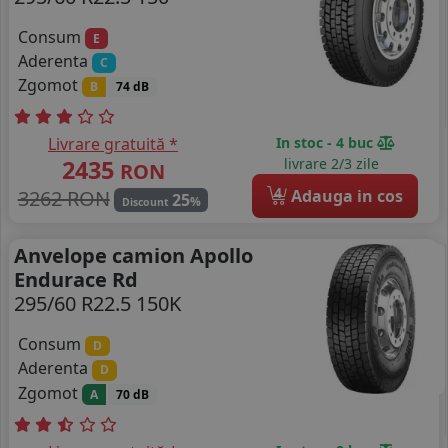
Consum
E
Aderenta
C
Zgomot
B
74 dB
Livrare gratuită *
In stoc - 4 buc
2435
livrare 2/3 zile
RON
4
3262 RON
Adauga in cos
25
%
Discount
Anvelope camion Apollo
Endurace Rd
295/60 R22.5 150K
Consum
D
Aderenta
D
Zgomot
A
70 dB