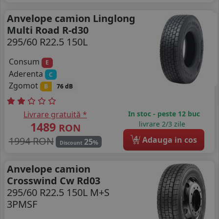
Anvelope camion Linglong
Multi Road R-d30
295/60 R22.5 150L
Consum
E
Aderenta
C
Zgomot
B
76 dB
Livrare gratuită *
In stoc - peste 12 buc
1489
livrare 2/3 zile
RON
4
1994 RON
Adauga in cos
25
%
Discount
Anvelope camion
Crosswind Cw Rd03
295/60 R22.5 150L M+S
3PMSF