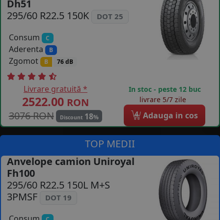
Dh51
COS (
0 PRODUSE
)
295/60 R22.5 150K
DOT 25
Consum
C
Aderenta
B
Zgomot
B
76 dB
Livrare gratuită *
In stoc - peste 12 buc
2522.00
livrare 5/7 zile
RON
3076 RON
4
Adauga in cos
18
%
Discount
TOP MEDII
Anvelope camion Uniroyal
Fh100
295/60 R22.5 150L M+S
3PMSF
DOT 19
Consum
C