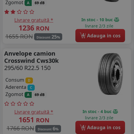
Zgomot
A
69 dB
Livrare gratuită *
In stoc - 10 buc
1236
livrare 2/3 zile
RON
4
1655 RON
Adauga in cos
25
%
Discount
Anvelope camion
Crosswind Cws30k
295/60 R22.5 150
Consum
D
Aderenta
C
Zgomot
A
69 dB
Livrare gratuită *
In stoc - 4 buc
1651
livrare 2/3 zile
RON
4
1766 RON
Adauga in cos
6
%
Discount