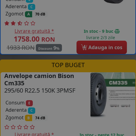
Aderenta
C
Zgomot
A
70 dB
Livrare gratuită *
In stoc - 9 buc
1758.00
livrare 2/3 zile
RON
1933 RON
4
Adauga in cos
9
%
Discount
TOP BUGET
Anvelope camion Bison
Cm335
295/60 R22.5 150K 3PMSF
Consum
E
Aderenta
C
Zgomot
B
74 dB
Livrare gratuită *
In stoc - peste 12 buc