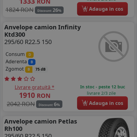
1333
RON
4
1824 RON
Adauga in cos
26
%
Discount
Anvelope camion Infinity
Ktd300
295/60 R22.5 150
Consum
D
Aderenta
B
Zgomot
B
75 dB
Livrare gratuită *
In stoc - peste 12 buc
1910
livrare 2/3 zile
RON
4
2042 RON
Adauga in cos
6
%
Discount
Anvelope camion Petlas
Rh100
295/60 R22.5 150