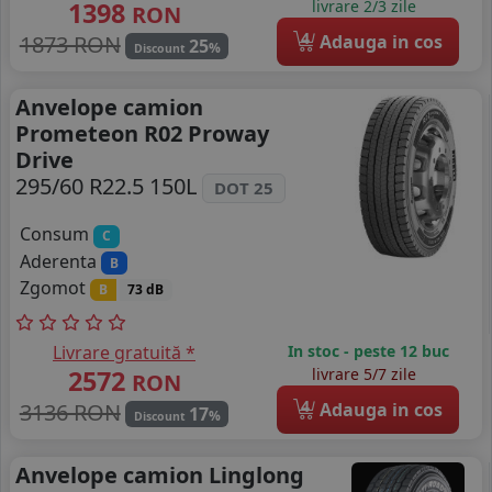
1398
livrare 2/3 zile
RON
4
1873 RON
Adauga in cos
25
%
Discount
Anvelope camion
Prometeon R02 Proway
Drive
295/60 R22.5 150L
DOT 25
Consum
C
Aderenta
B
Zgomot
B
73 dB
Livrare gratuită *
In stoc - peste 12 buc
2572
livrare 5/7 zile
RON
4
3136 RON
Adauga in cos
17
%
Discount
Anvelope camion Linglong