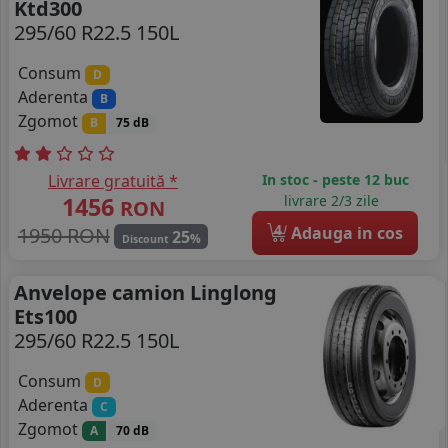
Ktd300
295/60 R22.5 150L
Consum
D
Aderenta
B
Zgomot
B
75 dB
Livrare gratuită *
In stoc - peste 12 buc
1456
livrare 2/3 zile
RON
4
1950 RON
Adauga in cos
25
%
Discount
Anvelope camion Linglong
Ets100
295/60 R22.5 150L
Consum
D
Aderenta
C
Zgomot
A
70 dB