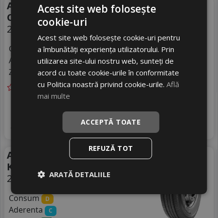
Anvelope camion
Acest site web folosește
Crosswind Cwd30k
cookie-uri
295/60 R22.5 150L
Acest site web folosește cookie-uri pentru
Consum
a îmbunătăți experiența utilizatorului. Prin
D
Aderenta
utilizarea site-ului nostru web, sunteți de
B
Zgomot
acord cu toate cookie-urile în conformitate
B
75 dB
cu Politica noastră privind cookie-urile.
Află
mai multe
Livrare gratuită *
In stoc - peste 12 buc
1809
livrare 2/3 zile
RON
ACCEPTĂ TOATE
4
1988 RON
Adauga in cos
9
%
Discount
REFUZĂ TOT
Anvelope camion Linglong
Kts300
ARATĂ DETALIILE
295/60 R22.5 150L
Consum
D
Aderenta
C