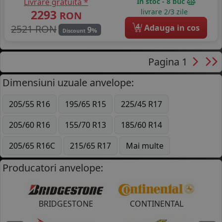
Livrare gratuită *
In stoc - 8 buc
2293
livrare 2/3 zile
RON
4
2521 RON
Adauga in cos
9
%
Discount
Pagina 1
Dimensiuni uzuale anvelope:
205/55 R16
195/65 R15
225/45 R17
205/60 R16
155/70 R13
185/60 R14
205/65 R16C
215/65 R17
Mai multe
Producatori anvelope:
BRIDGESTONE
CONTINENTAL