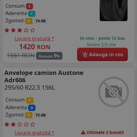
Consum
E
Aderenta
C
Zgomot
B
74 dB
Livrare gratuită *
In stoc - peste 12 buc
1420
livrare 2/3 zile
RON
4
1561 RON
Adauga in cos
9
%
Discount
Anvelope camion Austone
Adr606
295/60 R22.5 156L
Consum
D
Aderenta
B
Zgomot
B
73 dB
Livrare gratuită *
Ultimele 3 bucati!