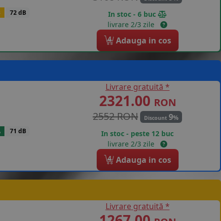
B
72 dB
In stoc - 6 buc
livrare 2/3 zile
4
Adauga in cos
Livrare gratuită *
2321.00
RON
2552 RON
9
%
Discount
A
71 dB
In stoc - peste 12 buc
livrare 2/3 zile
4
Adauga in cos
Livrare gratuită *
1267.00