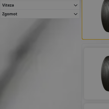
INFINITY
Viteza
LEAO
Zgomot
LINGLONG
PETLAS
ROADX
TRIANGLE
UNIVERSAL TYRES