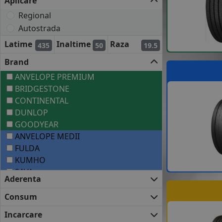
Aplicare
Regional
Autostrada
Latime
Inaltime
Raza
435
50
19.5
Brand
ANVELOPE PREMIUM
BRIDGESTONE
CONTINENTAL
DUNLOP
GOODYEAR
ANVELOPE MEDII
FULDA
KUMHO
SAVA
Aderenta
ANVELOPE BUGET
APLUS
Consum
CROSSWIND
Incarcare
DOUBLE COIN