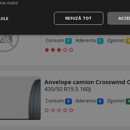
mai multe
IILE
REFUZĂ TOT
ACCE
Anvelope camion Infinity Ett
435/50 R19.5 160
Consum
Aderenta
Zgomot
C
C
Anvelope camion Crosswind C
435/50 R19.5 160J
Consum
Aderenta
Zgomot
B
B