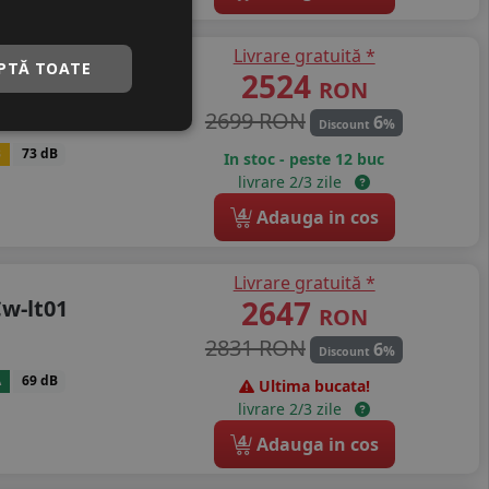
Livrare gratuită *
PTĂ TOATE
2524
100
RON
2699 RON
6
%
Discount
B
73 dB
In stoc - peste 12 buc
livrare 2/3 zile
4
Adauga in cos
Livrare gratuită *
2647
w-lt01
RON
2831 RON
6
%
Discount
A
69 dB
Ultima bucata!
livrare 2/3 zile
4
Adauga in cos