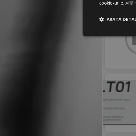
cookie-urile.
Află 
ARATĂ DETAL