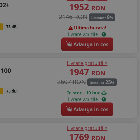
02+
1952
RON
2146 RON
9
%
Discount
B
73 dB
Ultima bucata!
livrare 2/3 zile
4
Adauga in cos
Livrare gratuită *
1947
t100
RON
2607 RON
25
%
Discount
B
73 dB
In stoc - 10 buc
livrare 2/3 zile
4
Adauga in cos
Livrare gratuită *
1769
RON