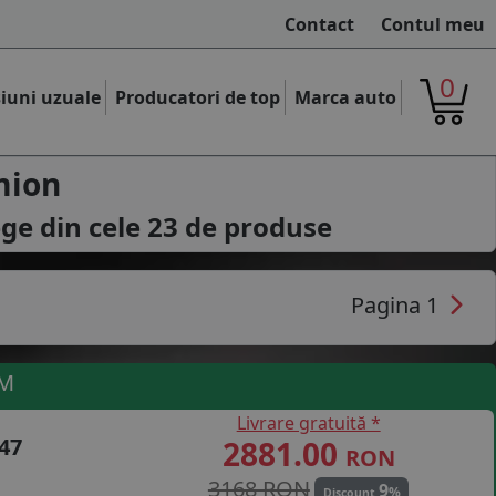
Contact
Contul meu
0
iuni uzuale
Producatori de top
Marca auto
mion
ege din cele
23
de produse
Pagina 1
UM
Livrare gratuită *
47
2881.00
RON
3168 RON
9
%
Discount