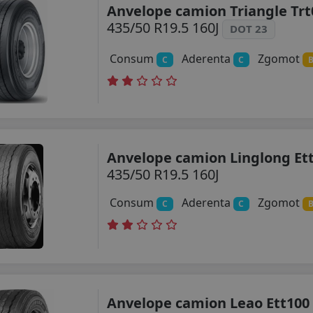
Anvelope camion Triangle Trt
435/50 R19.5 160J
DOT 23
Consum
Aderenta
Zgomot
C
C
Anvelope camion Linglong Et
435/50 R19.5 160J
Consum
Aderenta
Zgomot
C
C
Anvelope camion Leao Ett100