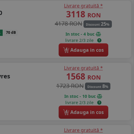
Livrare gratuită *
3118
0
RON
4178 RON
25
%
Discount
A
70 dB
In stoc - 4 buc
livrare 2/3 zile
4
Adauga in cos
Livrare gratuită *
1568
yres
RON
1723 RON
8
%
Discount
In stoc - 10 buc
livrare 2/3 zile
4
Adauga in cos
Livrare gratuită *