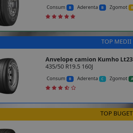
Consum
Aderenta
Zgomot
B
B
TOP MEDII
Anvelope camion Kumho Lt23
435/50 R19.5 160J
Consum
Aderenta
Zgomot
B
C
TOP BUGET