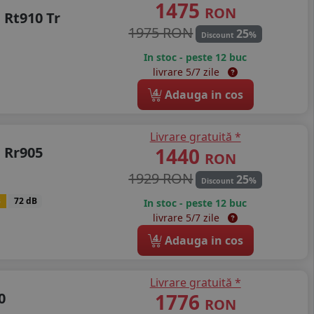
1475
RON
 Rt910 Tr
1975 RON
25
%
Discount
In stoc - peste 12 buc
livrare 5/7 zile
4
Adauga in cos
Livrare gratuită *
 Rr905
1440
RON
1929 RON
25
%
Discount
B
72 dB
In stoc - peste 12 buc
livrare 5/7 zile
4
Adauga in cos
Livrare gratuită *
0
1776
RON