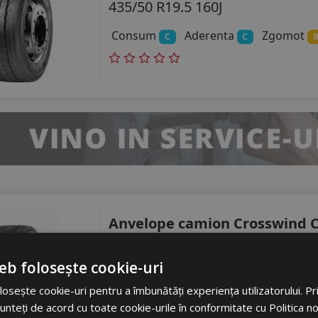
435/50 R19.5 160J
Consum
Aderenta
Zgomot
C
C
Anvelope camion Crosswind 
435/50 R19.5 160J 3PMSF
eb folosește cookie-uri
Consum
Aderenta
Zgomot
C
C
osește cookie-uri pentru a îmbunătăți experiența utilizatorului. Prin
unteți de acord cu toate cookie-urile în conformitate cu Politica n