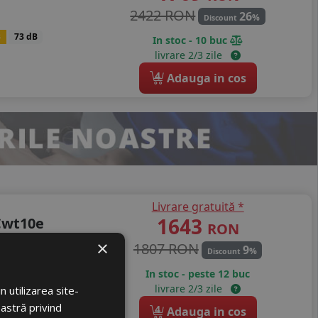
2422 RON
26
%
Discount
B
73 dB
In stoc - 10 buc
livrare 2/3 zile
4
Adauga in cos
Livrare gratuită *
1643
Cwt10e
RON
×
1807 RON
9
%
Discount
B
73 dB
In stoc - peste 12 buc
livrare 2/3 zile
 utilizarea site-
oastră privind
4
Adauga in cos