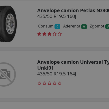
Anvelope camion Petlas Nz30
435/50 R19.5 160J
Consum
Aderenta
Zgomot
C
A
Anvelope camion Universal T
Unkl01
435/50 R19.5 164J