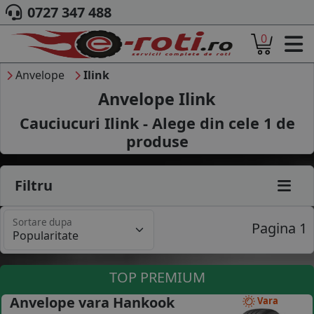
0727 347 488
0
ACASA
DESPRE NOI
Anvelope
Ilink
ANVELOPE
Anvelope Ilink
AUTO
Cauciucuri Ilink - Alege din cele
1
de
CAMION
produse
MOTO
AGROINDUSTRIALE
CAUTARE DUPA
Filtru
DIMENSIUNI
PRODUCATORI ANVELOPE
Sortare dupa
MARCA AUTO
Pagina 1
BLOG
B2B - COLABORARE COMPANII
TOP PREMIUM
CONT
Anvelope vara Hankook
Vara
CONTACT