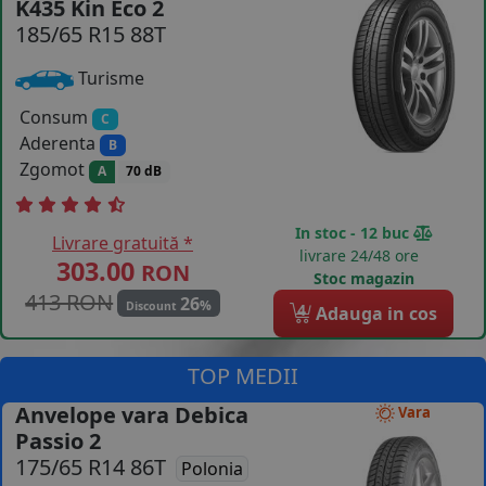
K435 Kin Eco 2
185/65 R15 88T
COS (
0 PRODUSE
)
Turisme
Consum
C
Aderenta
B
Zgomot
A
70 dB
In stoc - 12 buc
Livrare gratuită *
livrare 24/48 ore
303.00
RON
Stoc magazin
413 RON
26
%
Discount
4
Adauga in cos
TOP MEDII
Anvelope vara Debica
Vara
Passio 2
175/65 R14 86T
Polonia