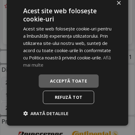
×
Acest site web folosește
Ultimele 2 bucati!
cookie-uri
Livrare gratuită *
livrare 24/48 ore
317
Stoc magazin
RON
Acest site web folosește cookie-uri pentru
4
a îmbunătăți experiența utilizatorului. Prin
445 RON
Adauga in cos
28
%
Discount
+ Videoclip
utilizarea site-ului nostru web, sunteți de
acord cu toate cookie-urile în conformitate
Pagina 1
cu Politica noastră privind cookie-urile.
Află
mai multe
Dimensiuni uzuale anvelope:
ACCEPTĂ TOATE
205/55 R16
195/65 R15
225/45 R17
185/70 R14
235/45 R18
195/75 R16C
REFUZĂ TOT
235/55 R18
245/40 R18
Mai multe
ARATĂ DETALIILE
Producatori anvelope: