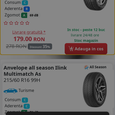
Consum
C
Aderenta
B
Zgomot
A
69 dB
In stoc - peste 12 buc
Livrare gratuită *
livrare 24/48 ore
179.00
RON
Stoc magazin
278 RON
35
%
Discount
4
Adauga in cos
Anvelope all season Ilink
All Season
Multimatch As
215/60 R16 99H
Turisme
Consum
C
Aderenta
C
Zgomot
A
71 dB