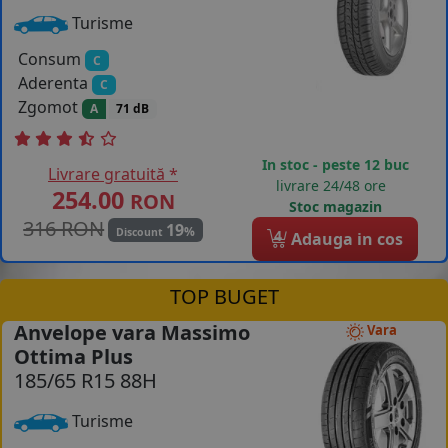
Turisme
Consum
C
Aderenta
C
Zgomot
A
71 dB
In stoc - peste 12 buc
Livrare gratuită *
livrare 24/48 ore
254.00
RON
Stoc magazin
316 RON
19
%
Discount
4
Adauga in cos
TOP BUGET
Anvelope vara Massimo
Vara
Ottima Plus
185/65 R15 88H
Turisme