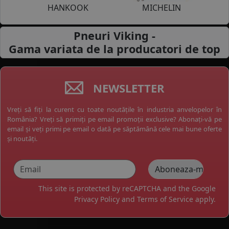
HANKOOK
MICHELIN
Pneuri Viking -
Gama variata de la
producatori de top
NEWSLETTER
Vreți să fiți la curent cu toate noutățile în industria anvelopelor în
România? Vreți să primiți pe email promoții exclusive? Abonați-vă pe
email și veți primi pe email o dată pe săptămână cele mai bune oferte
și noutăți.
This site is protected by reCAPTCHA and the Google
Privacy Policy
and
Terms of Service
apply.