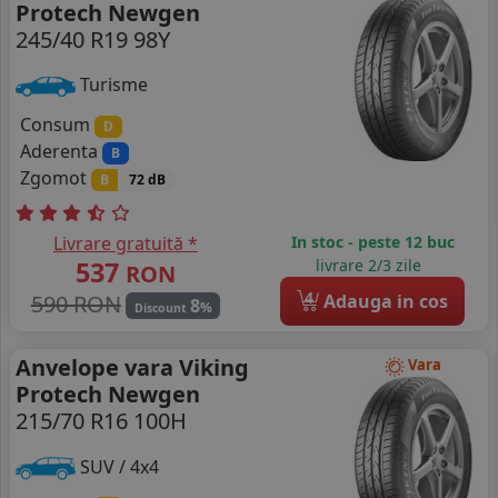
Protech Newgen
245/40 R19 98Y
Turisme
Consum
D
Aderenta
B
Zgomot
B
72 dB
Livrare gratuită *
In stoc - peste 12 buc
537
livrare 2/3 zile
RON
4
590 RON
Adauga in cos
8
%
Discount
Anvelope vara Viking
Vara
Protech Newgen
215/70 R16 100H
SUV / 4x4