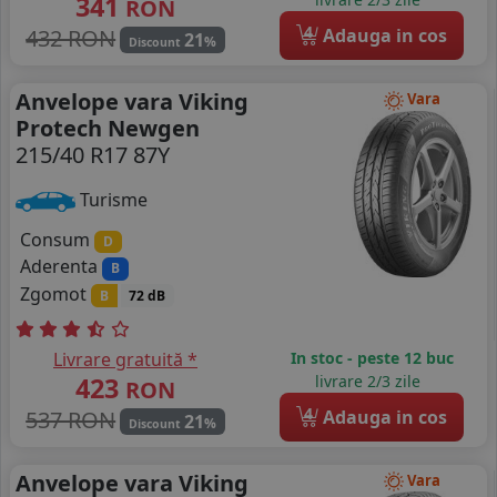
341
RON
4
432 RON
Adauga in cos
21
%
Discount
Anvelope vara Viking
Vara
Protech Newgen
215/40 R17 87Y
Turisme
Consum
D
Aderenta
B
Zgomot
B
72 dB
Livrare gratuită *
In stoc - peste 12 buc
423
livrare 2/3 zile
RON
4
537 RON
Adauga in cos
21
%
Discount
Anvelope vara Viking
Vara