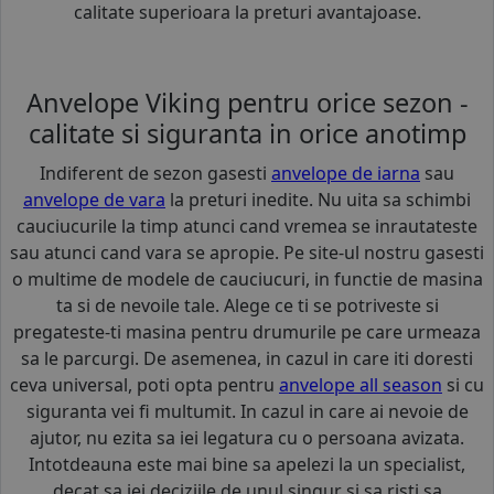
calitate superioara la preturi avantajoase.
Anvelope Viking pentru orice sezon -
calitate si siguranta in orice anotimp
Indiferent de sezon gasesti
anvelope de iarna
sau
anvelope de vara
la preturi inedite. Nu uita sa schimbi
cauciucurile la timp atunci cand vremea se inrautateste
sau atunci cand vara se apropie. Pe site-ul nostru gasesti
o multime de modele de cauciucuri, in functie de masina
ta si de nevoile tale. Alege ce ti se potriveste si
pregateste-ti masina pentru drumurile pe care urmeaza
sa le parcurgi. De asemenea, in cazul in care iti doresti
ceva universal, poti opta pentru
anvelope all season
si cu
siguranta vei fi multumit. In cazul in care ai nevoie de
ajutor, nu ezita sa iei legatura cu o persoana avizata.
Intotdeauna este mai bine sa apelezi la un specialist,
decat sa iei deciziile de unul singur si sa risti sa