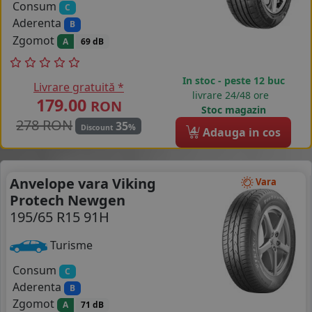
Consum
C
Aderenta
B
Zgomot
A
69 dB
In stoc - peste 12 buc
Livrare gratuită *
livrare 24/48 ore
179.00
RON
Stoc magazin
278 RON
35
%
Discount
4
Adauga in cos
Anvelope vara Viking
Vara
Protech Newgen
195/65 R15 91H
Turisme
Consum
C
Aderenta
B
Zgomot
A
71 dB