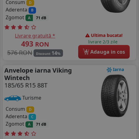
Consum
D
Aderenta
B
Zgomot
A
71 dB
Livrare gratuită *
Ultima bucata!
493
livrare 2/3 zile
RON
4
576 RON
Adauga in cos
14
%
Discount
Anvelope iarna Viking
Iarna
Wintech
185/65 R15 88T
Turisme
Consum
D
Aderenta
C
Zgomot
A
71 dB