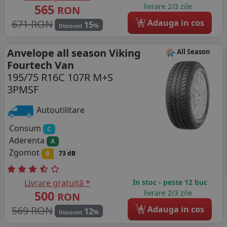
565
livrare 2/3 zile
RON
4
671 RON
Adauga in cos
15
%
Discount
Anvelope all season Viking
All Season
Fourtech Van
195/75 R16C 107R M+S
3PMSF
Autoutilitare
Consum
C
Aderenta
A
Zgomot
B
73 dB
Livrare gratuită *
In stoc - peste 12 buc
500
livrare 2/3 zile
RON
4
569 RON
Adauga in cos
12
%
Discount