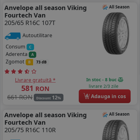
Anvelope all season Viking
All Season
Fourtech Van
205/65 R16C 107T
Autoutilitare
Consum
C
Aderenta
A
Zgomot
B
73 dB
Livrare gratuită *
In stoc - 8 buc
581
livrare 2/3 zile
RON
4
661 RON
Adauga in cos
12
%
Discount
Anvelope all season Viking
All Season
Fourtech Van
205/75 R16C 110R