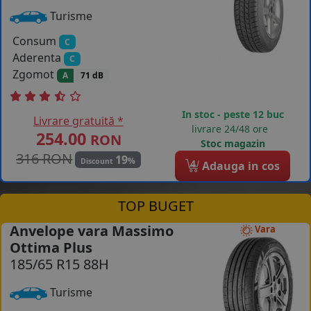
Turisme
Consum
C
Aderenta
C
Zgomot
A
71 dB
In stoc - peste 12 buc
Livrare gratuită *
livrare 24/48 ore
254.00
RON
Stoc magazin
316 RON
19
%
Discount
4
Adauga in cos
TOP BUGET
Anvelope vara Massimo
Vara
Ottima Plus
185/65 R15 88H
Turisme