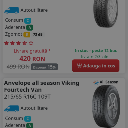
Autoutilitare
Consum
C
Aderenta
A
Zgomot
B
73 dB
Livrare gratuită *
In stoc - peste 12 buc
420
livrare 2/3 zile
RON
4
499 RON
Adauga in cos
15
%
Discount
Anvelope all season Viking
All Season
Fourtech Van
215/65 R16C 109T
Autoutilitare
Consum
C
Aderenta
A