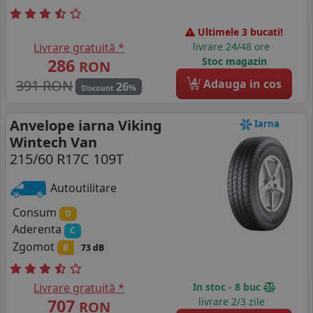
Ultimele 3 bucati!
Livrare gratuită *
livrare 24/48 ore
286
Stoc magazin
RON
4
391 RON
Adauga in cos
26
%
Discount
Anvelope iarna Viking
Iarna
Wintech Van
215/60 R17C 109T
Autoutilitare
Consum
D
Aderenta
C
Zgomot
B
73 dB
Livrare gratuită *
In stoc - 8 buc
707
livrare 2/3 zile
RON