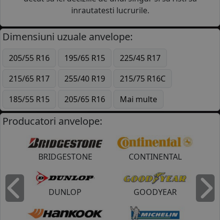
inrautatesti lucrurile.
Dimensiuni uzuale anvelope:
205/55 R16
195/65 R15
225/45 R17
215/65 R17
255/40 R19
215/75 R16C
185/55 R15
205/65 R16
Mai multe
Producatori anvelope:
BRIDGESTONE
CONTINENTAL
DUNLOP
GOODYEAR
Inapoi
I