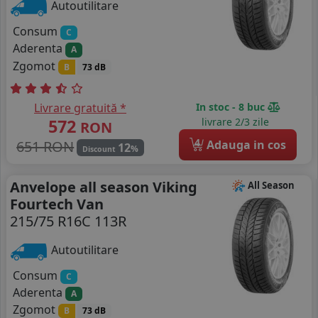
Autoutilitare
Consum
C
Aderenta
A
Zgomot
B
73 dB
Livrare gratuită *
In stoc - 8 buc
572
livrare 2/3 zile
RON
4
651 RON
Adauga in cos
12
%
Discount
Anvelope all season Viking
All Season
Fourtech Van
215/75 R16C 113R
Autoutilitare
Consum
C
Aderenta
A
Zgomot
B
73 dB