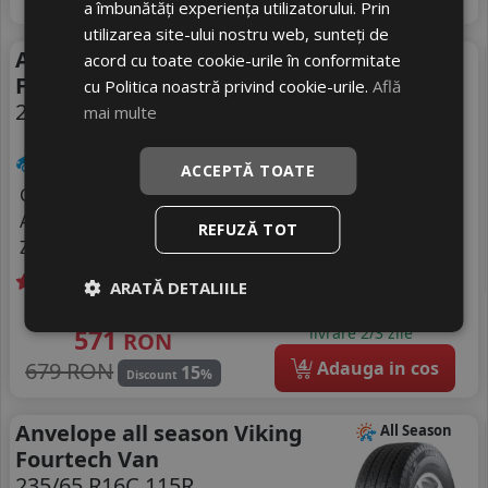
%
Discount
a îmbunătăți experiența utilizatorului. Prin
utilizarea site-ului nostru web, sunteți de
Anvelope all season Viking
All Season
acord cu toate cookie-urile în conformitate
Fourtech Van
cu Politica noastră privind cookie-urile.
Află
225/70 R15C 112R
mai multe
Autoutilitare
ACCEPTĂ TOATE
Consum
C
Aderenta
A
REFUZĂ TOT
Zgomot
B
73 dB
ARATĂ DETALIILE
Livrare gratuită *
In stoc - peste 12 buc
571
livrare 2/3 zile
RON
4
679 RON
Adauga in cos
15
%
Discount
Anvelope all season Viking
All Season
Fourtech Van
235/65 R16C 115R