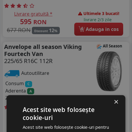
Livrare gratuită *
Ultimele 3 bucati!
595
livrare 2/3 zile
RON
4
677 RON
Adauga in cos
12
%
Discount
Anvelope all season Viking
All Season
Fourtech Van
225/65 R16C 112R
Autoutilitare
Consum
C
Aderenta
A
Zgomot
B
73 dB
×
Acest site web folosește
Livrare gratuită *
In stoc - 8 buc
cookie-uri
646
livrare 2/3 zile
RON
Acest site web folosește cookie-uri pentru
4
735 RON
Adauga in cos
12