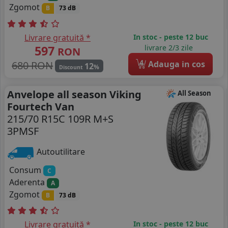
Zgomot
B
73 dB
Livrare gratuită *
In stoc - peste 12 buc
597
livrare 2/3 zile
RON
4
680 RON
Adauga in cos
12
%
Discount
Anvelope all season Viking
All Season
Fourtech Van
215/70 R15C 109R M+S
3PMSF
Autoutilitare
Consum
C
Aderenta
A
Zgomot
B
73 dB
Livrare gratuită *
In stoc - peste 12 buc