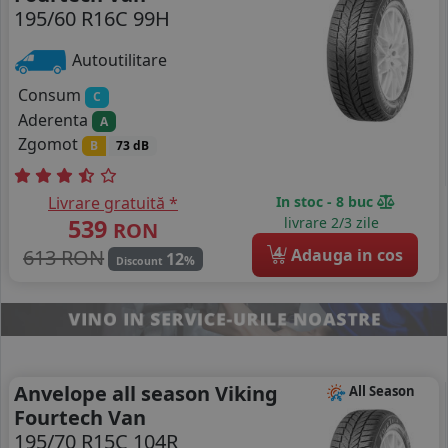
195/60 R16C 99H
Autoutilitare
Consum
C
Aderenta
A
Zgomot
B
73 dB
Livrare gratuită *
In stoc - 8 buc
539
livrare 2/3 zile
RON
4
613 RON
Adauga in cos
12
%
Discount
Anvelope all season Viking
All Season
Fourtech Van
195/70 R15C 104R