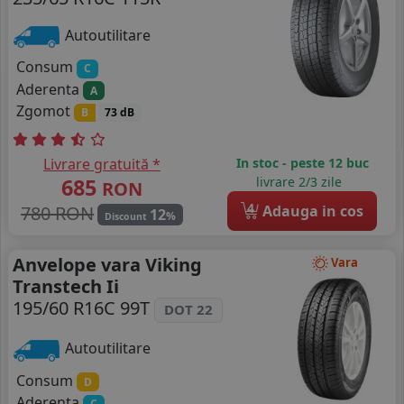
Autoutilitare
Consum
C
Aderenta
A
Zgomot
B
73 dB
Livrare gratuită *
In stoc - peste 12 buc
685
livrare 2/3 zile
RON
4
780 RON
Adauga in cos
12
%
Discount
Anvelope vara Viking
Vara
Transtech Ii
195/60 R16C 99T
DOT 22
Autoutilitare
Consum
D
Aderenta
C