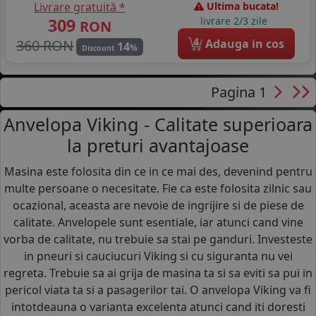
Livrare gratuită *
Ultima bucata!
309
livrare 2/3 zile
RON
4
360 RON
Adauga in cos
14
%
Discount
Pagina 1
Anvelopa Viking - Calitate superioara
la preturi avantajoase
Masina este folosita din ce in ce mai des, devenind pentru
multe persoane o necesitate. Fie ca este folosita zilnic sau
ocazional, aceasta are nevoie de ingrijire si de piese de
calitate. Anvelopele sunt esentiale, iar atunci cand vine
vorba de calitate, nu trebuie sa stai pe ganduri. Investeste
in pneuri si cauciucuri Viking si cu siguranta nu vei
regreta. Trebuie sa ai grija de masina ta si sa eviti sa pui in
pericol viata ta si a pasagerilor tai. O anvelopa Viking va fi
intotdeauna o varianta excelenta atunci cand iti doresti