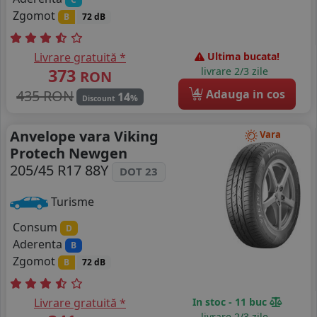
Zgomot
B
72 dB
Livrare gratuită *
Ultima bucata!
373
livrare 2/3 zile
RON
4
435 RON
Adauga in cos
14
%
Discount
Anvelope vara Viking
Vara
Protech Newgen
205/45 R17 88Y
DOT 23
Turisme
Consum
D
Aderenta
B
Zgomot
B
72 dB
Livrare gratuită *
In stoc - 11 buc
livrare 2/3 zile