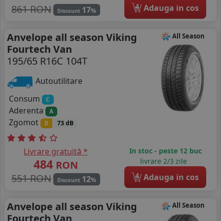
4
861 RON
Adauga in cos
17
%
Discount
Anvelope all season Viking
All Season
Fourtech Van
195/65 R16C 104T
Autoutilitare
Consum
C
Aderenta
A
Zgomot
B
73 dB
Livrare gratuită *
In stoc - peste 12 buc
484
livrare 2/3 zile
RON
4
551 RON
Adauga in cos
12
%
Discount
Anvelope all season Viking
All Season
Fourtech Van