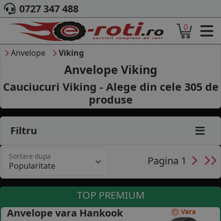
0727 347 488
0
ACASA
DESPRE NOI
Anvelope
Viking
ANVELOPE
Anvelope Viking
AUTO
Cauciucuri Viking - Alege din cele
305
de
CAMION
produse
MOTO
AGROINDUSTRIALE
CAUTARE DUPA
Filtru
DIMENSIUNI
PRODUCATORI ANVELOPE
Sortare dupa
MARCA AUTO
Pagina 1
BLOG
B2B - COLABORARE COMPANII
TOP PREMIUM
CONT
Anvelope vara Hankook
Vara
CONTACT