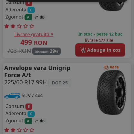
Consum
E
Aderenta
C
Zgomot
A
71 dB
Livrare gratuită *
In stoc - peste 12 buc
499
livrare 5/7 zile
RON
4
703 RON
Adauga in cos
29
%
Discount
Anvelope vara Unigrip
Vara
Force A/t
225/60 R17 99H
DOT 25
SUV / 4x4
Consum
E
Aderenta
C
Zgomot
A
71 dB