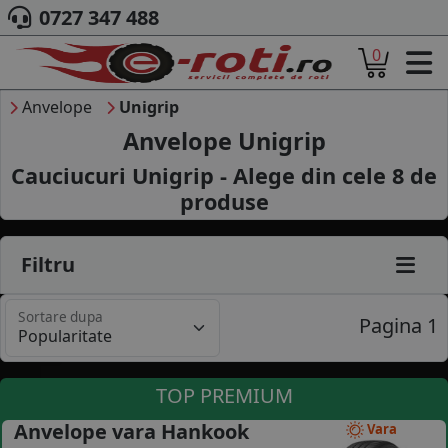
0727 347 488
0
ACASA
DESPRE NOI
Anvelope
Unigrip
ANVELOPE
Anvelope Unigrip
AUTO
Cauciucuri Unigrip - Alege din cele
8
de
CAMION
produse
MOTO
AGROINDUSTRIALE
CAUTARE DUPA
Filtru
DIMENSIUNI
PRODUCATORI ANVELOPE
Sortare dupa
MARCA AUTO
Pagina 1
BLOG
B2B - COLABORARE COMPANII
TOP PREMIUM
CONT
Anvelope vara Hankook
Vara
CONTACT