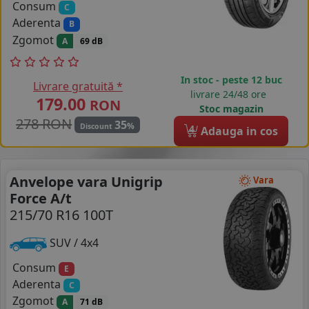
Consum
C
Aderenta
B
Zgomot
A
69 dB
In stoc - peste 12 buc
Livrare gratuită *
livrare 24/48 ore
179.00
RON
Stoc magazin
278 RON
35
%
Discount
4
Adauga in cos
Anvelope vara Unigrip
Vara
Force A/t
215/70 R16 100T
SUV / 4x4
Consum
E
Aderenta
C
Zgomot
A
71 dB