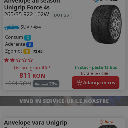
Anvelope all season
Unigrip Force 4s
265/35 R22 102W
DOT 25
SUV / 4x4
Consum
C
Aderenta
B
Zgomot
B
72 dB
Livrare gratuită *
In stoc - peste 12 buc
811
livrare 5/7 zile
RON
4
1061 RON
Adauga in cos
23
%
Discount
Anvelope vara Unigrip
Vara