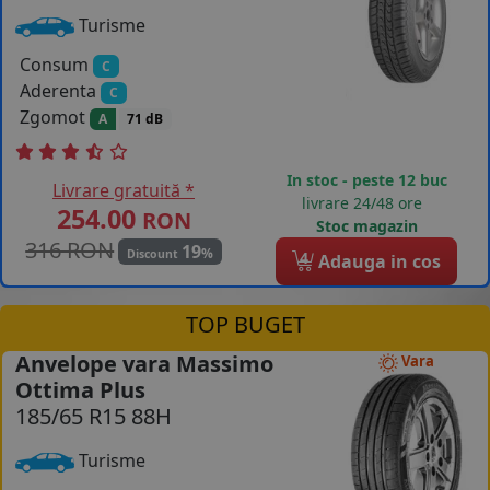
Turisme
Consum
C
Aderenta
C
Zgomot
A
71 dB
In stoc - peste 12 buc
Livrare gratuită *
livrare 24/48 ore
254.00
RON
Stoc magazin
316 RON
19
%
Discount
4
Adauga in cos
TOP BUGET
Anvelope vara Massimo
Vara
Ottima Plus
185/65 R15 88H
Turisme