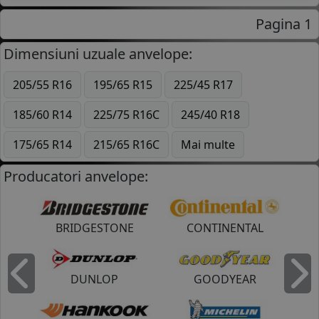
Pagina 1
Dimensiuni uzuale anvelope:
205/55 R16
195/65 R15
225/45 R17
185/60 R14
225/75 R16C
245/40 R18
175/65 R14
215/65 R16C
Mai multe
Producatori anvelope:
BRIDGESTONE
CONTINENTAL
DUNLOP
GOODYEAR
Inapoi
I