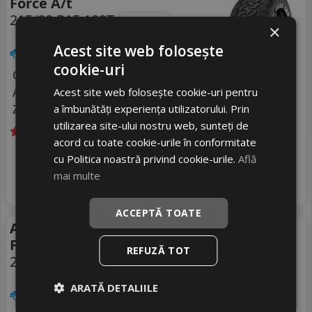
Force A/t
215/80 R15 102T
DOT 25
×
Acest site web folosește
SUV / 4x4
cookie-uri
Consum
E
Acest site web folosește cookie-uri pentru
Aderenta
C
a îmbunătăți experiența utilizatorului. Prin
Zgomot
A
71 dB
utilizarea site-ului nostru web, sunteți de
acord cu toate cookie-urile în conformitate
Livrare gratuită *
In stoc - peste 12 buc
cu Politica noastră privind cookie-urile.
Află
538
livrare 5/7 zile
RON
mai multe
4
785 RON
Adauga in cos
31
%
Discount
ACCEPTĂ TOATE
Anvelope vara Unigrip
Vara
Force A/t
REFUZĂ TOT
225/70 R16 103T
DOT 25
ARATĂ DETALIILE
SUV / 4x4