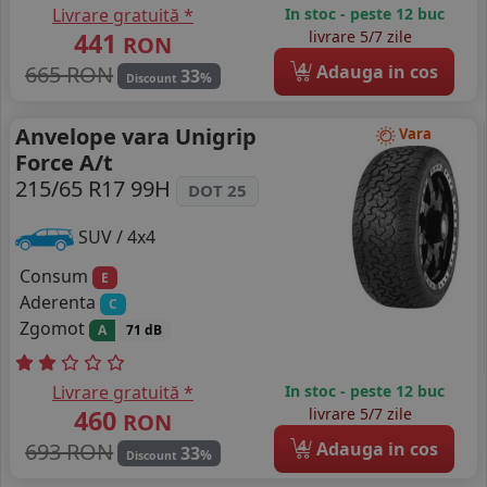
Livrare gratuită *
In stoc - peste 12 buc
441
livrare 5/7 zile
RON
4
665 RON
Adauga in cos
33
%
Discount
Anvelope vara Unigrip
Vara
Force A/t
215/65 R17 99H
DOT 25
SUV / 4x4
Consum
E
Aderenta
C
Zgomot
A
71 dB
Livrare gratuită *
In stoc - peste 12 buc
460
livrare 5/7 zile
RON
4
693 RON
Adauga in cos
33
%
Discount