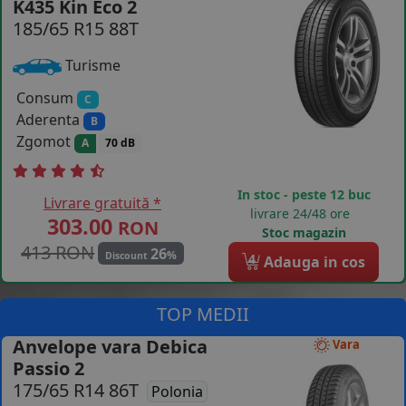
K435 Kin Eco 2
185/65 R15 88T
COS (
0 PRODUSE
)
Turisme
Consum
C
Aderenta
B
Zgomot
A
70 dB
In stoc - peste 12 buc
Livrare gratuită *
livrare 24/48 ore
303.00
RON
Stoc magazin
413 RON
26
%
Discount
4
Adauga in cos
TOP MEDII
Anvelope vara Debica
Vara
Passio 2
175/65 R14 86T
Polonia