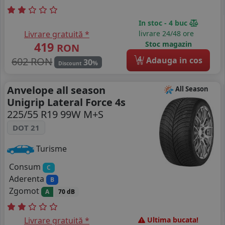
In stoc - 4 buc
Livrare gratuită *
livrare 24/48 ore
419
Stoc magazin
RON
4
602 RON
Adauga in cos
30
%
Discount
Anvelope all season
All Season
Unigrip Lateral Force 4s
225/55 R19 99W M+S
DOT 21
Turisme
Consum
C
Aderenta
B
Zgomot
A
70 dB
Livrare gratuită *
Ultima bucata!