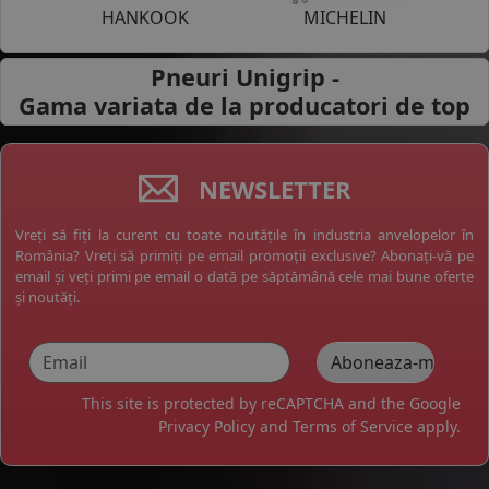
HANKOOK
MICHELIN
Pneuri Unigrip -
Gama variata de la
producatori de top
NEWSLETTER
Vreți să fiți la curent cu toate noutățile în industria anvelopelor în
România? Vreți să primiți pe email promoții exclusive? Abonați-vă pe
email și veți primi pe email o dată pe săptămână cele mai bune oferte
și noutăți.
This site is protected by reCAPTCHA and the Google
Privacy Policy
and
Terms of Service
apply.