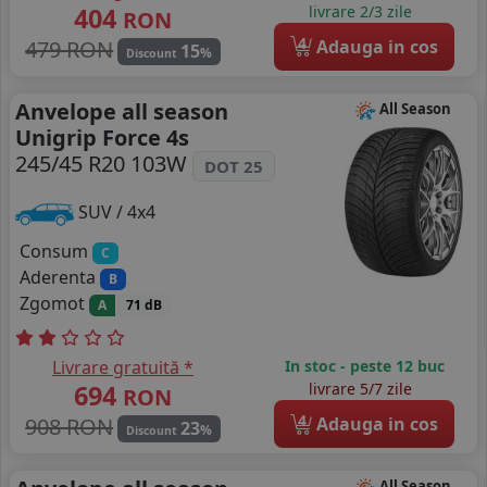
404
livrare 2/3 zile
RON
4
479 RON
Adauga in cos
15
%
Discount
Anvelope all season
All Season
Unigrip Force 4s
245/45 R20 103W
DOT 25
SUV / 4x4
Consum
C
Aderenta
B
Zgomot
A
71 dB
Livrare gratuită *
In stoc - peste 12 buc
694
livrare 5/7 zile
RON
4
908 RON
Adauga in cos
23
%
Discount
All Season