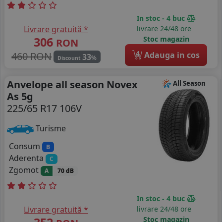
In stoc - 4 buc
Livrare gratuită *
livrare 24/48 ore
306
Stoc magazin
RON
4
460 RON
Adauga in cos
33
%
Discount
Anvelope all season Novex
All Season
As 5g
225/65 R17 106V
Turisme
Consum
B
Aderenta
C
Zgomot
A
70 dB
In stoc - 4 buc
Livrare gratuită *
livrare 24/48 ore
Stoc magazin