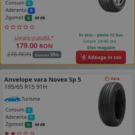
Consum
C
Aderenta
B
Zgomot
A
69 dB
In stoc - peste 12 buc
Livrare gratuită *
livrare 24/48 ore
179.00
RON
Stoc magazin
278 RON
35
%
Discount
4
Adauga in cos
Anvelope vara Novex Sp 5
Vara
195/65 R15 91H
Turisme
Consum
C
Aderenta
C
Zgomot
A
69 dB