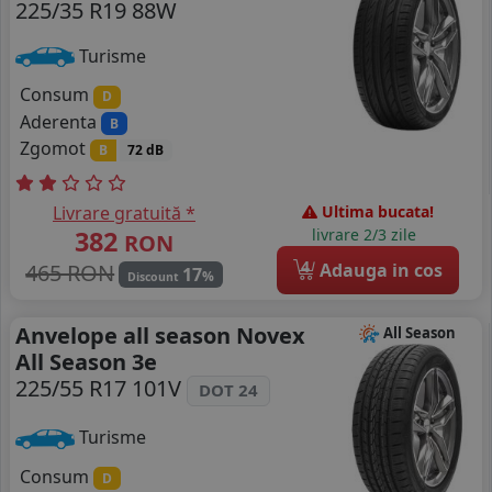
225/35 R19 88W
Turisme
Consum
D
Aderenta
B
Zgomot
B
72 dB
Livrare gratuită *
Ultima bucata!
382
livrare 2/3 zile
RON
4
465 RON
Adauga in cos
17
%
Discount
Anvelope all season Novex
All Season
All Season 3e
225/55 R17 101V
DOT 24
Turisme
Consum
D