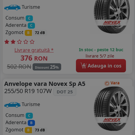
Turisme
Consum
C
Aderenta
C
Zgomot
B
72 dB
Livrare gratuită *
In stoc - peste 12 buc
376
livrare 5/7 zile
RON
4
502 RON
Adauga in cos
25
%
Discount
Anvelope vara Novex Sp A5
Vara
255/50 R19 107W
DOT 25
Turisme
Consum
C
Aderenta
B
Zgomot
B
73 dB