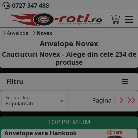
0727 347 488
0
ACASA
DESPRE NOI
Anvelope
Novex
ANVELOPE
Anvelope Novex
AUTO
Cauciucuri Novex - Alege din cele
234
de
CAMION
produse
MOTO
AGROINDUSTRIALE
CAUTARE DUPA
Filtru
DIMENSIUNI
PRODUCATORI ANVELOPE
Sortare dupa
MARCA AUTO
Pagina 1
BLOG
B2B - COLABORARE COMPANII
TOP PREMIUM
CONT
Anvelope vara Hankook
Vara
CONTACT