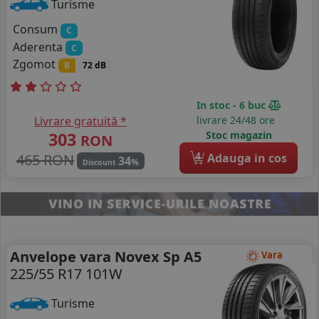
Turisme
Consum
C
Aderenta
C
Zgomot
B
72 dB
In stoc - 6 buc
Livrare gratuită *
livrare 24/48 ore
303
Stoc magazin
RON
4
465 RON
Adauga in cos
34
%
Discount
Anvelope vara Novex Sp A5
Vara
225/55 R17 101W
Turisme