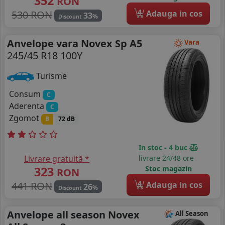
352
RON
4
530 RON
Adauga in cos
33
%
Discount
Anvelope vara Novex Sp A5
Vara
245/45 R18 100Y
Turisme
Consum
C
Aderenta
C
Zgomot
B
72 dB
In stoc - 4 buc
Livrare gratuită *
livrare 24/48 ore
323
Stoc magazin
RON
4
441 RON
Adauga in cos
26
%
Discount
Anvelope all season Novex
All Season