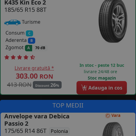
K435 Kin Eco 2
185/65 R15 88T
COS (
0 PRODUSE
)
Turisme
Consum
C
Aderenta
B
Zgomot
A
70 dB
In stoc - peste 12 buc
Livrare gratuită *
livrare 24/48 ore
303.00
RON
Stoc magazin
413 RON
26
%
Discount
4
Adauga in cos
TOP MEDII
Anvelope vara Debica
Vara
Passio 2
175/65 R14 86T
Polonia