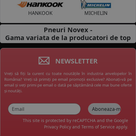
HANKOOK
MICHELIN
Pneuri Novex -
Gama variata de la
producatori de top
NEWSLETTER
Vreți să fiți la curent cu toate noutățile în industria anvelopelor în
România? Vreți să primiți pe email promoții exclusive? Abonați-vă pe
email și veți primi pe email o dată pe săptămână cele mai bune oferte
și noutăți.
This site is protected by reCAPTCHA and the Google
Privacy Policy
and
Terms of Service
apply.