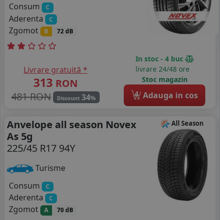
Consum
C
Aderenta
C
Zgomot
B
72 dB
In stoc - 4 buc
Livrare gratuită *
livrare 24/48 ore
313
Stoc magazin
RON
4
481 RON
Adauga in cos
34
%
Discount
Anvelope all season Novex
All Season
As 5g
225/45 R17 94Y
Turisme
Consum
C
Aderenta
C
Zgomot
A
70 dB