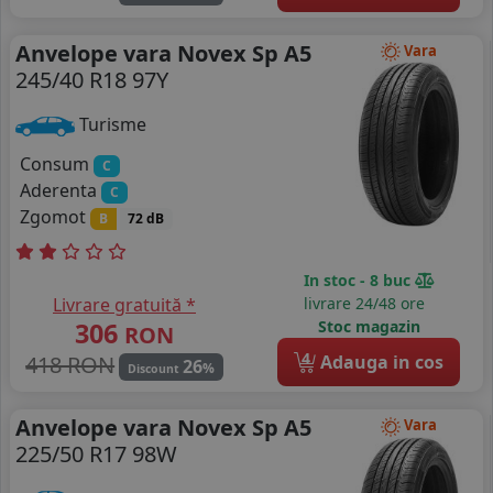
Anvelope vara Novex Sp A5
Vara
245/40 R18 97Y
Turisme
Consum
C
Aderenta
C
Zgomot
B
72 dB
In stoc - 8 buc
Livrare gratuită *
livrare 24/48 ore
306
Stoc magazin
RON
4
418 RON
Adauga in cos
26
%
Discount
Anvelope vara Novex Sp A5
Vara
225/50 R17 98W