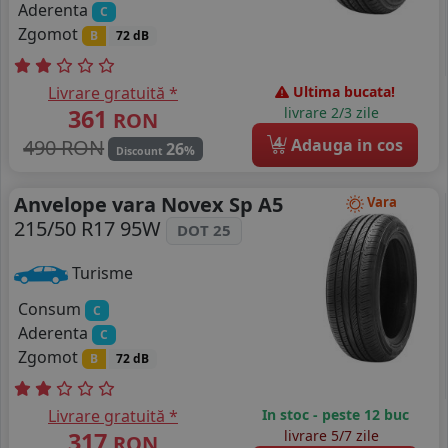
Aderenta
C
Zgomot
B
72 dB
Livrare gratuită *
Ultima bucata!
361
livrare 2/3 zile
RON
4
490 RON
Adauga in cos
26
%
Discount
Anvelope vara Novex Sp A5
Vara
215/50 R17 95W
DOT 25
Turisme
Consum
C
Aderenta
C
Zgomot
B
72 dB
Livrare gratuită *
In stoc - peste 12 buc
317
livrare 5/7 zile
RON