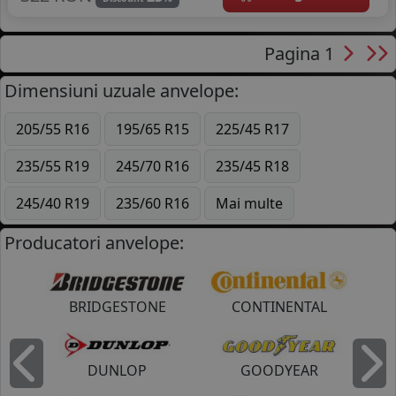
Pagina 1
Dimensiuni uzuale anvelope:
205/55 R16
195/65 R15
225/45 R17
235/55 R19
245/70 R16
235/45 R18
245/40 R19
235/60 R16
Mai multe
Producatori anvelope:
BRIDGESTONE
CONTINENTAL
DUNLOP
GOODYEAR
Inapoi
I