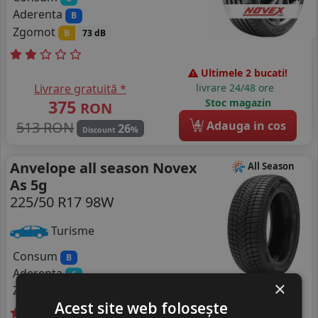
Aderenta
B
Zgomot
B
73 dB
Ultimele 2 bucati!
Livrare gratuită *
livrare 24/48 ore
375
Stoc magazin
RON
4
513 RON
Adauga in cos
26
%
Discount
Anvelope all season Novex
All Season
As 5g
225/50 R17 98W
Turisme
Consum
B
Aderenta
C
×
Zgomot
A
70 dB
Acest site web folosește