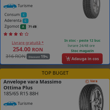
Turisme
Consum
C
Aderenta
C
Zgomot
A
71 dB
In stoc - peste 12 buc
Livrare gratuită *
livrare 24/48 ore
254.00
RON
Stoc magazin
316 RON
19
%
Discount
4
Adauga in cos
TOP BUGET
Anvelope vara Massimo
Vara
Ottima Plus
185/65 R15 88H
Turisme