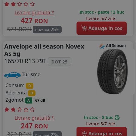
Livrare gratuită *
In stoc - peste 12 buc
427
livrare 5/7 zile
RON
4
571 RON
Adauga in cos
25
%
Discount
Anvelope all season Novex
All Season
As 5g
165/70 R13 79T
DOT 25
Turisme
Consum
D
Aderenta
D
Zgomot
A
67 dB
Livrare gratuită *
In stoc - 8 buc
247
livrare 5/7 zile
RON
4
322 RON
Adauga in cos
23
%
Discount