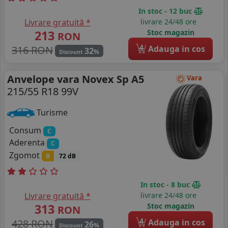
In stoc - 12 buc
Livrare gratuită *
livrare 24/48 ore
213
Stoc magazin
RON
4
316 RON
Adauga in cos
32
%
Discount
Anvelope vara Novex Sp A5
Vara
215/55 R18 99V
Turisme
Consum
C
Aderenta
C
Zgomot
B
72 dB
In stoc - 8 buc
Livrare gratuită *
livrare 24/48 ore
313
Stoc magazin
RON
4
428 RON
Adauga in cos
26
%
Discount