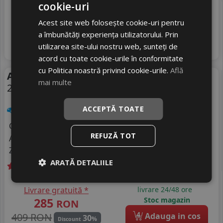
cookie-uri
Ultimele 2 bucati!
Livrare gratuită *
livrare 24/48 ore
Acest site web folosește cookie-uri pentru
325
Stoc magazin
RON
a îmbunătăți experiența utilizatorului. Prin
4
490 RON
Adauga in cos
utilizarea site-ului nostru web, sunteți de
33
%
Discount
acord cu toate cookie-urile în conformitate
cu Politica noastră privind cookie-urile.
Află
Anvelope vara Novex Sp 5
Vara
mai multe
215/55 R16 97W
Turisme
ACCEPTĂ TOATE
Consum
C
REFUZĂ TOT
Aderenta
B
Zgomot
A
70 dB
ARATĂ DETALIILE
Ultimele 2 bucati!
Livrare gratuită *
livrare 24/48 ore
285
Stoc magazin
RON
4
409 RON
Adauga in cos
30
%
Discount