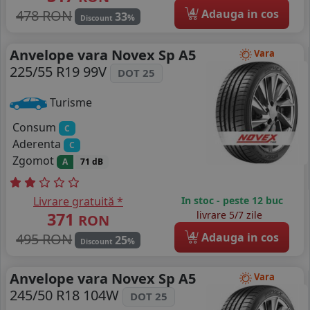
4
478 RON
Adauga in cos
33
%
Discount
Anvelope vara Novex Sp A5
Vara
225/55 R19 99V
DOT 25
Turisme
Consum
C
Aderenta
C
Zgomot
A
71 dB
Livrare gratuită *
In stoc - peste 12 buc
371
livrare 5/7 zile
RON
4
495 RON
Adauga in cos
25
%
Discount
Anvelope vara Novex Sp A5
Vara
245/50 R18 104W
DOT 25