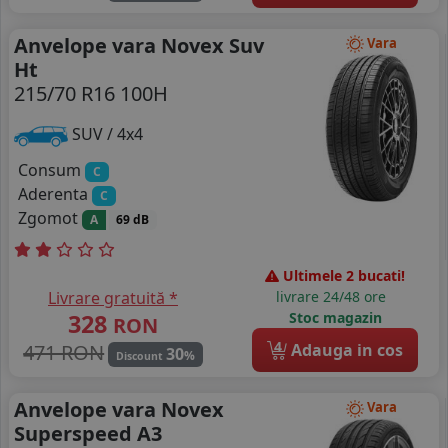
Anvelope vara Novex Suv
Vara
Ht
215/70 R16 100H
SUV / 4x4
Consum
C
Aderenta
C
Zgomot
A
69 dB
Ultimele 2 bucati!
Livrare gratuită *
livrare 24/48 ore
328
Stoc magazin
RON
4
471 RON
Adauga in cos
30
%
Discount
Anvelope vara Novex
Vara
Superspeed A3