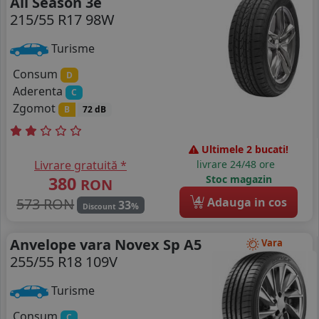
All Season 3e
215/55 R17 98W
Turisme
Consum
D
Aderenta
C
Zgomot
B
72 dB
Ultimele 2 bucati!
Livrare gratuită *
livrare 24/48 ore
380
Stoc magazin
RON
4
573 RON
Adauga in cos
33
%
Discount
Anvelope vara Novex Sp A5
Vara
255/55 R18 109V
Turisme
Consum
C