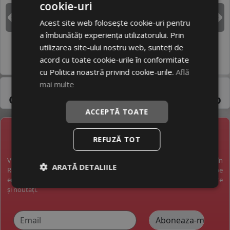
cookie-uri
DUNLOP
GOODYEAR
Acest site web folosește cookie-uri pentru
Inapoi
I
a îmbunătăți experiența utilizatorului. Prin
utilizarea site-ului nostru web, sunteți de
HANKOOK
MICHELIN
acord cu toate cookie-urile în conformitate
cu Politica noastră privind cookie-urile.
Află
Pneuri 35/12.5R17 -
mai multe
Gama variata de la
producatori de top
ACCEPTĂ TOATE
NEWSLETTER
REFUZĂ TOT
Vreți să fiți la curent cu toate noutățile în industria anvelopelor în
ARATĂ DETALIILE
România? Vreți să primiți pe email promoții exclusive? Abonați-vă pe
email și veți primi pe email o dată pe săptămână cele mai bune oferte
și noutăți.