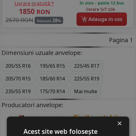
Livrare gratuită *
In stoc - peste 12 buc
1850
livrare 5/7 zile
RON
4
2570 RON
Adauga in cos
28
%
Discount
Pagina 1
Dimensiuni uzuale anvelope:
205/55 R16
195/65 R15
225/45 R17
205/70 R15
185/60 R14
225/55 R19
235/55 R19
175/70 R14
Mai multe
Producatori anvelope:
×
BRIDGESTONE
CONTINENTAL
Acest site web folosește