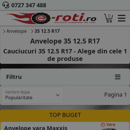
0727 347 488
0
ACASA
DESPRE NOI
Anvelope
35 12.5 R17
ANVELOPE
Anvelope 35 12.5 R17
AUTO
Cauciucuri 35 12.5 R17 - Alege din cele
1
CAMION
de produse
MOTO
AGROINDUSTRIALE
CAUTARE DUPA
Filtru
DIMENSIUNI
PRODUCATORI ANVELOPE
Sortare dupa
MARCA AUTO
Pagina 1
BLOG
B2B - COLABORARE COMPANII
TOP BUGET
CONT
Vara
Anvelope vara Maxxis
CONTACT