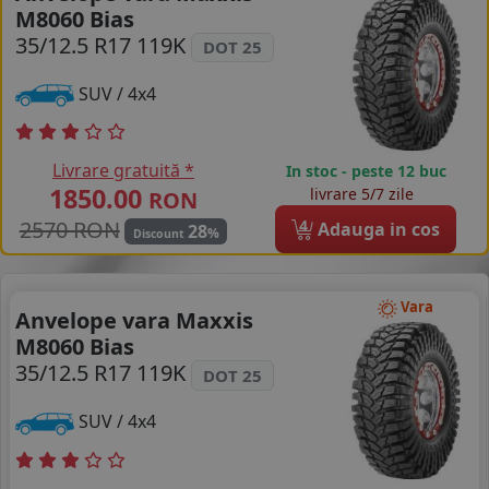
M8060 Bias
COS (
0 PRODUSE
)
35/12.5 R17 119K
DOT 25
SUV / 4x4
Livrare gratuită *
In stoc - peste 12 buc
1850.00
livrare 5/7 zile
RON
2570 RON
4
Adauga in cos
28
%
Discount
Vara
Anvelope vara Maxxis
M8060 Bias
35/12.5 R17 119K
DOT 25
SUV / 4x4