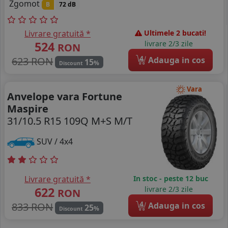
Zgomot
B
72 dB
Livrare gratuită *
Ultimele 2 bucati!
524
livrare 2/3 zile
RON
4
623 RON
Adauga in cos
15
%
Discount
Vara
Anvelope vara Fortune
Maspire
31/10.5 R15 109Q M+S M/T
SUV / 4x4
Livrare gratuită *
In stoc - peste 12 buc
622
livrare 2/3 zile
RON
4
833 RON
Adauga in cos
25
%
Discount