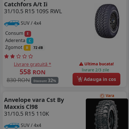
Catchfors A/t Ii
31/10.5 R15 109S RWL
SUV / 4x4
Consum
E
Aderenta
C
Zgomot
B
72 dB
Livrare gratuită *
Ultima bucata!
558
livrare 2/3 zile
RON
4
830 RON
Adauga in cos
32
%
Discount
Vara
Anvelope vara Cst By
Maxxis Cl98
31/10.5 R15 110K
SUV / 4x4