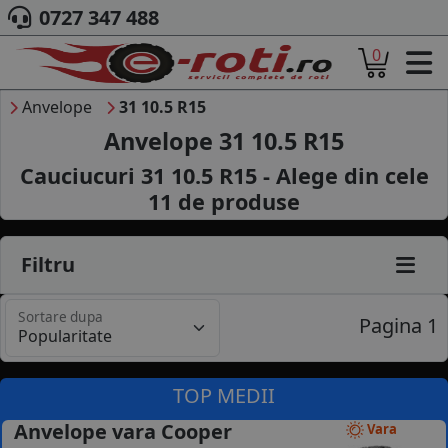
0727 347 488
0
ACASA
DESPRE NOI
Anvelope
31 10.5 R15
ANVELOPE
Anvelope 31 10.5 R15
AUTO
Cauciucuri 31 10.5 R15 - Alege din cele
CAMION
11
de produse
MOTO
AGROINDUSTRIALE
CAUTARE DUPA
Filtru
DIMENSIUNI
PRODUCATORI ANVELOPE
Sortare dupa
MARCA AUTO
Pagina 1
BLOG
B2B - COLABORARE COMPANII
TOP MEDII
CONT
Anvelope vara Cooper
Vara
CONTACT