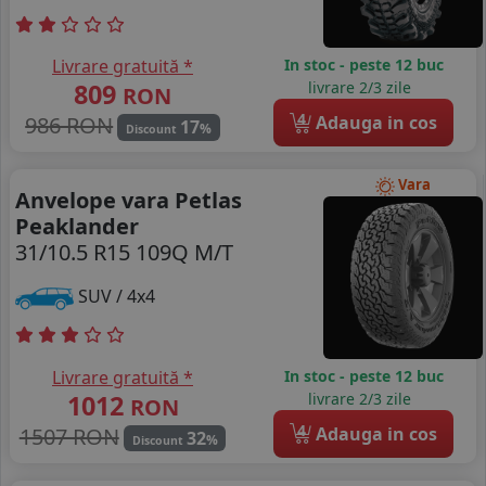
Livrare gratuită *
In stoc - peste 12 buc
809
livrare 2/3 zile
RON
4
986 RON
Adauga in cos
17
%
Discount
Vara
Anvelope vara Petlas
Peaklander
31/10.5 R15 109Q M/T
SUV / 4x4
Livrare gratuită *
In stoc - peste 12 buc
1012
livrare 2/3 zile
RON
4
1507 RON
Adauga in cos
32
%
Discount