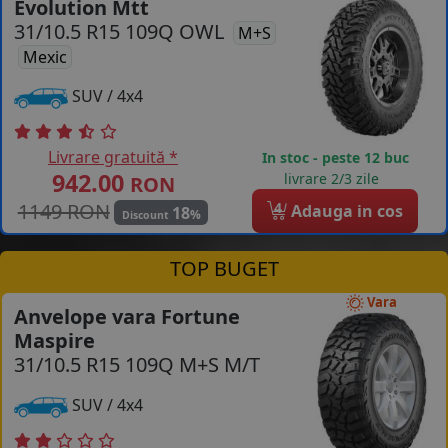
Evolution Mtt
31/10.5 R15 109Q OWL
COS (
0 PRODUSE
)
M+S
Mexic
SUV / 4x4
Livrare gratuită *
In stoc - peste 12 buc
942.00
livrare 2/3 zile
RON
1149 RON
4
Adauga in cos
18
%
Discount
TOP BUGET
Vara
Anvelope vara Fortune
Maspire
31/10.5 R15 109Q M+S M/T
SUV / 4x4