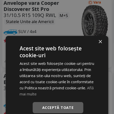
Anvelope vara Cooper
Vara
Discoverer Stt Pro
31/10.5 R15 109Q RWL
M+S
Statele Unite ale Americii
SUV / 4x4
×
Livrare gratuită *
In stoc - 6 buc
Acest site web folosește
956
livrare 2/3 zile
RON
cookie-uri
4
1165 RON
Adauga in cos
17
%
Discount
Acest site web folosește cookie-uri pentru
a îmbunătăți experiența utilizatorului. Prin
Anvelope vara Cooper
Vara
utilizarea site-ului nostru web, sunteți de
Evolution Mtt
acord cu toate cookie-urile în conformitate
31/10.5 R15 109Q OWL
cu Politica noastră privind cookie-urile.
Află
M+S
mai multe
Mexic
SUV / 4x4
ACCEPTĂ TOATE