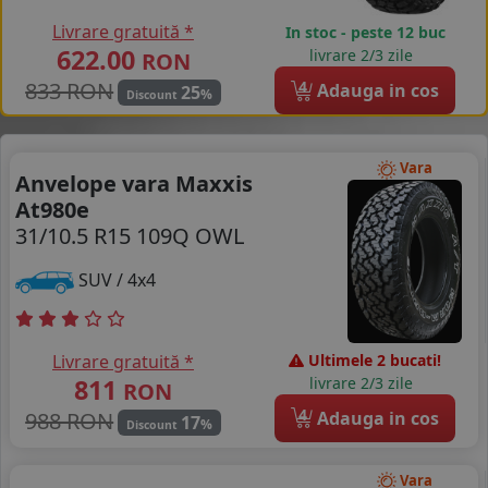
Livrare gratuită *
In stoc - peste 12 buc
622.00
livrare 2/3 zile
RON
833 RON
4
Adauga in cos
25
%
Discount
Vara
Anvelope vara Maxxis
At980e
31/10.5 R15 109Q OWL
SUV / 4x4
Livrare gratuită *
Ultimele 2 bucati!
811
livrare 2/3 zile
RON
4
988 RON
Adauga in cos
17
%
Discount
Vara