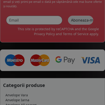
email și veți primi pe email o dată pe săptămână cele mai bune oferte
și noutăți.
This site is protected by reCAPTCHA and the Google
Privacy Policy
and
Terms of Service
apply.
Categorii produse
Anvelope Vara
Anvelope Iarna
Anvelope All season