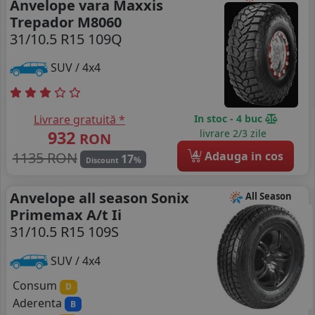
Anvelope vara Maxxis
Trepador M8060
31/10.5 R15 109Q
SUV / 4x4
Livrare gratuită *
In stoc - 4 buc
932
livrare 2/3 zile
RON
4
1135 RON
Adauga in cos
17
%
Discount
Anvelope all season Sonix
All Season
Primemax A/t Ii
31/10.5 R15 109S
SUV / 4x4
Consum
D
Aderenta
B