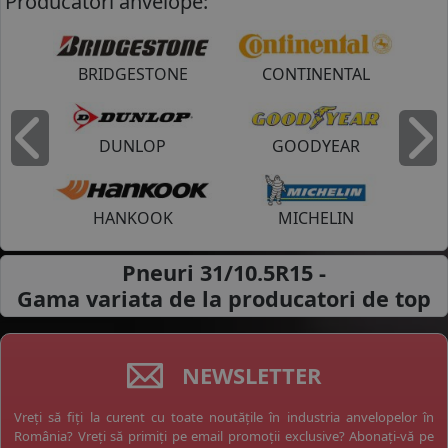
Producatori anvelope:
BRIDGESTONE
CONTINENTAL
DUNLOP
GOODYEAR
Inapoi
I
HANKOOK
MICHELIN
Pneuri 31/10.5R15 -
Gama variata de la
producatori de top
NEWSLETTER
Vreți să fiți la curent cu toate noutățile în industria anvelopelor în
România? Vreți să primiți pe email promoții exclusive? Abonați-vă pe