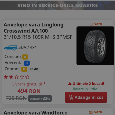
Anvelope vara Linglong
Vara
Crosswind A/t100
31/10.5 R15 109R M+S 3PMSF
SUV / 4x4
Consum
D
Aderenta
B
Zgomot
B
73 dB
Livrare gratuită *
Ultimele 2 bucati!
494
livrare 2/3 zile
RON
4
735 RON
Adauga in cos
32
%
Discount
Anvelope vara Windforce
Vara