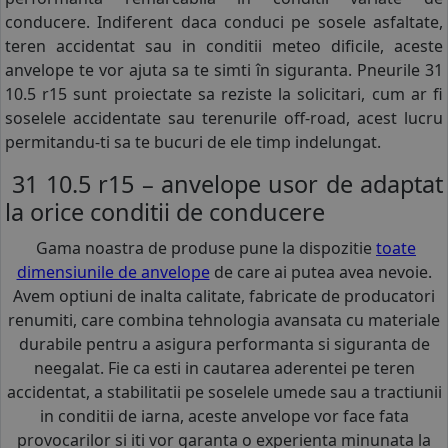
conducere. Indiferent daca conduci pe sosele asfaltate,
teren accidentat sau in conditii meteo dificile, aceste
anvelope te vor ajuta sa te simti în siguranta. Pneurile 31
10.5 r15 sunt proiectate sa reziste la solicitari, cum ar fi
soselele accidentate sau terenurile off-road, acest lucru
permitandu-ti sa te bucuri de ele timp indelungat.
31 10.5 r15 – anvelope usor de adaptat
la orice conditii de conducere
Gama noastra de produse pune la dispozitie
toate
dimensiunile de anvelope
de care ai putea avea nevoie.
Avem optiuni de inalta calitate, fabricate de producatori
renumiti, care combina tehnologia avansata cu materiale
durabile pentru a asigura performanta si siguranta de
neegalat. Fie ca esti in cautarea aderentei pe teren
accidentat, a stabilitatii pe soselele umede sau a tractiunii
in conditii de iarna, aceste anvelope vor face fata
provocarilor si iti vor garanta o experienta minunata la