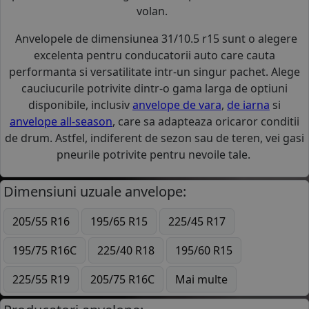
volan.
Anvelopele de dimensiunea 31/10.5 r15 sunt o alegere
excelenta pentru conducatorii auto care cauta
performanta si versatilitate intr-un singur pachet. Alege
cauciucurile potrivite dintr-o gama larga de optiuni
disponibile, inclusiv
anvelope de vara
,
de iarna
si
anvelope all-season
, care sa adapteaza oricaror conditii
de drum. Astfel, indiferent de sezon sau de teren, vei gasi
pneurile potrivite pentru nevoile tale.
Dimensiuni uzuale anvelope:
205/55 R16
195/65 R15
225/45 R17
195/75 R16C
225/40 R18
195/60 R15
225/55 R19
205/75 R16C
Mai multe