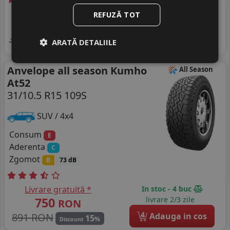
Livrare gratuită *
In stoc - peste 12 buc
REFUZĂ TOT
942
livrare 2/3 zile
RON
4
1149 RON
Adauga in cos
18
ARATĂ DETALIILE
%
Discount
Anvelope all season Kumho
All Season
At52
31/10.5 R15 109S
SUV / 4x4
Consum
E
Aderenta
C
Zgomot
B
73 dB
Livrare gratuită *
In stoc - 4 buc
750
livrare 2/3 zile
RON
4
891 RON
Adauga in cos
15
%
Discount