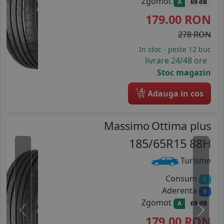
Zgomot
A
69 dB
179.00
RON
278 RON
In stoc - peste 12 buc
livrare 24/48 ore
Stoc magazin
4
Adauga in cos
Massimo
Ottima plus
185/65R15 88H
Turisme
Consum
C
Aderenta
B
Zgomot
A
69 dB
Previous
Next
179.00
RON