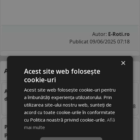
Autor:
E-Roti.ro
Publicat 09/06/2025 07:18
×
Alte știri care te-ar putea interesa
Acest site web folosește
cookie-uri
Acest site web folosește cookie-uri pentru
Anvelope cu profil simetric vs asimetric – care este
a îmbunătăți experiența utilizatorului. Prin
diferenta?
utilizarea site-ului nostru web, sunteți de
22/06 10:08
acord cu toate cookie-urile în conformitate
cu Politica noastră privind cookie-urile.
Află
Profilul anvelopelor de iarna - Importanta acestuia
mai multe
pentru siguranta in timpul deplasarii