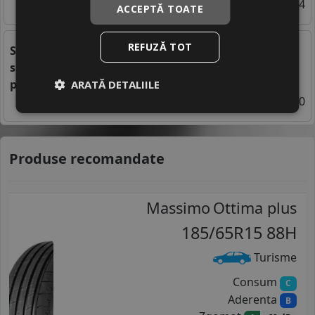
24/10/2022 09:34
ACCEPTĂ TOATE
REFUZĂ TOT
Sens rotatie anvelope - importanta intelegerii
sensului de rulare si impactul acestuia asupra
performantei masinii
ARATĂ DETALIILE
26/02/2024 07:00
Produse recomandate
Massimo
Ottima plus
185/65R15 88H
Turisme
Consum
C
Aderenta
B