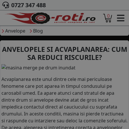
0727 347 488
0
ACASA
DESPRE NOI
Anvelope
Blog
ANVELOPE
AUTO
ANVELOPELE SI ACVAPLANAREA: CUM
CAMION
SA REDUCI RISCURILE?
MOTO
AGROINDUSTRIALE
CAUTARE DUPA
DIMENSIUNI
Acvaplanarea este unul dintre cele mai periculoase
PRODUCATORI ANVELOPE
fenomene care pot aparea in timpul condusului pe
MARCA AUTO
carosabil umed. Ea apare atunci cand stratul de apa
dintre drum si anvelope devine atat de gros incat
BLOG
impiedica contactul direct al cauciucului cu suprafata
B2B - COLABORARE COMPANII
drumului. In aceste conditii, masina isi pierde tractiunea
CONT
si raspunde cu intarziere sau deloc la comenzile soferului.
De aceea, alegerea si intretinerea corecta a anvelopelor
CONTACT