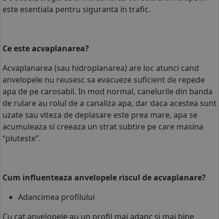
este esentiala pentru siguranta in trafic.
COS (
0 PRODUSE
)
Ce este acvaplanarea?
Acvaplanarea (sau hidroplanarea) are loc atunci cand
anvelopele nu reusesc sa evacueze suficient de repede
apa de pe carosabil. In mod normal, canelurile din banda
de rulare au rolul de a canaliza apa, dar daca acestea sunt
uzate sau viteza de deplasare este prea mare, apa se
acumuleaza si creeaza un strat subtire pe care masina
“pluteste”.
Cum influenteaza anvelopele riscul de acvaplanare?
Adancimea profilului
Cu cat anvelopele au un profil mai adanc si mai bine