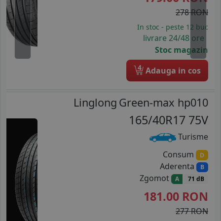
278 RON
In stoc - peste 12 buc
livrare 24/48 ore
Stoc magazin
4
Adauga in cos
Linglong
Green-max hp010
165/40R17 75V
Turisme
Consum
D
Aderenta
B
Zgomot
A
71 dB
181.00
RON
277 RON