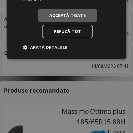
ACCEPTĂ TOATE
Anvelope diferite fata spate - Este periculoasa
utilizarea unor cauciucuri diferite?
REFUZĂ TOT
03/04/2023 07:24
ARATĂ DETALIILE
Cele mai bune anvelope de vara 195 65 r15
14/08/2023 07:41
Produse recomandate
Massimo
Ottima plus
185/65R15 88H
Turisme