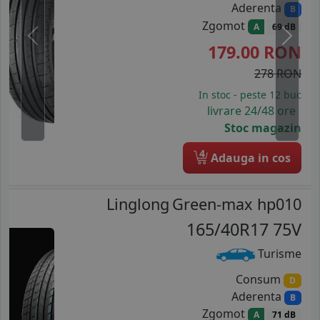
Aderenta
B
Zgomot
A
69 dB
Previous
Next
179.00
RON
278 RON
In stoc - peste 12 buc
livrare 24/48 ore
Stoc magazin
4
Adauga in cos
Linglong
Green-max hp010
165/40R17 75V
Turisme
Consum
D
Aderenta
B
Zgomot
A
71 dB