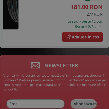
181.00
RON
277 RON
In stoc - peste 12 buc
livrare 2/3 zile
4
Adauga in cos
NEWSLETTER
Vreți să fiți la curent cu toate noutățile în industria anvelopelor în
România? Vreți să primiți pe email promoții exclusive? Abonați-vă pe
email și veți primi pe email o dată pe săptămână cele mai bune oferte
și noutăți.