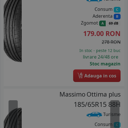
Consum
C
Aderenta
B
Zgomot
A
69 dB
179.00
RON
278 RON
In stoc - peste 12 buc
livrare 24/48 ore
Stoc magazin
4
Adauga in cos
Massimo
Ottima plus
185/65R15 88H
Turisme
Consum
C