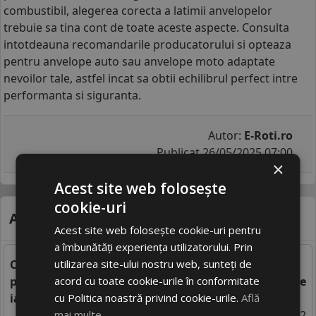
combustibil, alegerea corecta a latimii anvelopelor
trebuie sa tina cont de toate aceste aspecte. Consulta
intotdeauna recomandarile producatorului si opteaza
pentru
anvelope auto
sau
anvelope moto
adaptate
nevoilor tale, astfel incat sa obtii echilibrul perfect intre
performanta si siguranta.
Autor:
E-Roti.ro
Publicat 26/05/2025 07:00
×
Acest site web folosește
cookie-uri
Alte știri care te-ar putea interesa
Acest site web folosește cookie-uri pentru
a îmbunătăți experiența utilizatorului. Prin
utilizarea site-ului nostru web, sunteți de
Cauciucuri de iarna vara - aspecte legale si de
acord cu toate cookie-urile în conformitate
perfomanta legate de circularea vara cu anvelope de
cu Politica noastră privind cookie-urile.
Află
iarna
mai multe
07/11/2024 06:52