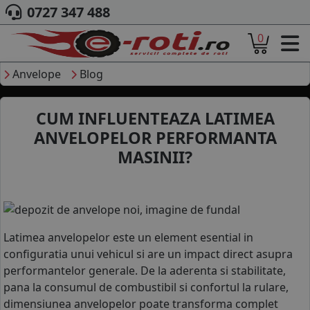
0727 347 488
0
ACASA
DESPRE NOI
Anvelope
Blog
ANVELOPE
AUTO
CUM INFLUENTEAZA LATIMEA
CAMION
ANVELOPELOR PERFORMANTA
MOTO
MASINII?
AGROINDUSTRIALE
CAUTARE DUPA
DIMENSIUNI
PRODUCATORI ANVELOPE
MARCA AUTO
Latimea anvelopelor este un element esential in
BLOG
configuratia unui vehicul si are un impact direct asupra
B2B - COLABORARE COMPANII
performantelor generale. De la aderenta si stabilitate,
CONT
pana la consumul de combustibil si confortul la rulare,
dimensiunea anvelopelor poate transforma complet
CONTACT