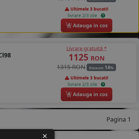
Ultimele 3 bucati!
livrare 2/3 zile
4
Adauga in cos
Livrare gratuită *
Cl98
1125
RON
1315 RON
14
%
Discount
Ultimele 3 bucati!
livrare 2/3 zile
4
Adauga in cos
Pagina 1
×