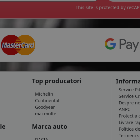
This site is protected by reC
Top producatori
Informa
Service Pi
Michelin
Service C
Continental
Despre no
Goodyear
ANPC
mai multe
Protectia 
Livrare ra
le
Marca auto
Politica d
Termeni si
DACIA