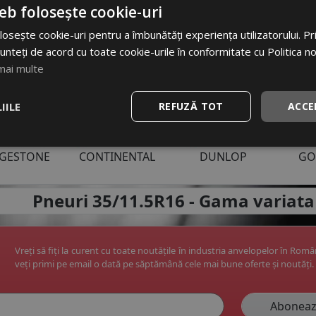
i uzuale anvelope:
eb folosește cookie-uri
6
195/65 R15
225/45 R17
225/55 R19
245/45 R1
osește cookie-uri pentru a îmbunătăți experiența utilizatorului. Prin
unteți de acord cu toate cookie-urile în conformitate cu Politica n
mai multe
IILE
REFUZĂ TOT
ACCE
ri anvelope:
DGESTONE
CONTINENTAL
DUNLOP
GO
apoi
Pneuri 35/11.5R16 -
Gama variata
Vreți să fiți la curent cu toate noutățile în industria anvelopelor în Rom
veți primi pe email o dată pe săptămână cele mai bune oferte și noutăți.