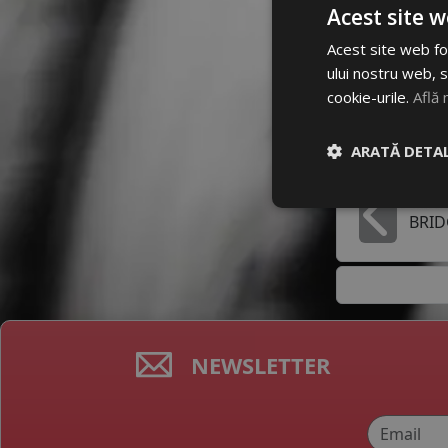
Dimensiun
Acest site w
205/55 R1
Acest site web fol
ului nostru web, s
Mai multe
cookie-urile.
Află 
ARATĂ DETAL
Producato
BRI
In
NEWSLETTER