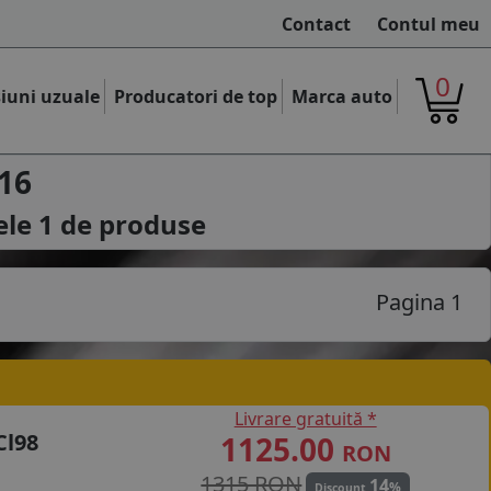
Contact
Contul meu
0
iuni uzuale
Producatori de top
Marca auto
16
ele
1
de produse
Pagina 1
Livrare gratuită *
Cl98
1125.00
RON
1315 RON
14
%
Discount