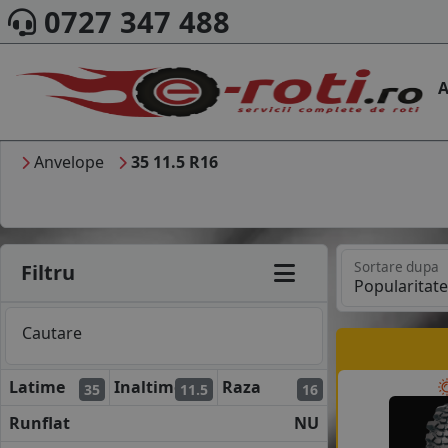
0727 347 488
A
Anvelope
35 11.5 R16
Sortare dupa
Filtru
Cautare
Latime
Inaltime
Raza
35
11.5
16
Runflat
NU