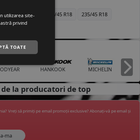
8
195/55 R16
225/45 R18
235/45 R18
 utilizarea site-
oastră privind
PTĂ TOATE
ODYEAR
HANKOOK
MICHELIN
I
 de la
producatori de top
ânia? Vreți să primiți pe email promoții exclusive? Abonați-vă pe email și