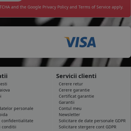
APTCHA and the Google
Privacy Policy
and
Terms of Service
apply.
tii
Servicii clienti
testi
Cerere retur
raiova
Cerere garantie
i
Certificat garantie
Garantii
datelor personale
Contul meu
pida
Newsletter
e confidentialitate
Solicitare de date personale GDPR
 conditii
Solicitare stergere cont GDPR