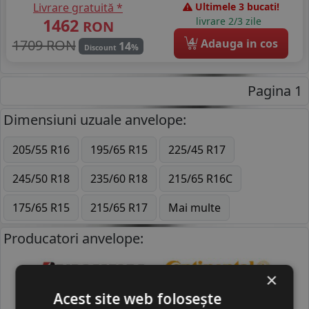
Livrare gratuită *
Ultimele 3 bucati!
1462
livrare 2/3 zile
RON
4
1709 RON
Adauga in cos
14
%
Discount
Pagina 1
Dimensiuni uzuale anvelope:
205/55 R16
195/65 R15
225/45 R17
245/50 R18
235/60 R18
215/65 R16C
175/65 R15
215/65 R17
Mai multe
Producatori anvelope:
×
BRIDGESTONE
CONTINENTAL
Acest site web folosește