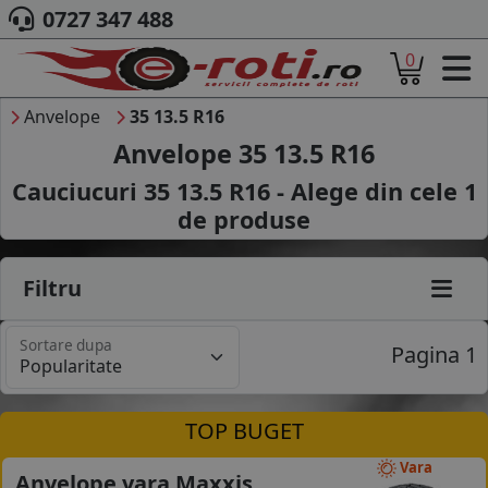
0727 347 488
0
ACASA
DESPRE NOI
Anvelope
35 13.5 R16
ANVELOPE
Anvelope 35 13.5 R16
AUTO
Cauciucuri 35 13.5 R16 - Alege din cele
1
CAMION
de produse
MOTO
AGROINDUSTRIALE
CAUTARE DUPA
Filtru
DIMENSIUNI
PRODUCATORI ANVELOPE
Sortare dupa
MARCA AUTO
Pagina 1
BLOG
B2B - COLABORARE COMPANII
TOP BUGET
CONT
Vara
Anvelope vara Maxxis
CONTACT