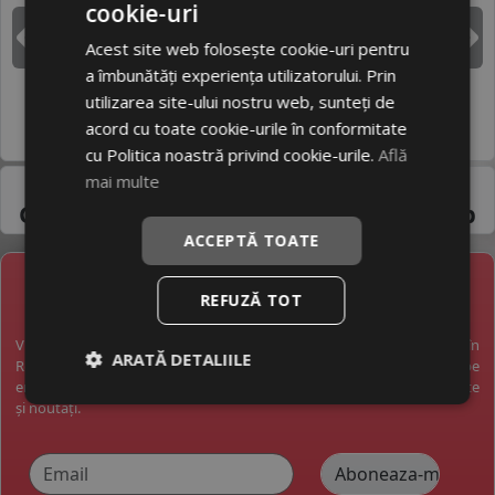
cookie-uri
DUNLOP
GOODYEAR
Acest site web folosește cookie-uri pentru
Inapoi
I
a îmbunătăți experiența utilizatorului. Prin
utilizarea site-ului nostru web, sunteți de
HANKOOK
MICHELIN
acord cu toate cookie-urile în conformitate
cu Politica noastră privind cookie-urile.
Află
Pneuri 35/13.5R16 -
mai multe
Gama variata de la
producatori de top
ACCEPTĂ TOATE
NEWSLETTER
REFUZĂ TOT
Vreți să fiți la curent cu toate noutățile în industria anvelopelor în
ARATĂ DETALIILE
România? Vreți să primiți pe email promoții exclusive? Abonați-vă pe
email și veți primi pe email o dată pe săptămână cele mai bune oferte
și noutăți.