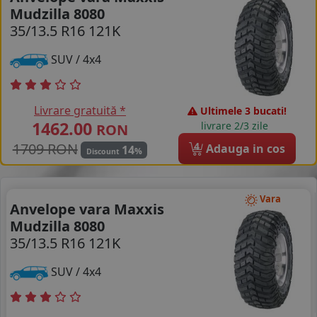
Mudzilla 8080
COS (
0 PRODUSE
)
35/13.5 R16 121K
SUV / 4x4
Livrare gratuită *
Ultimele 3 bucati!
1462.00
livrare 2/3 zile
RON
1709 RON
4
Adauga in cos
14
%
Discount
Vara
Anvelope vara Maxxis
Mudzilla 8080
35/13.5 R16 121K
SUV / 4x4