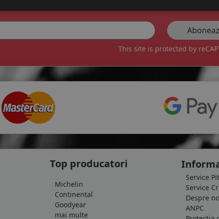
veți primi pe email o dată pe săptămână cele mai bune oferte și noutăți.
This site is protected by reC
Top producatori
Informa
Service Pi
Michelin
Service C
Continental
Despre no
Goodyear
ANPC
mai multe
Protectia 