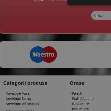
325
335
345
355
385
750
6.5
7
7.5
10.5
13.5
26
30
31
Categorii produse
Orase
32
33
Anvelope Vara
Pitesti
35
Anvelope Iarna
Piatra Neamt
37
Anvelope All season
Baia Mare
38
mai multe