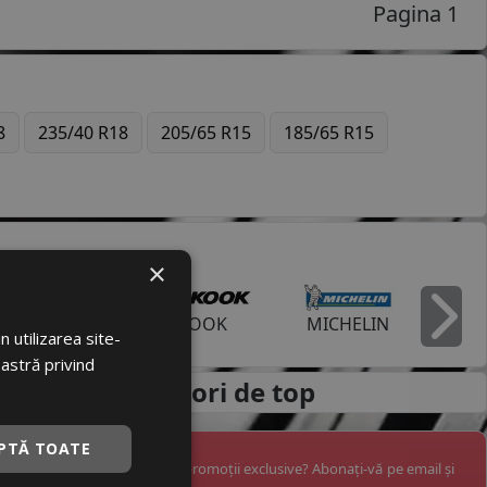
Pagina 1
8
235/40 R18
205/65 R15
185/65 R15
×
ODYEAR
HANKOOK
MICHELIN
I
 utilizarea site-
oastră privind
 de la
producatori de top
PTĂ TOATE
ânia? Vreți să primiți pe email promoții exclusive? Abonați-vă pe email și