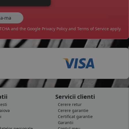
APTCHA and the Google
Privacy Policy
and
Terms of Service
apply.
tii
Servicii clienti
testi
Cerere retur
raiova
Cerere garantie
i
Certificat garantie
Garantii
datelor personale
Contul meu