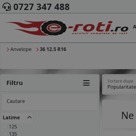
0727 347 488
A
Anvelope
36 12.5 R16
Sortare dupa
Filtru
Cautare
Ne 
Latime
125
135