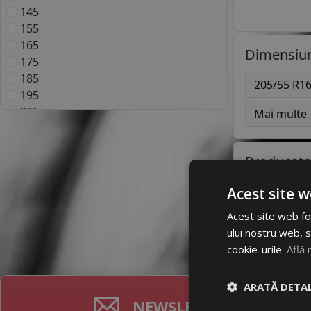
145
155
165
Dimensiun
175
185
205/55 R1
195
205
Mai multe
215
225
Producato
235
245
Acest site w
255
BRI
In
265
Acest site web fol
275
ului nostru web, s
285
cookie-urile.
Află 
295
305
ARATĂ DETAL
315
NEWSLETTER