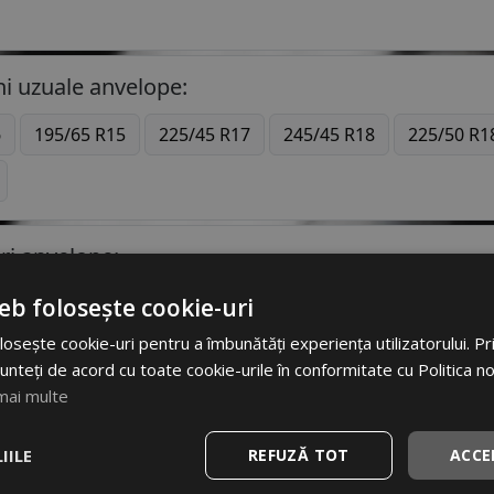
i uzuale anvelope:
6
195/65 R15
225/45 R17
245/45 R18
225/50 R1
ri anvelope:
eb folosește cookie-uri
DGESTONE
CONTINENTAL
DUNLOP
GO
apoi
osește cookie-uri pentru a îmbunătăți experiența utilizatorului. Prin
unteți de acord cu toate cookie-urile în conformitate cu Politica n
Pneuri 36/12.5R16 -
Gama variata
mai multe
IILE
REFUZĂ TOT
ACCE
Vreți să fiți la curent cu toate noutățile în industria anvelopelor în Rom