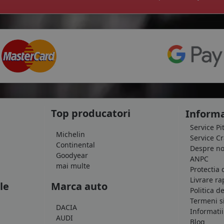
Top producatori
Informa
Service Pi
Michelin
Service C
Continental
Despre no
Goodyear
ANPC
mai multe
Protectia 
Livrare ra
le
Marca auto
Politica d
Termeni si
DACIA
Informatii
AUDI
Blog