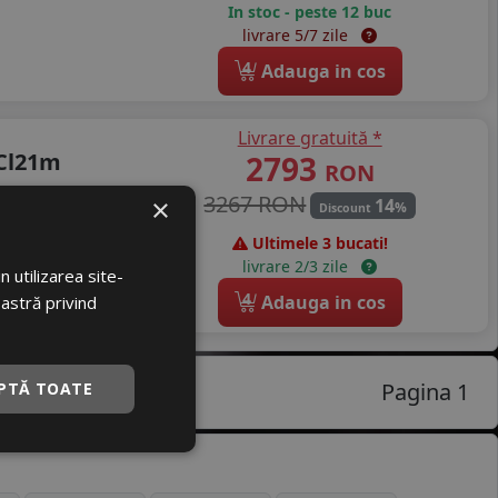
In stoc - peste 12 buc
livrare 5/7 zile
4
Adauga in cos
Livrare gratuită *
 Cl21m
2793
RON
3267 RON
×
14
%
Discount
Ultimele 3 bucati!
livrare 2/3 zile
 utilizarea site-
4
Adauga in cos
oastră privind
Pagina 1
PTĂ TOATE