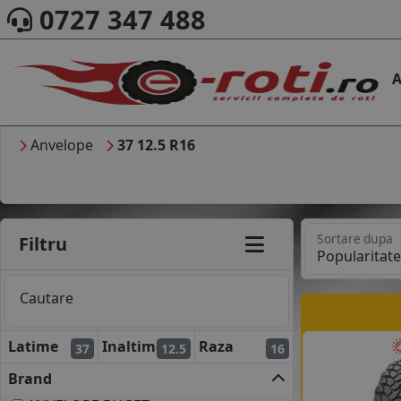
0727 347 488
A
Anvelope
37 12.5 R16
Sortare dupa
Filtru
Cautare
Latime
Inaltime
Raza
37
12.5
16
Brand