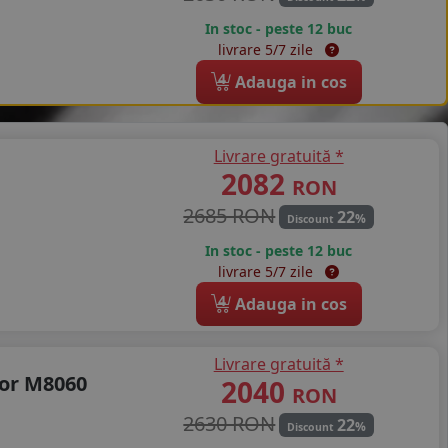
In stoc - peste 12 buc
livrare 5/7 zile
4
Adauga in cos
Livrare gratuită *
2082
RON
2685 RON
22
%
Discount
In stoc - peste 12 buc
livrare 5/7 zile
4
Adauga in cos
Livrare gratuită *
or M8060
2040
RON
2630 RON
22
%
Discount