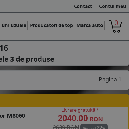
Contact
Contul meu
0
iuni uzuale
Producatori de top
Marca auto
16
ele
3
de produse
Pagina 1
Livrare gratuită *
or M8060
2040.00
RON
2630 RON
22
%
Discount