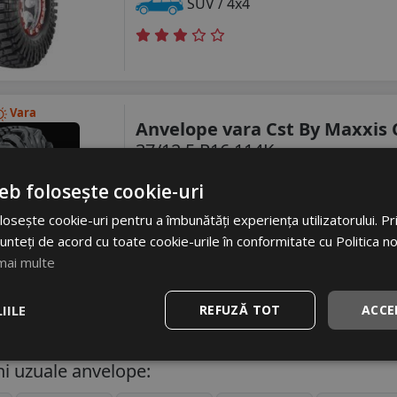
SUV / 4x4
Vara
Anvelope vara Cst By Maxxis
37/12.5 R16 114K
SUV / 4x4
eb folosește cookie-uri
osește cookie-uri pentru a îmbunătăți experiența utilizatorului. Prin
unteți de acord cu toate cookie-urile în conformitate cu Politica n
mai multe
IILE
REFUZĂ TOT
ACCE
i uzuale anvelope: