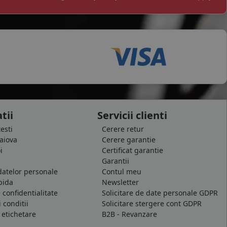
tii
Servicii clienti
testi
Cerere retur
raiova
Cerere garantie
i
Certificat garantie
Garantii
datelor personale
Contul meu
pida
Newsletter
e confidentialitate
Solicitare de date personale GDPR
 conditii
Solicitare stergere cont GDPR
 etichetare
B2B - Revanzare