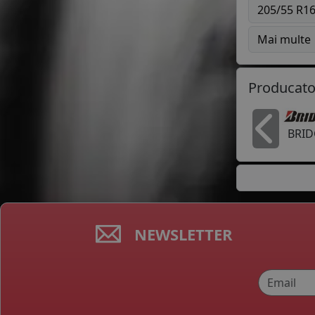
205/55 R1
Mai multe
Producato
BRI
In
NEWSLETTER