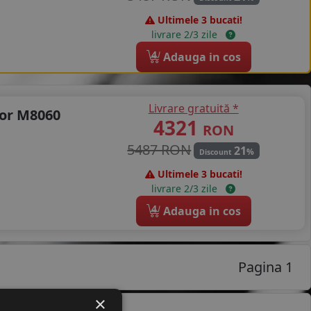
Ultimele 3 bucati!
livrare 2/3 zile
4
Adauga in cos
Livrare gratuită *
or M8060
4321
RON
5487 RON
21
%
Discount
Ultimele 3 bucati!
livrare 2/3 zile
4
Adauga in cos
Pagina 1
×