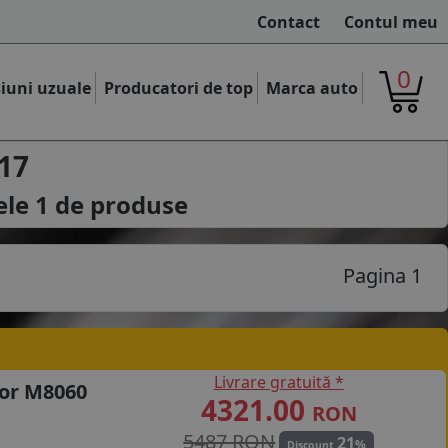
Contact
Contul meu
0
iuni uzuale
Producatori de top
Marca auto
17
ele
1
de produse
Pagina 1
Livrare gratuită *
or M8060
4321.00
RON
5487 RON
21
%
Discount