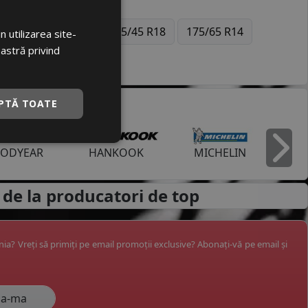
5C
195/55 R16
225/45 R18
175/65 R14
 utilizarea site-
oastră privind
PTĂ TOATE
ODYEAR
HANKOOK
MICHELIN
I
 de la
producatori de top
ânia? Vreți să primiți pe email promoții exclusive? Abonați-vă pe email și