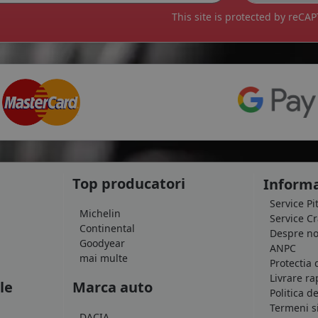
This site is protected by reC
Top producatori
Informa
Service Pi
Michelin
Service C
Continental
Despre no
Goodyear
ANPC
mai multe
Protectia 
Livrare ra
le
Marca auto
Politica d
Termeni si
DACIA