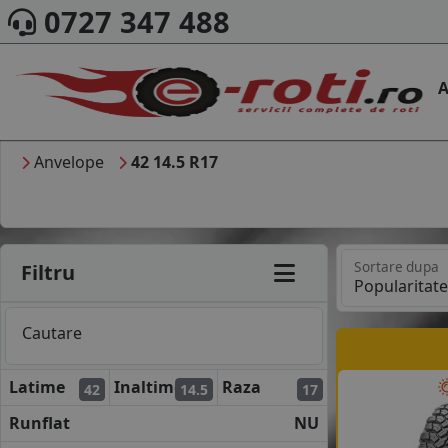
0727 347 488
A
Anvelope
42 14.5 R17
Sortare dupa
Filtru
Cautare
Latime
Inaltime
Raza
42
14.5
17
Runflat
NU