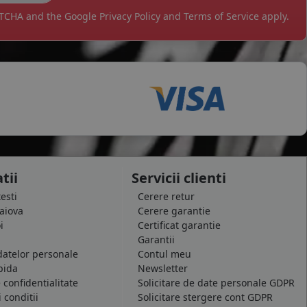
APTCHA and the Google
Privacy Policy
and
Terms of Service
apply.
tii
Servicii clienti
testi
Cerere retur
raiova
Cerere garantie
i
Certificat garantie
Garantii
datelor personale
Contul meu
pida
Newsletter
e confidentialitate
Solicitare de date personale GDPR
 conditii
Solicitare stergere cont GDPR