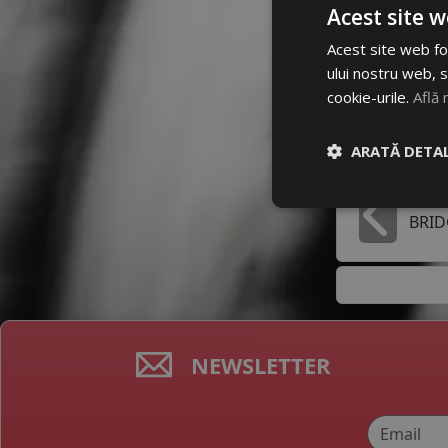
Dimensiun
Acest site w
205/55 R1
Acest site web fol
ului nostru web, s
Mai multe
cookie-urile.
Află 
ARATĂ DETAL
Producato
BRI
In
NEWSLETTER