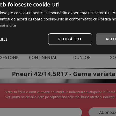
i uzuale anvelope:
eb folosește cookie-uri
6
195/65 R15
225/45 R17
185/65 R15
215/70 R1
osește cookie-uri pentru a îmbunătăți experiența utilizatorului. Prin
unteți de acord cu toate cookie-urile în conformitate cu Politica n
mai multe
IILE
REFUZĂ TOT
ACCE
ri anvelope:
DGESTONE
CONTINENTAL
DUNLOP
GO
apoi
Pneuri 42/14.5R17 -
Gama variata
Vreți să fiți la curent cu toate noutățile în industria anvelopelor în Rom
veți primi pe email o dată pe săptămână cele mai bune oferte și noutăți.