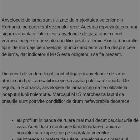
Anvelopele de iarna sunt utilizate de majoritatea soferilor din 
Romania, pe parcursul sezonului rece. Acestea reprezinta cea mai 
sigura varianta si inlocuiesc 
anvelopele de vara
 atunci cand 
vremea incepe sa prezinte conditii specifice iernii. Exista mai multe 
tipuri de marcaje pe anvelope, atunci cand este vorba despre cele 
de iarna, dar indicatorul M+S este obligatoriu sa fie prezent. 
Din punct de vedere legal, sunt obligatorii anvelopele de iarna 
atunci cand pe carosabil incepe sa apara polei sau zapada. De 
regula, in Romania, anvelopele de iarna incep sa fie utilizate la 
inceputul lunii noiembrie. Marcajul M+S marcheaza faptul ca 
pneurile sunt potrivite conditiilor de drum nefavorabile deoarece:
au profiluri in banda de rulare mai mari decat cauciucurile de 
vara. Acest lucru contribuie la indepartarea rapida a 
noroiului si a zapezii de pe suprafata pneurilor;
pe intreaga suprafata de rulare, anvelopele cu marcajul 