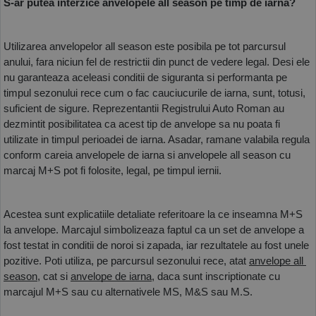
S-ar putea interzice anvelopele all season pe timp de iarna?
Utilizarea anvelopelor all season este posibila pe tot parcursul 
anului, fara niciun fel de restrictii din punct de vedere legal. Desi ele 
nu garanteaza aceleasi conditii de siguranta si performanta pe 
timpul sezonului rece cum o fac cauciucurile de iarna, sunt, totusi, 
suficient de sigure. Reprezentantii Registrului Auto Roman au 
dezmintit posibilitatea ca acest tip de anvelope sa nu poata fi 
utilizate in timpul perioadei de iarna. Asadar, ramane valabila regula 
conform careia anvelopele de iarna si anvelopele all season cu 
marcaj M+S pot fi folosite, legal, pe timpul iernii. 
Acestea sunt explicatiile detaliate referitoare la ce inseamna M+S 
la anvelope. Marcajul simbolizeaza faptul ca un set de anvelope a 
fost testat in conditii de noroi si zapada, iar rezultatele au fost unele 
pozitive. Poti utiliza, pe parcursul sezonului rece, atat 
anvelope all 
season
, cat si 
anvelope de iarna
, daca sunt inscriptionate cu 
marcajul M+S sau cu alternativele MS, M&S sau M.S. 