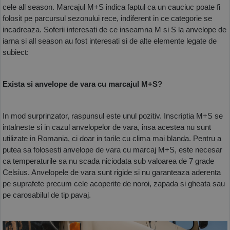
cele all season. Marcajul M+S indica faptul ca un cauciuc poate fi 
folosit pe parcursul sezonului rece, indiferent in ce categorie se 
incadreaza. Soferii interesati de ce inseamna M si S la anvelope de 
iarna si all season au fost interesati si de alte elemente legate de 
subiect:
Exista si anvelope de vara cu marcajul M+S?
In mod surprinzator, raspunsul este unul pozitiv. Inscriptia M+S se 
intalneste si in cazul anvelopelor de vara, insa acestea nu sunt 
utilizate in Romania, ci doar in tarile cu clima mai blanda. Pentru a 
putea sa folosesti anvelope de vara cu marcaj M+S, este necesar 
ca temperaturile sa nu scada niciodata sub valoarea de 7 grade 
Celsius. Anvelopele de vara sunt rigide si nu garanteaza aderenta 
pe suprafete precum cele acoperite de noroi, zapada si gheata sau 
pe carosabilul de tip pavaj. 