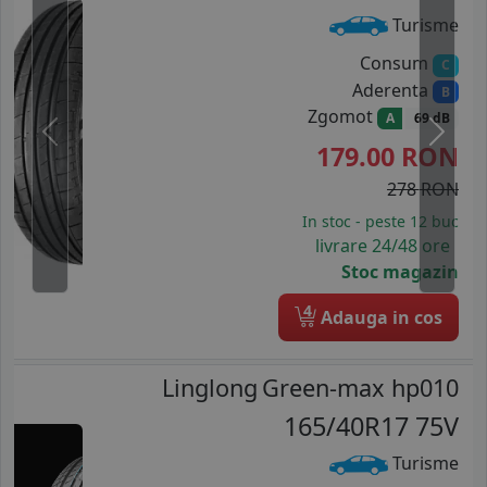
Turisme
Consum
C
Aderenta
B
Zgomot
A
69 dB
Previous
Next
179.00
RON
278 RON
In stoc - peste 12 buc
livrare 24/48 ore
Stoc magazin
4
Adauga in cos
Linglong
Green-max hp010
165/40R17 75V
Turisme