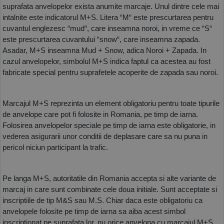
suprafata anvelopelor exista anumite marcaje. Unul dintre cele mai 
intalnite este indicatorul M+S. Litera “M“ este prescurtarea pentru 
cuvantul englezesc “mud“, care inseamna noroi, in vreme ce “S“ 
este prescurtarea cuvantului “snow“, care inseamna zapada. 
Asadar, M+S inseamna Mud + Snow, adica Noroi + Zapada. In 
cazul anvelopelor, simbolul M+S indica faptul ca acestea au fost 
fabricate special pentru suprafetele acoperite de zapada sau noroi.
Marcajul M+S reprezinta un element obligatoriu pentru toate tipurile 
de anvelope care pot fi folosite in Romania, pe timp de iarna. 
Folosirea anvelopelor speciale pe timp de iarna este obligatorie, in 
vederea asigurarii unor conditii de deplasare care sa nu puna in 
pericol niciun participant la trafic. 
Pe langa M+S, autoritatile din Romania accepta si alte variante de 
marcaj in care sunt combinate cele doua initiale. Sunt acceptate si 
inscriptiile de tip M&S sau M.S. Chiar daca este obligatoriu ca 
anvelopele folosite pe timp de iarna sa aiba acest simbol 
inscriptionat pe suprafata lor, nu orice anvelopa cu marcajul M+S 