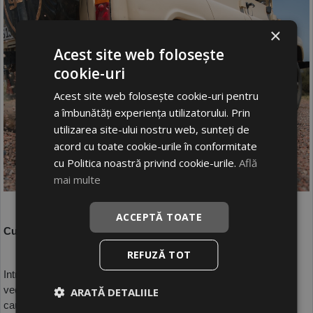
×
Acest site web folosește
cookie-uri
Acest site web folosește cookie-uri pentru
a îmbunătăți experiența utilizatorului. Prin
utilizarea site-ului nostru web, sunteți de
acord cu toate cookie-urile în conformitate
cu Politica noastră privind cookie-urile.
Află
mai multe
ACCEPTĂ TOATE
Cum se intretin corect anvelopele cu marcaj M+S?
REFUZĂ TOT
Intretinerea acestor pneuri nu este foarte complicata, avand in 
vedere ca ea poate sa garanteze o rezistenta foarte indelungata 
ARATĂ DETALIILE
cauciucurilor. Este necesar sa te asiguri ca, atunci cand sunt 