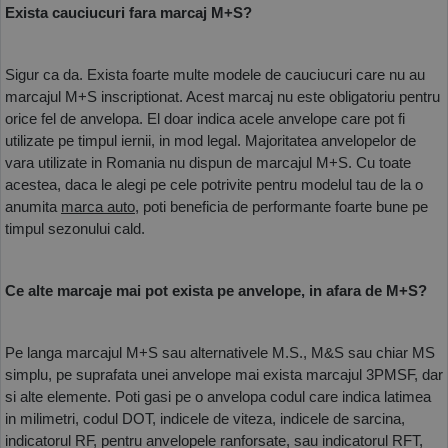
Exista cauciucuri fara marcaj M+S?
Sigur ca da. Exista foarte multe modele de cauciucuri care nu au 
marcajul M+S inscriptionat. Acest marcaj nu este obligatoriu pentru 
orice fel de anvelopa. El doar indica acele anvelope care pot fi 
utilizate pe timpul iernii, in mod legal. Majoritatea anvelopelor de 
vara utilizate in Romania nu dispun de marcajul M+S. Cu toate 
acestea, daca le alegi pe cele potrivite pentru modelul tau de la o 
anumita 
marca auto
, poti beneficia de performante foarte bune pe 
timpul sezonului cald. 
Ce alte marcaje mai pot exista pe anvelope, in afara de M+S? 
Pe langa marcajul M+S sau alternativele M.S., M&S sau chiar MS 
simplu, pe suprafata unei anvelope mai exista marcajul 3PMSF, dar 
si alte elemente. Poti gasi pe o anvelopa codul care indica latimea 
in milimetri, codul DOT, indicele de viteza, indicele de sarcina, 
indicatorul RF, pentru anvelopele ranforsate, sau indicatorul RFT, 