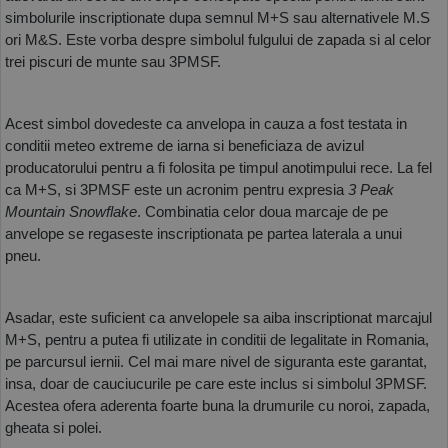
simbolurile inscriptionate dupa semnul M+S sau alternativele M.S 
ori M&S. Este vorba despre simbolul fulgului de zapada si al celor 
trei piscuri de munte sau 3PMSF. 
Acest simbol dovedeste ca anvelopa in cauza a fost testata in 
conditii meteo extreme de iarna si beneficiaza de avizul 
producatorului pentru a fi folosita pe timpul anotimpului rece. La fel 
ca M+S, si 3PMSF este un acronim pentru expresia 
3 Peak 
Mountain Snowflake
. Combinatia celor doua marcaje de pe 
anvelope se regaseste inscriptionata pe partea laterala a unui 
pneu. 
Asadar, este suficient ca anvelopele sa aiba inscriptionat marcajul 
M+S, pentru a putea fi utilizate in conditii de legalitate in Romania, 
pe parcursul iernii. Cel mai mare nivel de siguranta este garantat, 
insa, doar de cauciucurile pe care este inclus si simbolul 3PMSF. 
Acestea ofera aderenta foarte buna la drumurile cu noroi, zapada, 
gheata si polei. 