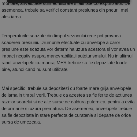
montate, anvelopele sunt echilibrate si aliniate corespunzator. De 
asemenea, trebuie sa verifici constant presiunea din pneuri, mai 
ales iarna. 
Temperaturile scazute din timpul sezonului rece pot provoca 
scaderea presiunii. Drumurile efectuate cu anvelope a caror 
presiune este scazuta vor determina uzura acestora si vor avea un 
impact negativ asupra manevrabilitatii autoturismului. Nu in ultimul 
rand, anvelopele cu marcaj M+S trebuie sa fie depozitate foarte 
bine, atunci cand nu sunt utilizate. 
Mai specific, trebuie sa depozitezi cu foarte mare grija anvelopele 
de iarna in timpul verii. Trebuie ca acestea sa fie ferite de actiunea 
razelor soarelui si de alte surse de caldura puternica, pentru a evita 
deformarile si uzura prematura. De asemenea, anvelopele trebuie 
sa fie depozitate in stare perfecta de curatenie si departe de orice 
sursa de umezeala. 