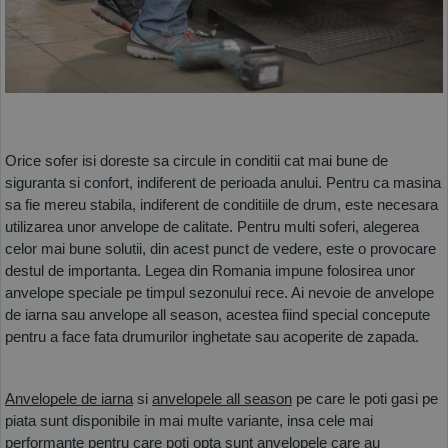
COS (
0 PRODUSE
)
Orice sofer isi doreste sa circule in conditii cat mai bune de 
siguranta si confort, indiferent de perioada anului. Pentru ca masina 
sa fie mereu stabila, indiferent de conditiile de drum, este necesara 
utilizarea unor anvelope de calitate. Pentru multi soferi, alegerea 
celor mai bune solutii, din acest punct de vedere, este o provocare 
destul de importanta. Legea din Romania impune folosirea unor 
anvelope speciale pe timpul sezonului rece. Ai nevoie de anvelope 
de iarna sau anvelope all season, acestea fiind special concepute 
pentru a face fata drumurilor inghetate sau acoperite de zapada. 
Anvelopele de iarna
 si 
anvelopele all season
 pe care le poti gasi pe 
piata sunt disponibile in mai multe variante, insa cele mai 
performante pentru care poti opta sunt anvelopele care au 