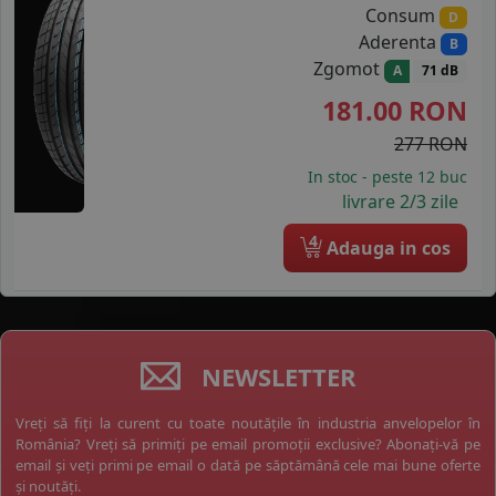
Consum
D
Aderenta
B
Zgomot
A
71 dB
181.00
RON
277 RON
In stoc - peste 12 buc
livrare 2/3 zile
4
Adauga in cos
NEWSLETTER
Vreți să fiți la curent cu toate noutățile în industria anvelopelor în
România? Vreți să primiți pe email promoții exclusive? Abonați-vă pe
email și veți primi pe email o dată pe săptămână cele mai bune oferte
și noutăți.