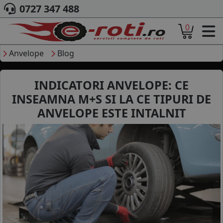
0727 347 488
0
ACASA
DESPRE NOI
Anvelope
Blog
ANVELOPE
AUTO
INDICATORI ANVELOPE: CE
CAMION
INSEAMNA M+S SI LA CE TIPURI DE
MOTO
ANVELOPE ESTE INTALNIT
AGROINDUSTRIALE
CAUTARE DUPA
DIMENSIUNI
PRODUCATORI ANVELOPE
MARCA AUTO
BLOG
B2B - COLABORARE COMPANII
CONT
CONTACT