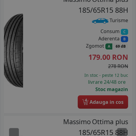
185/65R15 88H
Turisme
Consum
C
Aderenta
B
Zgomot
A
69 dB
179.00
RON
278 RON
In stoc - peste 12 buc
livrare 24/48 ore
Stoc magazin
4
Adauga in cos
Massimo
Ottima plus
185/65R15 88H