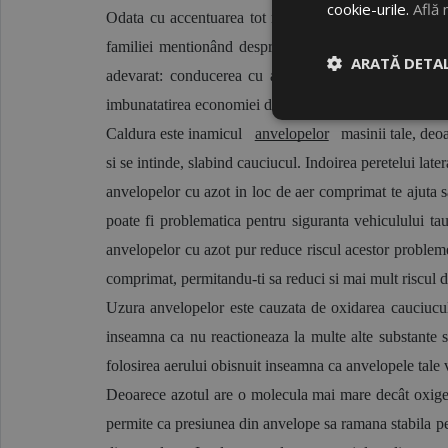
cookie-urile.
Află 
Odata cu accentuarea tot mai mare pe initiativele de i
familiei mentionând despre umflarea anvelopelor cu a
ARATĂ DETAL
adevarat: conducerea cu anvelope umplute cu azot poat
imbunatatirea economiei de combustibil.
Caldura este inamicul 
anvelopelor
 masinii tale, deo
si se intinde, slabind cauciucul. Indoirea peretelui lat
anvelopelor cu azot in loc de aer comprimat te ajuta 
poate fi problematica pentru siguranta vehiculului ta
anvelopelor cu azot pur reduce riscul acestor probleme, 
comprimat, permitandu-ti sa reduci si mai mult riscul d
Uzura anvelopelor este cauzata de oxidarea cauciucului
inseamna ca nu reactioneaza la multe alte substante s
folosirea aerului obisnuit inseamna ca anvelopele tale 
Deoarece azotul are o molecula mai mare decât oxigen
permite ca presiunea din anvelope sa ramana stabila pe 