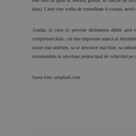
este usor de gasit si, adesea, gratuit. In functie de lo
data). Cand vine vorba de comoditate si costuri, aerul 
Asadar, in ceea ce priveste dezbaterea dintre azot v
comprimat/clasic, cel mai important aspect al intretine
uzeze mai uniform, sa se descurce mai bine, sa imbuna
recomandata in anvelope pentru tipul de vehiculul pe care
Sursa foto: unsplash.com