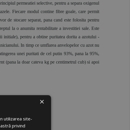
incipiul permeatiei selective, pentru a separa oxigenul 
zele. Fiecare modul contine fibre goale, care permit 
vor de stocare separat, pana cand este folosita pentru 
tul la o anumita rentabilitate a investitiei sale. Este 
itiale), pentru a obtine puritatea dorita a azotului - 
hnicianului. In timp ce umflarea anvelopelor cu azot nu 
atingerea unei puritati de cel putin 93%, pana la 95%, 
ent (pana la doar cateva kg pe centimetrul cub) si apoi 
×
 utilizarea site-
oastră privind