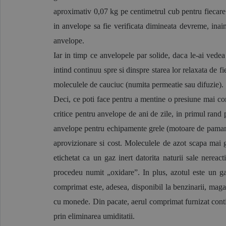
aproximativ 0,07 kg pe centimetrul cub pentru fiecare
in anvelope sa fie verificata dimineata devreme, inai
anvelope.
Iar in timp ce anvelopele par solide, daca le-ai vedea 
intind continuu spre si dinspre starea lor relaxata de f
moleculele de cauciuc (numita permeatie sau difuzie). 
Deci, ce poti face pentru a mentine o presiune mai con
critice pentru anvelope de ani de zile, in primul rand
anvelope pentru echipamente grele (motoare de pamant s
aprovizionare si cost. Moleculele de azot scapa mai gr
etichetat ca un gaz inert datorita naturii sale nereac
procedeu numit „oxidare”. In plus, azotul este un g
comprimat este, adesea, disponibil la benzinarii, magaz
cu monede. Din pacate, aerul comprimat furnizat contine
prin eliminarea umiditatii.