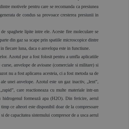
dintre motivele pentru care se recomanda ca presiunea 
generata de condus sa provoace cresterea presiunii in 
de spaghete lipite intre ele. Aceste fire moleculare se 
parte din gaz sa scape prin spatiile microscopice dintre 
in fiecare luna, daca o anvelopa este in functiune.
. Azotul pur a fost folosit pentru a umfla aplicatiile 
curse, anvelope de avioane (comerciale si militare) si 
t nu a fost aplicarea acesteia, ci a fost metoda sa de 
ale unei anvelope. Azotul este un gaz inactiv, „lent”, 
 „rapid”, care reactioneaza cu multe materiale intr-un 
 hidrogenul formează apa (H2O). Din fericire, aerul 
 timp ce alteori este disponibil doar de la compresoare 
 si de capacitatea sistemului compresor de a usca aerul 