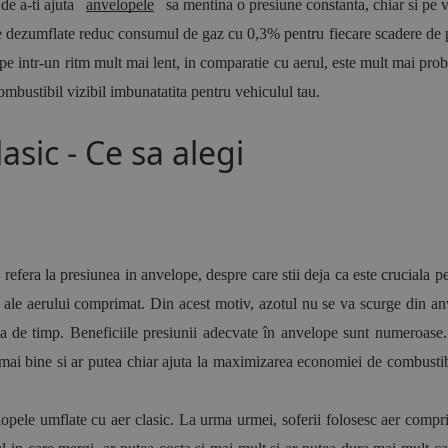
e a-ti ajuta 
anvelopele
 sa mentina o presiune constanta, chiar si pe 
e dezumflate reduc consumul de gaz cu 0,3% pentru fiecare scadere de p
 intr-un ritm mult mai lent, in comparatie cu aerul, este mult mai proba
mbustibil vizibil imbunatatita pentru vehiculul tau.
lasic - Ce sa alegi
 refera la presiunea in anvelope, despre care stii deja ca este cruciala 
 ale aerului comprimat. Din acest motiv, azotul nu se va scurge din anv
 de timp. Beneficiile presiunii adecvate în anvelope sunt numeroase. 
 mai bine si ar putea chiar ajuta la maximizarea economiei de combustib
lopele umflate cu aer clasic. La urma urmei, soferii folosesc aer compri