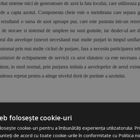
at sisteme mici de generatoare de azot la fata locului, care utilizeaza pr
l de a capta azotul. Componenta cheie este o membrana care separa ga
 rezultand o sursa de azot aproape pur, care este pastrata intr-un rezer
e stocare si sistemul de umplere nu sunt gratuite, iar dealer-ul are drep
l din anvelope (uneori necesitand mai multe purjari in timpul umflarii in
automat prin mai multe cicluri de purjare, fara a necesita participarea te
rnizori de echipamente de servicii cu azot sfatuiesc ca este necesara 
btinut, in mod normal, prin purjarea initiala a anvelopelor de aerul exist
desea repetat pentru a atinge nivelul dorit de puritate a azotului.
unt beneficiile acestei proceduri
eb folosește cookie-uri
osește cookie-uri pentru a îmbunătăți experiența utilizatorului. Prin
unteți de acord cu toate cookie-urile în conformitate cu Politica n