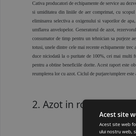
Cativa producatori de echipamente de service au dezvolt
si umiditatea din liniile de aer comprimat, cu scopu
eliminarea selectiva a oxigenului si vaporilor de apa,
umflarea anvelopelor. Generatorul de azot, rezervorul d
consumator de timp pentru un tehnician sa purjeze aeru
totusi, unele dintre cele mai recente echipamente trec 
duce niciodată la o puritate de 100%, cei mai multi fu
pentru a obtine beneficiile dorite. Acest raport este o
reumplerea lor cu azot. Ciclul de purjare/umplere este a
2. Azot in roti - Care s
Acest site w
Acest site web fol
ului nostru web, s