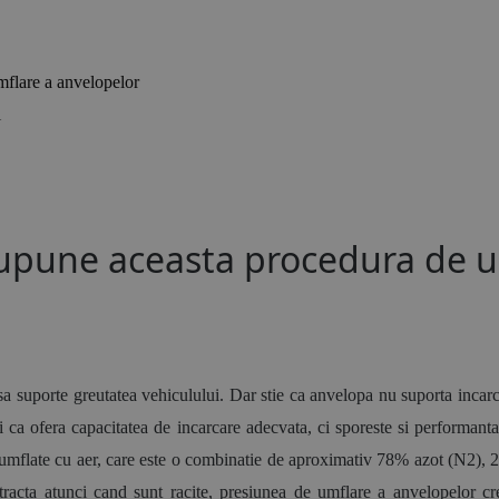
mflare a anvelopelor
i
resupune aceasta procedura de 
sa suporte greutatea vehiculului. Dar stie ca anvelopa nu suporta incarc
 ca ofera capacitatea de incarcare adecvata, ci sporeste si performanta,
 umflate cu aer, care este o combinatie de aproximativ 78% azot (N2), 
ntracta atunci cand sunt racite, presiunea de umflare a anvelopelor cr