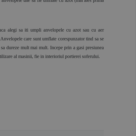
a anvelopele tale sa fie umflate cu azot (mai ales prima 
aca alegi sa iti umpli anvelopele cu azot sau cu aer 
. Anvelopele care sunt umflate corespunzator tind sa se 
sa dureze mult mai mult. Incepe prin a gasi presiunea 
zare al masinii, fie in interioriul portierei soferului.