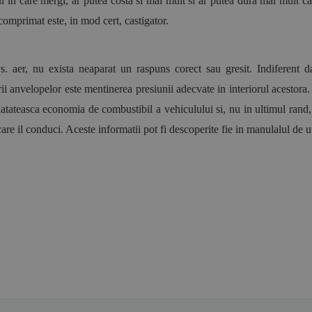
cul in care mergi, ar putea costa si mai mult si ar putea dura mai mult c
comprimat este, in mod cert, castigator.
s. aer, nu exista neaparat un raspuns corect sau gresit. Indiferent d
rii anvelopelor este mentinerea presiunii adecvate in interiorul acestora
tateasca economia de combustibil a vehiculului si, nu in ultimul rand, 
 il conduci. Aceste informatii pot fi descoperite fie in manulalul de utili