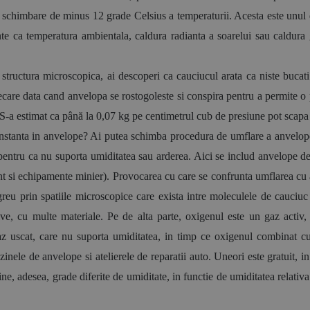
 schimbare de minus 12 grade Celsius a temperaturii. Acesta este unul 
nte ca temperatura ambientala, caldura radianta a soarelui sau caldura 
structura microscopica, ai descoperi ca cauciucul arata ca niste bucati 
iecare data cand anvelopa se rostogoleste si conspira pentru a permite o 
S-a estimat ca până la 0,07 kg pe centimetrul cub de presiune pot scapa 
stanta in anvelope? Ai putea schimba procedura de umflare a anvelopelor
 pentru ca nu suporta umiditatea sau arderea. Aici se includ anvelope de 
i echipamente minier). Provocarea cu care se confrunta umflarea cu azo
eu prin spatiile microscopice care exista intre moleculele de cauciuc 
tive, cu multe materiale. Pe de alta parte, oxigenul este un gaz activ,
az uscat, care nu suporta umiditatea, in timp ce oxigenul combinat cu
inele de anvelope si atelierele de reparatii auto. Uneori este gratuit, in
, adesea, grade diferite de umiditate, in functie de umiditatea relativa