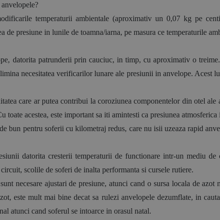
a anvelopele?
odificarile temperaturii ambientale (aproximativ un 0,07 kg pe cent
 de presiune in lunile de toamna/iarna, pe masura ce temperaturile ambi
e, datorita patrunderii prin cauciuc, in timp, cu aproximativ o treime. 
mina necesitatea verificarilor lunare ale presiunii in anvelope. Acest luc
tatea care ar putea contribui la coroziunea componentelor din otel ale an
Cu toate acestea, este important sa iti amintesti ca presiunea atmosferic
de bun pentru soferii cu kilometraj redus, care nu isii uzeaza rapid anve
siunii datorita cresterii temperaturii de functionare intr-un mediu de 
circuit, scolile de soferi de inalta performanta si cursele rutiere.
 sunt necesare ajustari de presiune, atunci cand o sursa locala de azot nu
ot, este mult mai bine decat sa rulezi anvelopele dezumflate, in cautar
al atunci cand soferul se intoarce in orasul natal.