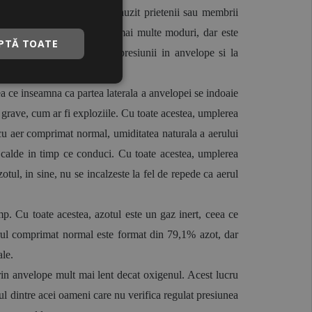
ulelor, este posibil sa fi auzit prietenii sau membrii 
duce beneficii masinii in mai multe moduri, dar este 
PTĂ TOATE
i de rulare, la retinerea presiunii in anvelope si la 
ea ce inseamna ca partea laterala a anvelopei se indoaie 
 grave, cum ar fi exploziile. Cu toate acestea, umplerea 
u aer comprimat normal, umiditatea naturala a aerului 
 calde in timp ce conduci. Cu toate acestea, umplerea 
tul, in sine, nu se incalzeste la fel de repede ca aerul 
p. Cu toate acestea, azotul este un gaz inert, ceea ce 
erul comprimat normal este format din 79,1% azot, dar 
ale.
n anvelope mult mai lent decat oxigenul. Acest lucru 
l dintre acei oameni care nu verifica regulat presiunea 