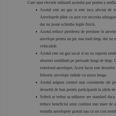
Care sunt efectele utilizarii azotului pur pentru a umfl
Azotul este un gaz si este inca afectat de m
Anvelopele pline cu azot vor necesita adaugarea
dar nu poate schimba legile fizicii.
Azotul reduce pierderea de presiune in anvelop
anvelope pentru un pic mai mult timp, dar nu eli
vehiculele.
Azotul este un gaz uscat si nu va suporta umidi
absentei umiditatii pe perioade lungi de timp. 
exteriorul anvelopei. Acest lucru este deosebit 
folosesc anvelope radiale cu uzura lunga.
Azotul asigura cresteri mai consistente ale pre
deosebit de bun pentru participantii la zilele de 
Soferii ar trebui sa utilizeze aer standard daca
reduce beneficiul unui continut mai mare de az
reumfla anvelopele gratuit sau cu un cost nomin