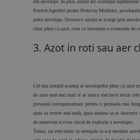
din anvelope. In plus, azotul are avantajul suplimentar d
Potrivit Agentiei pentru Protectia Mediului, anvelopel
patru anvelope. Deoarece azotul se scurge prin anvelope
chiar pline cu azot, ceea ce inseamna o economie de co
3. Azot in roti sau aer c
Cel mai notabil avantaj al anvelopelor pline cu azot se
de azot sunt mai mari si se misca mai incet decat cele
presiunii corespunzatoare pentru o perioada mai lunga
ajuta sa reziste mai mult, ajuta masina sa se descurce
de manevrat si cresc riscul de explozie a anvelopei. 
Totusi, nu este nimic in neregula in a-ti mentine anve