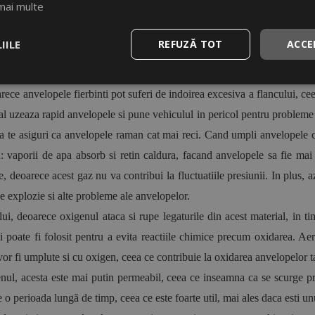
mai multe
mbunatatire a eficientei consumului de combustibil si a sigurantei vehic
zot. Poate parea ciudat ca umflarea anvelopelor cu acest gaz poate a
IILE
REFUZĂ TOT
ACCE
e ajuta la racirea anvelopelor, la cresterea duratei de viata a benzi
arece anvelopele fierbinti pot suferi de indoirea excesiva a flancului, ce
eral uzeaza rapid anvelopele si pune vehiculul in pericol pentru probleme
sa te asiguri ca anvelopele raman cat mai reci. Cand umpli anvelopele c
u: vaporii de apa absorb si retin caldura, facand anvelopele sa fie mai
deoarece acest gaz nu va contribui la fluctuatiile presiunii. In plus, azo
e explozie si alte probleme ale anvelopelor.
, deoarece oxigenul ataca si rupe legaturile din acest material, in tim
i poate fi folosit pentru a evita reactiile chimice precum oxidarea. A
vor fi umplute si cu oxigen, ceea ce contribuie la oxidarea anvelopelor t
ul, acesta este mai putin permeabil, ceea ce inseamna ca se scurge pri
o perioada lungă de timp, ceea ce este foarte util, mai ales daca esti unu