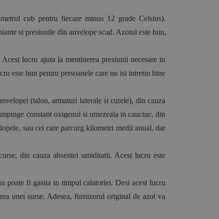
imetrul cub pentru fiecare minus 12 grade Celsius). 
ante si presiunile din anvelope scad. Azotul este bun, 
Acest lucru ajuta la mentinerea presiunii necesare in 
ru este bun pentru persoanele care nu isi intretin bine 
velopei (talon, armaturi laterale si curele), din cauza 
a impinge constant oxigenul si umezeala in cauciuc, din 
lopele, sau cei care parcurg kilometri medii anual, dar 
curse, din cauza absentei umiditatii. Acest lucru este 
 poate fi gasita in timpul calatoriei. Desi acest lucru 
ea unei surse. Adesea, furnizorul original de azot va 