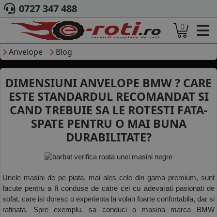
0727 347 488
0
ACASA
DESPRE NOI
Anvelope
Blog
ANVELOPE
AUTO
DIMENSIUNI ANVELOPE BMW ? CARE
CAMION
ESTE STANDARDUL RECOMANDAT SI
MOTO
CAND TREBUIE SA LE ROTESTI FATA-
AGROINDUSTRIALE
CAUTARE DUPA
SPATE PENTRU O MAI BUNA
DIMENSIUNI
DURABILITATE?
PRODUCATORI ANVELOPE
MARCA AUTO
BLOG
Unele masini de pe piata, mai ales cele din gama premium, sunt 
B2B - COLABORARE COMPANII
facute pentru a fi conduse de catre cei cu adevarati pasionati de 
CONT
sofat, care isi doresc o experienta la volan foarte confortabila, dar si 
rafinata. Spre exemplu, sa conduci o masina marca BMW 
CONTACT