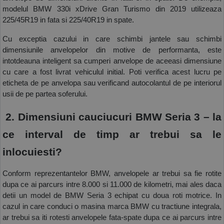
modelul BMW 330i xDrive Gran Turismo din 2019 utilizeaza 
225/45R19 in fata si 225/40R19 in spate.
Cu exceptia cazului in care schimbi jantele sau schimbi 
dimensiunile anvelopelor din motive de performanta, este 
intotdeauna inteligent sa cumperi anvelope de aceeasi dimensiune 
cu care a fost livrat vehiculul initial. Poti verifica acest lucru pe 
eticheta de pe anvelopa sau verificand autocolantul de pe interiorul 
usii de pe partea soferului.
 2. Dimensiuni cauciucuri BMW Seria 3 – la 
ce interval de timp ar trebui sa le 
inlocuiesti?
Conform reprezentantelor BMW, anvelopele ar trebui sa fie rotite 
dupa ce ai parcurs intre 8.000 si 11.000 de kilometri, mai ales daca 
detii un model de BMW Seria 3 echipat cu doua roti motrice. In 
cazul in care conduci o masina marca BMW cu tractiune integrala, 
ar trebui sa iti rotesti anvelopele fata-spate dupa ce ai parcurs intre 