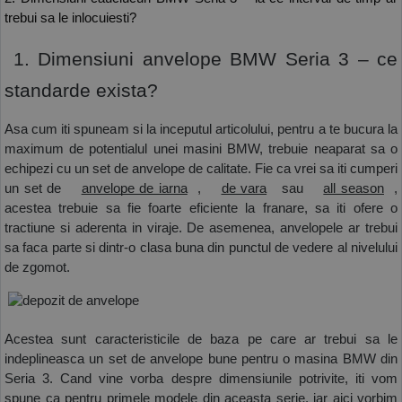
trebui sa le inlocuiesti? 
 1. Dimensiuni anvelope BMW Seria 3 – ce 
standarde exista? 
Asa cum iti spuneam si la inceputul articolului, pentru a te bucura la 
maximum de potentialul unei masini BMW, trebuie neaparat sa o 
echipezi cu un set de anvelope de calitate. Fie ca vrei sa iti cumperi 
un set de
anvelope de iarna
,
de vara
 sau
all season
, 
acestea trebuie sa fie foarte eficiente la franare, sa iti ofere o 
tractiune si aderenta in viraje. De asemenea, anvelopele ar trebui 
sa faca parte si dintr-o clasa buna din punctul de vedere al nivelului 
de zgomot.
Acestea sunt caracteristicile de baza pe care ar trebui sa le 
indeplineasca un set de anvelope bune pentru o masina BMW din 
Seria 3. Cand vine vorba despre dimensiunile potrivite, iti vom 
spune ca pentru primele modele din aceasta serie, iar aici vorbim 