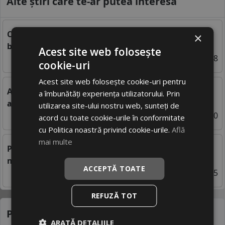
Alte știri care te-ar putea interesa
Ce inseamna ZR la anvelope si cum sa faci cea mai
×
buna alegere pentru performanta masinii tale
Acest site web folosește
18/11/2024 07:08
cookie-uri
Acest site web folosește cookie-uri pentru
Anvelope directionale vs anvelope asimetrice – ce
a îmbunătăți experiența utilizatorului. Prin
alegi?
utilizarea site-ului nostru web, sunteți de
26/06 10:10
acord cu toate cookie-urile în conformitate
cu Politica noastră privind cookie-urile.
Află
mai multe
Profil anvelope. Ce semnifica si de ce se face o
masurare profil anvelope
ACCEPTĂ TOATE
20/09/2022 14:35
REFUZĂ TOT
Produse recomandate
ARATĂ DETALIILE