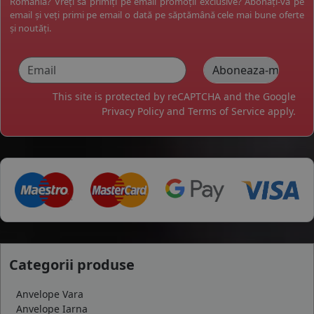
România? Vreți să primiți pe email promoții exclusive? Abonați-vă pe
email și veți primi pe email o dată pe săptămână cele mai bune oferte
și noutăți.
This site is protected by reCAPTCHA and the Google
Privacy Policy
and
Terms of Service
apply.
Categorii produse
Anvelope Vara
Anvelope Iarna