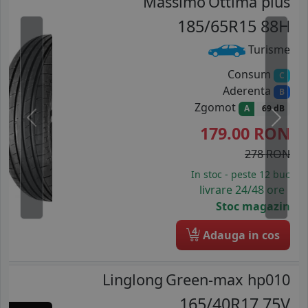
Massimo
Ottima plus
185/65R15 88H
Turisme
Consum
C
Aderenta
B
Zgomot
A
69 dB
Previous
Next
179.00
RON
278 RON
In stoc - peste 12 buc
livrare 24/48 ore
Stoc magazin
4
Adauga in cos
Linglong
Green-max hp010
165/40R17 75V