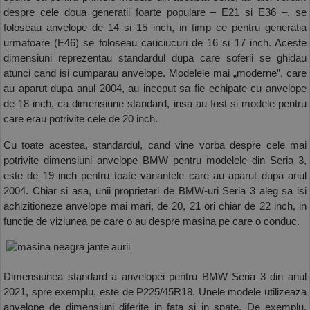
despre cele doua generatii foarte populare – E21 si E36 –, se 
foloseau anvelope de 14 si 15 inch, in timp ce pentru generatia 
urmatoare (E46) se foloseau cauciucuri de 16 si 17 inch. Aceste 
dimensiuni reprezentau standardul dupa care soferii se ghidau 
atunci cand isi cumparau anvelope. Modelele mai „moderne”, care 
au aparut dupa anul 2004, au inceput sa fie echipate cu anvelope 
de 18 inch, ca dimensiune standard, insa au fost si modele pentru 
care erau potrivite cele de 20 inch.
Cu toate acestea, standardul, cand vine vorba despre cele mai 
potrivite dimensiuni anvelope BMW pentru modelele din Seria 3, 
este de 19 inch pentru toate variantele care au aparut dupa anul 
2004. Chiar si asa, unii proprietari de BMW-uri Seria 3 aleg sa isi 
achizitioneze anvelope mai mari, de 20, 21 ori chiar de 22 inch, in 
functie de viziunea pe care o au despre masina pe care o conduc.
Dimensiunea standard a anvelopei pentru BMW Seria 3 din anul 
2021, spre exemplu, este de P225/45R18. Unele modele utilizeaza 
anvelope de dimensiuni diferite in fata si in spate. De exemplu, 