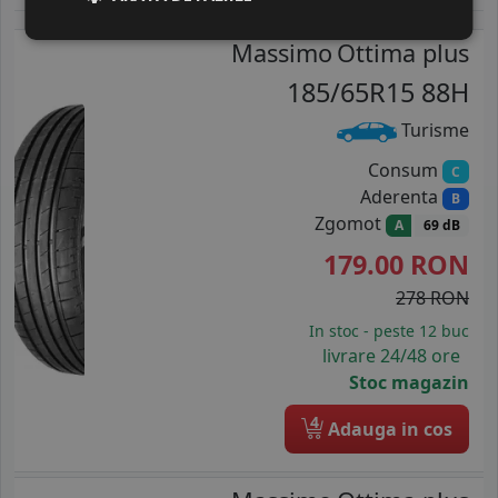
Massimo
Ottima plus
185/65R15 88H
Turisme
Consum
C
Aderenta
B
Zgomot
A
69 dB
179.00
RON
278 RON
In stoc - peste 12 buc
livrare 24/48 ore
Stoc magazin
4
Adauga in cos