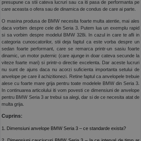
presupune ca stii cateva lucruri sau ca iti pasa de performanta pe 
COS (
0 PRODUSE
)
care aceasta o ofera sau de dinamica de condus de care ai parte.
O masina produsa de BMW necesita foarte multa atentie, mai ales 
daca vorbim despre cele din Seria 3. Putem lua un exemplu rapid 
si sa vorbim despre modelul BMW 328i. In cazul in care te afli in 
categoria cunoscatorilor, stii deja faptul ca este vorba despre un 
sedan foarte performant, care se remarca printr-un sasiu foarte 
dinamic, un motor puternic (care ajunge in doar cateva secunde la 
viteze foarte mari) si printr-o directie excelenta. Dar aceste lucruri 
nu sunt de ajuns daca nu acorzi suficienta importanta setului de 
anvelope pe care il achizitionezi. Retine faptul ca anvelopele trebuie 
alese cu foarte mare grija pentru toate modelele BMW din Seria 3. 
In continuarea articolului iti vom povesti ce dimensiuni de anvelope 
pentru BMW Seria 3 ar trebui sa alegi, dar si de ce necesita atat de 
multa grija.
Cuprins:
1. Dimensiuni anvelope BMW Seria 3 – ce standarde exista? 
2. Dimensiuni cauciucuri BMW Seria 3 – la ce interval de timp ar 