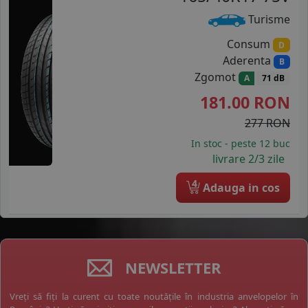
Turisme
Consum
D
Aderenta
B
Zgomot
A
71 dB
181.00
RON
277 RON
In stoc - peste 12 buc
livrare 2/3 zile
4
Adauga in cos
NEWSLETTER
Vreți să fiți la curent cu toate noutățile în industria anvelopelor în