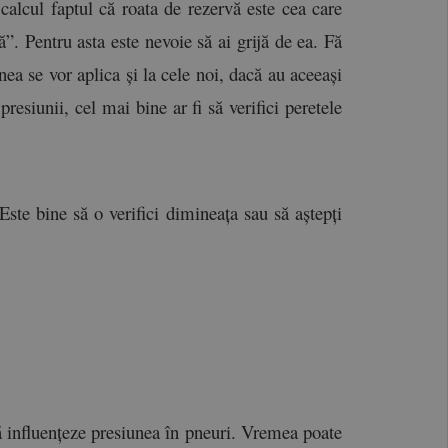
alcul faptul că roata de rezervă este cea care 
ă”. Pentru asta este nevoie să ai grijă de ea. Fă 
ea se vor aplica și la cele noi, dacă au aceeași 
siunii, cel mai bine ar fi să verifici peretele 
te bine să o verifici dimineața sau să aștepți 
 influențeze presiunea în pneuri. Vremea poate 