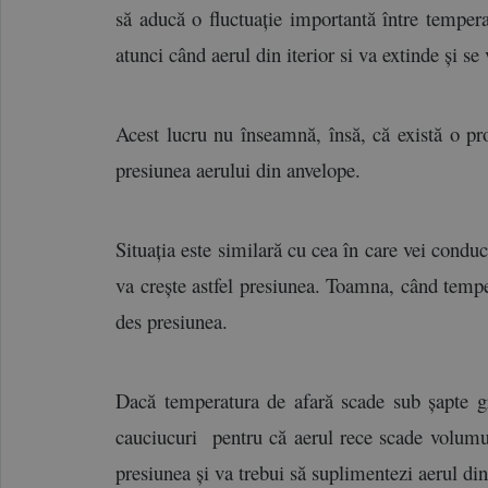
să aducă o fluctuație importantă între tempera
atunci când aerul din iterior si va extinde și se
Acest lucru nu înseamnă, însă, că există o pr
presiunea aerului din anvelope.
Situația este similară cu cea în care vei conduc
va crește astfel presiunea. Toamna, când tempera
des presiunea.
Dacă temperatura de afară scade sub șapte grad
cauciucuri  pentru că aerul rece scade volumul
presiunea și va trebui să suplimentezi aerul din 