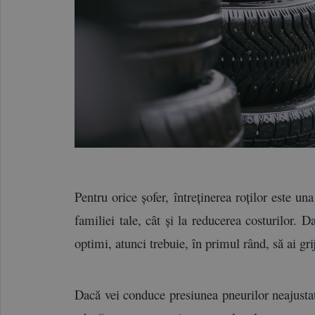
Pentru orice șofer, întreținerea roților este un
familiei tale, cât și la reducerea costurilor. 
optimi, atunci trebuie, în primul rând, să ai gri
Dacă vei conduce presiunea pneurilor neajustată