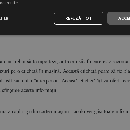
mai multe
IILE
REFUZĂ TOT
ACCE
 grijă de anvelopele tale, dacă vrei să circuli în siguranță, es
e să știi că acest lucru se măsură în kilograme pe inch pătrat 
care ar trebui să te raportezi, ar trebui să afli care este reco
zuri pe o etichetă în mașină. Această etichetă poate să fie plas
l ușii sau chiar în torpedou. Această etichetă îți va oferi rec
 sfințenie aceste informații.
ă a roților și din cartea mașinii - acolo vei găsi toate inform