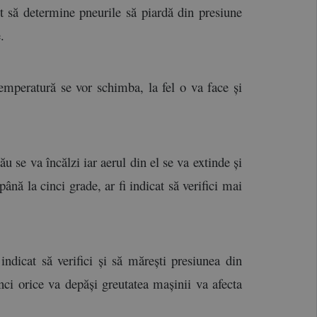
t să determine pneurile să piardă din presiune 
. 
mperatură se vor schimba, la fel o va face și 
 se va încălzi iar aerul din el se va extinde și 
nă la cinci grade, ar fi indicat să verifici mai 
ndicat să verifici și să mărești presiunea din 
ci orice va depăși greutatea mașinii va afecta 