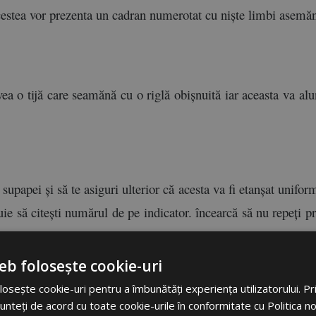
estea vor prezenta un cadran numerotat cu niște limbi asemănă
ea o tijă care seamănă cu o riglă obișnuită iar aceasta va alu
supapei și să te asiguri ulterior că acesta va fi etanșat unifor
ie să citești numărul de pe indicator. încearcă să nu repeți pro
eb folosește cookie-uri
osește cookie-uri pentru a îmbunătăți experiența utilizatorului. Prin
este cea corectă? 
unteți de acord cu toate cookie-urile în conformitate cu Politica n