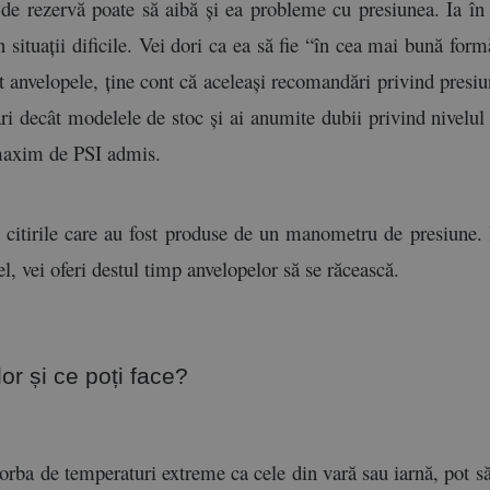
 de rezervă poate să aibă și ea probleme cu presiunea. Ia în c
n situații dificile. Vei dori ca ea să fie “în cea mai bună form
it anvelopele, ține cont că aceleași recomandări privind presiun
decât modelele de stoc și ai anumite dubii privind nivelul pre
l maxim de PSI admis.
itirile care au fost produse de un manometru de presiune. Es
l, vei oferi destul timp anvelopelor să se răcească.
or și ce poți face? 
orba de temperaturi extreme ca cele din vară sau iarnă, pot să