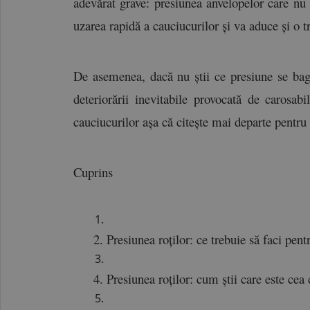
adevărat grave: presiunea anvelopelor care nu a
uzarea rapidă a cauciucurilor și va aduce și o t
De asemenea, dacă nu știi ce presiune se bagă 
deteriorării inevitabile provocată de carosab
cauciucurilor așa că citește mai departe pentru
Cuprins
Presiunea roților: ce trebuie să faci pent
Presiunea roților: cum știi care este cea