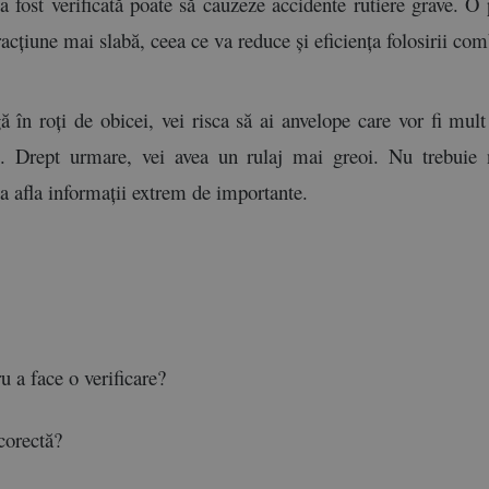
 fost verificată poate să cauzeze accidente rutiere grave. O 
racțiune mai slabă, ceea ce va reduce și eficiența folosirii com
în roți de obicei, vei risca să ai anvelope care vor fi mult p
il. Drept urmare, vei avea un rulaj mai greoi. Nu trebuie 
 a afla informații extrem de importante. 
ru a face o verificare?
 corectă?