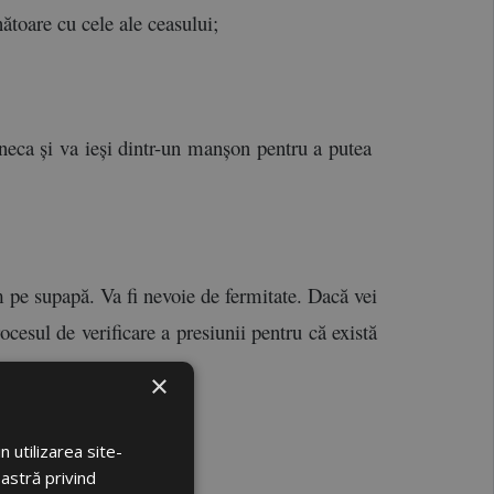
toare cu cele ale ceasului;
neca și va ieși dintr-un manșon pentru a putea 
m pe supapă. Va fi nevoie de fermitate. Dacă vei 
cesul de verificare a presiunii pentru că există 
×
 utilizarea site-
oastră privind