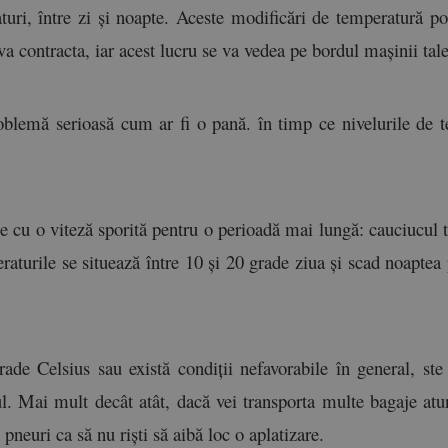
turi, între zi și noapte. Aceste modificări de temperatură po
 va contracta, iar acest lucru se va vedea pe bordul mașinii tale
oblemă serioasă cum ar fi o pană. în timp ce nivelurile de te
e cu o viteză sporită pentru o perioadă mai lungă: cauciucul tău
turile se situează între 10 și 20 grade ziua și scad noaptea pâ
e Celsius sau există condiții nefavorabile în general, ste i
. Mai mult decât atât, dacă vei transporta multe bagaje atun
pneuri ca să nu riști să aibă loc o aplatizare.