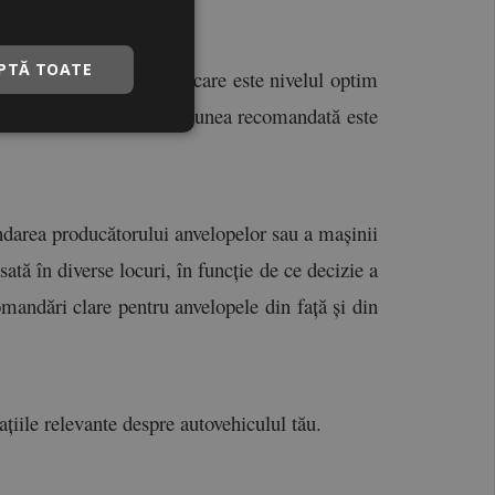
PTĂ TOATE
te esențial ca tu să știi care este nivelul optim 
sau PSI. în general, presiunea recomandată este 
mandarea producătorului anvelopelor sau a mașinii 
ată în diverse locuri, în funcție de ce decizie a 
omandări clare pentru anvelopele din față și din 
ațiile relevante despre autovehiculul tău. 