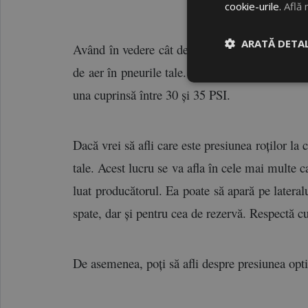
cookie-urile.
Află 
ARATĂ DETAL
Având în vedere cât de important este ca tu să ai
de aer în pneurile tale. în primul rând, trebui
una cuprinsă între 30 și 35 PSI.
Dacă vrei să afli care este presiunea roților la 
tale. Acest lucru se va afla în cele mai multe ca
luat producătorul. Ea poate să apară pe lateralu
spate, dar și pentru cea de rezervă. Respectă cu
De asemenea, poți să afli despre presiunea optim