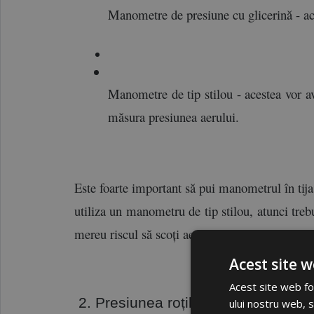
Manometre de presiune cu glicerină - ac
Manometre de tip stilou - acestea vor av
măsura presiunea aerului.
Este foarte important să pui manometrul în tija 
utiliza un manometru de tip stilou, atunci trebu
mereu riscul să scoți aerul din pneuri. 
Acest site w
Acest site web fol
 2. Presiunea roților: cum știi care 
ului nostru web, s