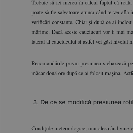
Trebuie să iei mereu în calcul faptul că roata
poate să fie salvatoare atunci când te vei afla î
verificări constante. Chiar și după ce ai înclou
mărime. Dacă aceste cauciucuri vor fi mai mari 
lateral al cauciucului și astfel vei găsi nivelu
Recomandările privin presiunea s ebazează pe c
măcar două ore după ce ai folosit mașina. Astfe
 3. De ce se modifică presiunea roțil
Condițiile meteorologice, mai ales când vine v