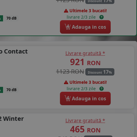
17
%
Discount
Ultimele 3 bucati!
livrare 2/3 zile
A
70 dB
4
Adauga in cos
o Contact
Livrare gratuită *
921
RON
1123 RON
17
%
Discount
Ultimele 3 bucati!
livrare 2/3 zile
A
70 dB
4
Adauga in cos
2 Winter
Livrare gratuită *
465
RON