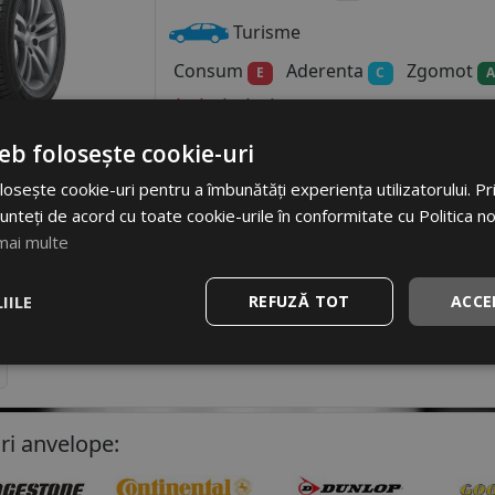
Turisme
Consum
Aderenta
Zgomot
E
C
A
eb folosește cookie-uri
osește cookie-uri pentru a îmbunătăți experiența utilizatorului. Prin
unteți de acord cu toate cookie-urile în conformitate cu Politica n
mai multe
i uzuale anvelope:
IILE
REFUZĂ TOT
ACCE
6
195/65 R15
225/45 R17
215/65 R16
235/45 R1
ri anvelope: