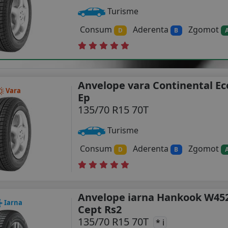
Turisme
Consum
Aderenta
Zgomot
D
B
Anvelope vara Continental Ec
Vara
Ep
135/70 R15 70T
Turisme
Consum
Aderenta
Zgomot
D
B
Anvelope iarna Hankook W45
Iarna
Cept Rs2
135/70 R15 70T
* i