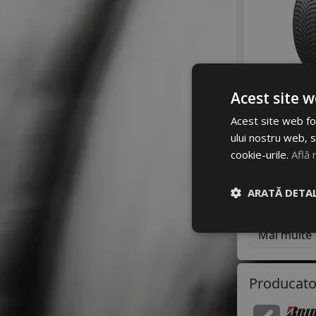
Acest site w
Acest site web fol
ului nostru web, s
cookie-urile.
Află 
Dimensiun
ARATĂ DETAL
205/55 R1
Mai multe
Producato