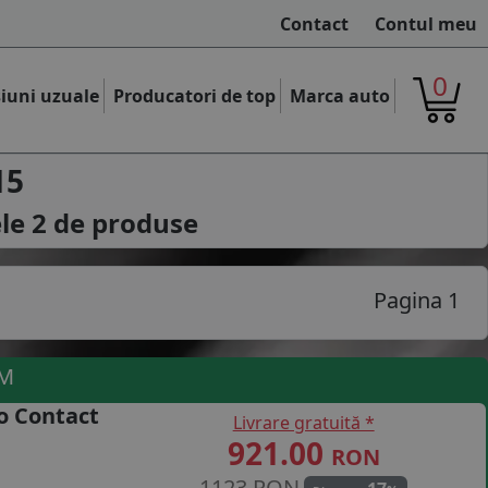
Contact
Contul meu
0
iuni uzuale
Producatori de top
Marca auto
15
ele
2
de produse
Pagina 1
UM
o Contact
Livrare gratuită *
921.00
RON
1123 RON