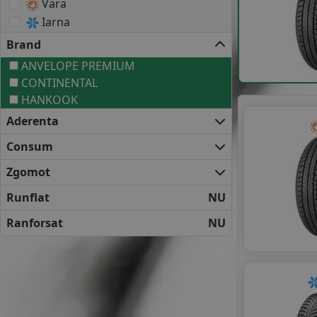
Vara
Iarna
Brand
ANVELOPE PREMIUM
CONTINENTAL
HANKOOK
Aderenta
Consum
Zgomot
Runflat
NU
Ranforsat
NU