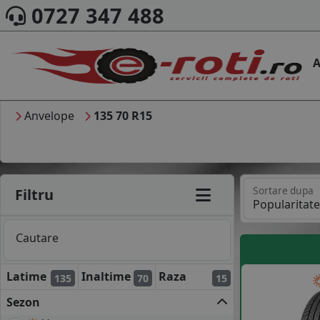
0727 347 488
A
Anvelope
135 70 R15
Sortare dupa
Filtru
Cautare
Latime
Inaltime
Raza
135
70
15
Sezon