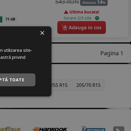
543 RON
14
%
Discount
Ultima bucata!
livrare 2/3 zile
71 dB
4
Adauga in cos
×
 utilizarea site-
Pagina 1
oastră privind
PTĂ TOATE
7
225/55 R19
195/55 R15
205/70 R15