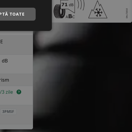
a 190 km/h in
uranta
PTĂ TOATE
D
E
1 dB
rism
2/3 zile
3PMSF