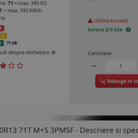
are:
71
= max. 345 KG
T
= max. 190 KM/h
na
Ultima bucata!
E
livrare 2/3 zile
D
A
71 dB
mult despre etichetare
Cantitate
Adauga in c
0R13 71T M+S 3PMSF
- Descriere si speci