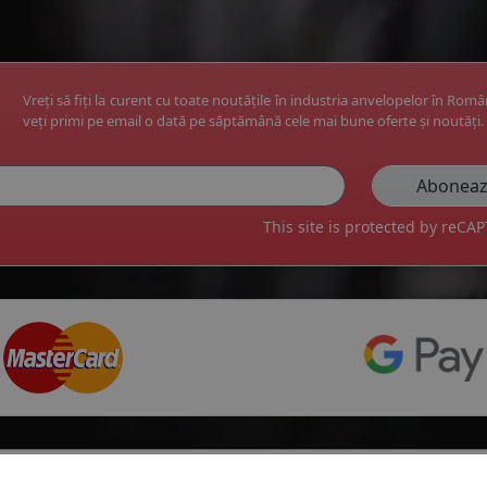
Vreți să fiți la curent cu toate noutățile în industria anvelopelor în Rom
veți primi pe email o dată pe săptămână cele mai bune oferte și noutăți.
This site is protected by reC
Top producatori
Informa