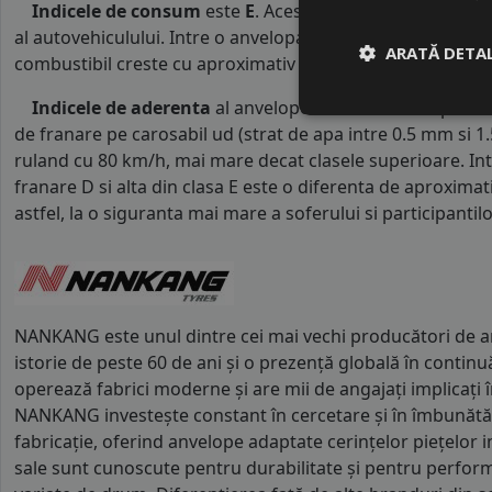
Indicele de consum
este
E
. Acest indice reprezinta cl
al autovehiculului. Intre o anvelopa cu clasa B si o alta d
ARATĂ DETAL
combustibil creste cu aproximativ 1 litru la fiecare 1000 k
Indicele de aderenta
al anvelopei este
D
. Acest tip de
de franare pe carosabil ud (strat de apa intre 0.5 mm si 
ruland cu 80 km/h, mai mare decat clasele superioare. Int
franare D si alta din clasa E este o diferenta de aproximat
astfel, la o siguranta mai mare a soferului si participantilor
NANKANG este unul dintre cei mai vechi producători de a
istorie de peste 60 de ani și o prezență globală în contin
operează fabrici moderne și are mii de angajați implicați î
NANKANG investește constant în cercetare și în îmbunătăț
fabricație, oferind anvelope adaptate cerințelor piețelor 
sale sunt cunoscute pentru durabilitate și pentru performa