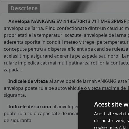
Descriere
Anvelopa NANKANG SV-4 145/70R13 71T M+S 3PMSF
p
anvelopa de Iarna. Fiind confectionate dintr-un cauciuc m
proprietatile la temperaturi scazute, anvelopele de iarna 
aderenta sporita in conditii meteo vitrege, pe temperaturi 
concepute pentru a dispersa eficient apa cand se ruleaza
acelasi timp asigurand aderenta pe zapada sau noroi. La
rulare impiedica cat mai mult patinarea rotilor la contact
zapada..
Indicele de viteza
al anvelopei de iarnaNANKANG este
anvelopa poate rula pe autovehicule o viteza maxima de 1
siguranta.
Acest site w
Indicele de sarcina
al anvelopei este
71
. Acest indice 
poate rula cu o capacitate de incarcare maxima de 345 kg p
Acest site web fol
de siguranta.
ului nostru web, s
cookie-urile.
Află 