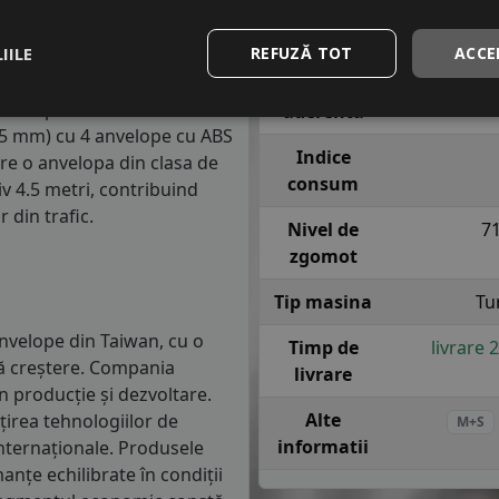
asa de consum de carburant
Indice
T = pana l
in clasa C, consumul de
viteza
sig
IILE
REFUZĂ TOT
ACCE
m parcursi.
Indice
 anvelope va avea o distanta
aderenta
1.5 mm) cu 4 anvelope cu ABS
Indice
re o anvelopa din clasa de
consum
iv 4.5 metri, contribuind
 din trafic.
Nivel de
7
zgomot
Tip masina
Tu
nvelope din Taiwan, cu o
Timp de
livrare 
uă creștere. Compania
livrare
n producție și dezvoltare.
Alte
irea tehnologiilor de
M+S
informatii
internaționale. Produsele
nțe echilibrate în condiții