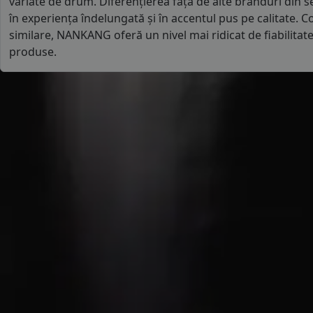
variate de drum. Diferențierea față de alte branduri din
în experiența îndelungată și în accentul pus pe calitate. 
similare, NANKANG oferă un nivel mai ridicat de fiabilitat
produse.