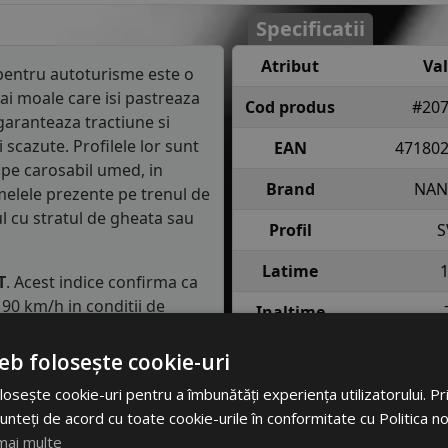
Specificatii
Atribut
Va
entru autoturisme este o
ai moale care isi pastreaza
Cod produs
#20
garanteaza tractiune si
scazute. Profilele lor sunt
EAN
47180
 pe carosabil umed, in
Brand
NAN
melele prezente pe trenul de
ul cu stratul de gheata sau
Profil
S
Latime
T
. Acest indice confirma ca
90 km/h in conditii de
Inaltime
Raza
eb folosește cookie-uri
semnifica faptul ca anvelopa
e fiecare roata in conditii
Indice
71 = pana 
osește cookie-uri pentru a îmbunătăți experiența utilizatorului. Prin
incarcare
anv
unteți de acord cu toate cookie-urile în conformitate cu Politica n
mai multe