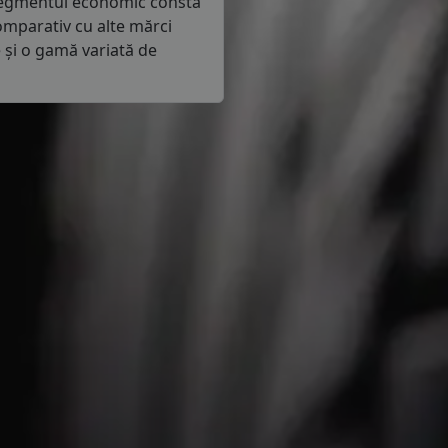
 segmentul economic constă
Comparativ cu alte mărci
e și o gamă variată de