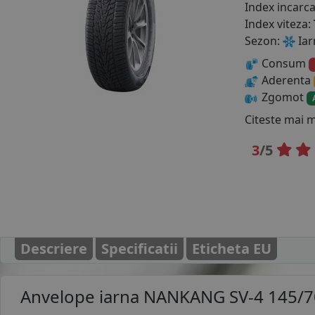
Index incarc
Index viteza:
Sezon:
Iar
Consum
Aderenta
Zgomot
Citeste mai 
3
/5
Descriere
Specificatii
Eticheta EU
Anvelope iarna
NANKANG SV-4 145/7