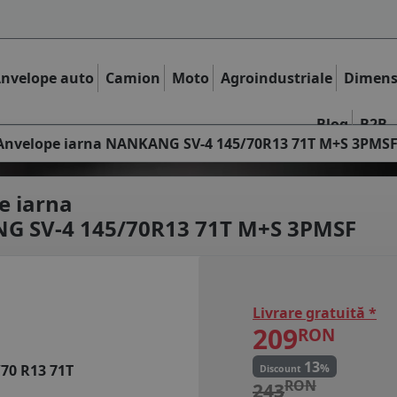
nvelope auto
Camion
Moto
Agroindustriale
Dimens
Blog
B2B
Anvelope iarna NANKANG SV-4 145/70R13 71T M+S 3PMS
e iarna
 SV-4 145/70R13 71T M+S 3PMSF
Livrare gratuită *
209
RON
13
%
/70 R13 71T
Discount
RON
243