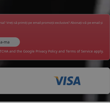
ânia? Vreți să primiți pe email promoții exclusive? Abonați-vă pe email și
APTCHA and the Google
Privacy Policy
and
Terms of Service
apply.
tii
Servicii clienti