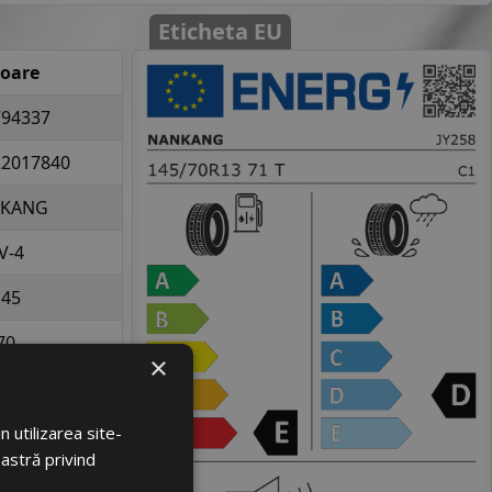
Eticheta EU
loare
794337
22017840
KANG
V-4
145
70
×
13
la 345 kg per
 utilizarea site-
elopa
oastră privind