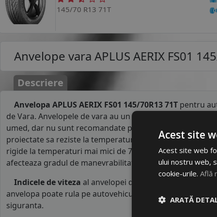
145/70 R13 71T
Anvelope vara
APLUS AERIX FS01 145
Descriere
Anvelopa APLUS AERIX FS01 145/70R13 71T
pentru au
de Vara. Anvelopele de vara au un comportament foarte b
umed, dar nu sunt recomandate pe carosabil acoperit de 
Acest site w
proiectate sa reziste la temperaturile ridicate din perioad
Acest site web fol
rigide la temperaturi mai mici de 7°C. Rigiditatea anvelop
ului nostru web, s
afecteaza gradul de manevrabilitate al masinii..
cookie-urile.
Află 
Indicele de viteza
al anvelopei de varaAPLUS este
T
. A
anvelopa poate rula pe autovehicule o viteza maxima de 1
ARATĂ DETAL
siguranta.