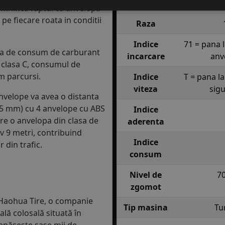
Inaltime
semnifica faptul ca anvelopa
e fiecare roata in conditii
Raza
Indice
71 = pana 
asa de consum de carburant
incarcare
anv
in clasa C, consumul de
m parcursi.
Indice
T = pana l
viteza
sig
anvelope va avea o distanta
1.5 mm) cu 4 anvelope cu ABS
Indice
re o anvelopa din clasa de
aderenta
iv 9 metri, contribuind
Indice
 din trafic.
consum
Nivel de
7
zgomot
Haohua Tire, o companie
Tip masina
Tu
ală colosală situată în