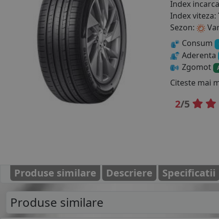
Index incarc
Index viteza:
Sezon:
Va
Consum
Aderenta
Zgomot
Citeste mai 
2
/5
Produse similare
Descriere
Specificatii
Produse similare