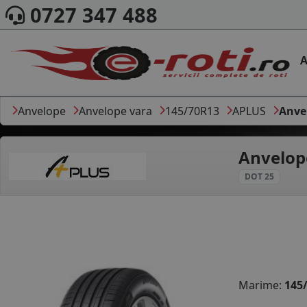
0727 347 488
A
Anvelope
Anvelope vara
145/70R13
APLUS
Anve
Anvelop
DOT 25
Marime:
145