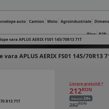
nvelope auto
Camion
Moto
Agroindustriale
Dimens
Blog
B2B
lope vara APLUS AERIX FS01 145/70R13 71T
e vara
APLUS AERIX FS01 145/70R13 7
Livrare gratuită *
212
RON
24
%
Discount
/70 R13 71T
RON
282