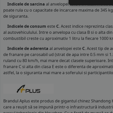
Indicele de sarcina
al anvelopei este
71
. Acest indice 
poate rula cu o capacitate de incarcare maxima de 345 kg p
de siguranta.
Indicele de consum
este
C
. Acest indice reprezinta cl
al autovehiculului. Intre o anvelopa cu clasa B si o alta d
combustibil creste cu aproximativ 1 litru la fiecare 1000 k
Indicele de aderenta
al anvelopei este
C
. Acest tip de 
de franare pe carosabil ud (strat de apa intre 0.5 mm si 
ruland cu 80 km/h, mai mare decat clasele superioare. Int
franare C si alta din clasa E este o diferenta de aproximat
astfel, la o siguranta mai mare a soferului si participantilor
Brandul Aplus este produs de gigantul chinez Shandong 
care a reușit să se impună printr-o infrastructură industri