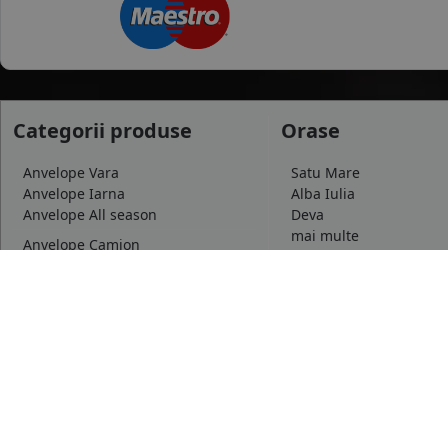
Categorii produse
Orase
Anvelope Vara
Satu Mare
Anvelope Iarna
Alba Iulia
Anvelope All season
Deva
mai multe
Anvelope Camion
Anvelope Moto
Dimensiuni uzua
Anvelope Agroindustriale
175/65 R14
185/65 R15
195/65 R15
mai multe