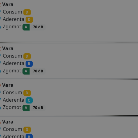
Vara
Consum
D
Aderenta
D
Zgomot
A
70 dB
Vara
Consum
D
Aderenta
B
Zgomot
A
70 dB
Vara
Consum
D
Aderenta
C
Zgomot
A
70 dB
Vara
Consum
D
Aderenta
B