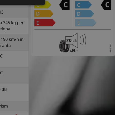
70
13
la 345 kg per
elopa
a 190 km/h in
uranta
C
C
0 dB
rism