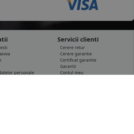
tii
Servicii clienti
testi
Cerere retur
raiova
Cerere garantie
i
Certificat garantie
Garantii
datelor personale
Contul meu
pida
Newsletter
e confidentialitate
Solicitare de date personale GDPR
 conditii
Solicitare stergere cont GDPR
 etichetare
B2B - Revanzare