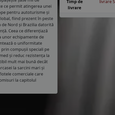
epășește șase mii de
Timp de
livrare 
te ce permit atingerea unei
livrare
ope pentru autoturisme și
obal, fiind prezent în peste
 de Nord și Brazilia datorită
anță. Ceea ce diferențiază
rea unor echipamente de
antează o uniformitate
 prin compușii speciali pe
med și reduc rezistența la
tibil mult mai bună decât
casei la sarcini mari și
flotele comerciale care
omisuri la capitolul