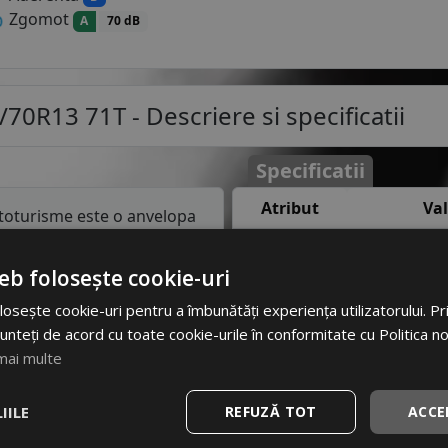
Zgomot
A
70 dB
/70R13 71T
- Descriere si specificatii
Specificatii
Atribut
Va
toturisme este o anvelopa
un pe asfalt uscat sau
Cod produs
#50
gheata sau zapada. Fiind
eb folosește cookie-uri
a verii, vor deveni mult prea
EAN
89353
osește cookie-uri pentru a îmbunătăți experiența utilizatorului. Prin
elor scade aderenta si
Brand
A
unteți de acord cu toate cookie-urile în conformitate cu Politica n
mai multe
Profil
AERI
cest indice confirma ca
90 km/h in conditii de
IILE
REFUZĂ TOT
Latime
ACCE