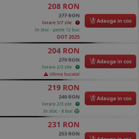
208 RON
277 RON
4
Adauga in cos
livrare 5/7 zile
In stoc - peste 12 buc
DOT 2025
204 RON
4
279 RON
Adauga in cos
livrare 2/3 zile
Ultima bucata!
219 RON
4
240 RON
Adauga in cos
livrare 2/3 zile
In stoc - 8 buc
231 RON
253 RON
4
Adauga in cos