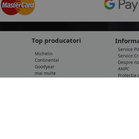
Top producatori
Informa
Service Pi
Michelin
Service C
Continental
Despre no
Goodyear
ANPC
mai multe
Protectia 
Livrare ra
le
Marca auto
Politica d
Termeni si
DACIA
Informatii
AUDI
Blog
BMW
Contact
mai multe