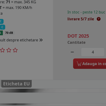
are:
71
= max. 345 KG
T
= max. 190 KM/h
In stoc - peste 12 buc
ra
livrare 5/7 zile
C
C
A
70 dB
DOT 2025
mult despre etichetare
Cantitate
Adauga in c
Eticheta EU