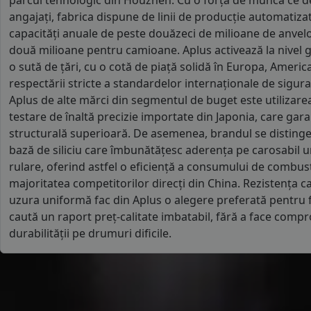
parcul tehnologic din Houzhen. Cu o forță de muncă ce d
angajați, fabrica dispune de linii de producție automatiza
capacități anuale de peste douăzeci de milioane de anvel
două milioane pentru camioane. Aplus activează la nivel gl
o sută de țări, cu o cotă de piață solidă în Europa, America
respectării stricte a standardelor internaționale de sigur
Aplus de alte mărci din segmentul de buget este utiliza
testare de înaltă precizie importate din Japonia, care gar
structurală superioară. De asemenea, brandul se distinge
bază de siliciu care îmbunătățesc aderența pe carosabil u
rulare, oferind astfel o eficiență a consumului de combus
majoritatea competitorilor direcți din China. Rezistența car
uzura uniformă fac din Aplus o alegere preferată pentru 
caută un raport preț-calitate imbatabil, fără a face compr
durabilității pe drumuri dificile.