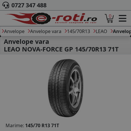
0727 347 488
0
ACASA
DESPRE NOI
Anvelope
Anvelope vara
145/70R13
LEAO
Anvelo
ANVELOPE
Anvelope vara
AUTO
LEAO NOVA-FORCE GP 145/70R13 71T
CAMION
MOTO
AGROINDUSTRIALE
CAUTARE DUPA
DIMENSIUNI
PRODUCATORI ANVELOPE
MARCA AUTO
BLOG
B2B - COLABORARE COMPANII
CONT
Marime:
145/70 R13 71T
CONTACT