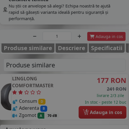
Nu știi ce anvelope să alegi? Echipa noastră te ajută
rapid să găsești varianta ideală pentru siguranță și
performanță.
Adauga in cos
Produse similare
Descriere
Specificatii
Produse similare
LINGLONG
177 RON
COMFORTMASTER
241 RON
livrare 2/3 zile
Consum
D
In stoc - peste 12 buc
Aderenta
B
4
Adauga in cos
Zgomot
A
70 dB