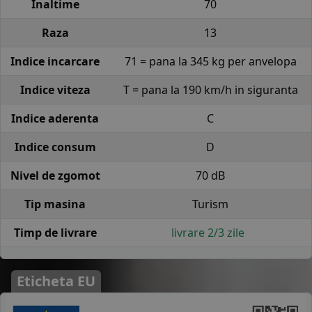
Inaltime
70
Raza
13
Indice incarcare
71 = pana la 345 kg per anvelopa
Indice viteza
T = pana la 190 km/h in siguranta
Indice aderenta
C
Indice consum
D
Nivel de zgomot
70 dB
Tip masina
Turism
Timp de livrare
livrare 2/3 zile
Eticheta EU