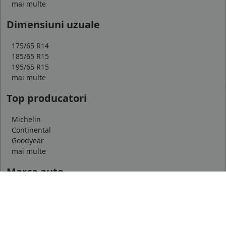
mai multe
Dimensiuni uzuale
175/65 R14
185/65 R15
195/65 R15
mai multe
Top producatori
Michelin
Continental
Goodyear
mai multe
Marca auto
DACIA
AUDI
BMW
mai multe