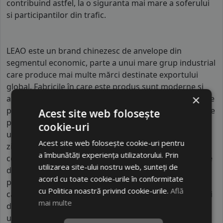
contribuind astfel, la o siguranta mai mare a soferului
si participantilor din trafic.
LEAO este un brand chinezesc de anvelope din
segmentul economic, parte a unui mare grup industrial
care produce mai multe mărci destinate exportului
global. Fabricile în care este produs sunt moderne și
×
automatizate, cu capacitate mare de producție, ceea ce
permite distribuția pe scară largă. LEAO oferă anvelope
Acest site web folosește
pentru autoturisme și SUV-uri, fiind orientat către
cookie-uri
utilizatori care caută soluții accesibile pentru utilizare
Acest site web folosește cookie-uri pentru
zilnică. Brandul se diferențiază prin accentul pus pe
a îmbunătăți experiența utilizatorului. Prin
costuri reduse și pe disponibilitate, nu pe performanțe
utilizarea site-ului nostru web, sunteți de
de top sau tehnologii avansate. Spre deosebire de
acord cu toate cookie-urile în conformitate
producătorii premium, LEAO utilizează compuși de
cu Politica noastră privind cookie-urile.
Află
cauciuc mai simpli și designuri standardizate ale benzii
mai multe
de rulare. Acest lucru îl face potrivit pentru condus
urban, navetă și utilizare generală, unde nu sunt