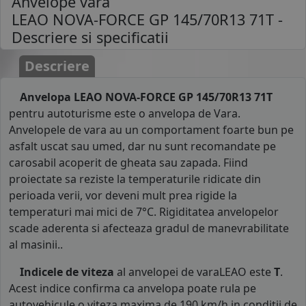
Anvelope vara
LEAO NOVA-FORCE GP 145/70R13 71T
-
Descriere si specificatii
Descriere
Anvelopa LEAO NOVA-FORCE GP 145/70R13 71T
pentru autoturisme este o anvelopa de Vara.
Anvelopele de vara au un comportament foarte bun pe
asfalt uscat sau umed, dar nu sunt recomandate pe
carosabil acoperit de gheata sau zapada. Fiind
proiectate sa reziste la temperaturile ridicate din
perioada verii, vor deveni mult prea rigide la
temperaturi mai mici de 7°C. Rigiditatea anvelopelor
scade aderenta si afecteaza gradul de manevrabilitate
al masinii..
Indicele de viteza
al anvelopei de varaLEAO este
T
.
Acest indice confirma ca anvelopa poate rula pe
autovehicule o viteza maxima de 190 km/h in conditii de