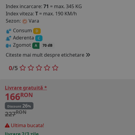
Index incarcare:
71
= max. 345 KG
COS (
0 PRODUSE
)
Index viteza:
T
= max. 190 KM/h
Sezon:
Vara
Consum
D
Aderenta
C
Zgomot
A
70 dB
Citeste mai mult despre etichetare
0
/5
Livrare gratuită *
166
RON
26
%
Discount
RON
227
Ultima bucata!
livrare 2/3 zile