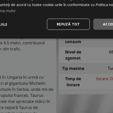
asa de consum de carburant
Indice
Q = pana l
unteți de acord cu toate cookie-urile în conformitate cu Politica n
in clasa C, consumul de
viteza
sig
mai multe
m parcursi.
Indice
IILE
REFUZĂ TOT
ACCE
 anvelope va avea o distanta
aderenta
1.5 mm) cu 4 anvelope cu ABS
Indice
re o anvelopa din clasa de
consum
iv 4.5 metri, contribuind
 din trafic.
Nivel de
6
zgomot
Tip masina
Tu
t în Ungaria în urmă cu
Timp de
livrare 
ci al gigantului Michelin.
livrare
clusiv în Serbia, unde mii de
rupului francez. Taurus
cele mai apreciate mărci în
 ce separă Taurus de