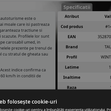
Specificatii
Atribut
Va
autoturisme este o
ai moale care isi pastreaza
Cod produs
#1
garanteaza tractiune si
scazute. Profilele lor sunt
EAN
352870
 pe carosabil umed, in
Brand
TA
melele prezente pe trenul de
ul cu stratul de gheata sau
Profil
WINT
Latime
1
. Acest indice confirma ca
60 km/h in conditii de
Inaltime
Raza
semnifica faptul ca anvelopa
e fiecare roata in conditii
Indice
75 = pana 
eb folosește cookie-uri
incarcare
anv
osește cookie-uri pentru a îmbunătăți experiența utilizatorului. Prin