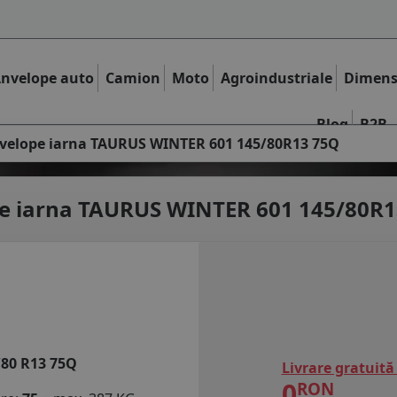
nvelope auto
Camion
Moto
Agroindustriale
Dimens
Blog
B2B
velope iarna TAURUS WINTER 601 145/80R13 75Q
e iarna
TAURUS WINTER 601 145/80R1
/80 R13 75Q
Livrare gratuită
0
RON