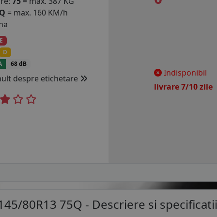
are:
75
= max. 387 KG
Q
= max. 160 KM/h
na
E
D
A
68 dB
Indisponibil
mult despre etichetare
livrare 7/10 zil
145/80R13 75Q
- Descriere si specificati