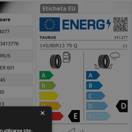
Eticheta EU
loare
4077
3413776
URUS
ER 601
45
80
13
×
la 387 kg per
elopa
 utilizarea site-