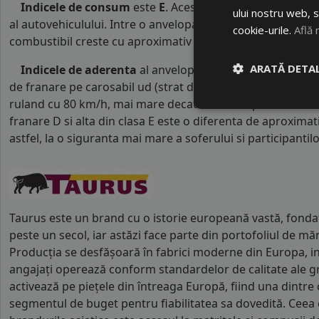
Indicele de consum
este
E
. Acest indice reprezinta cl
ului nostru web, s
al autovehiculului. Intre o anvelopa cu clasa B si o alta d
cookie-urile.
Află 
combustibil creste cu aproximativ 1 litru la fiecare 1000 k
ARATĂ DETAL
Indicele de aderenta
al anvelopei este
D
. Acest tip de
de franare pe carosabil ud (strat de apa intre 0.5 mm si 
ruland cu 80 km/h, mai mare decat clasele superioare. Int
franare D si alta din clasa E este o diferenta de aproximat
astfel, la o siguranta mai mare a soferului si participantilor
Taurus este un brand cu o istorie europeană vastă, fonda
peste un secol, iar astăzi face parte din portofoliul de măr
Producția se desfășoară în fabrici moderne din Europa, in
angajați operează conform standardelor de calitate ale g
activează pe piețele din întreaga Europă, fiind una dintre 
segmentul de buget pentru fiabilitatea sa dovedită. Ceea