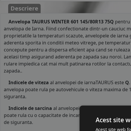
Descriere
Anvelopa TAURUS WINTER 601 145/80R13 75Q
pentru 
anvelopa de Iarna. Fiind confectionate dintr-un cauciuc m
proprietatile la temperaturi scazute, anvelopele de iarna 
aderenta sporita in conditii meteo vitrege, pe temperaturi 
concepute pentru a dispersa eficient apa cand se ruleaza
acelasi timp asigurand aderenta pe zapada sau noroi. La
rulare impiedica cat mai mult patinarea rotilor la contact
zapada..
Indicele de viteza
al anvelopei de iarnaTAURUS este
Q
anvelopa poate rula pe autovehicule o viteza maxima de 1
siguranta.
Indicele de sarcina
al anvelopei este
75
. Acest indice 
poate rula cu o capacitate de incarcare maxima de 387 kg p
Acest site w
de siguranta.
Acest site web fol