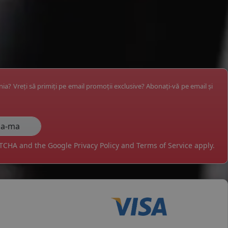
ânia? Vreți să primiți pe email promoții exclusive? Abonați-vă pe email și
APTCHA and the Google
Privacy Policy
and
Terms of Service
apply.