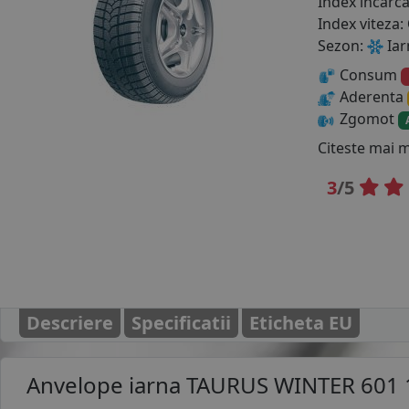
Index incarc
Index viteza:
Sezon:
Iar
Consum
Aderenta
Zgomot
Citeste mai 
3
/5
Descriere
Specificatii
Eticheta EU
Anvelope iarna
TAURUS WINTER 601 