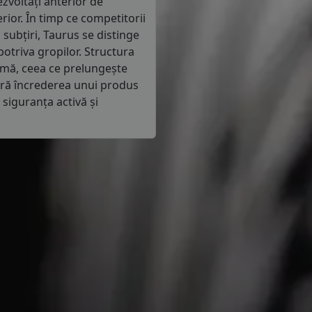
ezvoltați anterior de
rior. În timp ce competitorii
subțiri, Taurus se distinge
potriva gropilor. Structura
rmă, ceea ce prelungește
feră încrederea unui produs
 siguranța activă și