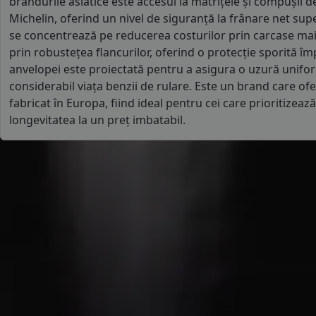
brandurile asiatice este accesul la matrițele și compușii d
Michelin, oferind un nivel de siguranță la frânare net supe
se concentrează pe reducerea costurilor prin carcase mai 
prin robustețea flancurilor, oferind o protecție sporită îm
anvelopei este proiectată pentru a asigura o uzură unifo
considerabil viața benzii de rulare. Este un brand care o
fabricat în Europa, fiind ideal pentru cei care prioritizează
longevitatea la un preț imbatabil.