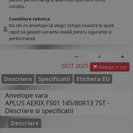
condiții.
Consiliere tehnica
Nu știi ce anvelope să alegi? Echipa noastră te ajută
rapid să găsești varianta ideală pentru siguranță și
performanță.
DOT 2025
Adauga in cos
Descriere
Specificatii
Eticheta EU
Anvelope vara
APLUS AERIX FS01 145/80R13 75T
-
Descriere si specificatii
Descriere