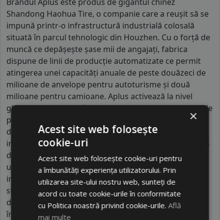
Brandul Aplus este produs de gigantul chinez
Shandong Haohua Tire, o companie care a reușit să se
impună printr-o infrastructură industrială colosală
situată în parcul tehnologic din Houzhen. Cu o forță de
muncă ce depășește șase mii de angajați, fabrica
dispune de linii de producție automatizate ce permit
atingerea unei capacități anuale de peste douăzeci de
milioane de anvelope pentru autoturisme și două
milioane pentru camioane. Aplus activează la nivel
global, fiind prezent în peste o sută de țări, cu o cotă de
×
piață solidă în Europa, America de Nord și Brazilia
Acest site web folosește
datorită respectării stricte a standardelor
cookie-uri
internaționale de siguranță. Ceea ce diferențiază Aplus
de alte mărci din segmentul de buget este utilizarea
Acest site web folosește cookie-uri pentru
unor echipamente de testare de înaltă precizie
a îmbunătăți experiența utilizatorului. Prin
importate din Japonia, care garantează o uniformitate
utilizarea site-ului nostru web, sunteți de
structurală superioară. De asemenea, brandul se
acord cu toate cookie-urile în conformitate
distinge prin compușii speciali pe bază de siliciu care
cu Politica noastră privind cookie-urile.
Află
îmbunătățesc aderența pe carosabil umed și reduc
mai multe