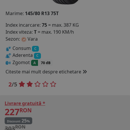
COS (
0 PRODUSE
)
Marime:
145/80 R13 75T
Index incarcare:
75
= max. 387 KG
Index viteza:
T
= max. 190 KM/h
Sezon:
Vara
Consum
C
Aderenta
C
Zgomot
A
70 dB
Citeste mai mult despre etichetare
2
/5
Livrare gratuită *
227
RON
25
%
Discount
RON
303