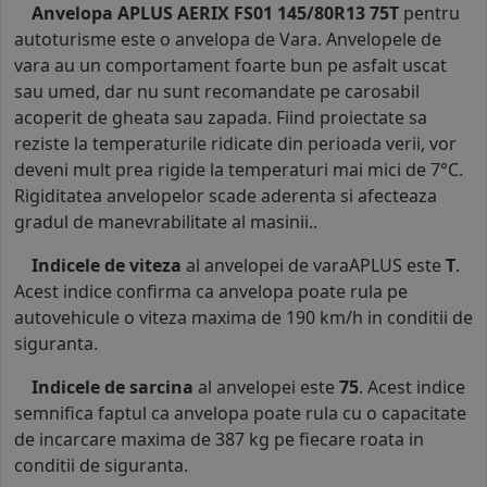
Anvelopa APLUS AERIX FS01 145/80R13 75T
pentru
autoturisme este o anvelopa de Vara. Anvelopele de
vara au un comportament foarte bun pe asfalt uscat
sau umed, dar nu sunt recomandate pe carosabil
acoperit de gheata sau zapada. Fiind proiectate sa
reziste la temperaturile ridicate din perioada verii, vor
deveni mult prea rigide la temperaturi mai mici de 7°C.
Rigiditatea anvelopelor scade aderenta si afecteaza
gradul de manevrabilitate al masinii..
Indicele de viteza
al anvelopei de varaAPLUS este
T
.
Acest indice confirma ca anvelopa poate rula pe
autovehicule o viteza maxima de 190 km/h in conditii de
siguranta.
Indicele de sarcina
al anvelopei este
75
. Acest indice
semnifica faptul ca anvelopa poate rula cu o capacitate
de incarcare maxima de 387 kg pe fiecare roata in
conditii de siguranta.