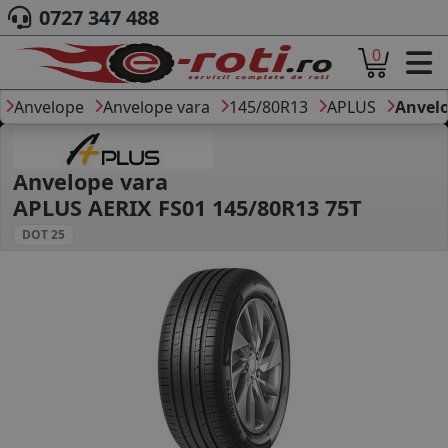
0727 347 488
0
ACASA
DESPRE NOI
Anvelope
Anvelope vara
145/80R13
APLUS
Anvelo
ANVELOPE
AUTO
CAMION
Anvelope vara
MOTO
APLUS AERIX FS01 145/80R13 75T
AGROINDUSTRIALE
DOT 25
CAUTARE DUPA
DIMENSIUNI
PRODUCATORI ANVELOPE
MARCA AUTO
BLOG
B2B - COLABORARE COMPANII
CONT
CONTACT