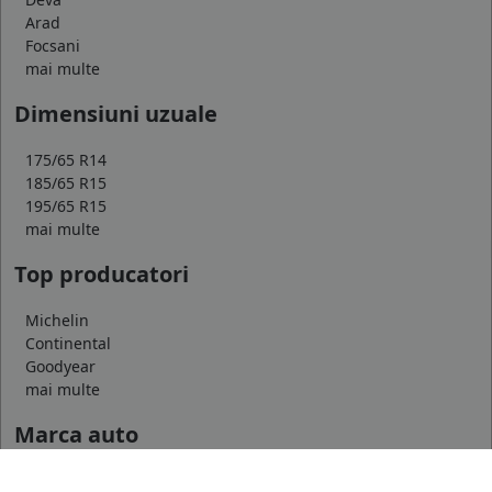
Arad
Focsani
mai multe
Dimensiuni uzuale
175/65 R14
185/65 R15
195/65 R15
mai multe
Top producatori
Michelin
Continental
Goodyear
mai multe
Marca auto
DACIA