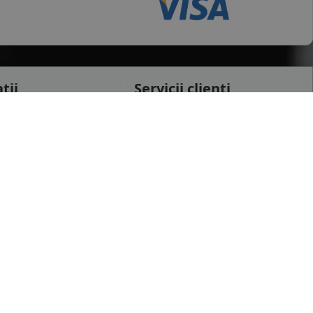
tii
Servicii clienti
testi
Cerere retur
raiova
Cerere garantie
i
Certificat garantie
Garantii
datelor personale
Contul meu
pida
Newsletter
e confidentialitate
Solicitare de date personale GDPR
 conditii
Solicitare stergere cont GDPR
 etichetare
B2B - Revanzare