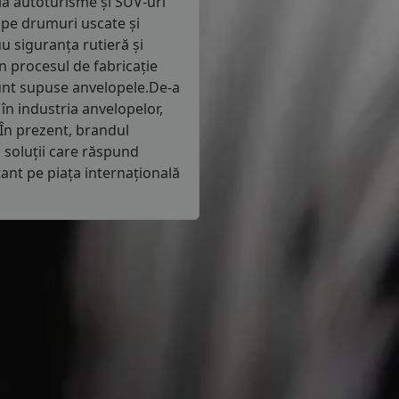
la autoturisme și SUV-uri
pe drumuri uscate și
 siguranța rutieră și
în procesul de fabricație
sunt supuse anvelopele.De-a
în industria anvelopelor,
În prezent, brandul
 soluții care răspund
ant pe piața internațională