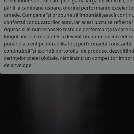
Grenlander sunt folosite pe o gamă largă de vehicule, de 
până la camioane ușoare, oferind performanțe excelente 
umede. Compania își propune să îmbunătățească continuu
confortul conducătorilor auto, iar acest lucru se reflectă 
riguros și în numeroasele teste de performanță la care 
lungul anilor, Grenlander a devenit un nume de încredere 
punând accent pe durabilitate și performanță constantă. 
continuă să își extindă portofoliul de produse, dezvoltând
cerințelor pieței globale, rămânând un competitor import
de anvelope.