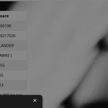
loare
760106
28217026
LANDER
AWKE I
155
65
13
la 365 kg per
×
elopa