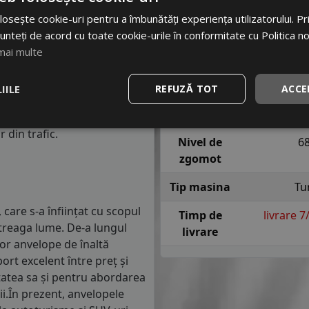
lasa de consum de carburant
Indice
T = pana l
osește cookie-uri pentru a îmbunătăți experiența utilizatorului. Prin
in clasa C, consumul de
viteza
sig
unteți de acord cu toate cookie-urile în conformitate cu Politica n
m parcursi.
mai multe
Indice
 anvelope va avea o distanta
aderenta
1.5 mm) cu 4 anvelope cu ABS
IILE
REFUZĂ TOT
ACCE
Indice
re o anvelopa din clasa de
consum
iv 4.5 metri, contribuind
 din trafic.
Nivel de
6
zgomot
Tip masina
Tu
care s-a înființat cu scopul
Timp de
livrare 
întreaga lume. De-a lungul
livrare
or anvelope de înaltă
rt excelent între preț și
itatea sa și pentru abordarea
mii.În prezent, anvelopele