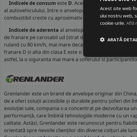
Indicele de consum
este
D
. Acest indice reprezinta c
Acest site web fol
al autovehiculului. Intre o anvelopa cu clasa B si o alta d
ului nostru web, s
combustibil creste cu aproximativ 1 litru la fiecare 1000 k
cookie-urile.
Află 
Indicele de aderenta
al anvelopei este
D
. Acest tip de
de franare pe carosabil ud (strat de apa intre 0.5 mm si 
ARATĂ DETAL
ruland cu 80 km/h, mai mare decat clasele superioare. Int
franare D si alta din clasa E este o diferenta de aproximat
astfel, la o siguranta mai mare a soferului si participantilor
Grenlander este un brand de anvelope originar din China, 
de a oferi soluții accesibile și durabile pentru șoferi din 
evoluției sale, compania s-a concentrat pe dezvoltarea un
performanță, care îmbină tehnologiile moderne cu un rapo
calitate. Astăzi, Grenlander este recunoscut pentru fiabil
orientată spre nevoile clienților din diverse colțuri ale lu