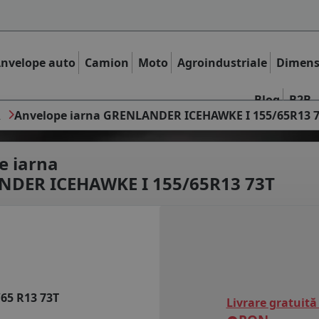
nvelope auto
Camion
Moto
Agroindustriale
Dimens
Blog
B2B
R
Anvelope iarna GRENLANDER ICEHAWKE I 155/65R13 
e iarna
DER ICEHAWKE I 155/65R13 73T
/65 R13 73T
Livrare gratuită