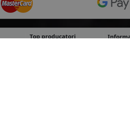
Top producatori
Informa
Service Pi
Michelin
Service C
Continental
Despre no
Goodyear
ANPC
mai multe
Protectia 
Livrare ra
le
Marca auto
Politica d
Termeni si
DACIA
Informatii
AUDI
Blog
BMW
Contact
mai multe