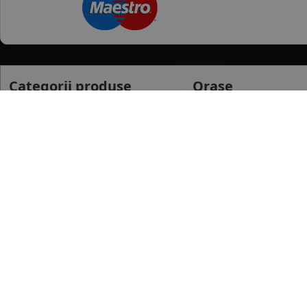
Categorii produse
Orase
Anvelope Vara
Craiova
Anvelope Iarna
Cluj Napoca
Anvelope All season
Targu Jiu
mai multe
Anvelope Camion
Anvelope Moto
Dimensiuni uzua
Anvelope Agroindustriale
175/65 R14
185/65 R15
195/65 R15
mai multe