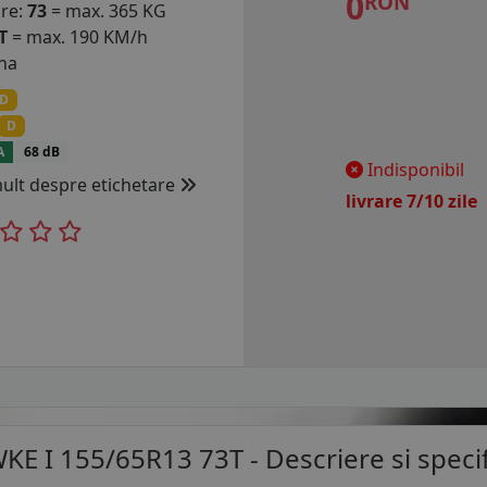
0
RON
are:
73
= max. 365 KG
T
= max. 190 KM/h
na
D
D
A
68 dB
Indisponibil
mult despre etichetare
livrare 7/10 zil
E I 155/65R13 73T
- Descriere si specif