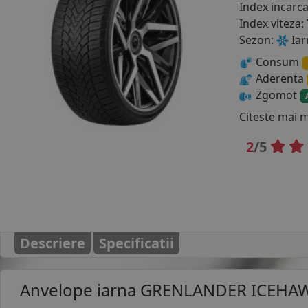
Index incarc
Index viteza:
Sezon:
Iar
Consum
Aderenta
Zgomot
Citeste mai 
2
/5
Descriere
Specificatii
Anvelope iarna
GRENLANDER ICEHAWK