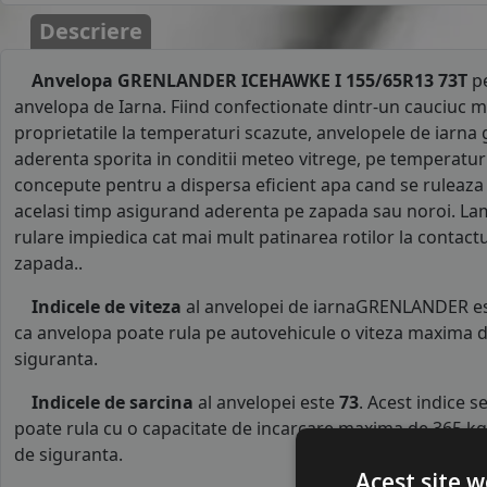
Descriere
Anvelopa GRENLANDER ICEHAWKE I 155/65R13 73T
pe
anvelopa de Iarna. Fiind confectionate dintr-un cauciuc m
proprietatile la temperaturi scazute, anvelopele de iarna 
aderenta sporita in conditii meteo vitrege, pe temperaturi 
concepute pentru a dispersa eficient apa cand se ruleaza
acelasi timp asigurand aderenta pe zapada sau noroi. La
rulare impiedica cat mai mult patinarea rotilor la contact
zapada..
Indicele de viteza
al anvelopei de iarnaGRENLANDER e
ca anvelopa poate rula pe autovehicule o viteza maxima d
siguranta.
Indicele de sarcina
al anvelopei este
73
. Acest indice 
poate rula cu o capacitate de incarcare maxima de 365 kg p
de siguranta.
Acest site w