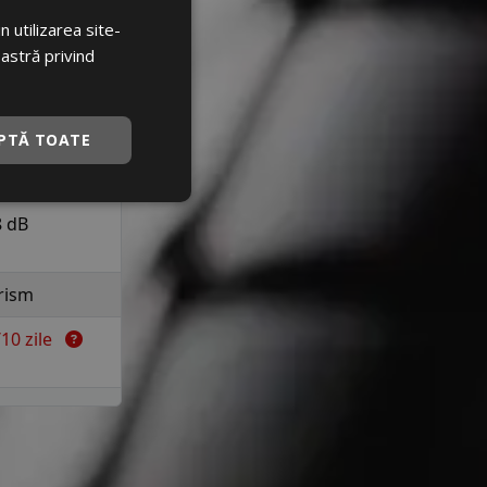
a 190 km/h in
 utilizarea site-
uranta
oastră privind
D
PTĂ TOATE
D
8 dB
rism
7/10 zile