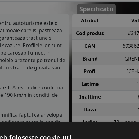
Specificatii
Atribut
Va
ntru autoturisme este o
ai moale care isi pastreaza
Cod produs
#31
garanteaza tractiune si
scazute. Profilele lor sunt
EAN
69386
 pe carosabil umed, in
Brand
GREN
melele prezente pe trenul de
ul cu stratul de gheata sau
Profil
ICEH
Latime
ste
T
. Acest indice confirma
e 190 km/h in conditii de
Inaltime
Raza
semnifica faptul ca anvelopa
e fiecare roata in conditii
Indice
73 = pana 
incarcare
anv
eb folosește cookie-uri