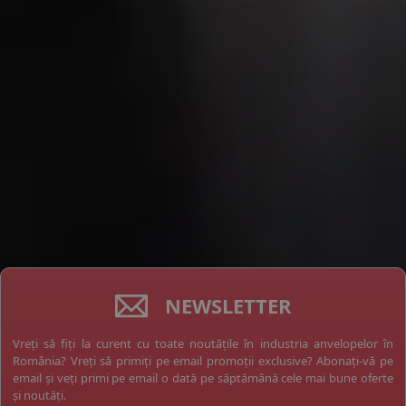
NEWSLETTER
Vreți să fiți la curent cu toate noutățile în industria anvelopelor în
România? Vreți să primiți pe email promoții exclusive? Abonați-vă pe
email și veți primi pe email o dată pe săptămână cele mai bune oferte
și noutăți.