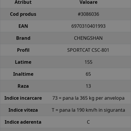
Atribut
Valoare
Cod produs
#3086036
EAN
6970310401993
Brand
CHENGSHAN
Profil
SPORTCAT CSC-801
Latime
155
Inaltime
65
Raza
13
Indice incarcare
73 = pana la 365 kg per anvelopa
Indice viteza
T = pana la 190 km/h in siguranta
Indice aderenta
C