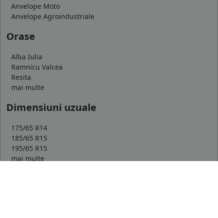
Anvelope Moto
Anvelope Agroindustriale
Orase
Alba Iulia
Ramnicu Valcea
Resita
mai multe
Dimensiuni uzuale
175/65 R14
185/65 R15
195/65 R15
mai multe
Top producatori
Michelin
Continental