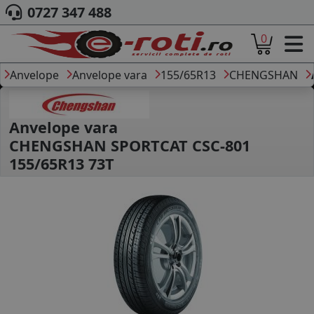
0727 347 488
0
ACASA
DESPRE NOI
Anvelope
Anvelope vara
155/65R13
CHENGSHAN
ANVELOPE
AUTO
CAMION
Anvelope vara
MOTO
CHENGSHAN SPORTCAT CSC-801
AGROINDUSTRIALE
155/65R13 73T
CAUTARE DUPA
DIMENSIUNI
PRODUCATORI ANVELOPE
MARCA AUTO
BLOG
B2B - COLABORARE COMPANII
CONT
CONTACT