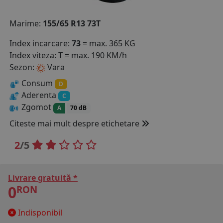
COS (
0 PRODUSE
)
Marime:
155/65 R13 73T
Index incarcare:
73
= max. 365 KG
Index viteza:
T
= max. 190 KM/h
Sezon:
Vara
Consum
D
Aderenta
C
Zgomot
A
70 dB
Citeste mai mult despre etichetare
2
/5
Livrare gratuită *
0
RON
Indisponibil