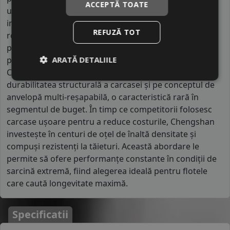
ACCEPTĂ TOATE
unde peste opt mii de angajați operează într-un mediu
industrial ultra-modern ce integrează sisteme
REFUZĂ TOT
robotizate. Brandul activează pe o scară globală vastă,
produsele fiind distribuite în peste 130 de țări, cu o
ARATĂ DETALIILE
prezență solidă în Asia și Europa. Ceea ce diferențiază
Chengshan de alte mărci asiatice este accentul pus pe
durabilitatea structurală a carcasei și pe conceptul de
anvelopă multi-reșapabilă, o caracteristică rară în
segmentul de buget. În timp ce competitorii folosesc
carcase ușoare pentru a reduce costurile, Chengshan
investește în centuri de oțel de înaltă densitate și
compuși rezistenți la tăieturi. Această abordare le
permite să ofere performanțe constante în condiții de
sarcină extremă, fiind alegerea ideală pentru flotele
care caută longevitate maximă.
Specificatii