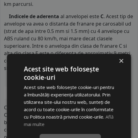
km parcursi.
Indicele de aderenta
al anvelopei este
C
. Acest tip de
anvelope va avea o distanta de franare pe carosabil ud
(strat de apa intre 0.5 mm si 1.5 mm) cu 4 anvelope cu
ABS ruland cu 80 km/h, mai mare decat clasele
superioare. Intre o anvelopa din clasa de franare C si
alta din clasa E este o diferenta de aproximativ 9 metri,
×
contribuind astfel, la o siguranta mai mare a soferului
Acest site web folosește
si participantilor din trafic.
cookie-uri
Acest site web folosește cookie-uri pentru
a îmbunătăți experiența utilizatorului. Prin
utilizarea site-ului nostru web, sunteți de
Chengshan este pilonul istoric al grupului Prinx
acord cu toate cookie-urile în conformitate
Chengshan, un producător de top din China care a
cu Politica noastră privind cookie-urile.
Află
beneficiat decenii la rând de un parteneriat tehnologic
mai multe
cu gigantul american Cooper Tire. Facilitățile lor
principale de producție sunt localizate în Rongcheng,